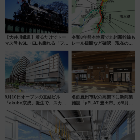
に
【大井川鐵道】着るだけでトー
令和8年熊本地震で九州新幹線も
マス号もSL・ELも乗れる「フリ
レール破断など確認 現在の運
ーきっぷTシャツ」8月6日より
転見合わせ状況と交通網への影
受注販売
響
9月10日オープンの直結ビル
名鉄豊田市駅の高架下に新商業
「ekubo京成」誕生で、スカイ
施設「μPLAT 豊田市」が8月26
ライナーも停まる巨大ハブ駅・
日開業！全8店舗が出店し街の新
新鎌ヶ谷はどう変わる？ 全テナ
たな玄関口へ
ント情報も公開！