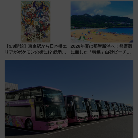
と料金・アクセスを徹底解説
アクセス攻略法、2万発の花火が
（札幌市）
都心の夜に！
【9/9開始】東京駅から日本橋エ
2026年夏は那智勝浦へ！熊野灘
リアがポケモンの街に!? 総勢
に面した「特選」白砂ビーチは
100匹以上が出現「レジェンド
必見 「第17回那智勝浦町花火大
リサーチ」本格謎解き・グッズ
会」は8月11日開催！
情報まとめ