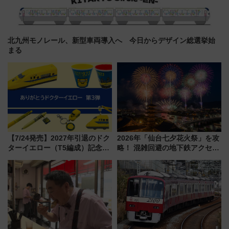
北九州モノレール、新型車両導入へ 今日からデザイン総選挙始
まる
【7/24発売】2027年引退のドク
2026年「仙台七夕花火祭」を攻
ターイエロー（T5編成）記念グ
略！ 混雑回避の地下鉄アクセス
ッズ7種が登場！ 新幹線車内放
からまだ買える有料席情報、花
送の目覚まし時計など通販・販
火前に楽しむ仙台観光ルートま
売店舗まとめ
で解説！