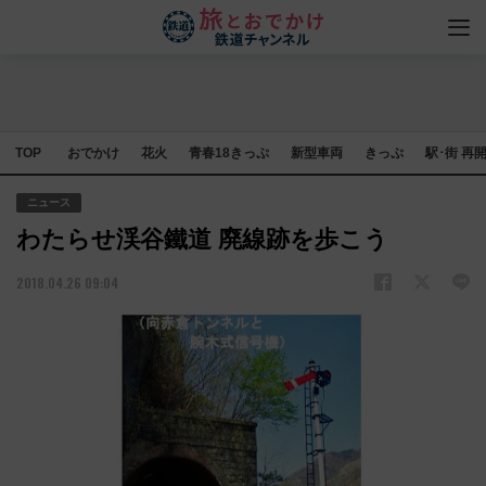
TOP
おでかけ
花火
青春18きっぷ
新型車両
きっぷ
駅･街 再
ニュース
わたらせ渓谷鐵道 廃線跡を歩こう
2018.04.26 09:04