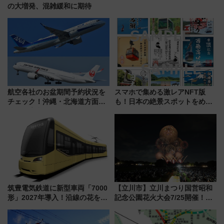
の大増発、混雑緩和に期待
航空各社のお盆期間予約状況を
スマホで集める激レアNFT版
チェック！沖縄・北海道方面は
も！日本の絶景スポットをめぐ
予約急増中、いまから狙うべき
って集める「索道印(さくどうい
日は？
ん)」企画がスタート
筑豊電気鉄道に新型車両「7000
【立川市】立川まつり国営昭和
形」2027年導入！沿線の花をイ
記念公園花火大会7/25開催！
メージしたイエローを採用 車
5000発の花火が夜を彩る 今年は
内は落ち着いたゆとりある空間
混雑に要注意、その理由は