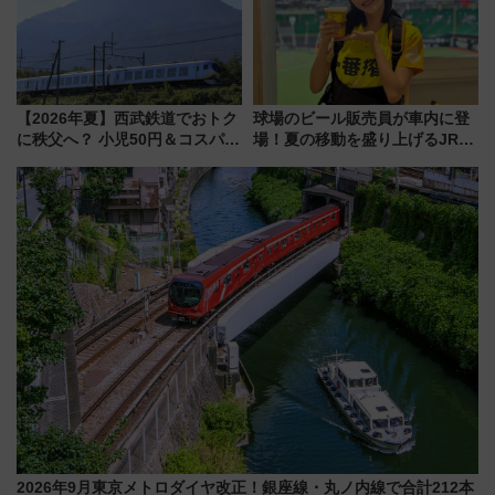
【2026年夏】西武鉄道でおトク
球場のビール販売員が車内に登
に秩父へ？ 小児50円＆コスパ最
場！夏の移動を盛り上げるJR九
強きっぷで「安・近・短」な家
州「ビール新幹線」7月31日・8
族旅行！ 深夜の正丸トンネル探
月7日限定 ソフトバンクホーク
検や特急ラビューも
スとコラボ
2026年9月東京メトロダイヤ改正！銀座線・丸ノ内線で合計212本