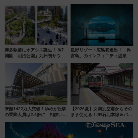
ラス」が9/18開業！九州初出店
ムや大阪城ホールが選ばれる理
など注目の全6店舗 「博多活憩
由と交通アクセス術、ライブ会
通り」も一新
場に何を求める？
博多駅前にオアシス誕生！ 8/7
星野リゾート広島初進出！「界
開園「明治公園」九州初サウナ
宮島」のインフィニティ温泉と
TOTOPAや日本一のピザなど絶
古式サウナ「石風呂」を大解剖
品グルメ登場で駅前の過ごし方
宿泊料金・アクセスは？（2026
はどう変わる？
年7月23日開業）
来館1422万人突破！ゆめが丘駅
【2026夏】女満別空港からその
の乗降人員は2.4倍に 相鉄いず
まま使える！JR石北本線＆バス
み野線「ゆめが丘ソラトス」2周
乗り放題「北見・網走周遊フリ
年祭にそうにゃん＆DB.スター
ーパス」でおトクに道東観光
マンが登場
（8/3発売）