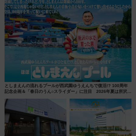
の罠
プン。もつ鍋風など限定メニュ
ーも
としまえんの流れるプールが西武園ゆうえんちで復活!? 100周年
記念企画＆「春日のうん○スライダー」に注目 2026年夏は所沢へ
遊びに行こう