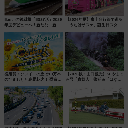
East-iの後継機「E927形」2029
【2026年夏】富士急行線で巡る
年度デビューへ！新たな「新幹
「うちはサスケ」誕生日スタン
線専用検測車」の性能を徹底解
プラリー！富士急ハイランド限
説【JR東日本】
定グルメ＆グッズ徹底ガイド
横須賀・ソレイユの丘で10万本
【2026秋・山口観光】SLやまぐ
のひまわりと絶景花火！ 恐竜や
ち号「貴婦人」復活＆「はなあ
ドッグプールなど三浦半島の日
かり」初走行区間も！山口DCの
帰りお出かけ最新情報（2026年
注目観光列車まとめ きっぷの取
7月17日～開催）
り方は？