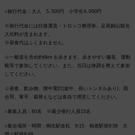
○旅行代金：大人 5､500円 小学生4､000円
※旅行代金には往復運賃・トロッコ整理券。足尾銅山観光
入坑料が含まれます。
※昼食代はふくまれません。
☆一般道を含め約6km を歩きます。歩きやすい服装、運動
靴等で参加してください。また、当日は体調を整えて参加
してください。
☆昼食、飲み物、懐中電灯(途中、長いトンネルあり)、雨
合羽、軍手、着替えなどは各自で用意してください。
○募集人員：60名 ※最少催行人員15名
○集合場所・時間：桐生駅改札 9:15 相老駅発9:38 大
間々駅発9:49