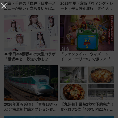
東京・千住の「自称・日本一メ
2026年夏・京急「ウィング・シ
ニューが多い」立ち食いそば屋
ート」平日特別運行 ダイヤ・
とは？ ＢＳ日テレ『ドランク塚
乗車方法を解説！2階建てバスや
地のふらっと立ち食いそば』
三浦海岸を堪能できるお出かけ
7/27夜10時～放送
プランもご紹介
JR東日本×櫻坂46の大型コラボ
「ファンタイム・ウィズ・ト
「櫻坂46と、鉄道で旅しよ
イ・ストーリー5」で激レア『ロ
う。」が7月20日より始動！新
ルカナ』カードをゲット！最新
潟・長野・庄内へ
デコレーションも徹底解説
2026年夏も必須！「青春18きっ
【九州初】最短2秒で予約完売！
ぷ 北海道新幹線オプション券」
食べログ1位「400℃ PIZZA」が
自動改札対応ルールと途中下車
博多駅すぐの明治公園に8/7オー