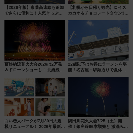
【2026年版】東葉高速線も追加
【札幌から日帰り観光】ロイズ
でさらに便利に！人気きっぷ
カカオ＆チョコレートタウン3周
「サンキューちばフリーパス」
年！ 9月は入場料半額やチョコ
今年も発売 秋・早春に千葉県を
詰め放題を開催、ロイズタウン
巡るなら使い勝手・コスパ抜群
駅からのアクセスも
葛飾納涼花火大会2026は2万発
22歳以下はお得にラーメンを堪
＆ドローンショーも！ 北総線を
能！名古屋・驛麺通りで夏休み
使った穴場アクセスや臨時列
限定「U22応援割り」が7月21日
車、観覧スポット情報と周辺観
よりスタート
光まとめ（7/28開催）
白い恋人パークが7月30日大規
隅田川花火大会7/25（土）開
模リニューアル！ 2026年最新の
催！銀座線96本増発と 激混みの
新エリア・工場見学の見どころ
「浅草駅」を回避する最寄り駅･