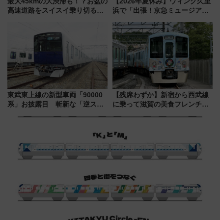
最大45kmの大渋滞も！？お盆の
【2026年夏休み】ウィング久里
高速道路をスイスイ乗り切る快
浜で「出張！京急ミュージア
適ドライブ術
ム」開催！入場無料でスタンプ
ラリーや子ども制服撮影も
東武東上線の新型車両「90000
【残席わずか】新宿から西武線
系」お披露目 斬新な「逆スラ
に乗って滋賀の美食フレンチを
ント式」の先頭形状と明るく開
堪能？ 大人気レストラン列車
放的な車内空間に注目、デビュ
「52席の至福」で味わう近江牛
ーは9月
や伝統文化の特別コラボ