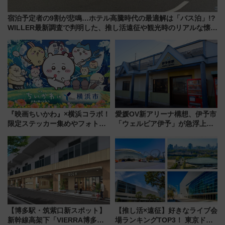
宿泊予定者の9割が悲鳴…ホテル高騰時代の最適解は「バス泊」!?
WILLER最新調査で判明した、推し活遠征や観光時のリアルな懐事
情
『映画ちいかわ』×横浜コラボ！
愛媛OV新アリーナ構想、伊予市
限定ステッカー集めやフォトス
「ウェルピア伊予」が急浮上！
ポット、特別花火でみなとみら
サイボウズ青野社長の参加表明
いを満喫しよう（花火鑑賞会応
で探る鉄道アクセスの未来
募は7/12まで！）
【博多駅・筑紫口新スポット】
【推し活×遠征】好きなライブ会
新幹線高架下「VIERRA博多テ
場ランキングTOP3！ 東京ドー