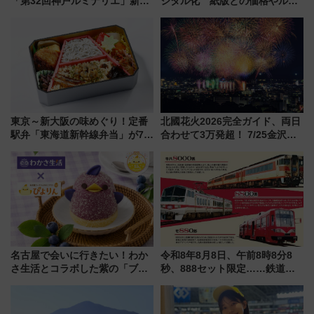
「第32回神戸ルミナリエ」新た
ジタル化 紙版との価格やルー
な「希望の鐘」とともに震災の
ルの違いを解説
記憶を次世代へ
東京～新大阪の味めぐり！定番
北國花火2026完全ガイド、両日
駅弁「東海道新幹線弁当」が7月
合わせて3万発超！ 7/25金沢大
21日にリニューアル発売
会・8/1川北大会の2つの花火大
会の日程・アクセス・観覧席ま
とめ（石川県）
名古屋で会いに行きたい！わか
令和8年8月8日、午前8時8分8
さ生活とコラボした紫の「ブル
秒、888セット限定……鉄道各
ーベリーぴよりん」期間限定販
社の「8・8・8」な記念きっぷ
売
たち