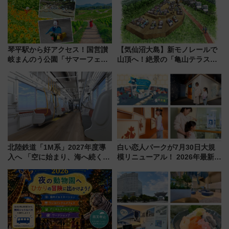
琴平駅から好アクセス！国営讃
【気仙沼大島】新モノレールで
岐まんのう公園「サマーフェス
山頂へ！絶景の「亀山テラス
タ」コキアに、ひまわりに、カ
360°」が7月19日オープン、休
ブトムシに楽しいがいっぱい
暇村のお得な日帰りプランも登
場
北陸鉄道「1M系」2027年度導
白い恋人パークが7月30日大規
入へ 「空に始まり、海へ続く」
模リニューアル！ 2026年最新の
白山比咩神社をモチーフにした
新エリア・工場見学の見どころ
神秘的なデザイン
と料金・アクセスを徹底解説
（札幌市）