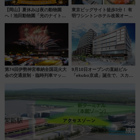
【岡山】夏休みは夜の動物園
東京ビッグサイト徒歩3分！ 有
へ！池田動物園「光のナイトズ
明ワシントンホテル改装オープ
ー2026」で光と動物が彩る特別
ン直前「ゆりかもめ運転台付き
な夜
客室」や海鮮丼が人気の朝食ビ
ュッフェを現地レポ
第74回伊勢神宮奉納全国花火大
9月10日オープンの直結ビル
会の交通規制・臨時列車マッ
「ekubo京成」誕生で、スカイ
プ！JR東海・近鉄で快適にアク
ライナーも停まる巨大ハブ駅・
セス
新鎌ヶ谷はどう変わる？ 全テナ
ント情報も公開！