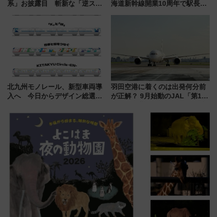
系」お披露目 斬新な「逆スラ
海道新幹線開業10周年で駅長
ント式」の先頭形状と明るく開
室・地下通路など公開イベン
放的な車内空間に注目、デビュ
ト 参加方法や体験内容を紹介
ーは9月
北九州モノレール、新型車両導
羽田空港に着くのは出発何分前
入へ 今日からデザイン総選挙
が正解？ 9月始動のJAL「第1タ
始まる
ーミナル北側サテライト」は徒
歩1キロ超え！ 知っておきたい
変更点まとめ