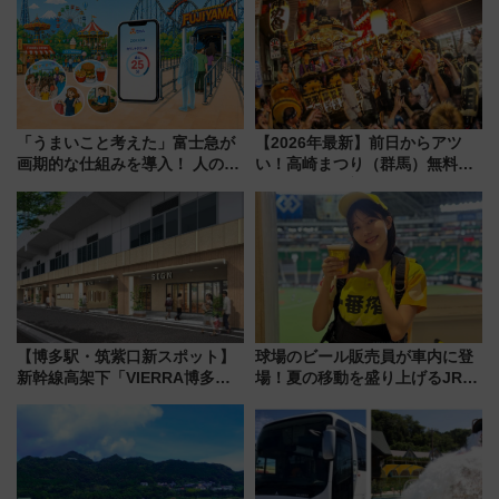
巡るなら使い勝手・コスパ抜群
レポート
「うまいこと考えた」富士急が
【2026年最新】前日からアツ
画期的な仕組みを導入！ 人のか
い！高崎まつり（群馬）無料観
わりにスマホが並ぶ「分身く
覧エリアから初開催100人みこ
ん」始動
しまで
【博多駅・筑紫口新スポット】
球場のビール販売員が車内に登
新幹線高架下「VIERRA博多テ
場！夏の移動を盛り上げるJR九
ラス」が9/18開業！九州初出店
州「ビール新幹線」7月31日・8
など注目の全6店舗 「博多活憩
月7日限定 ソフトバンクホーク
通り」も一新
スとコラボ