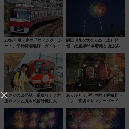
2026年夏・京急「ウィング・シ
隅田川花火大会7/25（土）開
ート」平日特別運行 ダイヤ・
催！銀座線96本増発と 激混みの
乗車方法を解説！2階建てバスや
「浅草駅」を回避する最寄り駅･
三浦海岸を堪能できるお出かけ
アクセス攻略法、2万発の花火が
プランもご紹介
都心の夜に！
まさかの出発駅へ逆戻り！？大
ありがとう現行車両！嵯峨野ト
正ロマンと腕木式信号機に大興
ロッコ貸切＆サンダーバードレ
奮「新・鉄道ひとり旅」277回
ストランで語り合う秋の京都
目の舞台は岐阜県の「明知鉄
斉藤雪乃＆福原トシヒロと行
道」
く！9月13日「京都の鉄道満喫
ツアー」開催