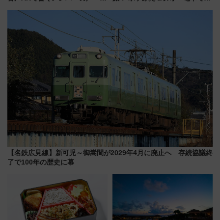
夏の全国ツアー2026」
しむ鉄道スタンプラリーで土佐
路の絶景と絶品グルメを満喫！
（7月18日スタート）
【名鉄広見線】新可児～御嵩間が2029年4月に廃止へ 存続協議終
了で100年の歴史に幕