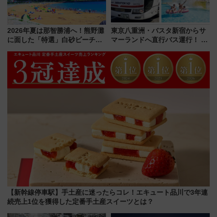
2026年夏は那智勝浦へ！熊野灘
東京八重洲・バスタ新宿からサ
に面した「特選」白砂ビーチは
マーランドへ直行バス運行！ お
必見 「第17回那智勝浦町花火大
トクな1Dayパスで夏のプールと
会」は8月11日開催！
推し活を楽しもう！（2026年
8/1～31）
【新幹線停車駅】手土産に迷ったらコレ！エキュート品川で3年連
続売上1位を獲得した定番手土産スイーツとは？