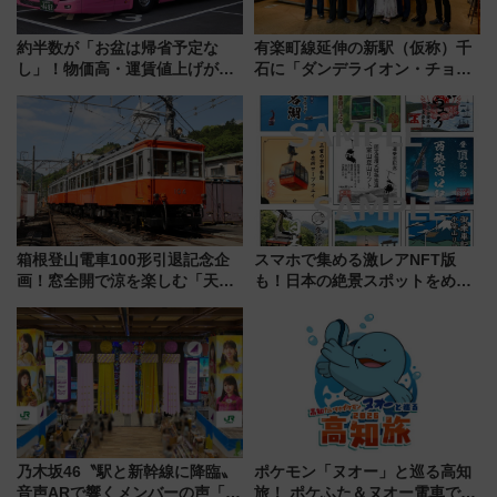
約半数が「お盆は帰省予定な
有楽町線延伸の新駅（仮称）千
し」！物価高・運賃値上げが財
石に「ダンデライオン・チョコ
布を直撃、往復1万円以内なら帰
レート」が出店！ 東京メトロが
りたいけど……【WILLER お盆
1億円出資で挑む新時代のまちづ
帰省動向調査】
くりとは？
箱根登山電車100形引退記念企
スマホで集める激レアNFT版
画！窓全開で涼を楽しむ「天然
も！日本の絶景スポットをめぐ
クーラー体験号」と限定鉄コレ
って集める「索道印(さくどうい
発売
ん)」企画がスタート
乃木坂46〝駅と新幹線に降臨〟
ポケモン「ヌオー」と巡る高知
音声ARで響くメンバーの声「真
旅！ ポケふた＆ヌオー電車で楽