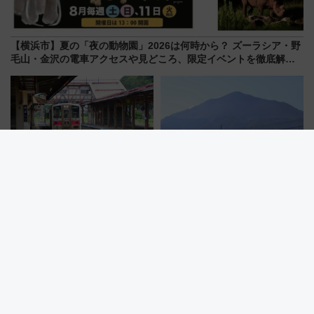
【横浜市】夏の「夜の動物園」2026は何時から？ ズーラシア・野
毛山・金沢の電車アクセスや見どころ、限定イベントを徹底解
説！
【2026夏】女満別空港からその
【2026年夏】西武鉄道でおトク
まま使える！JR石北本線＆バス
に秩父へ？ 小児50円＆コスパ最
乗り放題「北見・網走周遊フリ
強きっぷで「安・近・短」な家
ーパス」でおトクに道東観光
族旅行！ 深夜の正丸トンネル探
（8/3発売）
検や特急ラビューも
East-iの後継機「E927形」2029
「旅名人の九州満喫きっぷ」デ