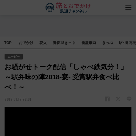
TOP
おでかけ
花火
青春18きっぷ
新型車両
きっぷ
駅･街 再
ムービー
お騒がせトーク配信「しゃべ鉄気分！」
～駅弁味の陣2018‐宴‐ 受賞駅弁食べ比
べ！～
2019.01.19 22:01