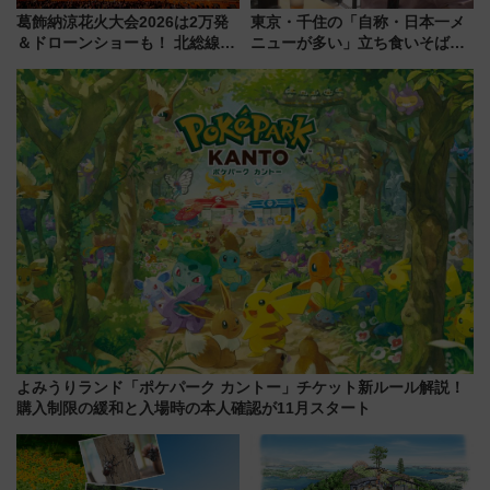
葛飾納涼花火大会2026は2万発
東京・千住の「自称・日本一メ
＆ドローンショーも！ 北総線を
ニューが多い」立ち食いそば屋
使った穴場アクセスや臨時列
とは？ ＢＳ日テレ『ドランク塚
車、観覧スポット情報と周辺観
地のふらっと立ち食いそば』
光まとめ（7/28開催）
7/27夜10時～放送
よみうりランド「ポケパーク カントー」チケット新ルール解説！
購入制限の緩和と入場時の本人確認が11月スタート