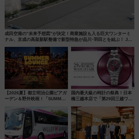
成田空港の”未来予想図”が決定！商業施設も入る巨大ワンターミ
ナル、京成の高架新駅整備で新型特急が品川･羽田とを結ぶ！ JR
空港駅は2面3線化！
【2026夏】都立明治公園ビアガ
国内最大級の時計の祭典！日本
ーデン＆野外映画！「SUMMER
橋三越本店で「第29回三越ワー
LOUNGE」のアクセスと上映ス
ルドウォッチフェア」開幕
ケジュール 夜風とビール、映画
【2026年8月5日～25日】
を満喫！