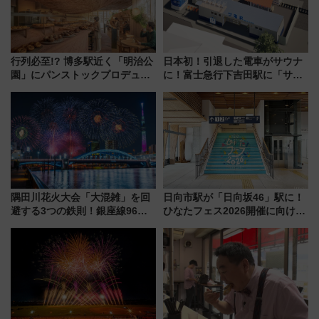
行列必至!? 博多駅近く「明治公
日本初！引退した電車がサウナ
園」にパンストックプロデュー
に！富士急行下吉田駅に「サ電
スの新業態『Land Bageri』8/7
（SADEN）」2026年12月開
オープン 秋からはビストロ営業
業 行き交う電車の音や振動を
も！
感じながら「ととのう」新感覚
隅田川花火大会「大混雑」を回
日向市駅が「日向坂46」駅に！
避する3つの鉄則！銀座線96本
ひなたフェス2026開催に向けJR
増発･浅草線臨時ダイヤ･スカイ
九州が記念きっぷや臨時列車で
ツリー駅の規制まとめ 7/25開催
全力応援 夜行列車「ドリーム
（2026年）
おひさま号」も走る