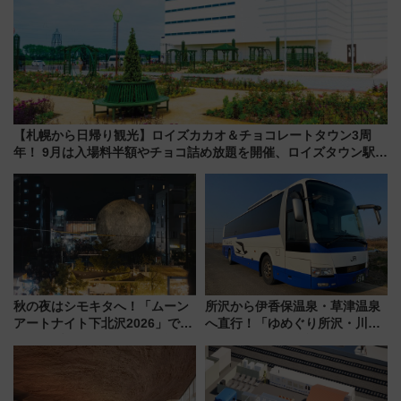
【札幌から日帰り観光】ロイズカカオ＆チョコレートタウン3周
年！ 9月は入場料半額やチョコ詰め放題を開催、ロイズタウン駅か
らのアクセスも
秋の夜はシモキタへ！「ムーン
所沢から伊香保温泉・草津温泉
アートナイト下北沢2026」でイ
へ直行！「ゆめぐり所沢・川越
マーシブシアターやアート巡り
号」で群馬の温泉旅をもっと気
を満喫しよう
軽に 運行ダイヤ・運賃を解説