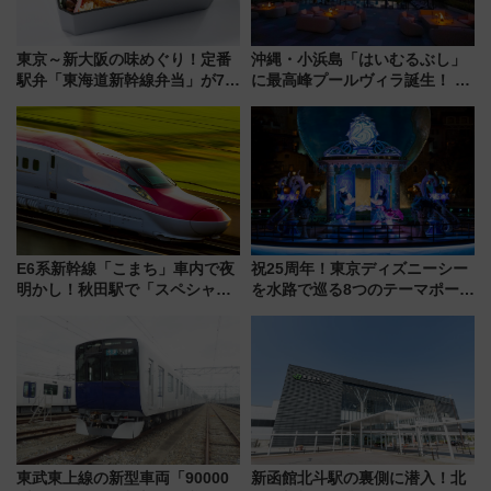
東京～新大阪の味めぐり！定番
沖縄・小浜島「はいむるぶし」
駅弁「東海道新幹線弁当」が7月
に最高峰プールヴィラ誕生！ 石
21日にリニューアル発売
垣島から船で向かう究極のご褒
美旅「何もしない贅沢」を体験
してみない？
E6系新幹線「こまち」車内で夜
祝25周年！東京ディズニーシー
明かし！秋田駅で「スペシャル
を水路で巡る8つのテーマポート
ナイト」8月開催、料金や予約方
と限定デコレーションを解説
法は？
東武東上線の新型車両「90000
新函館北斗駅の裏側に潜入！北