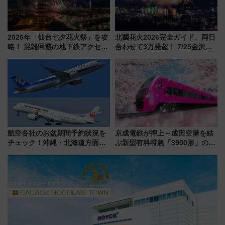
2026年「仙台七夕花火祭」を攻
北國花火2026完全ガイド、両日
略！ 混雑回避の地下鉄アクセス
合わせて3万発超！ 7/25金沢大
からまだ買える有料席情報、花
会・8/1川北大会の2つの花火大
火前に楽しむ仙台観光ルートま
会の日程・アクセス・観覧席ま
で解説！
とめ（石川県）
航空各社のお盆期間予約状況を
京成電鉄が押上～成田空港を結
チェック！沖縄・北海道方面は
ぶ新型有料特急「3900形」のコ
予約急増中、いまから狙うべき
ンセプト・デザイン公開 愛称
日は？
募集も実施