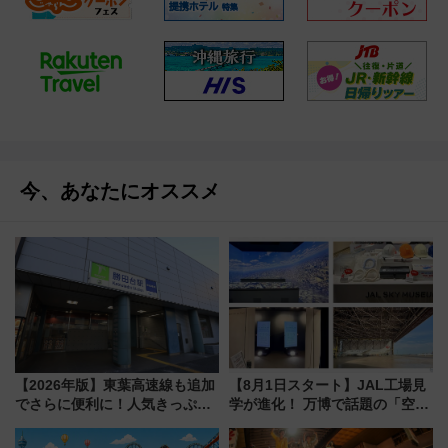
今、あなたにオススメ
【2026年版】東葉高速線も追加
【8月1日スタート】JAL工場見
でさらに便利に！人気きっぷ
学が進化！ 万博で話題の「空飛
「サンキューちばフリーパス」
ぶクルマ」体験が常設化!? 期間
今年も発売 秋・早春に千葉県を
限定の歴代制服仮想試着体験も