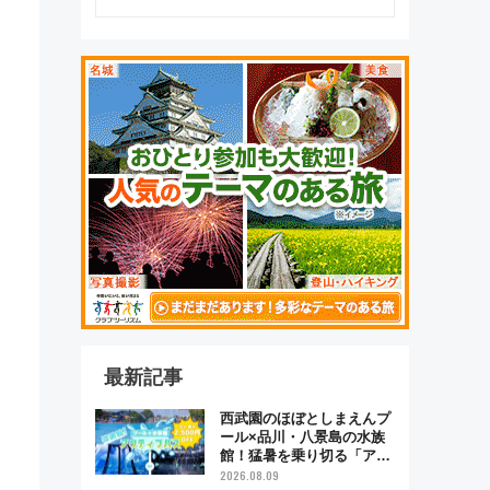
最新記事
西武園のほぼとしまえんプ
ール×品川・八景島の水族
館！猛暑を乗り切る「アク
ティブパス」で夏休みをお
2026.08.09