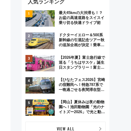
人気ランキング
最大45kmの大渋滞も！？
お盆の高速道路をスイスイ
乗り切る快適ドライブ術
ドクターイエロー＆500系
新幹線の引退記念ツアー秋
の追加企画が決定！乗車体
験やグッズ・ホテル情報ま
とめ
【2026年夏】富士急行線で
巡る「うちはサスケ」誕生
日スタンプラリー！富士急
ハイランド限定グルメ＆グ
ッズ徹底ガイド
【ひなたフェス2026】宮崎
の宿難民へ！特急787系で
一晩過ごせる夜間滞在型イ
ベント「スワローおひさ
ま」が救世主に？
【岡山】夏休みは夜の動物
園へ！池田動物園「光のナ
イトズー2026」で光と動物
が彩る特別な夜
VIEW ALL