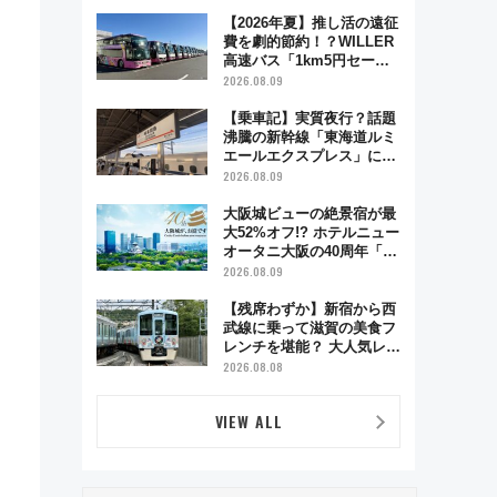
得に楽しむ！
【2026年夏】推し活の遠征
費を劇的節約！？WILLER
高速バス「1km5円セー
ル」やワンコイン温泉の最
2026.08.09
強ルート 予約期間・対象
路線まとめ
【乗車記】実質夜行？話題
沸騰の新幹線「東海道ルミ
エールエクスプレス」に乗
車してみた 東京22時発、
2026.08.09
京都・新大阪に6時台着
見どころは岐阜羽島の素晴
大阪城ビューの絶景宿が最
らし過ぎる朝
大52%オフ!? ホテルニュー
オータニ大阪の40周年「夏
のタイムセール」で秋の関
2026.08.09
西旅を豪華にする方法（8
月20日まで！）
【残席わずか】新宿から西
武線に乗って滋賀の美食フ
レンチを堪能？ 大人気レス
トラン列車「52席の至福」
2026.08.08
で味わう近江牛や伝統文化
の特別コラボ
VIEW ALL