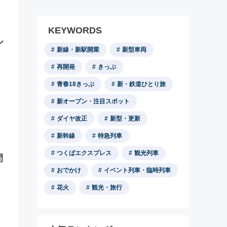
KEYWORDS
ル
新線・新駅開業
新型車両
再開発
きっぷ
青春18きっぷ
新・鉄道ひとり旅
新オープン・注目スポット
ダイヤ改正
新型・更新
新幹線
特急列車
つくばエクスプレス
観光列車
間
おでかけ
イベント列車・臨時列車
花火
観光・旅行