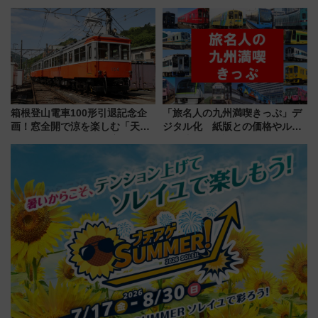
アーを開催！ ラストランイベン
ルカナ』カードをゲット！最新
トの一環で激レア体験できちゃ
デコレーションも徹底解説
うかも 参加方法やスケジュール
をご紹介
箱根登山電車100形引退記念企
「旅名人の九州満喫きっぷ」デ
画！窓全開で涼を楽しむ「天然
ジタル化 紙版との価格やルー
クーラー体験号」と限定鉄コレ
ルの違いを解説
発売