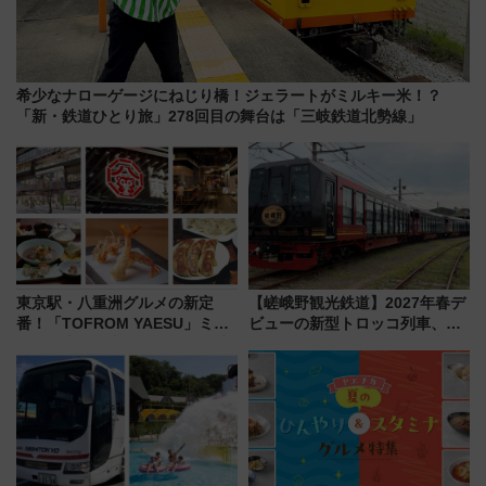
希少なナローゲージにねじり橋！ジェラートがミルキー米！？
「新・鉄道ひとり旅」278回目の舞台は「三岐鉄道北勢線」
東京駅・八重洲グルメの新定
【嵯峨野観光鉄道】2027年春デ
番！「TOFROM YAESU」ミシ
ビューの新型トロッコ列車、い
ュラン店から大衆酒場まで68店
よいよ試運転開始へ！現行車両
舗が集結した食の空間を徹底解
は2026年で引退
剖！（9/10開業）