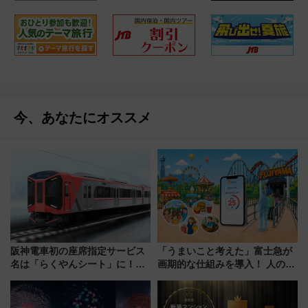
今、あなたにオススメ
阪神電車初の座席指定サービス
「うまいこと考えた」富士急が
名は「らくやんシート」に！新
画期的な仕組みを導入！ 人のか
型3000系で大阪梅田～山陽姫路
わりにスマホが並ぶ「分身く
を快適移動
ん」始動