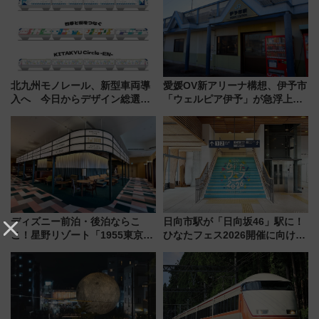
北九州モノレール、新型車両導
愛媛OV新アリーナ構想、伊予市
入へ 今日からデザイン総選挙
「ウェルピア伊予」が急浮上！
始まる
サイボウズ青野社長の参加表明
で探る鉄道アクセスの未来
ディズニー前泊・後泊ならこ
日向市駅が「日向坂46」駅に！
こ！星野リゾート「1955東京ベ
ひなたフェス2026開催に向けJR
イ」が子連れや夕食難民を救う5
九州が記念きっぷや臨時列車で
つの理由 無料バス＆24時間サー
全力応援 夜行列車「ドリーム
ビスで混雑回避
おひさま号」も走る