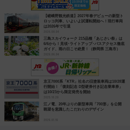
【嵯峨野観光鉄道】2027年春デビューの新型ト
ロッコ列車、いよいよ試運転開始へ！現行車両
は2026年で引退
2026.08.04
三島スカイウォーク 215品種「あじさい祭」は
6/6から！見頃･ライトアップ･バスアクセス徹底
ガイド、雨の日こそ絶景！（静岡県 三島市）
2026.06.04
京王7000系「KTR」社名の旧塗装車両は10/28運
行開始！「復刻記念 D型硬券付き記念乗車券」
は10/23から限定発売を開始
2025.10.20
江ノ電、20年ぶりの新型車両「700形」を公開
眺望を意識したこだわりのデザイン
2026.01.16