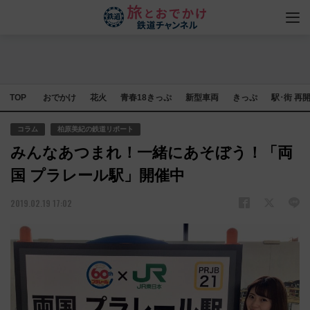
TOP
おでかけ
花火
青春18きっぷ
新型車両
きっぷ
駅･街 再
コラム
柏原美紀の鉄道リポート
みんなあつまれ！一緒にあそぼう！「両
国 プラレール駅」開催中
2019.02.19 17:02