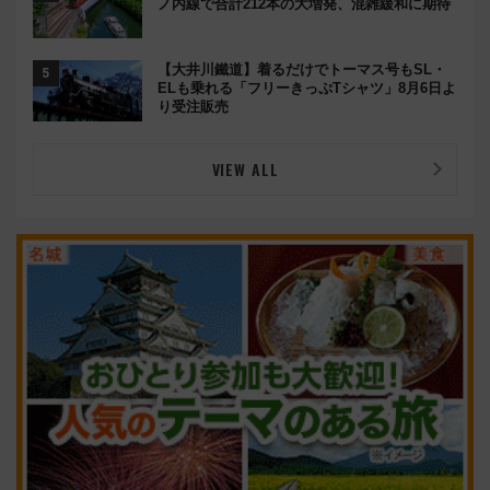
ノ内線で合計212本の大増発、混雑緩和に期待
【大井川鐵道】着るだけでトーマス号もSL・
ELも乗れる「フリーきっぷTシャツ」8月6日よ
り受注販売
VIEW ALL