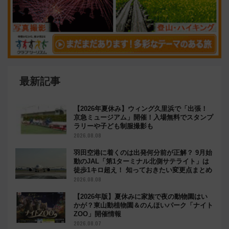
最新記事
【2026年夏休み】ウィング久里浜で「出張！
京急ミュージアム」開催！入場無料でスタンプ
ラリーや子ども制服撮影も
2026.08.08
羽田空港に着くのは出発何分前が正解？ 9月始
動のJAL「第1ターミナル北側サテライト」は
徒歩1キロ超え！ 知っておきたい変更点まとめ
2026.08.08
【2026年版】夏休みに家族で夜の動物園はい
かが？東山動植物園＆のんほいパーク「ナイト
ZOO」開催情報
2026.08.07