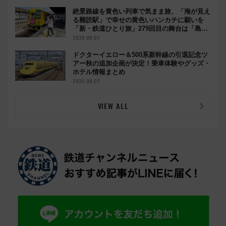
絶景路線を黄色い列車で気まま旅、「海が見え
る難読駅」で幸せの黄色いハンカチに願いを
「新・鉄道ひとり旅」279回目の舞台は「島原
鉄道」
2026.08.07
ドクターイエロー＆500系新幹線の引退記念ツ
アー秋の追加企画が決定！乗車体験やグッズ・
ホテル情報まとめ
2026.08.07
VIEW ALL