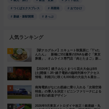
つくばエクスプレス
再開発
おでかけ
新線・新駅開業
きっぷ
人気ランキング
【駅ナカグルメ】エキュート秋葉原に「T’sた
んたん」 新橋に551蓬莱のDNAを継ぐ「東京
豚饅」、オムライス専門店「肉とたまご」新グ
ルメ続々登場！【2026年8月】
【2026年】銚子みなとまつり花火大会は8/8
(土)開催！JR･銚子電鉄の臨時列車やアクセス
情報、利根川に咲く8,000発の大迫力＆屋台を
満喫
南海電鉄がなにわ筋線に乗り入れる「次期空港
特急」の導入を決定！ピニンファリーナによる
日本初の鉄道デザイン
2026年9月東京メトロダイヤ改正！銀座線・丸