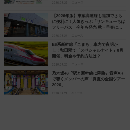
などに【JR東日本】
2026.07.25
ニュース
【2026年版】東葉高速線も追加でさら
に便利に！人気きっぷ「サンキューちば
フリーパス」今年も発売 秋・早春に千
葉県を巡るなら使い勝手・コスパ抜群
2026.07.24
ニュース
E6系新幹線「こまち」車内で夜明か
し！秋田駅で「スペシャルナイト」8月
開催、料金や予約方法は？
2026.07.23
ニュース
乃木坂46〝駅と新幹線に降臨〟音声AR
で響くメンバーの声「真夏の全国ツアー
2026」
2026.07.21
ニュース