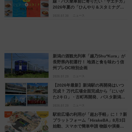
線・バス乗車前に寄りたい「ヤエチカ」
2026年夏の「ひんやり＆スタミナグル
メ」6選【新店舗も！】
2026.07.30
ニュース
新潟の酒観光列車「越乃Shu*Kura」が
長野県内初運行！ 地酒と食を味わう信
州プレDC特別企画
2026.07.29
ニュース
【2026年最新】新潟駅の再開発はいつ
完成？ 万代広場全面完成から「にいが
た2キロ」・古町再開発、バスタ新潟構
想まで徹底解説！
2026.07.29
ニュース
駅前広場の利用が「超お手軽」に！？新
プラットフォーム「HirakeBA」8月3日
始動、スマホで簡単申請 物販や演奏会