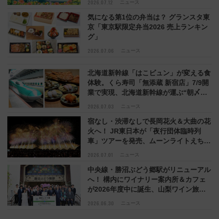
2026.07.12
ニュース
気になる第1位の弁当は？ グランスタ東
京「東京駅限定弁当2026 売上ランキン
グ」
2026.07.06
ニュース
北海道新幹線「はこビュン」が変える食
体験。くら寿司「無添蔵 新宿店」7/9開
業で実現、北海道新幹線が運ぶ“朝〆鮮
魚”ルートを徹底レポート
2026.07.03
ニュース
宿なし・渋滞なしで長岡花火＆大曲の花
火へ！ JR東日本が「夜行団体臨時列
車」ツアーを発売、ムーンライトえちご
彷彿のE257系新潟行きも
2026.07.01
ニュース
中央線・勝沼ぶどう郷駅がリニューアル
へ！ 構内にワイナリー案内所＆カフェ
が2026年度中に誕生、山梨ワイン旅の
玄関口に進化
2026.06.30
ニュース