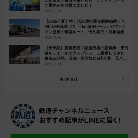
の水族館！猛暑を乗り切る「アクティブパス」
で夏休みをお得に楽しむ！
2026.08.09
【2026年夏】推し活の遠征費を劇的節約！？
WILLER高速バス「1km5円セール」やワンコ
イン温泉の最強ルート 予約期間・対象路線ま
とめ
2026.08.09
【乗車記】実質夜行？話題沸騰の新幹線「東海
道ルミエールエクスプレス」に乗車してみた
東京22時発、京都・新大阪に6時台着 見どこ
ろは岐阜羽島の素晴らし過ぎる朝
2026.08.09
VIEW ALL