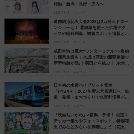
始動！新潟・長野・庄内へ
2026.07.19
ニュース
葛飾納涼花火大会2026は2万発＆ドロー
ンショーも！ 北総線を使った穴場アク
セスや臨時列車、観覧スポット情報と周
辺観光まとめ（7/28開催）
2026.07.18
ニュース
成田空港は巨大“ワンターミナル”へ集約
し商業施設も！京成は高架の新駅整備で
新型特急が品川･羽田とを結ぶ！ JR空港
駅は2面3線化！
2026.07.16
ニュース
日本初の水素ハイブリッド電車
「HYBARI」2027年度末営業運転へ 鉄
道・発電・まちづくりで水素利活用が加
速
2026.07.15
ニュース
『映画ちいかわ』×横浜コラボ！ 限定ス
テッカー集めやフォトスポット、特別花
火でみなとみらいを満喫しよう（花火鑑
賞会応募は7/12まで！）