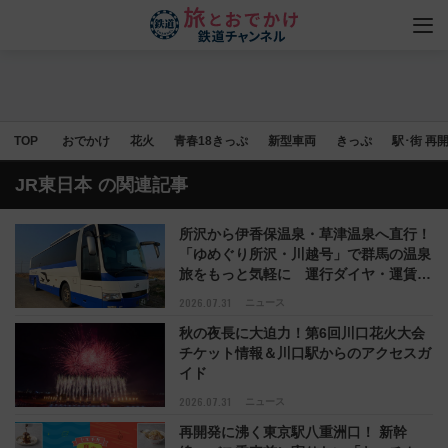
TOP
おでかけ
花火
青春18きっぷ
新型車両
きっぷ
駅･街 再
JR東日本
の関連記事
所沢から伊香保温泉・草津温泉へ直行！
「ゆめぐり所沢・川越号」で群馬の温泉
旅をもっと気軽に 運行ダイヤ・運賃を
解説
2026.07.31
ニュース
秋の夜長に大迫力！第6回川口花火大会
チケット情報＆川口駅からのアクセスガ
イド
2026.07.31
ニュース
再開発に沸く東京駅八重洲口！ 新幹