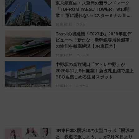
東京駅直結・八重洲の新ランドマーク
「TOFROM YAESU TOWER」9/10開
業！ 雨に濡れないバスターミナル直結
でスキマ時間が充実
2026.07.21
コラム
East-iの後継機「E927形」2029年度デ
ビューへ！新たな「新幹線専用検測車」
の性能を徹底解説【JR東日本】
2026.07.20
ニュース
中野駅の新玄関口「アトレ中野」が
2026年12月9日開業！新改札直結で屋上
BBQも楽しめる注目スポット
2026.07.19
ニュース
JR東日本×櫻坂46の大型コラボ「櫻坂46
と、鉄道で旅しよう。」が7月20日より