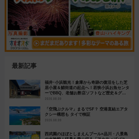
最新記事
福井･小浜観光！倉庫から奇跡の復活をした芝
居小屋＆鯖街道の起点へ！若狭小浜お魚センタ
ーでBBQ、老舗お酢店ソフトなど歴史＆グル
メ散歩
2026.08.09
「空飛ぶクルマ」まるでSF？ 空港直結エアタ
クシー構想も タイで検証
2026.08.09
西武園のほぼとしまえんプール×品川・八景島