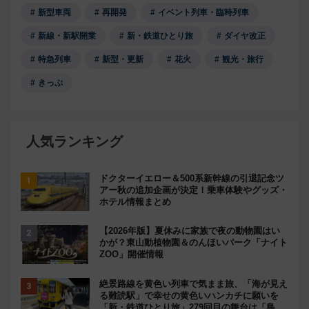
新型車両
再開発
イベント列車・臨時列車
新線・新駅開業
新・鉄道ひとり旅
ダイヤ改正
特急列車
新型・更新
花火
観光・旅行
きっぷ
人気ランキング
ドクターイエロー＆500系新幹線の引退記念ツ
アー秋の追加企画が決定！乗車体験やグッズ・
ホテル情報まとめ
【2026年版】夏休みに家族で夜の動物園はい
かが？東山動植物園＆のんほいパーク「ナイト
ZOO」開催情報
絶景路線を黄色い列車で気まま旅、「海が見え
る難読駅」で幸せの黄色いハンカチに願いを
「新・鉄道ひとり旅」279回目の舞台は「島原