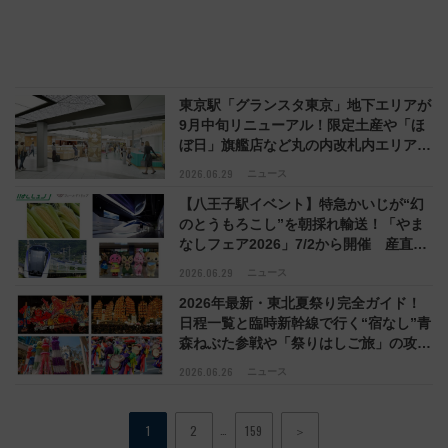
東京駅「グランスタ東京」地下エリアが
9月中旬リニューアル！限定土産や「ほ
ぼ日」旗艦店など丸の内改札内エリアに
全26店舗が集結
2026.06.29
ニュース
【八王子駅イベント】特急かいじが“幻
のとうもろこし”を朝採れ輸送！「やま
なしフェア2026」7/2から開催 産直市
やリニアジオラマ展示も
2026.06.29
ニュース
2026年最新・東北夏祭り完全ガイド！
日程一覧と臨時新幹線で行く“宿なし”青
森ねぶた参戦や「祭りはしご旅」の攻略
ガイド
2026.06.26
ニュース
…
1
2
159
＞