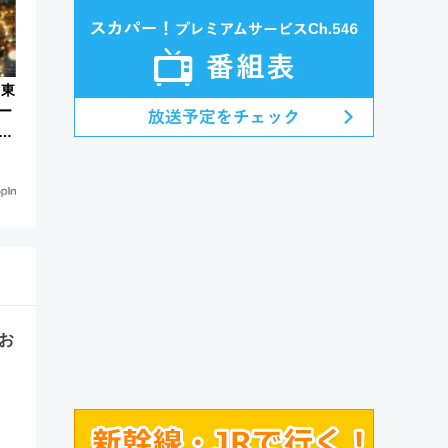
！東
ー
ペ
内
お