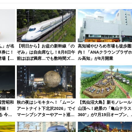
ん」が名
【明日から】お盆の新幹線「の
高知城やひろめ市場も徒歩圏
車券に！
ぞみ」は自由席なし！8月8日午
内！「ANAクラウンプラザ
登場【限
前はほぼ満席…でも数時間ズラ
ル高知」が8月開業
せば空きが見つかることも 混
雑避ける「空席」探しのコツ
国営昭和
秋の夜はシモキタへ！「ムーン
【気仙沼大島】新モノレール
開催！
アートナイト下北沢2026」でイ
山頂へ！絶景の「亀山テラス
る 今年
マーシブシアターやアート巡り
360°」が7月19日オープン、
理由は
を満喫しよう
暇村のお得な日帰りプランも
場