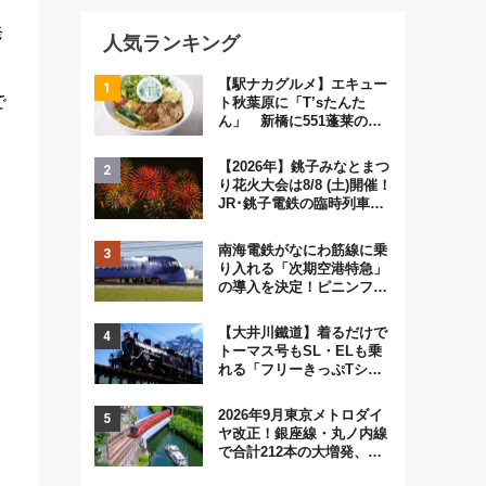
発
人気ランキング
【駅ナカグルメ】エキュー
で
ト秋葉原に「T’sたんた
ん」 新橋に551蓬莱の
DNAを継ぐ「東京豚饅」、
オムライス専門店「肉とた
【2026年】銚子みなとまつ
まご」新グルメ続々登場！
り花火大会は8/8 (土)開催！
【2026年8月】
JR･銚子電鉄の臨時列車や
アクセス情報、利根川に咲
く8,000発の大迫力＆屋台
南海電鉄がなにわ筋線に乗
を満喫
り入れる「次期空港特急」
の導入を決定！ピニンファ
リーナによる日本初の鉄道
デザイン
【大井川鐵道】着るだけで
トーマス号もSL・ELも乗
れる「フリーきっぷTシャ
ツ」8月6日より受注販売
2026年9月東京メトロダイ
ヤ改正！銀座線・丸ノ内線
で合計212本の大増発、混
雑緩和に期待