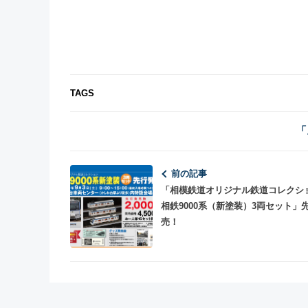
TAGS
「
前の記事
「相模鉄道オリジナル鉄道コレク
相鉄9000系（新塗装）3両セット」
売！