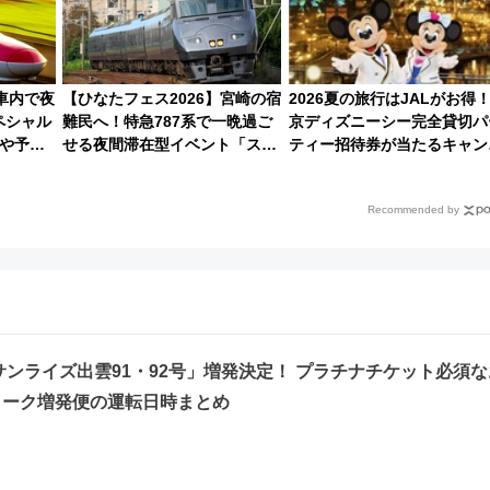
車内で夜
【ひなたフェス2026】宮崎の宿
2026夏の旅行はJALがお得
ペシャル
難民へ！特急787系で一晩過ご
京ディズニーシー完全貸切パ
や予約
せる夜間滞在型イベント「スワ
ティー招待券が当たるキャン
ローおひさま」が救世主に？
ーン始まる 条件は「夏の国
線に2回搭乗」
Recommended by
「サンライズ出雲91・92号」増発決定！ プラチナチケット必須な
ィーク増発便の運転日時まとめ