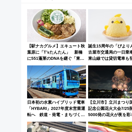
【駅ナカグルメ】エキュート秋
誕生15周年の「ぴより
葉原に「T’sたんたん」 新橋
古屋市交通局の一日乗
に551蓬莱のDNAを継ぐ「東京
東山線では貸切電車も
豚饅」、オムライス専門店「肉
定1万5000枚】
とたまご」新グルメ続々登場！
【2026年8月】
日本初の水素ハイブリッド電車
【立川市】立川まつり
「HYBARI」2027年度末営業運
記念公園花火大会7/25
転へ 鉄道・発電・まちづくり
5000発の花火が夜を彩
で水素利活用が加速
は混雑に要注意、その