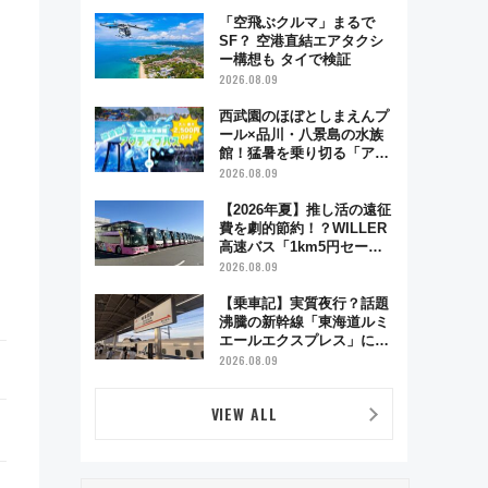
舗お酢店ソフトなど歴史＆
グルメ散歩
「空飛ぶクルマ」まるで
SF？ 空港直結エアタクシ
ー構想も タイで検証
2026.08.09
西武園のほぼとしまえんプ
ール×品川・八景島の水族
館！猛暑を乗り切る「アク
ティブパス」で夏休みをお
2026.08.09
得に楽しむ！
【2026年夏】推し活の遠征
費を劇的節約！？WILLER
高速バス「1km5円セー
ル」やワンコイン温泉の最
2026.08.09
強ルート 予約期間・対象
路線まとめ
【乗車記】実質夜行？話題
沸騰の新幹線「東海道ルミ
エールエクスプレス」に乗
車してみた 東京22時発、
2026.08.09
京都・新大阪に6時台着
見どころは岐阜羽島の素晴
VIEW ALL
らし過ぎる朝