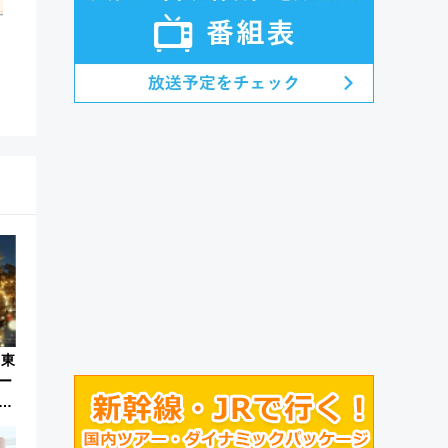
！東
ー
ペ
内