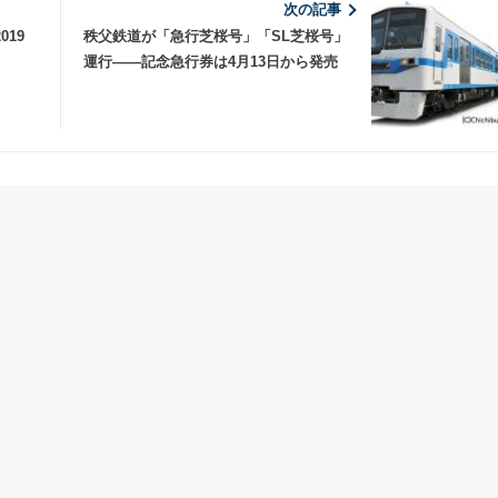
次の記事
19
秩父鉄道が「急行芝桜号」「SL芝桜号」
運行――記念急行券は4月13日から発売