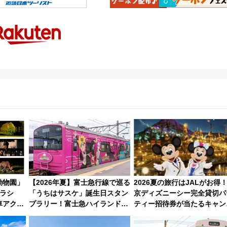
動物園」
【2026年夏】富士急行線で巡る
2026夏の旅行はJALがお得
ーラシ
「うちはサスケ」誕生日スタン
京ディズニーシー完全貸切パ
車アクセ
プラリー！富士急ハイランド限
ティー招待券が当たるキャン
ベントを
定グルメ＆グッズ徹底ガイド
ーン始まる 条件は「夏の国
線に2回搭乗」