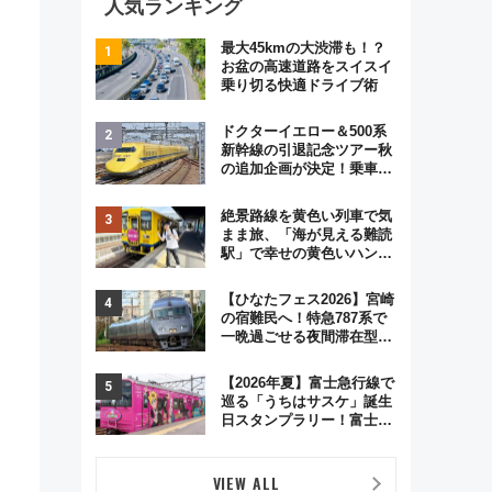
人気ランキング
最大45kmの大渋滞も！？
お盆の高速道路をスイスイ
乗り切る快適ドライブ術
ドクターイエロー＆500系
新幹線の引退記念ツアー秋
の追加企画が決定！乗車体
験やグッズ・ホテル情報ま
とめ
絶景路線を黄色い列車で気
まま旅、「海が見える難読
駅」で幸せの黄色いハンカ
チに願いを 「新・鉄道ひ
とり旅」279回目の舞台は
【ひなたフェス2026】宮崎
「島原鉄道」
の宿難民へ！特急787系で
一晩過ごせる夜間滞在型イ
ベント「スワローおひさ
ま」が救世主に？
【2026年夏】富士急行線で
巡る「うちはサスケ」誕生
日スタンプラリー！富士急
ハイランド限定グルメ＆グ
ッズ徹底ガイド
VIEW ALL