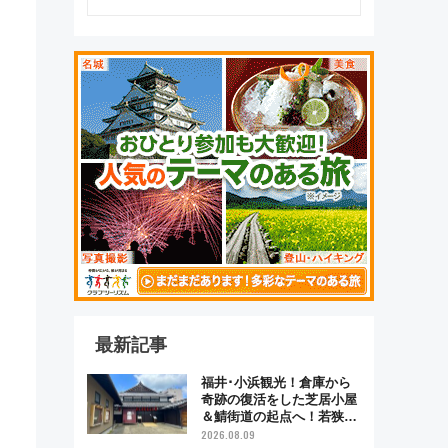
最新記事
福井･小浜観光！倉庫から
奇跡の復活をした芝居小屋
＆鯖街道の起点へ！若狭小
浜お魚センターでBBQ、老
2026.08.09