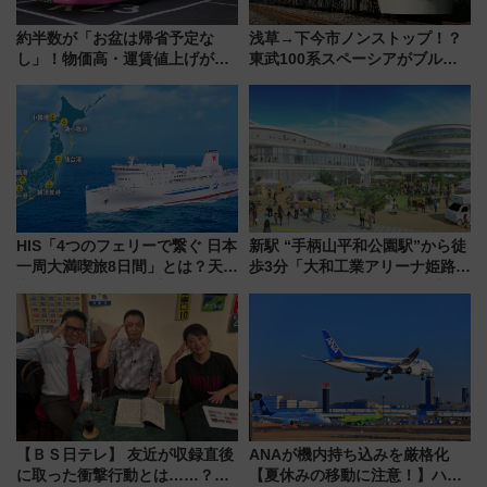
約半数が「お盆は帰省予定な
浅草→下今市ノンストップ！？
し」！物価高・運賃値上げが財
東武100系スペーシアがブルー
布を直撃、往復1万円以内なら帰
リボン賞35周年記念で「デビュ
りたいけど……【WILLER お盆
ー当時の停車駅」を再現 運転
帰省動向調査】
時刻や特急券の買い方を紹介
HIS「4つのフェリーで繋ぐ 日本
新駅 “手柄山平和公園駅”から徒
一周大満喫旅8日間」とは？天橋
歩3分「大和工業アリーナ姫路」
立・小樽・日光東照宮など全国
10月開業！Novelbright公演 や
の絶景＆限定グルメを網羅！煩
大相撲巡業など 豪華イベントと
雑な手続きも不要でお手軽に楽
アクセス
しめるプランが登場
【ＢＳ日テレ】 友近が収録直後
ANAが機内持ち込みを厳格化
に取った衝撃行動とは……？
【夏休みの移動に注意！】ハン