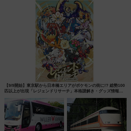
別企画
歩1キロ超え！ 知っておきたい
変更点まとめ
【9/9開始】東京駅から日本橋エリアがポケモンの街に!? 総勢100
匹以上が出現「レジェンドリサーチ」本格謎解き・グッズ情報ま
とめ