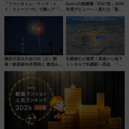
「ファンタイム・ウィズ・ト
East-iの後継機「E927形」2029
イ・ストーリー5」で激レア『ロ
年度デビューへ！新たな「新幹
ルカナ』カードをゲット！最新
線専用検測車」の性能を徹底解
デコレーションも徹底解説
説【JR東日本】
隅田川花火大会7/25（土）開
札幌都心が激変！高速から地下
催！銀座線96本増発と 激混みの
トンネルで札幌駅へ直結、「創
「浅草駅」を回避する最寄り駅･
成川通都心アクセス道路」が7月
アクセス攻略法、2万発の花火が
から本格着工、延長4.8km整備
都心の夜に！
事業の全貌