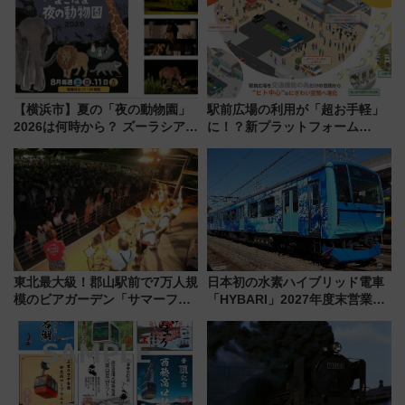
【横浜市】夏の「夜の動物園」
駅前広場の利用が「超お手軽」
2026は何時から？ ズーラシア・
に！？新プラットフォーム
野毛山・金沢の電車アクセスや
「HirakeBA」8月3日始動、ス
見どころ、限定イベントを徹底
マホで簡単申請 物販や演奏会な
解説！
どに【JR東日本】
東北最大級！郡山駅前で7万人規
日本初の水素ハイブリッド電車
模のビアガーデン「サマーフェ
「HYBARI」2027年度末営業運
スタ IN KORIYAMA 2026」
転へ 鉄道・発電・まちづくり
7/24-26開催！ 有料席はJRE
で水素利活用が加速
MALLで予約可能