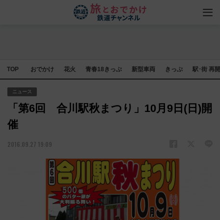
TOP
おでかけ
花火
青春18きっぷ
新型車両
きっぷ
駅･街 再
ニュース
「第6回 合川駅秋まつり」10月9日(日)開
催
2016.09.27 19:09