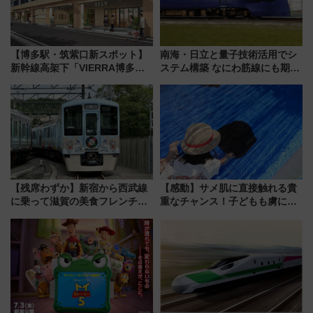
【博多駅・筑紫口新スポット】
南海・日立と量子技術活用でシ
新幹線高架下「VIERRA博多テ
ステム構築 なにわ筋線にも期待
ラス」が9/18開業！九州初出店
乗務員・車両計画作業を短縮へ
など注目の全6店舗 「博多活憩
通り」も一新
【残席わずか】新宿から西武線
【感動】サメ肌に直接触れる貴
に乗って滋賀の美食フレンチを
重なチャンス！子どもも虜にな
堪能？ 大人気レストラン列車
る鴨川シーワールド「エイとサ
「52席の至福」で味わう近江牛
メのタッチングプール」【夏休
や伝統文化の特別コラボ
み限定企画】