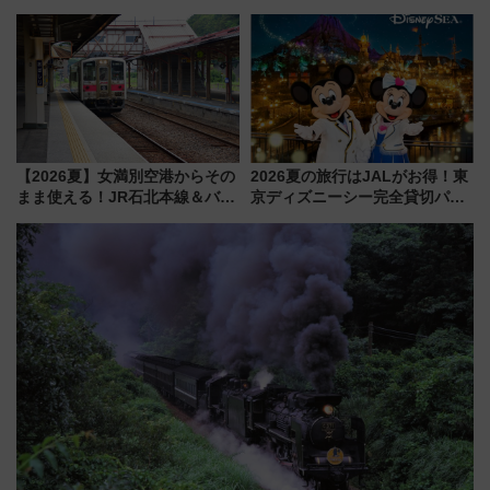
『友近・礼二の妄想トレイン』
ドバッグやPCケースも対象の
で極上の夏祭り鉄道旅を放送
「身の回り品」新サイズ制限
(40×30×20cm)おさらい
【2026夏】女満別空港からその
2026夏の旅行はJALがお得！東
まま使える！JR石北本線＆バス
京ディズニーシー完全貸切パー
乗り放題「北見・網走周遊フリ
ティー招待券が当たるキャンペ
ーパス」でおトクに道東観光
ーン始まる 条件は「夏の国内
（8/3発売）
線に2回搭乗」