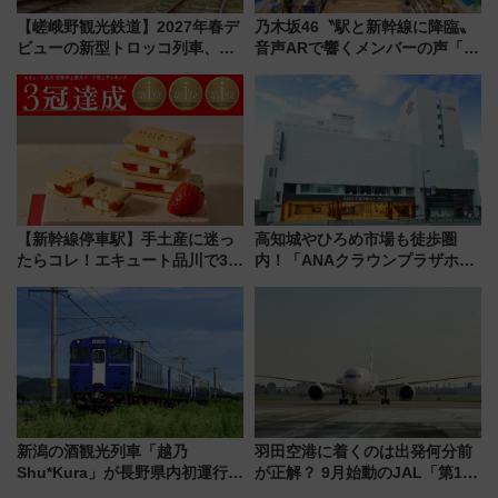
【嵯峨野観光鉄道】2027年春デ
乃木坂46〝駅と新幹線に降臨〟
ビューの新型トロッコ列車、い
音声ARで響くメンバーの声「真
よいよ試運転開始へ！現行車両
夏の全国ツアー2026」
は2026年で引退
【新幹線停車駅】手土産に迷っ
高知城やひろめ市場も徒歩圏
たらコレ！エキュート品川で3年
内！「ANAクラウンプラザホテ
連続売上1位を獲得した定番手土
ル高知」が8月開業
産スイーツとは？
新潟の酒観光列車「越乃
羽田空港に着くのは出発何分前
Shu*Kura」が長野県内初運行！
が正解？ 9月始動のJAL「第1タ
地酒と食を味わう信州プレDC特
ーミナル北側サテライト」は徒