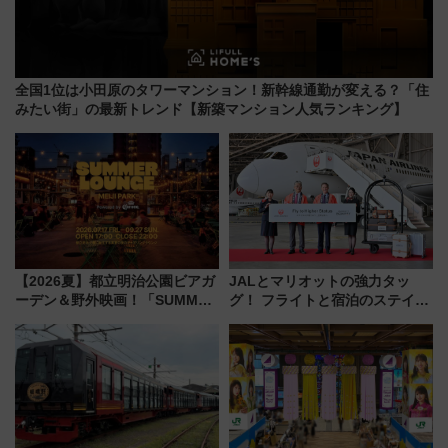
全国1位は小田原のタワーマンション！新幹線通勤が変える？「住
みたい街」の最新トレンド【新築マンション人気ランキング】
【2026夏】都立明治公園ビアガ
JALとマリオットの強力タッ
ーデン＆野外映画！「SUMMER
グ！ フライトと宿泊のステイタ
LOUNGE」のアクセスと上映ス
スマッチでFLY ON ポイントや
ケジュール 夜風とビール、映画
上級会員資格を効率よく獲得す
を満喫！
る方法を解説