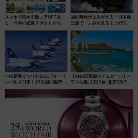
スマホで集める激レアNFT版
国鉄時代がよみがえる！日本橋
も！日本の絶景スポットをめぐ
三越で「よみがえる にっぽんの
って集める「索道印(さくどうい
鉄道展」7/22-8/3開催、広田尚
ん)」企画がスタート
敬の名作写真も、駅弁フェスも
同時開催！
小松島港まつり2026にブルーイ
【ANA国際線タイムセール】ハ
ンパルス飛来！JR四国の臨時ダ
ワイ往復11万円台･北京5万円台
イヤや駐車場予約を徹底解説
～、憧れのビジネスクラスも！
来春のGW旅行まで狙える激ア
ツ路線まとめ（8/10まで）