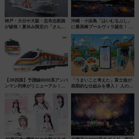
神戸・大分や大阪・志布志航路
沖縄・小浜島「はいむるぶし」
が破格！夏休み限定の「さんふ
に最高峰プールヴィラ誕生！ 石
らわあスペシャルセール」スタ
垣島から船で向かう究極のご褒
ート 夕朝食ビュッフェ付きで
美旅「何もしない贅沢」を体験
快適な船旅はいかが？
してみない？
【JR四国】予讃線8000系アンパ
「うまいこと考えた」富士急が
ンマン列車がリニューアル！内
画期的な仕組みを導入！ 人のか
外装デザイン公開 デビューは
わりにスマホが並ぶ「分身く
今年12月
ん」始動