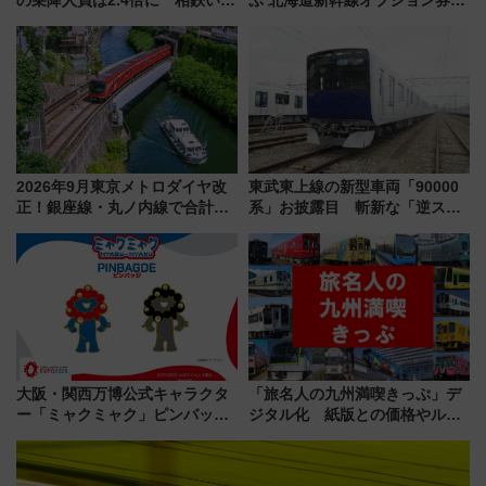
み野線「ゆめが丘ソラトス」2周
自動改札対応ルールと途中下車
年祭にそうにゃん＆DB.スター
の罠
マンが登場
2026年9月東京メトロダイヤ改
東武東上線の新型車両「90000
正！銀座線・丸ノ内線で合計
系」お披露目 斬新な「逆スラ
212本の大増発、混雑緩和に期
ント式」の先頭形状と明るく開
待
放的な車内空間に注目、デビュ
ーは9月
大阪・関西万博公式キャラクタ
「旅名人の九州満喫きっぷ」デ
ー「ミャクミャク」ピンバッジ
ジタル化 紙版との価格やルー
新登場！関西の駅構内などで7月
ルの違いを解説
中旬発売