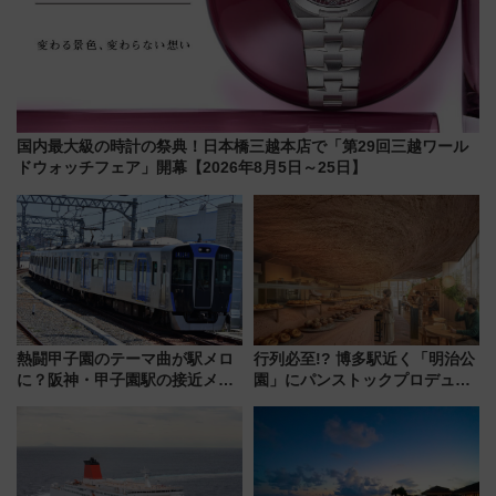
国内最大級の時計の祭典！日本橋三越本店で「第29回三越ワール
ドウォッチフェア」開幕【2026年8月5日～25日】
熱闘甲子園のテーマ曲が駅メロ
行列必至!? 博多駅近く「明治公
に？阪神・甲子園駅の接近メロ
園」にパンストックプロデュー
ディがVaundy「かげろう」×向
スの新業態『Land Bageri』8/7
谷実アレンジの特別仕様へ、8月
オープン 秋からはビストロ営業
5日始発から
も！