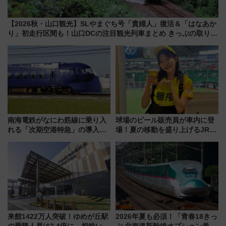
【2026秋・山口観光】SLやまぐち号「貴婦人」復活＆「はなあか
り」初走行区間も！山口DCの注目観光列車まとめ きっぷの取り方
は？
南海電鉄がなにわ筋線に乗り入
球場のビール販売員が車内に登
れる「次期空港特急」の導入を
場！夏の移動を盛り上げるJR九
決定！ピニンファリーナによる
州「ビール新幹線」7月31日・8
日本初の鉄道デザイン
月7日限定 ソフトバンクホーク
スとコラボ
来館1422万人突破！ゆめが丘駅
2026年夏も必須！「青春18きっ
の乗降人員は2.4倍に 相鉄いず
ぷ 北海道新幹線オプション券」