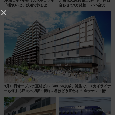
JR東日本×櫻坂46の大型コラボ
北國花火2026完全ガイド、両日
「櫻坂46と、鉄道で旅しよ
合わせて3万発超！ 7/25金沢大
う。」が7月20日より始動！新
会・8/1川北大会の2つの花火大
潟・長野・庄内へ
会の日程・アクセス・観覧席ま
とめ（石川県）
9月10日オープンの直結ビル「ekubo京成」誕生で、スカイライナ
ーも停まる巨大ハブ駅・新鎌ヶ谷はどう変わる？ 全テナント情報
も公開！