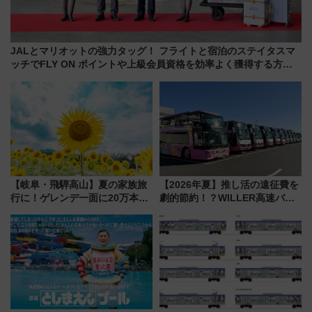
JALとマリオットの強力タッグ！ フライトと宿泊のステイタスマ
ッチでFLY ON ポイントや上級会員資格を効率よく獲得する方法
を解説
【岐阜・飛騨高山】夏の家族旅
【2026年夏】推し活の遠征費を
行に！ゲレンデ一面に20万本の
劇的節約！？WILLER高速バス
ひまわりが咲き誇る「アルコピ
「1km5円セール」やワンコイン
アひまわり園」開園
温泉の最強ルート 予約期間・
対象路線まとめ