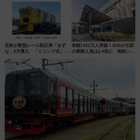
ァミリーから大人まで幅広い世
会」は8月11日開催！
代が一日中楽しる夏のリゾート
を楽しんで
近鉄が新型レール削正車「きず
来館1422万人突破！ゆめが丘駅
な」9月導入 「ミリング式」採
の乗降人員は2.4倍に 相鉄いず
用でメンテナンス作業を効率
み野線「ゆめが丘ソラトス」2周
化！安全性や乗り心地の向上に
年祭にそうにゃん＆DB.スター
貢献するだけでなく、全線区で
マンが登場
活躍するための仕組みも