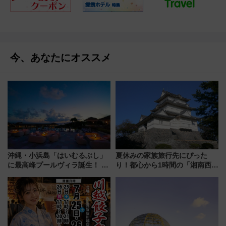
今、あなたにオススメ
沖縄・小浜島「はいむるぶし」
夏休みの家族旅行先にぴった
に最高峰プールヴィラ誕生！ 石
り！都心から1時間の「湘南西エ
垣島から船で向かう究極のご褒
リア」満喫ガイド 鎌倉・江の
美旅「何もしない贅沢」を体験
島とは異なる魅力を持つ今夏の
してみない？
注目スポット