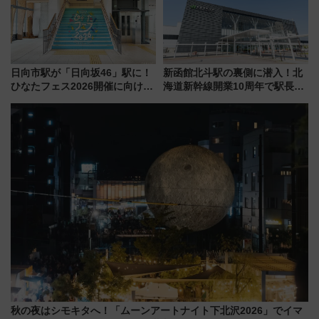
日向市駅が「日向坂46」駅に！
新函館北斗駅の裏側に潜入！北
ひなたフェス2026開催に向けJR
海道新幹線開業10周年で駅長
九州が記念きっぷや臨時列車で
室・地下通路など公開イベン
全力応援 夜行列車「ドリーム
ト 参加方法や体験内容を紹介
おひさま号」も走る
秋の夜はシモキタへ！「ムーンアートナイト下北沢2026」でイマ