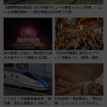
【嵯峨野観光鉄道】2027年春デビューの新型トロッコ列車、いよ
いよ試運転開始へ！現行車両は2026年で引退
秋の夜長に大迫力！第6回川口花
【2026年最新】前日からアツ
火大会チケット情報＆川口駅か
い！高崎まつり（群馬）無料観
らのアクセスガイド
覧エリアから初開催100人みこ
しまで
どうなる？北陸新幹線延伸 「桂
行列必至!? 博多駅近く「明治公
川案」決定も課題あり SNS上の
園」にパンストックプロデュー