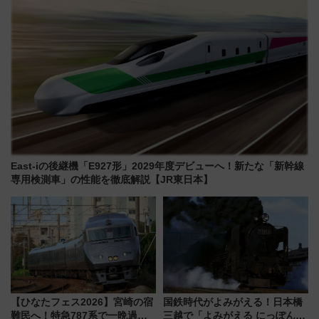
East-iの後継機「E927形」2029年度デビューへ！新たな「新幹線
専用検測車」の性能を徹底解説【JR東日本】
【ひなたフェス2026】宮崎の宿
国鉄時代がよみがえる！日本橋
難民へ！特急787系で一晩過ご
三越で「よみがえる にっぽんの