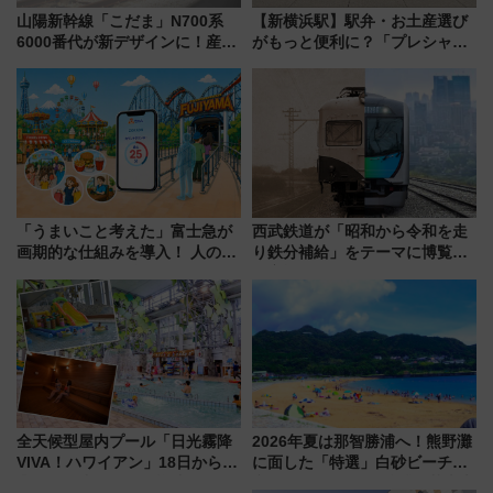
山陽新幹線「こだま」N700系
【新横浜駅】駅弁・お土産選び
6000番代が新デザインに！産学
がもっと便利に？「プレシャス
連携で描く瀬戸内の波模様 運
デリ＆ギフト新横浜」がオープ
用は今冬から
ン 場所や営業時間・限定弁当
を紹介
「うまいこと考えた」富士急が
西武鉄道が「昭和から令和を走
画期的な仕組みを導入！ 人のか
り鉄分補給」をテーマに博覧会
わりにスマホが並ぶ「分身く
を実施！くすのきホールで8月
ん」始動
14日から 新車両「トキイロ」体
験ブースも アクセスや申込方法
を解説
全天候型屋内プール「日光霧降
2026年夏は那智勝浦へ！熊野灘
VIVA！ハワイアン」18日から営
に面した「特選」白砂ビーチは
業開始 小さなお子様連れのフ
必見 「第17回那智勝浦町花火大