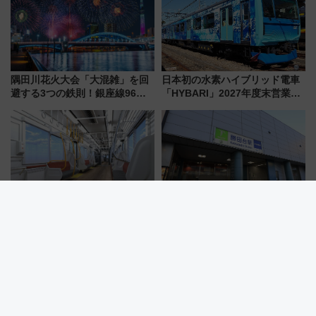
隅田川花火大会「大混雑」を回
日本初の水素ハイブリッド電車
避する3つの鉄則！銀座線96本
「HYBARI」2027年度末営業運
増発･浅草線臨時ダイヤ･スカイ
転へ 鉄道・発電・まちづくり
ツリー駅の規制まとめ 7/25開催
で水素利活用が加速
（2026年）
北陸鉄道「1M系」2027年度導
【2026年版】東葉高速線も追加
入へ 「空に始まり、海へ続く」
でさらに便利に！人気きっぷ
白山比咩神社をモチーフにした
「サンキューちばフリーパス」
神秘的なデザイン
今年も発売 秋・早春に千葉県を
巡るなら使い勝手・コスパ抜群