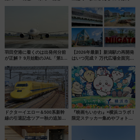
せる夜間滞在型イベント「スワ
鉄道展」7/22-8/3開催、広田尚
ローおひさま」が救世主に？
敬の名作写真も、駅弁フェスも
同時開催！
羽田空港に着くのは出発何分前
【2026年最新】新潟駅の再開発
が正解？ 9月始動のJAL「第1タ
はいつ完成？ 万代広場全面完成
ーミナル北側サテライト」は徒
から「にいがた2キロ」・古町再
歩1キロ超え！ 知っておきたい
開発、バスタ新潟構想まで徹底
変更点まとめ
解説！
ドクターイエロー＆500系新幹
『映画ちいかわ』×横浜コラボ！
線の引退記念ツアー秋の追加企
限定ステッカー集めやフォトス
画が決定！乗車体験やグッズ・
ポット、特別花火でみなとみら
ホテル情報まとめ
いを満喫しよう（花火鑑賞会応
募は7/12まで！）