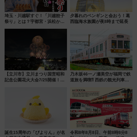
埼玉・川越駅すぐ！「川越餃子
夕暮れのペンギンと会おう！葛
祭り」とは？宇都宮・浜松から
西臨海水族園が夜8時まで延長
ご当地和牛まで全国の人気餃子
を食べ比べ【7月25日・26日開
催】
【立川市】立川まつり国営昭和
乃木坂46一ノ瀬美空が福岡で鉄
記念公園花火大会7/25開催！
道旅を満喫⁈ 西鉄の観光列車
5000発の花火が夜を彩る 今年は
「THE RAIL KITCHEN
混雑に要注意、その理由は
CHIKUGO」で巡る福岡･太宰
府･柳川の旅！YouTubeが公開
に
誕生15周年の「ぴよりん」が名
令和8年8月8日、午前8時8分8