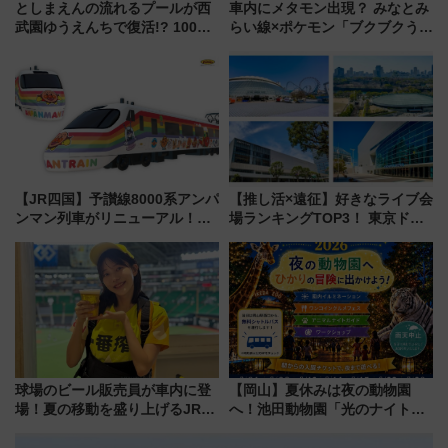
としまえんの流れるプールが西
車内にメタモン出現？ みなとみ
武園ゆうえんちで復活!? 100周
らい線×ポケモン「ブクブクうみ
年記念企画＆「春日のうん○スラ
ぞこの街」ラッピング電車が運
イダー」に注目 2026年夏は所
行開始に！ この夏は直通列車で
沢へ遊びに行こう
横浜へ！
【JR四国】予讃線8000系アンパ
【推し活×遠征】好きなライブ会
ンマン列車がリニューアル！内
場ランキングTOP3！ 東京ドー
外装デザイン公開 デビューは
ムや大阪城ホールが選ばれる理
今年12月
由と交通アクセス術、ライブ会
場に何を求める？
球場のビール販売員が車内に登
【岡山】夏休みは夜の動物園
場！夏の移動を盛り上げるJR九
へ！池田動物園「光のナイトズ
州「ビール新幹線」7月31日・8
ー2026」で光と動物が彩る特別
月7日限定 ソフトバンクホーク
な夜