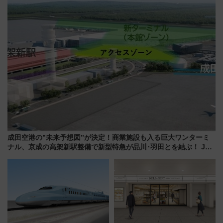
スとコラボ
成田空港の”未来予想図”が決定！商業施設も入る巨大ワンターミ
ナル、京成の高架新駅整備で新型特急が品川･羽田とを結ぶ！ JR
空港駅は2面3線化！