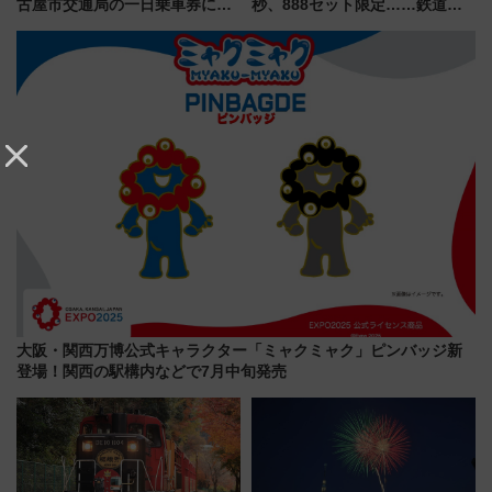
古屋市交通局の一日乗車券に！
秒、888セット限定……鉄道各
東山線では貸切電車も登場【限
社の「8・8・8」な記念きっぷ
定1万5000枚】
たち
大阪・関西万博公式キャラクター「ミャクミャク」ピンバッジ新
登場！関西の駅構内などで7月中旬発売