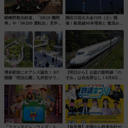
嵯峨野観光鉄道、「DE10 機関
隅田川花火大会7/25（土）開
車」や「SK200 運転台」見学ツ
催！銀座線96本増発と 激混みの
アーを開催！ ラストランイベン
「浅草駅」を回避する最寄り駅･
トの一環で激レア体験できちゃ
アクセス攻略法、2万発の花火が
うかも 参加方法やスケジュール
都心の夜に！
をご紹介
博多駅前にオアシス誕生！ 8/7
【明日から】お盆の新幹線「の
開園「明治公園」九州初サウナ
ぞみ」は自由席なし！8月8日午
TOTOPAや日本一のピザなど絶
前はほぼ満席…でも数時間ズラ
品グルメ登場で駅前の過ごし方
せば空きが見つかることも 混
はどう変わる？
雑避ける「空席」探しのコツ
「ファンタイム・ウィズ・ト
【奈良県】全国から鉄道会社が