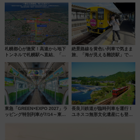
声は
スの新業態『Land Bageri』8/7
オープン 秋からはビストロ営業
も！
札幌都心が激変！高速から地下
絶景路線を黄色い列車で気まま
トンネルで札幌駅へ直結、「創
旅、「海が見える難読駅」で幸
成川通都心アクセス道路」が7月
せの黄色いハンカチに願いを
から本格着工、延長4.8km整備
「新・鉄道ひとり旅」279回目
事業の全貌
の舞台は「島原鉄道」
東急「GREEN×EXPO 2027」ラ
長良川鉄道が臨時列車を運行！
ッピング特別列車が7/14～東
ユネスコ無形文化遺産にも登録
横・田園都市・目黒線でデビュ
された「郡上おどり」楽しむ人
ー！ 注目の編成やデザインまと
に 乗車には予約が必要
め