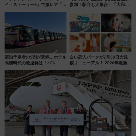
イ・ストーリー5」で激レア『ロ
参加！駅弁も大集合！「大和鉄
ルカナ』カードをゲット！最新
道まつり2026」が8月8日・9日
デコレーションも徹底解説
に開催決定
宿泊予定者の9割が悲鳴…ホテル
白い恋人パークが7月30日大規
高騰時代の最適解は「バス
模リニューアル！ 2026年最新の
泊」!? WILLER最新調査で判明
新エリア・工場見学の見どころ
した、推し活遠征や観光時のリ
と料金・アクセスを徹底解説
アルな懐事情
（札幌市）