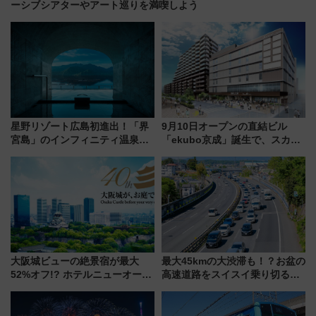
ーシブシアターやアート巡りを満喫しよう
星野リゾート広島初進出！「界
9月10日オープンの直結ビル
宮島」のインフィニティ温泉と
「ekubo京成」誕生で、スカイ
古式サウナ「石風呂」を大解剖
ライナーも停まる巨大ハブ駅・
宿泊料金・アクセスは？（2026
新鎌ヶ谷はどう変わる？ 全テナ
年7月23日開業）
ント情報も公開！
大阪城ビューの絶景宿が最大
最大45kmの大渋滞も！？お盆の
52%オフ!? ホテルニューオータ
高速道路をスイスイ乗り切る快
ニ大阪の40周年「夏のタイムセ
適ドライブ術
ール」で秋の関西旅を豪華にす
る方法（8月20日まで！）