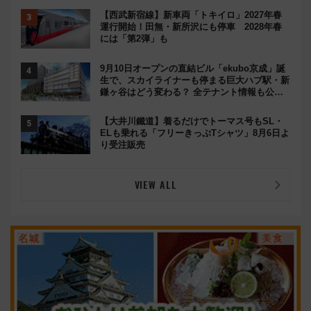
【西武新宿線】新車両「トキイロ」2027年春
運行開始！田無・新所沢にも停車 2028年春
には「第2弾」も
9月10日オープンの直結ビル「ekubo京成」誕
生で、スカイライナーも停まる巨大ハブ駅・新
鎌ヶ谷はどう変わる？ 全テナント情報も公
開！
【大井川鐵道】着るだけでトーマス号もSL・
ELも乗れる「フリーきっぷTシャツ」8月6日よ
り受注販売
VIEW ALL