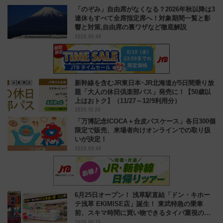
「のぞみ」自由席がなくなる？2026年秋以降は3
連休もすべて全席指定席へ！対象期間一覧と影
響と対策,自由席の裏ワザなど徹底解説
2026.06.04
新幹線を含むJR東日本･JR北海道が5日間乗り放
題「大人の休日倶楽部パス」発売に！【50歳以
上はおトク】（11/27～12/9利用分）
2025.10.28
「万博記念ICOCA＋合皮パスケース」各日300個
限定で販売、来場者向けオンラインでの取り扱
いが決定！
2025.09.04
6月25日オープン！ 浅草駅直結「ドン・キホー
テ浅草 EKIMISE店」誕生！ 東武特急の乗車
前、スキマ時間に買い物できるタイパ重視の新
2026.06.19
拠点