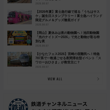
2026.08.07
【2026年夏】富士急行線で巡る「うちはサス
ケ」誕生日スタンプラリー！富士急ハイランド
限定グルメ＆グッズ徹底ガイド
2026.08.07
【岡山】夏休みは夜の動物園へ！池田動物園
「光のナイトズー2026」で光と動物が彩る特
別な夜
2026.08.07
【ひなたフェス2026】宮崎の宿難民へ！特急
787系で一晩過ごせる夜間滞在型イベント「ス
ワローおひさま」が救世主に？
2026.08.07
VIEW ALL