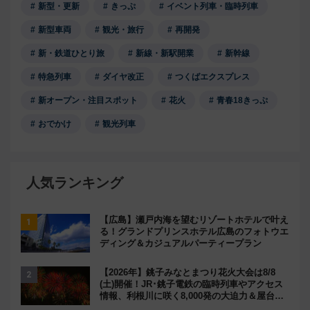
新型・更新
きっぷ
イベント列車・臨時列車
新型車両
観光・旅行
再開発
新・鉄道ひとり旅
新線・新駅開業
新幹線
特急列車
ダイヤ改正
つくばエクスプレス
新オープン・注目スポット
花火
青春18きっぷ
おでかけ
観光列車
人気ランキング
【広島】瀬戸内海を望むリゾートホテルで叶え
る！グランドプリンスホテル広島のフォトウエ
ディング＆カジュアルパーティープラン
【2026年】銚子みなとまつり花火大会は8/8
(土)開催！JR･銚子電鉄の臨時列車やアクセス
情報、利根川に咲く8,000発の大迫力＆屋台を
満喫