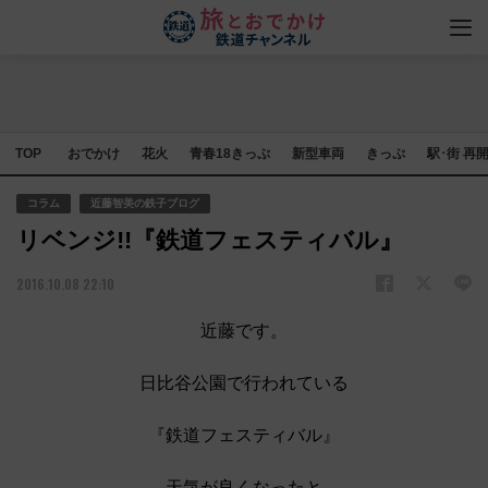
TOP
おでかけ
花火
青春18きっぷ
新型車両
きっぷ
駅･街 再
コラム
近藤智美の鉄子ブログ
リベンジ!!『鉄道フェスティバル』
2016.10.08 22:10
近藤です。
日比谷公園で行われている
『鉄道フェスティバル』
天気が良くなったと