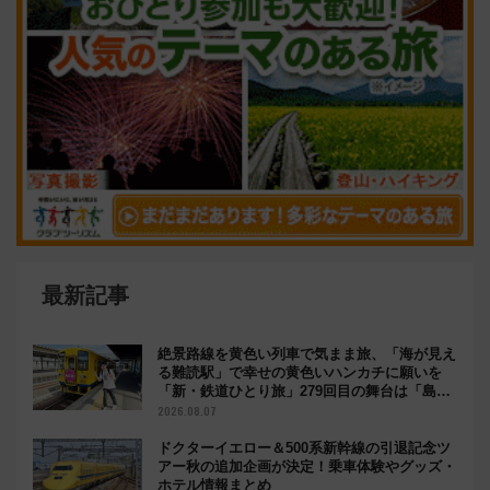
最新記事
絶景路線を黄色い列車で気まま旅、「海が見え
る難読駅」で幸せの黄色いハンカチに願いを
「新・鉄道ひとり旅」279回目の舞台は「島原
鉄道」
2026.08.07
ドクターイエロー＆500系新幹線の引退記念ツ
アー秋の追加企画が決定！乗車体験やグッズ・
ホテル情報まとめ