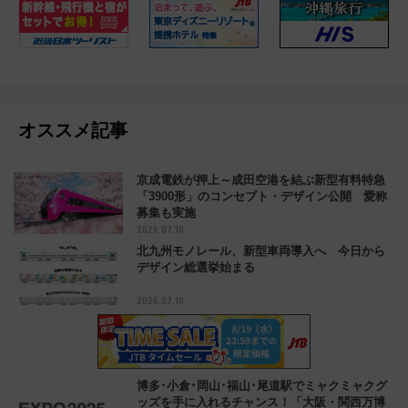
オススメ記事
京成電鉄が押上～成田空港を結ぶ新型有料特急
「3900形」のコンセプト・デザイン公開 愛称
募集も実施
2026.07.10
北九州モノレール、新型車両導入へ 今日から
デザイン総選挙始まる
2026.07.10
博多･小倉･岡山･福山･尾道駅でミャクミャクグ
ッズを手に入れるチャンス！「大阪・関西万博