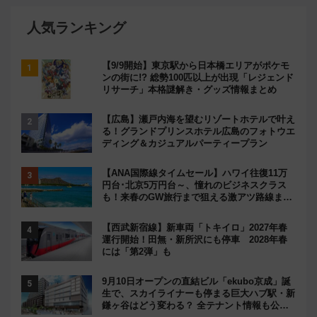
人気ランキング
【9/9開始】東京駅から日本橋エリアがポケモ
ンの街に!? 総勢100匹以上が出現「レジェンド
リサーチ」本格謎解き・グッズ情報まとめ
【広島】瀬戸内海を望むリゾートホテルで叶え
る！グランドプリンスホテル広島のフォトウエ
ディング＆カジュアルパーティープラン
【ANA国際線タイムセール】ハワイ往復11万
円台･北京5万円台～、憧れのビジネスクラス
も！来春のGW旅行まで狙える激アツ路線まと
め（8/10まで）
【西武新宿線】新車両「トキイロ」2027年春
運行開始！田無・新所沢にも停車 2028年春
には「第2弾」も
9月10日オープンの直結ビル「ekubo京成」誕
生で、スカイライナーも停まる巨大ハブ駅・新
鎌ヶ谷はどう変わる？ 全テナント情報も公