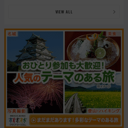
開！
VIEW ALL