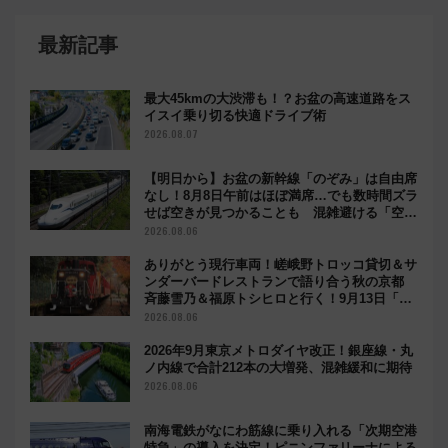
最新記事
最大45kmの大渋滞も！？お盆の高速道路をス
イスイ乗り切る快適ドライブ術
2026.08.07
【明日から】お盆の新幹線「のぞみ」は自由席
なし！8月8日午前はほぼ満席…でも数時間ズラ
せば空きが見つかることも 混雑避ける「空
席」探しのコツ
2026.08.06
ありがとう現行車両！嵯峨野トロッコ貸切＆サ
ンダーバードレストランで語り合う秋の京都
斉藤雪乃＆福原トシヒロと行く！9月13日「京
都の鉄道満喫ツアー」開催
2026.08.06
2026年9月東京メトロダイヤ改正！銀座線・丸
ノ内線で合計212本の大増発、混雑緩和に期待
2026.08.06
南海電鉄がなにわ筋線に乗り入れる「次期空港
特急」の導入を決定！ピニンファリーナによる