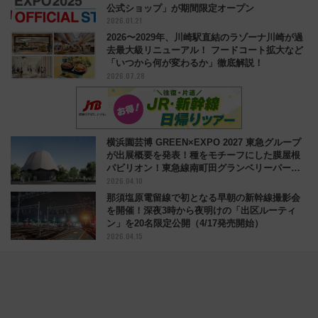
公式ショップ」が期間限定オープン
2026.01.21
2026〜2029年、川崎駅直結のラゾーナ川崎が過
去最大級リニューアル！ フードコート拡大など
「いつから何が変わるか」徹底解説！
2026.07.28
横浜園芸博 GREEN×EXPO 2027 東急グループ
が出展概要を発表！種をモチーフにした膜屋根
パビリオン！東急線南町田グランベリーパーク
2026.04.10
近く
那須塩原電留線で初となる早朝の新幹線撮影会
を開催！深夜3時から夜明けの「出区ルーティ
ン」を20名限定公開（4/17発売開始）
2026.04.15