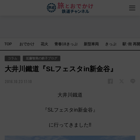
TOP
おでかけ
花火
青春18きっぷ
新型車両
きっぷ
駅･街 再
コラム
近藤智美の鉄子ブログ
大井川鐵道『SLフェスタin新金谷』
2016.10.23 17:10
大井川鐵道
『SLフェスタin新金谷』
に行ってきました!!