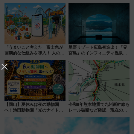
TOTOPAや日本一のピザなど絶
プ！JR東海・近鉄で快適にアク
品グルメ登場で駅前の過ごし方
セス
はどう変わる？
「うまいこと考えた」富士急が
星野リゾート広島初進出！「界
画期的な仕組みを導入！ 人のか
宮島」のインフィニティ温泉と
わりにスマホが並ぶ「分身く
古式サウナ「石風呂」を大解剖
ん」始動
宿泊料金・アクセスは？（2026
年7月23日開業）
【岡山】夏休みは夜の動物園
令和8年熊本地震で九州新幹線も
へ！池田動物園「光のナイトズ
レール破断など確認 現在の運
ー2026」で光と動物が彩る特別
転見合わせ状況と交通網への影
な夜
響