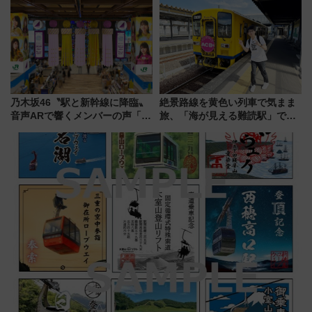
地のふらっと立ち食いそば』
7/27夜10時～放送
乃木坂46〝駅と新幹線に降臨〟
絶景路線を黄色い列車で気まま
音声ARで響くメンバーの声「真
旅、「海が見える難読駅」で幸
夏の全国ツアー2026」
せの黄色いハンカチに願いを
「新・鉄道ひとり旅」279回目
の舞台は「島原鉄道」