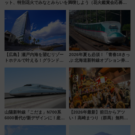
ット、特別花火でみなとみらいを満喫しよう（花火鑑賞会応募は
7/12まで！）
【広島】瀬戸内海を望むリゾー
2026年夏も必須！「青春18きっ
トホテルで叶える！グランドプ
ぷ 北海道新幹線オプション券」
リンスホテル広島のフォトウエ
自動改札対応ルールと途中下車
ディング＆カジュアルパーティ
の罠
ープラン
山陽新幹線「こだま」N700系
【2026年最新】前日からアツ
6000番代が新デザインに！産学
い！高崎まつり（群馬）無料観
連携で描く瀬戸内の波模様 運
覧エリアから初開催100人みこ
用は今冬から
しまで