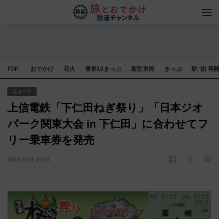
TOP
おでかけ
花火
青春18きっぷ
新型車両
きっぷ
駅･街 再
ニュース
上信電鉄「下仁田ねぎ祭り」「日本ジオ
パーク関東大会 in 下仁田」に合わせてフ
リー乗車券を発売
2016.11.09 23:11