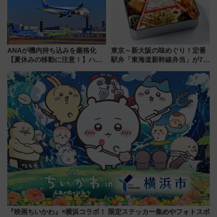
ANAが機内持ち込みを厳格化
東京～新大阪の味めぐり！定番
【夏休みの移動に注意！】ハン
駅弁「東海道新幹線弁当」が7月
ドバッグやPCケースも対象の
21日にリニューアル発売
「身の回り品」新サイズ制限
(40×30×20cm)おさらい
『映画ちいかわ』×横浜コラボ！ 限定ステッカー集めやフォトスポ