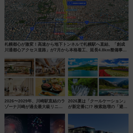
札幌都心が激変！高速から地下トンネルで札幌駅へ直結、「創成
川通都心アクセス道路」が7月から本格着工、延長4.8km整備事業
の全貌
2026〜2029年、川崎駅直結のラ
2026夏は「クールケーション」
ゾーナ川崎が過去最大級リニュ
が新定番に!? 検索急増の「避暑
ーアル！ フードコート拡大など
地ランキングTOP5」。涼しさ
「いつから何が変わるか」徹底
と移動を楽しむ、電車で行くお
解説！
すすめ観光情報も