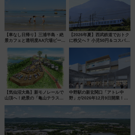
【車なし日帰り】三浦半島・絶
【2026年夏】西武鉄道でおトク
景カフェと透明度AA穴場ビーチ
に秩父へ？ 小児50円＆コスパ最
を巡る！ おトクな電車きっぷ活
強きっぷで「安・近・短」な家
用してストレスフリー旅へ行こ
族旅行！ 深夜の正丸トンネル探
う！
検や特急ラビューも
【気仙沼大島】新モノレールで
中野駅の新玄関口「アトレ中
山頂へ！絶景の「亀山テラス
野」が2026年12月9日開業！新
360°」が7月19日オープン、休
改札直結で屋上BBQも楽しめる
暇村のお得な日帰りプランも登
注目スポット
場