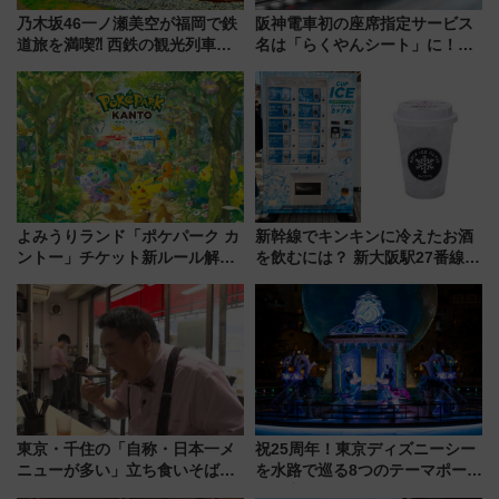
乃木坂46一ノ瀬美空が福岡で鉄
阪神電車初の座席指定サービス
道旅を満喫⁈ 西鉄の観光列車
名は「らくやんシート」に！新
「THE RAIL KITCHEN
型3000系で大阪梅田～山陽姫路
CHIKUGO」で巡る福岡･太宰
を快適移動
府･柳川の旅！YouTubeが公開
に
よみうりランド「ポケパーク カ
新幹線でキンキンに冷えたお酒
ントー」チケット新ルール解
を飲むには？ 新大阪駅27番線ホ
説！購入制限の緩和と入場時の
ームに登場した完全キャッシュ
本人確認が11月スタート
レス「カップ氷」専用自販機が
話題！
東京・千住の「自称・日本一メ
祝25周年！東京ディズニーシー
ニューが多い」立ち食いそば屋
を水路で巡る8つのテーマポート
とは？ ＢＳ日テレ『ドランク塚
と限定デコレーションを解説