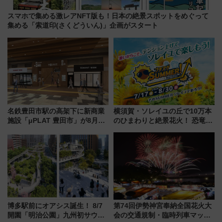
スマホで集める激レアNFT版も！日本の絶景スポットをめぐって
集める「索道印(さくどういん)」企画がスタート
名鉄豊田市駅の高架下に新商業
横須賀・ソレイユの丘で10万本
施設「μPLAT 豊田市」が8月26
のひまわりと絶景花火！ 恐竜や
日開業！全8店舗が出店し街の新
ドッグプールなど三浦半島の日
たな玄関口へ
帰りお出かけ最新情報（2026年
7月17日～開催）
博多駅前にオアシス誕生！ 8/7
第74回伊勢神宮奉納全国花火大
開園「明治公園」九州初サウナ
会の交通規制・臨時列車マッ