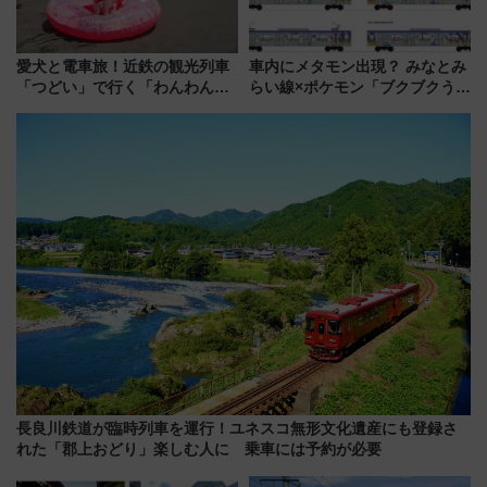
愛犬と電車旅！近鉄の観光列車
車内にメタモン出現？ みなとみ
「つどい」で行く「わんわん列
らい線×ポケモン「ブクブクうみ
車」第5弾！海辺のBBQも楽し
ぞこの街」ラッピング電車が運
める日帰りツアー
行開始に！ この夏は直通列車で
横浜へ！
長良川鉄道が臨時列車を運行！ユネスコ無形文化遺産にも登録さ
れた「郡上おどり」楽しむ人に 乗車には予約が必要