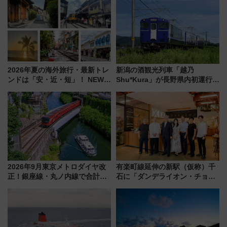
2026年夏の海外旅行・最新トレ
新潟の酒観光列車「越乃
ンドは「安・近・短」！ NEWT
Shu*Kura」が長野県内初運行！
調査から読み解く、最新の人気
地酒と食を味わう信州プレDC特
渡航先TOP5とは？ 円安時代の
別企画
旅行術
2026年9月東京メトロダイヤ改
有楽町線延伸の新駅（仮称）千
正！銀座線・丸ノ内線で合計
石に「ダンデライオン・チョコ
212本の大増発、混雑緩和に期
レート」が出店！ 東京メトロが
待
1億円出資で挑む新時代のまちづ
くりとは？