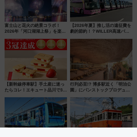
富士山と花火の絶景コラボ！
【2026年夏】推し活の遠征費を
2026年「河口湖湖上祭」を楽し
劇的節約！？WILLER高速バス
む完全ガイド＆鉄道アクセスの
「1km5円セール」やワンコイン
ススメ
温泉の最強ルート 予約期間・
対象路線まとめ
【新幹線停車駅】手土産に迷っ
行列必至!? 博多駅近く「明治公
たらコレ！エキュート品川で3年
園」にパンストックプロデュー
連続売上1位を獲得した定番手土
スの新業態『Land Bageri』8/7
産スイーツとは？
オープン 秋からはビストロ営業
も！