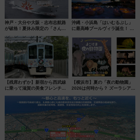
神戸・大分や大阪・志布志航路
沖縄・小浜島「はいむるぶし」
が破格！夏休み限定の「さんふ
に最高峰プールヴィラ誕生！ 石
らわあスペシャルセール」スタ
垣島から船で向かう究極のご褒
ート 夕朝食ビュッフェ付きで
美旅「何もしない贅沢」を体験
快適な船旅はいかが？
してみない？
【残席わずか】新宿から西武線
【横浜市】夏の「夜の動物園」
に乗って滋賀の美食フレンチを
2026は何時から？ ズーラシア・
堪能？ 大人気レストラン列車
野毛山・金沢の電車アクセスや
「52席の至福」で味わう近江牛
見どころ、限定イベントを徹底
や伝統文化の特別コラボ
解説！