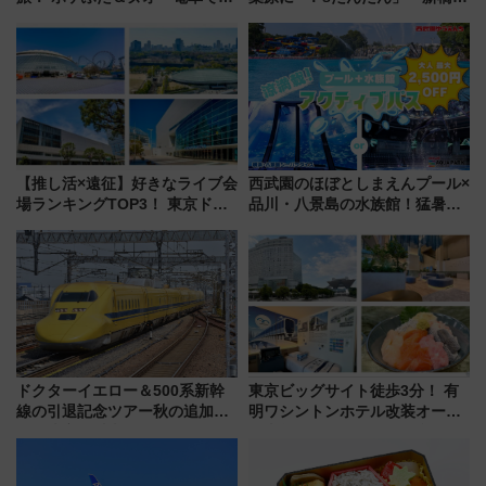
しむ鉄道スタンプラリーで土佐
551蓬莱のDNAを継ぐ「東京豚
路の絶景と絶品グルメを満喫！
饅」、オムライス専門店「肉と
（7月18日スタート）
たまご」新グルメ続々登場！
【2026年8月】
【推し活×遠征】好きなライブ会
西武園のほぼとしまえんプール×
場ランキングTOP3！ 東京ドー
品川・八景島の水族館！猛暑を
ムや大阪城ホールが選ばれる理
乗り切る「アクティブパス」で
由と交通アクセス術、ライブ会
夏休みをお得に楽しむ！
場に何を求める？
ドクターイエロー＆500系新幹
東京ビッグサイト徒歩3分！ 有
線の引退記念ツアー秋の追加企
明ワシントンホテル改装オープ
画が決定！乗車体験やグッズ・
ン直前「ゆりかもめ運転台付き
ホテル情報まとめ
客室」や海鮮丼が人気の朝食ビ
ュッフェを現地レポ