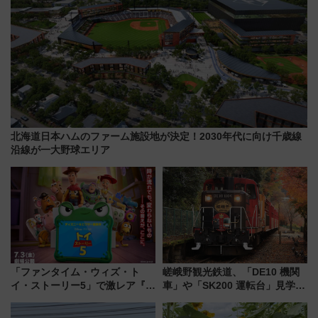
北海道日本ハムのファーム施設地が決定！2030年代に向け千歳線
沿線が一大野球エリア
「ファンタイム・ウィズ・ト
嵯峨野観光鉄道、「DE10 機関
イ・ストーリー5」で激レア『ロ
車」や「SK200 運転台」見学ツ
ルカナ』カードをゲット！最新
アーを開催！ ラストランイベン
デコレーションも徹底解説
トの一環で激レア体験できちゃ