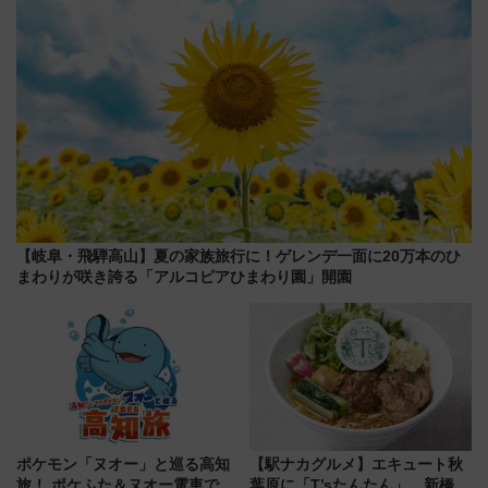
【岐阜・飛騨高山】夏の家族旅行に！ゲレンデ一面に20万本のひ
まわりが咲き誇る「アルコピアひまわり園」開園
ポケモン「ヌオー」と巡る高知
【駅ナカグルメ】エキュート秋
旅！ ポケふた＆ヌオー電車で楽
葉原に「T’sたんたん」 新橋に