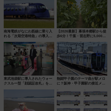
うかも 参加方法やスケジュール
をご紹介
南海電鉄がなにわ筋線に乗り入
【2026最新】幕張本郷駅から徒
れる「次期空港特急」の導入を
歩6分！千葉・習志野に5,000本
決定！ピニンファリーナによる
の「ひまわり畑」が誕生、8月
日本初の鉄道デザイン
14日までの期間限定公開
東武池袋駅に導入されたウォー
熱闘甲子園のテーマ曲が駅メロ
クスルー型「顔認証改札」を見
に？阪神・甲子園駅の接近メロ
る 低コストで「顔パス」実装
ディがVaundy「かげろう」×向
谷実アレンジの特別仕様へ、8月
5日始発から