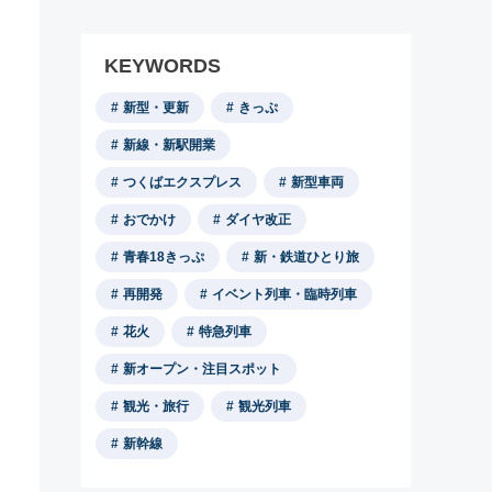
KEYWORDS
新型・更新
きっぷ
新線・新駅開業
つくばエクスプレス
新型車両
おでかけ
ダイヤ改正
青春18きっぷ
新・鉄道ひとり旅
再開発
イベント列車・臨時列車
花火
特急列車
新オープン・注目スポット
観光・旅行
観光列車
新幹線