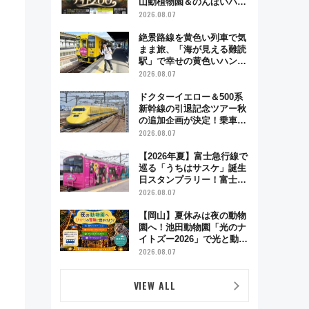
山動植物園＆のんほいパー
ク「ナイトZOO」開催情報
2026.08.07
絶景路線を黄色い列車で気
まま旅、「海が見える難読
駅」で幸せの黄色いハンカ
チに願いを 「新・鉄道ひ
2026.08.07
とり旅」279回目の舞台は
「島原鉄道」
ドクターイエロー＆500系
新幹線の引退記念ツアー秋
の追加企画が決定！乗車体
験やグッズ・ホテル情報ま
2026.08.07
とめ
【2026年夏】富士急行線で
巡る「うちはサスケ」誕生
日スタンプラリー！富士急
ハイランド限定グルメ＆グ
2026.08.07
ッズ徹底ガイド
【岡山】夏休みは夜の動物
園へ！池田動物園「光のナ
イトズー2026」で光と動物
が彩る特別な夜
2026.08.07
VIEW ALL