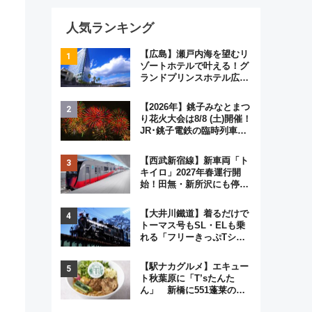
人気ランキング
【広島】瀬戸内海を望むリ
ゾートホテルで叶える！グ
ランドプリンスホテル広島
のフォトウエディング＆カ
ジュアルパーティープラン
【2026年】銚子みなとまつ
り花火大会は8/8 (土)開催！
JR･銚子電鉄の臨時列車や
アクセス情報、利根川に咲
く8,000発の大迫力＆屋台
【西武新宿線】新車両「ト
を満喫
キイロ」2027年春運行開
始！田無・新所沢にも停
車 2028年春には「第2
弾」も
【大井川鐵道】着るだけで
トーマス号もSL・ELも乗
れる「フリーきっぷTシャ
ツ」8月6日より受注販売
【駅ナカグルメ】エキュー
ト秋葉原に「T’sたんた
ん」 新橋に551蓬莱の
DNAを継ぐ「東京豚饅」、