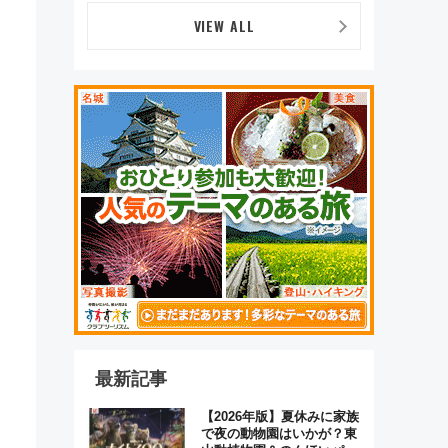
オムライス専門店「肉とた
まご」新グルメ続々登場！
VIEW ALL
【2026年8月】
最新記事
【2026年版】夏休みに家族
で夜の動物園はいかが？東