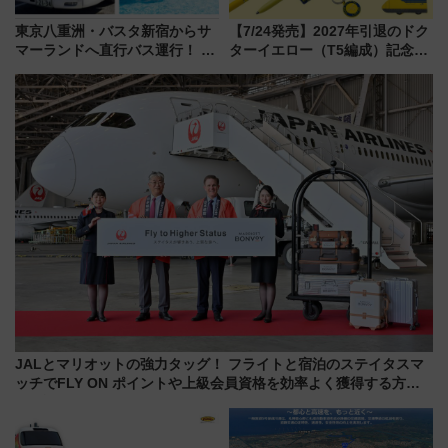
東京八重洲・バスタ新宿からサ
【7/24発売】2027年引退のドク
マーランドへ直行バス運行！ お
ターイエロー（T5編成）記念グ
トクな1Dayパスで夏のプールと
ッズ7種が登場！ 新幹線車内放
推し活を楽しもう！（2026年
送の目覚まし時計など通販・販
8/1～31）
売店舗まとめ
JALとマリオットの強力タッグ！ フライトと宿泊のステイタスマ
ッチでFLY ON ポイントや上級会員資格を効率よく獲得する方法
を解説