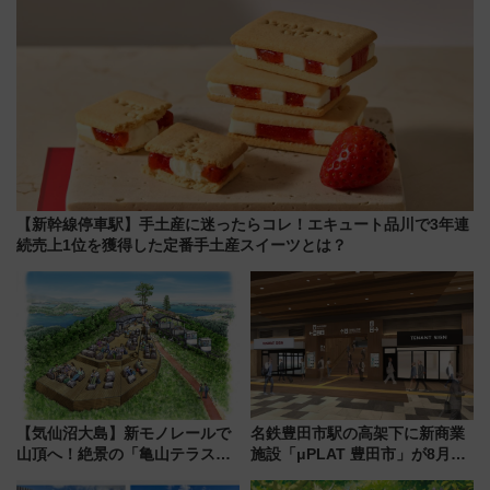
【新幹線停車駅】手土産に迷ったらコレ！エキュート品川で3年連
続売上1位を獲得した定番手土産スイーツとは？
【気仙沼大島】新モノレールで
名鉄豊田市駅の高架下に新商業
山頂へ！絶景の「亀山テラス
施設「μPLAT 豊田市」が8月26
360°」が7月19日オープン、休
日開業！全8店舗が出店し街の新