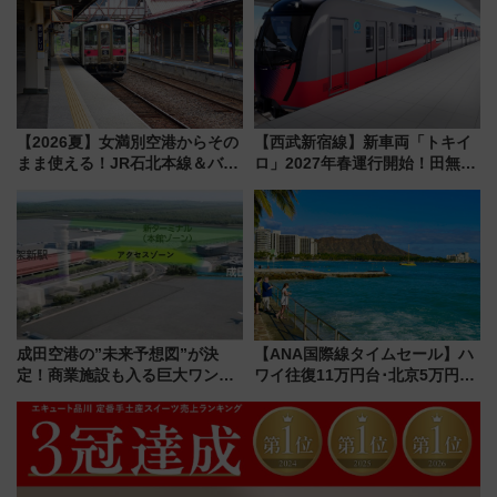
グ】
解説！
【2026夏】女満別空港からその
【西武新宿線】新車両「トキイ
まま使える！JR石北本線＆バス
ロ」2027年春運行開始！田無・
乗り放題「北見・網走周遊フリ
新所沢にも停車 2028年春には
ーパス」でおトクに道東観光
「第2弾」も
（8/3発売）
成田空港の”未来予想図”が決
【ANA国際線タイムセール】ハ
定！商業施設も入る巨大ワンタ
ワイ往復11万円台･北京5万円台
ーミナル、京成の高架新駅整備
～、憧れのビジネスクラスも！
で新型特急が品川･羽田とを結
来春のGW旅行まで狙える激ア
ぶ！ JR空港駅は2面3線化！
ツ路線まとめ（8/10まで）