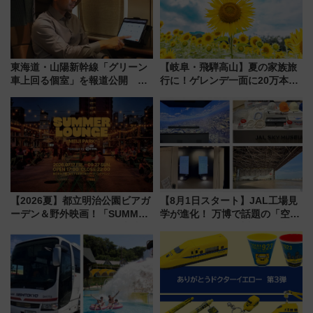
東海道・山陽新幹線「グリーン
【岐阜・飛騨高山】夏の家族旅
車上回る個室」を報道公開 プ
行に！ゲレンデ一面に20万本の
ライベート感備えた上質な空間
ひまわりが咲き誇る「アルコピ
アひまわり園」開園
【2026夏】都立明治公園ビアガ
【8月1日スタート】JAL工場見
ーデン＆野外映画！「SUMMER
学が進化！ 万博で話題の「空飛
LOUNGE」のアクセスと上映ス
ぶクルマ」体験が常設化!? 期間
ケジュール 夜風とビール、映画
限定の歴代制服仮想試着体験も
を満喫！
レポート