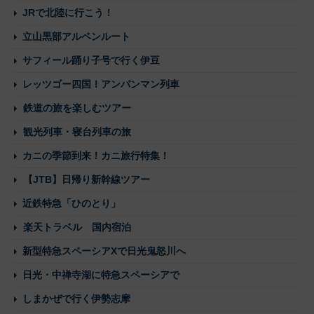
JRで北陸に行こう！
立山黒部アルペンルート
サフィール踊り子号で行く伊豆
レッツゴー四国！アンパンマン列車
鉄道の旅を楽しむツアー
観光列車・寝台列車の旅
カニの季節到来！カニ旅行特集！
【JTB】日帰り新幹線ツアー
近鉄特急「ひのとり」
楽天トラベル 国内宿泊
新型特急スペーシアXで日光鬼怒川へ
日光・中禅寺湖に特急スペーシアで
しまかぜで行く伊勢志摩