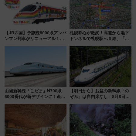
【JR四国】予讃線8000系アンパ
札幌都心が激変！高速から地下
ンマン列車がリニューアル！内
トンネルで札幌駅へ直結、「創
外装デザイン公開 デビューは
成川通都心アクセス道路」が7月
今年12月
から本格着工、延長4.8km整備
事業の全貌
山陽新幹線「こだま」N700系
【明日から】お盆の新幹線「の
6000番代が新デザインに！産学
ぞみ」は自由席なし！8月8日午
連携で描く瀬戸内の波模様 運
前はほぼ満席…でも数時間ズラ
用は今冬から
せば空きが見つかることも 混
雑避ける「空席」探しのコツ