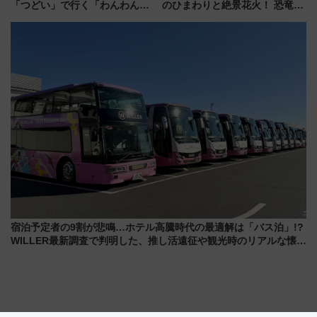
「つどい」で行く「わんわん列
のひまわりと絶景花火！ 恐竜や
車」第5弾！海辺のBBQも楽し
ドッグプールなど三浦半島の日
める日帰りツアー
帰りお出かけ最新情報（2026年
7月17日～開催）
宿泊予定者の9割が悲鳴…ホテル高騰時代の最適解は「バス泊」!?
WILLER最新調査で判明した、推し活遠征や観光時のリアルな懐事
情