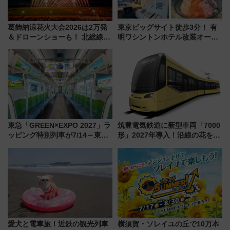
葛飾納涼花火大会2026は2万発
東京ビッグサイト徒歩3分！ 有
＆ドローンショーも！ 北総線を
明ワシントンホテル改装オープ
使った穴場アクセスや臨時列
ン直前「ゆりかもめ運転台付き
車、観覧スポット情報と周辺観
客室」や海鮮丼が人気の朝食ビ
光まとめ（7/28開催）
ュッフェを現地レポ
東急「GREEN×EXPO 2027」ラ
筑豊電気鉄道に新型車両「7000
ッピング特別列車が7/14～東
形」2027年導入！沿線の花をイ
横・田園都市・目黒線でデビュ
メージしたイエローを採用 車
ー！ 注目の編成やデザインまと
内は落ち着いたゆとりある空間
め
に
愛犬と電車旅！近鉄の観光列車
横須賀・ソレイユの丘で10万本