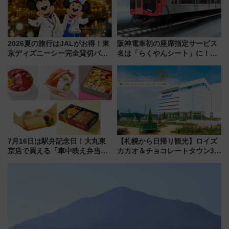
2026夏の旅行はJALがお得！東
阪神電車初の座席指定サービス
京ディズニーシー完全貸切パー
名は「らくやんシート」に！新
ティー招待券が当たるキャンペ
型3000系で大阪梅田～山陽姫路
ーン始まる 条件は「夏の国内
を快適移動
線に2回搭乗」
7月16日は駅弁記念日！大丸東
【札幌から日帰り観光】ロイズ
京店で買える「車中映え弁当」
カカオ＆チョコレートタウン3周
フェア【2026年夏】
年！ 9月は入場料半額やチョコ
詰め放題を開催、ロイズタウン
駅からのアクセスも