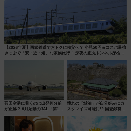
【2026年夏】西武鉄道でおトクに秩父へ？ 小児50円＆コスパ最強
きっぷで「安・近・短」な家族旅行！ 深夜の正丸トンネル探検や
特急ラビューも
羽田空港に着くのは出発何分前
憧れの「城泊」が自分好みにカ
が正解？ 9月始動のJAL「第1タ
スタマイズ可能に!? 国登録有形
ーミナル北側サテライト」は徒
文化財・丸亀城「延寿閣別館」
歩1キロ超え！ 知っておきたい
にオーダーメイド型の宿泊プラ
変更点まとめ
ンが誕生！