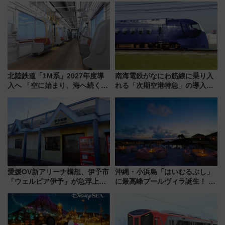
北陸鉄道「1M系」2027年度導
南海電鉄がなにわ筋線に乗り入
入へ 「空に始まり、海へ続く」
れる「次期空港特急」の導入を
白山比咩神社をモチーフにした
決定！ピニンファリーナによる
神秘的なデザイン
日本初の鉄道デザイン
愛媛OV新アリーナ構想、伊予市
沖縄・小浜島「はいむるぶし」
「ウェルピア伊予」が急浮上！
に最高峰プールヴィラ誕生！ 石
サイボウズ青野社長の参加表明
垣島から船で向かう究極のご褒
で探る鉄道アクセスの未来
美旅「何もしない贅沢」を体験
してみない？