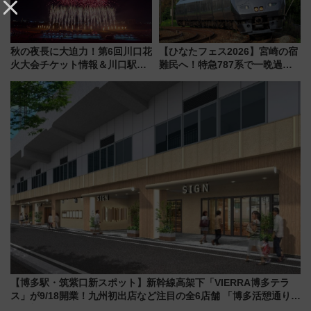
秋の夜長に大迫力！第6回川口花
【ひなたフェス2026】宮崎の宿
火大会チケット情報＆川口駅か
難民へ！特急787系で一晩過ご
らのアクセスガイド
せる夜間滞在型イベント「スワ
ローおひさま」が救世主に？
【博多駅・筑紫口新スポット】新幹線高架下「VIERRA博多テラ
ス」が9/18開業！九州初出店など注目の全6店舗 「博多活憩通り」
も一新