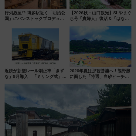
行列必至!? 博多駅近く「明治公
【2026秋・山口観光】SLやまぐ
園」にパンストックプロデュー
ち号「貴婦人」復活＆「はなあ
スの新業態『Land Bageri』8/7
かり」初走行区間も！山口DCの
オープン 秋からはビストロ営業
注目観光列車まとめ きっぷの取
も！
り方は？
近鉄が新型レール削正車「きず
2026年夏は那智勝浦へ！熊野灘
な」9月導入 「ミリング式」採
に面した「特選」白砂ビーチは
用でメンテナンス作業を効率
必見 「第17回那智勝浦町花火大
化！安全性や乗り心地の向上に
会」は8月11日開催！
貢献するだけでなく、全線区で
活躍するための仕組みも