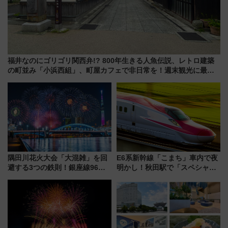
福井なのにゴリゴリ関西弁!? 800年生きる人魚伝説、レトロ建築
の町並み「小浜西組」、町屋カフェで非日常を！週末観光に最適
な小浜の歩き方
隅田川花火大会「大混雑」を回
E6系新幹線「こまち」車内で夜
避する3つの鉄則！銀座線96本
明かし！秋田駅で「スペシャル
増発･浅草線臨時ダイヤ･スカイ
ナイト」8月開催、料金や予約方
ツリー駅の規制まとめ 7/25開催
法は？
（2026年）