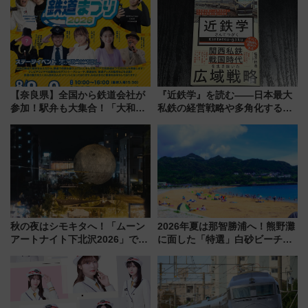
に 乗車には予約が必要
よりスタート
【奈良県】全国から鉄道会社が
『近鉄学』を読む――日本最大
参加！駅弁も大集合！「大和鉄
私鉄の経営戦略や多角化する事
道まつり2026」が8月8日・9日
業の根底にある考えを浮き彫り
に開催決定
にする一冊
秋の夜はシモキタへ！「ムーン
2026年夏は那智勝浦へ！熊野灘
アートナイト下北沢2026」でイ
に面した「特選」白砂ビーチは
マーシブシアターやアート巡り
必見 「第17回那智勝浦町花火大
を満喫しよう
会」は8月11日開催！