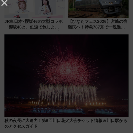
JR東日本×櫻坂46の大型コラボ
【ひなたフェス2026】宮崎の宿
「櫻坂46と、鉄道で旅しよ
難民へ！特急787系で一晩過ご
う。」が7月20日より始動！新
せる夜間滞在型イベント「スワ
潟・長野・庄内へ
ローおひさま」が救世主に？
秋の夜長に大迫力！第6回川口花火大会チケット情報＆川口駅から
のアクセスガイド