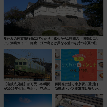
夏休みの家族旅行先にぴったり！都心から1時間の「湘南西エリ
ア」満喫ガイド 鎌倉・江の島とは異なる魅力を持つ今夏の注目
スポット
【名鉄広見線】新可児～御嵩間
再開発に沸く東京駅八重洲口！
が2029年4月に廃止へ 存続協
新幹線・バス乗車前に寄りたい
議終了で100年の歴史に幕
「ヤエチカ」2026年夏の「ひん
やり＆スタミナグルメ」6選【新
店舗も！】