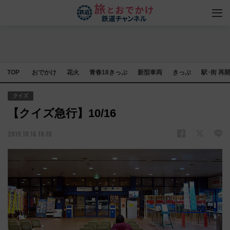
TOP
おでかけ
花火
青春18きっぷ
新型車両
きっぷ
駅･街 再
クイズ
【クイズ急行】10/16
2019.10.16 18:10