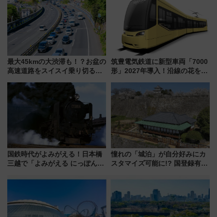
最大45kmの大渋滞も！？お盆の
筑豊電気鉄道に新型車両「7000
高速道路をスイスイ乗り切る快
形」2027年導入！沿線の花をイ
適ドライブ術
メージしたイエローを採用 車
内は落ち着いたゆとりある空間
に
国鉄時代がよみがえる！日本橋
憧れの「城泊」が自分好みにカ
三越で「よみがえる にっぽんの
スタマイズ可能に!? 国登録有形
鉄道展」7/22-8/3開催、広田尚
文化財・丸亀城「延寿閣別館」
敬の名作写真も、駅弁フェスも
にオーダーメイド型の宿泊プラ
同時開催！
ンが誕生！