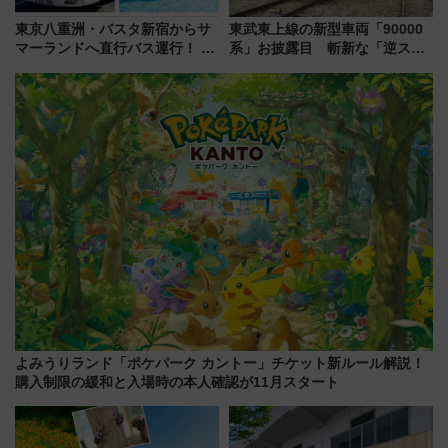
東京八重洲・バスタ新宿からサ
東武東上線の新型車両「90000
マーランドへ直行バス運行！ お
系」お披露目 斬新な「逆スラ
トクな1Dayパスで夏のプールと
ント式」の先頭形状と明るく開
推し活を楽しもう！（2026年
放的な車内空間に注目、デビュ
8/1～31）
ーは9月
よみうりランド「ポケパーク カントー」チケット新ルール解説！
購入制限の緩和と入場時の本人確認が11月スタート