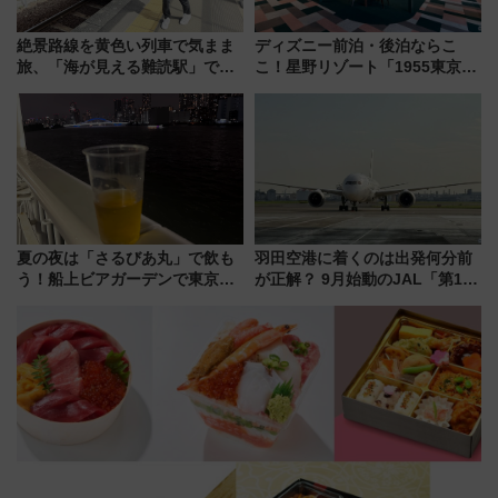
絶景路線を黄色い列車で気まま
ディズニー前泊・後泊ならこ
旅、「海が見える難読駅」で幸
こ！星野リゾート「1955東京ベ
せの黄色いハンカチに願いを
イ」が子連れや夕食難民を救う5
「新・鉄道ひとり旅」279回目
つの理由 無料バス＆24時間サー
の舞台は「島原鉄道」
ビスで混雑回避
夏の夜は「さるびあ丸」で飲も
羽田空港に着くのは出発何分前
う！船上ビアガーデンで東京湾
が正解？ 9月始動のJAL「第1タ
の夜景を眺めながら軽く一
ーミナル北側サテライト」は徒
杯……工場直送生ビールや島グ
歩1キロ超え！ 知っておきたい
ルメが美味い
変更点まとめ