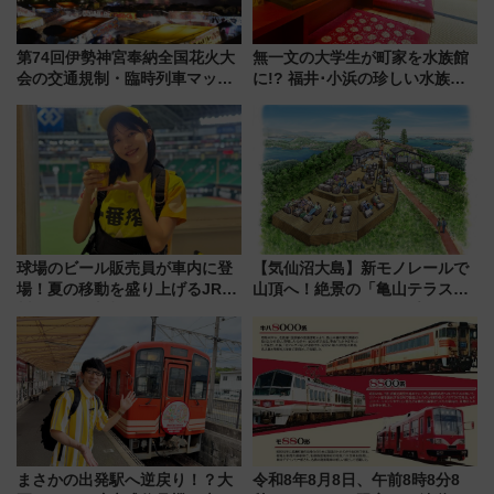
第74回伊勢神宮奉納全国花火大
無一文の大学生が町家を水族館
会の交通規制・臨時列車マッ
に!? 福井･小浜の珍しい水族
プ！JR東海・近鉄で快適にアク
館、世界に一つだけの塗り箸制
セス
作体験、鯖街道の御食国など 小
浜観光レポ 第2弾
球場のビール販売員が車内に登
【気仙沼大島】新モノレールで
場！夏の移動を盛り上げるJR九
山頂へ！絶景の「亀山テラス
州「ビール新幹線」7月31日・8
360°」が7月19日オープン、休
月7日限定 ソフトバンクホーク
暇村のお得な日帰りプランも登
スとコラボ
場
まさかの出発駅へ逆戻り！？大
令和8年8月8日、午前8時8分8