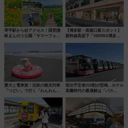
琴平駅から好アクセス！国営讃
【博多駅・筑紫口新スポット】
岐まんのう公園「サマーフェス
新幹線高架下「VIERRA博多テ
タ」コキアに、ひまわりに、カ
ラス」が9/18開業！九州初出店
ブトムシに楽しいがいっぱい
など注目の全6店舗 「博多活憩
通り」も一新
愛犬と電車旅！近鉄の観光列車
宿泊予定者の9割が悲鳴…ホテル
「つどい」で行く「わんわん列
高騰時代の最適解は「バス
車」第5弾！海辺のBBQも楽し
泊」!? WILLER最新調査で判明
める日帰りツアー
した、推し活遠征や観光時のリ
アルな懐事情