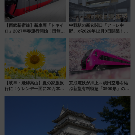
【西武新宿線】新車両「トキイ
中野駅の新玄関口「アトレ中
ロ」2027年春運行開始！田無・
野」が2026年12月9日開業！新
新所沢にも停車 2028年春には
改札直結で屋上BBQも楽しめる
「第2弾」も
注目スポット
【岐阜・飛騨高山】夏の家族旅
京成電鉄が押上～成田空港を結
行に！ゲレンデ一面に20万本の
ぶ新型有料特急「3900形」のコ
ひまわりが咲き誇る「アルコピ
ンセプト・デザイン公開 愛称
アひまわり園」開園
募集も実施