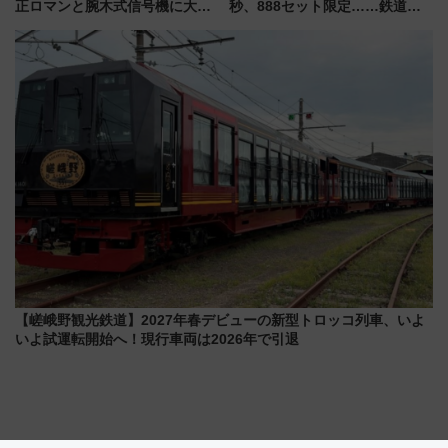
正ロマンと腕木式信号機に大興
秒、888セット限定……鉄道各
奮「新・鉄道ひとり旅」277回
社の「8・8・8」な記念きっぷ
目の舞台は岐阜県の「明知鉄
たち
道」
【嵯峨野観光鉄道】2027年春デビューの新型トロッコ列車、いよ
いよ試運転開始へ！現行車両は2026年で引退