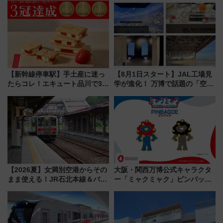
【新幹線停車駅】手土産に迷っ
【8月1日スタート】JAL工場見
たらコレ！エキュート品川で3年
学が進化！ 万博で話題の「空飛
連続売上1位を獲得した定番手土
ぶクルマ」体験が常設化!? 期間
産スイーツとは？
限定の歴代制服仮想試着体験も
レポート
【2026夏】女満別空港からその
大阪・関西万博公式キャラクタ
まま使える！JR石北本線＆バス
ー「ミャクミャク」ピンバッジ
乗り放題「北見・網走周遊フリ
新登場！関西の駅構内などで7月
ーパス」でおトクに道東観光
中旬発売
（8/3発売）