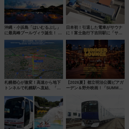
沖縄・小浜島「はいむるぶし」
日本初！引退した電車がサウナ
に最高峰プールヴィラ誕生！ 石
に！富士急行下吉田駅に「サ電
垣島から船で向かう究極のご褒
（SADEN）」2026年12月開
美旅「何もしない贅沢」を体験
業 行き交う電車の音や振動を
してみない？
感じながら「ととのう」新感覚
札幌都心が激変！高速から地下
【2026夏】都立明治公園ビアガ
トンネルで札幌駅へ直結、「創
ーデン＆野外映画！「SUMMER
成川通都心アクセス道路」が7月
LOUNGE」のアクセスと上映ス
から本格着工、延長4.8km整備
ケジュール 夜風とビール、映画
事業の全貌
を満喫！