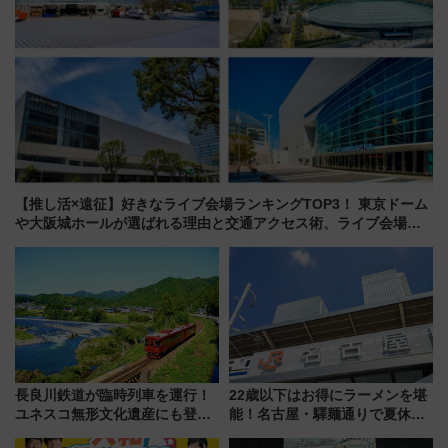
【推し活×遠征】好きなライブ会場ランキングTOP3！ 東京ドーム
や大阪城ホールが選ばれる理由と交通アクセス術、ライブ会場に
何を求める？
長良川鉄道が臨時列車を運行！
22歳以下はお得にラーメンを堪
ユネスコ無形文化遺産にも登録
能！名古屋・驛麺通りで夏休み
された「郡上おどり」楽しむ人
限定「U22応援割り」が7月21日