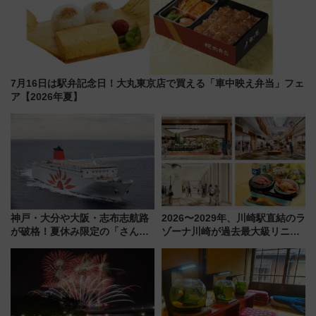
7月16日は駅弁記念日！大丸東京店で買える「車中映え弁当」フェ
ア【2026年夏】
神戸・大分や大阪・志布志航路
2026〜2029年、川崎駅直結のラ
が破格！夏休み限定の「さんふ
ゾーナ川崎が過去最大級リニュ
らわあスペシャルセール」スタ
ーアル！ フードコート拡大など
ート 夕朝食ビュッフェ付きで
「いつから何が変わるか」徹底
快適な船旅はいかが？
解説！