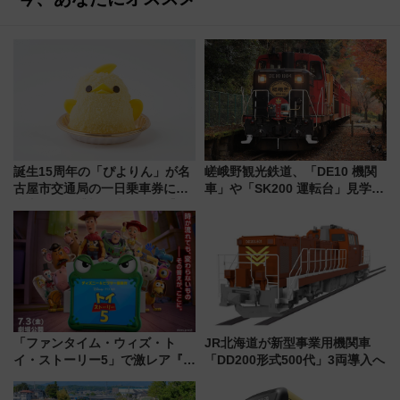
誕生15周年の「ぴよりん」が名
嵯峨野観光鉄道、「DE10 機関
古屋市交通局の一日乗車券に！
車」や「SK200 運転台」見学ツ
東山線では貸切電車も登場【限
アーを開催！ ラストランイベン
定1万5000枚】
トの一環で激レア体験できちゃ
うかも 参加方法やスケジュール
をご紹介
「ファンタイム・ウィズ・ト
JR北海道が新型事業用機関車
イ・ストーリー5」で激レア『ロ
「DD200形式500代」3両導入へ
ルカナ』カードをゲット！最新
デコレーションも徹底解説