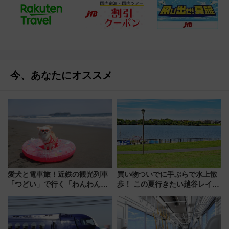
今、あなたにオススメ
愛犬と電車旅！近鉄の観光列車
買い物ついでに手ぶらで水上散
「つどい」で行く「わんわん列
歩！ この夏行きたい越谷レイク
車」第5弾！海辺のBBQも楽し
タウンの新たな水辺の憩いエリ
める日帰りツアー
ア「LAKESIDE PARK」（埼玉
県越谷市）