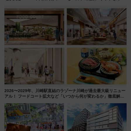
線沿線が一大野球エリア
って集める「索道印(さくどうい
ん)」企画がスタート
2026〜2029年、川崎駅直結のラゾーナ川崎が過去最大級リニュー
アル！ フードコート拡大など「いつから何が変わるか」徹底解
説！