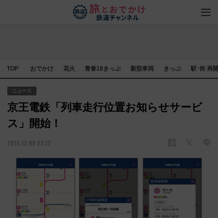
TOP
おでかけ
花火
青春18きっぷ
新型車両
きっぷ
駅･街 再
ニュース
京王電鉄「列車走行位置お知らせサービ
ス」開始！
2016.12.09 23:12