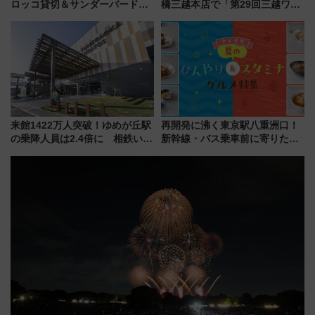
ロッコ貸切＆サンダーバードレ
橋三越本店で「第29回三越ワー
ストランで語り合う秋の京都
ルドウォッチフェア」開幕
斉藤雪乃＆福原トシヒロと行
【2026年8月5日～25日】
く！9月13日「京都の鉄道満喫
ツアー」開催
来館1422万人突破！ゆめが丘駅
再開発に沸く東京駅八重洲口！
の乗降人員は2.4倍に 相鉄いず
新幹線・バス乗車前に寄りたい
み野線「ゆめが丘ソラトス」2周
「ヤエチカ」2026年夏の「ひん
年祭にそうにゃん＆DB.スター
やり＆スタミナグルメ」6選【新
マンが登場
店舗も！】