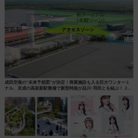
7月17日～開催）
成田空港の”未来予想図”が決定！商業施設も入る巨大ワンターミ
ナル、京成の高架新駅整備で新型特急が品川･羽田とを結ぶ！ JR
空港駅は2面3線化！