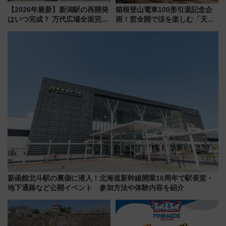
【2026年最新】新潟駅の再開発
箱根登山電車100形引退記念企
はいつ完成？ 万代広場全面完成
画！窓全開で涼を楽しむ「天然
から「にいがた2キロ」・古町再
クーラー体験号」と限定鉄コレ
開発、バスタ新潟構想まで徹底
発売
解説！
新函館北斗駅の裏側に潜入！北海道新幹線開業10周年で駅長室・
地下通路など公開イベント 参加方法や体験内容を紹介