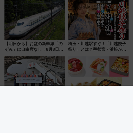
注目観光列車まとめ きっぷの取
車、観覧スポット情報と周辺観
り方は？
光まとめ（7/28開催）
【明日から】お盆の新幹線「の
埼玉・川越駅すぐ！「川越餃子
ぞみ」は自由席なし！8月8日午
祭り」とは？宇都宮・浜松から
前はほぼ満席…でも数時間ズラ
ご当地和牛まで全国の人気餃子
せば空きが見つかることも 混
を食べ比べ【7月25日・26日開
雑避ける「空席」探しのコツ
催】
JALとマリオットの強力タッ
7月16日は駅弁記念日！大丸東
グ！ フライトと宿泊のステイタ
京店で買える「車中映え弁当」
スマッチでFLY ON ポイントや
フェア【2026年夏】
上級会員資格を効率よく獲得す
る方法を解説