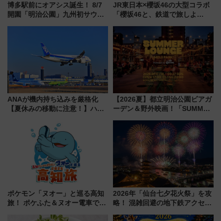
博多駅前にオアシス誕生！ 8/7
JR東日本×櫻坂46の大型コラボ
開園「明治公園」九州初サウナ
「櫻坂46と、鉄道で旅しよ
TOTOPAや日本一のピザなど絶
う。」が7月20日より始動！新
品グルメ登場で駅前の過ごし方
潟・長野・庄内へ
はどう変わる？
ANAが機内持ち込みを厳格化
【2026夏】都立明治公園ビアガ
【夏休みの移動に注意！】ハン
ーデン＆野外映画！「SUMMER
ドバッグやPCケースも対象の
LOUNGE」のアクセスと上映ス
「身の回り品」新サイズ制限
ケジュール 夜風とビール、映画
(40×30×20cm)おさらい
を満喫！
ポケモン「ヌオー」と巡る高知
2026年「仙台七夕花火祭」を攻
旅！ ポケふた＆ヌオー電車で楽
略！ 混雑回避の地下鉄アクセス
しむ鉄道スタンプラリーで土佐
からまだ買える有料席情報、花