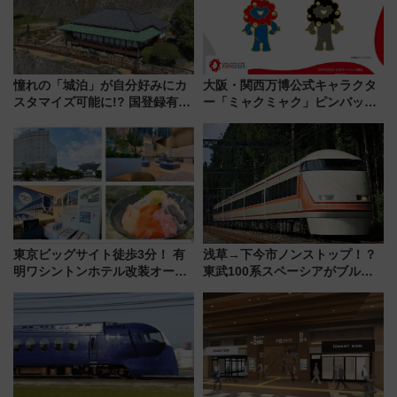
憧れの「城泊」が自分好みにカ
大阪・関西万博公式キャラクタ
スタマイズ可能に!? 国登録有形
ー「ミャクミャク」ピンバッジ
文化財・丸亀城「延寿閣別館」
新登場！関西の駅構内などで7月
にオーダーメイド型の宿泊プラ
中旬発売
ンが誕生！
東京ビッグサイト徒歩3分！ 有
浅草→下今市ノンストップ！？
明ワシントンホテル改装オープ
東武100系スペーシアがブルー
ン直前「ゆりかもめ運転台付き
リボン賞35周年記念で「デビュ
客室」や海鮮丼が人気の朝食ビ
ー当時の停車駅」を再現 運転
ュッフェを現地レポ
時刻や特急券の買い方を紹介