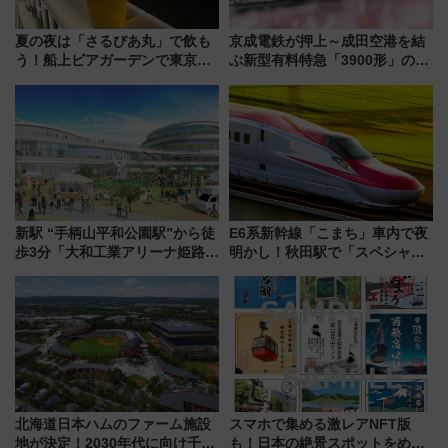
夏の夜は「さるびあ丸」で飲も
京成電鉄が押上～成田空港を結
う！船上ビアガーデンで東京湾
ぶ新型有料特急「3900形」のコ
の夜景を眺めながら軽く一
ンセプト・デザイン公開 愛称
杯……工場直送生ビールや島グ
募集も実施
ルメが美味い
新駅 “手柄山平和公園駅”から徒
E6系新幹線「こまち」車内で夜
歩3分「大和工業アリーナ姫路」
明かし！秋田駅で「スペシャル
10月開業！Novelbright公演 や
ナイト」8月開催、料金や予約方
大相撲巡業など 豪華イベントと
法は？
アクセス
北海道日本ハムのファーム施設
スマホで集める激レアNFT版
地が決定！2030年代に向け千歳
も！日本の絶景スポットをめぐ