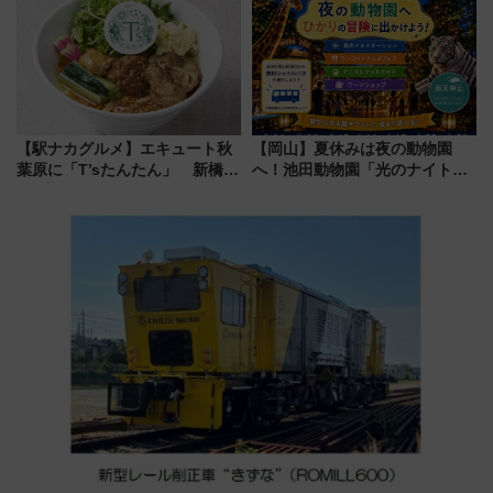
路の絶景と絶品グルメを満喫！
火前に楽しむ仙台観光ルートま
（7月18日スタート）
で解説！
【駅ナカグルメ】エキュート秋
【岡山】夏休みは夜の動物園
葉原に「T’sたんたん」 新橋に
へ！池田動物園「光のナイトズ
551蓬莱のDNAを継ぐ「東京豚
ー2026」で光と動物が彩る特別
饅」、オムライス専門店「肉と
な夜
たまご」新グルメ続々登場！
【2026年8月】