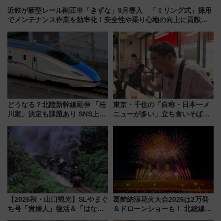
近鉄が新型レール削正車「きずな」9月導入 「ミリング式」採用
でメンテナンス作業を効率化！安全性や乗り心地の向上に貢献す
るだけでなく、全線区で活躍するための仕組みも
どうなる？北陸新幹線延伸 「桂
東京・千住の「自称・日本一メ
川案」決定も課題あり SNS上の
ニューが多い」立ち食いそば屋
声は
とは？ ＢＳ日テレ『ドランク塚
地のふらっと立ち食いそば』
7/27夜10時～放送
【2026秋・山口観光】SLやまぐ
葛飾納涼花火大会2026は2万発
ち号「貴婦人」復活＆「はなあ
＆ドローンショーも！ 北総線を
かり」初走行区間も！山口DCの
使った穴場アクセスや臨時列