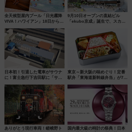
全天候型屋内プール「日光霧降
9月10日オープンの直結ビル
VIVA！ハワイアン」18日から営
「ekubo京成」誕生で、スカイ
業開始 小さなお子様連れのフ
ライナーも停まる巨大ハブ駅・
ァミリーから大人まで幅広い世
新鎌ヶ谷はどう変わる？ 全テナ
代が一日中楽しる夏のリゾート
ント情報も公開！
を楽しんで
日本初！引退した電車がサウナ
東京～新大阪の味めぐり！定番
に！富士急行下吉田駅に「サ電
駅弁「東海道新幹線弁当」が7月
（SADEN）」2026年12月開
21日にリニューアル発売
業 行き交う電車の音や振動を
感じながら「ととのう」新感覚
ありがとう現行車両！嵯峨野ト
国内最大級の時計の祭典！日本