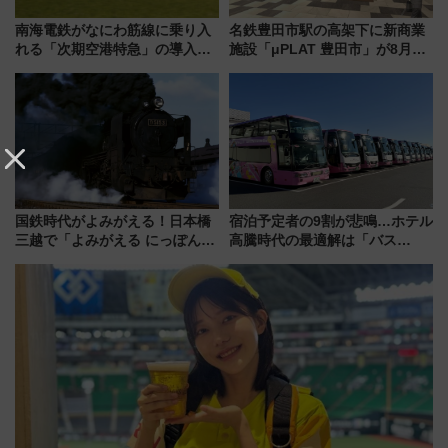
南海電鉄がなにわ筋線に乗り入
名鉄豊田市駅の高架下に新商業
れる「次期空港特急」の導入を
施設「μPLAT 豊田市」が8月26
決定！ピニンファリーナによる
日開業！全8店舗が出店し街の新
日本初の鉄道デザイン
たな玄関口へ
国鉄時代がよみがえる！日本橋
宿泊予定者の9割が悲鳴…ホテル
三越で「よみがえる にっぽんの
高騰時代の最適解は「バス
鉄道展」7/22-8/3開催、広田尚
泊」!? WILLER最新調査で判明
敬の名作写真も、駅弁フェスも
した、推し活遠征や観光時のリ
同時開催！
アルな懐事情