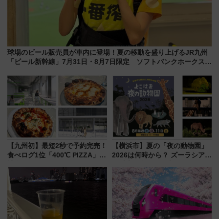
球場のビール販売員が車内に登場！夏の移動を盛り上げるJR九州
「ビール新幹線」7月31日・8月7日限定 ソフトバンクホークスと
コラボ
【九州初】最短2秒で予約完売！
【横浜市】夏の「夜の動物園」
食べログ1位「400℃ PIZZA」が
2026は何時から？ ズーラシア・
博多駅すぐの明治公園に8/7オー
野毛山・金沢の電車アクセスや
プン。もつ鍋風など限定メニュ
見どころ、限定イベントを徹底
ーも
解説！