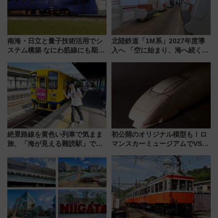
南海・日立と量子技術活用でシ
北陸鉄道「1M系」2027年度導
ステム構築 なにわ筋線にも期待
入へ 「空に始まり、海へ続く」
乗務員・車両計画作業を短縮へ
白山比咩神社をモチーフにした
神秘的なデザイン
絶景路線を黄色い列車で気まま
初公開のオリジナル模型も！ロ
旅、「海が見える難読駅」で幸
マンスカーミュージアムでVSE
せの黄色いハンカチに願いを
の設計秘話に迫る企画展が7月
「新・鉄道ひとり旅」279回目
15日スタート
の舞台は「島原鉄道」