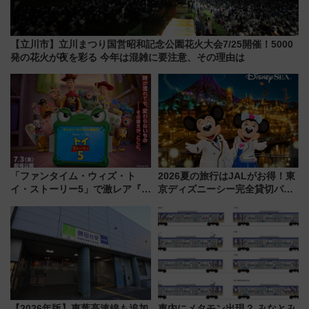
【立川市】立川まつり国営昭和記念公園花火大会7/25開催！5000
発の花火が夜を彩る 今年は混雑に要注意、その理由は
「ファンタイム・ウィズ・ト
2026夏の旅行はJALがお得！東
イ・ストーリー5」で激レア『ロ
京ディズニーシー完全貸切パー
ルカナ』カードをゲット！最新
ティー招待券が当たるキャンペ
デコレーションも徹底解説
ーン始まる 条件は「夏の国内
線に2回搭乗」
【2026年版】東葉高速線も追加
車内にメタモン出現？ みなとみ