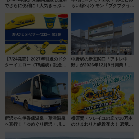
でさらに便利に！人気きっぷ
らい線×ポケモン「ブクブクうみ
「サンキューちばフリーパス」
ぞこの街」ラッピング電車が運
今年も発売 秋・早春に千葉県を
行開始に！ この夏は直通列車で
巡るなら使い勝手・コスパ抜群
横浜へ！
【7/24発売】2027年引退のドク
中野駅の新玄関口「アトレ中
ターイエロー（T5編成）記念グ
野」が2026年12月9日開業！新
ッズ7種が登場！ 新幹線車内放
改札直結で屋上BBQも楽しめる
送の目覚まし時計など通販・販
注目スポット
売店舗まとめ
所沢から伊香保温泉・草津温泉
横須賀・ソレイユの丘で10万本
へ直行！「ゆめぐり所沢・川越
のひまわりと絶景花火！ 恐竜や
号」で群馬の温泉旅をもっと気
ドッグプールなど三浦半島の日
軽に 運行ダイヤ・運賃を解説
帰りお出かけ最新情報（2026年