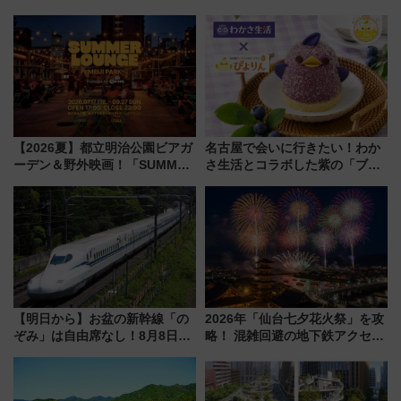
博多駅すぐの明治公園に8/7オー
横・田園都市・目黒線でデビュ
プン。もつ鍋風など限定メニュ
ー！ 注目の編成やデザインまと
ーも
め
【2026夏】都立明治公園ビアガ
名古屋で会いに行きたい！わか
ーデン＆野外映画！「SUMMER
さ生活とコラボした紫の「ブル
LOUNGE」のアクセスと上映ス
ーベリーぴよりん」期間限定販
ケジュール 夜風とビール、映画
売
を満喫！
【明日から】お盆の新幹線「の
2026年「仙台七夕花火祭」を攻
ぞみ」は自由席なし！8月8日午
略！ 混雑回避の地下鉄アクセス
前はほぼ満席…でも数時間ズラ
からまだ買える有料席情報、花
せば空きが見つかることも 混
火前に楽しむ仙台観光ルートま
雑避ける「空席」探しのコツ
で解説！