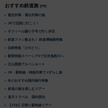
おすすめ鉄道旅
[PR]
観光列車・寝台列車の旅
JRで北陸に行こう！
サフィール踊り子号で行く伊豆
鉄道ファン集まれ！ 鉄道博物館特集
近鉄特急「ひのとり」
新型特急スペーシアXで日光鬼怒川へ
立山黒部アルペンルート
JR・新幹線・特急列車で #ずらし旅
冬のおすすめ国内旅行特集
鉄道の旅を楽しむツアー
楽天トラベル 国内宿泊
【JTB】日帰り新幹線ツアー