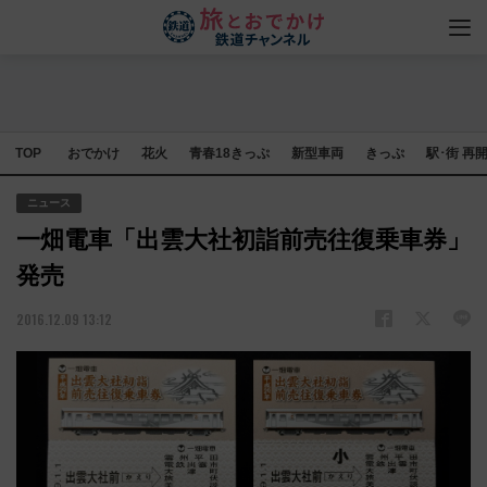
TOP
おでかけ
花火
青春18きっぷ
新型車両
きっぷ
駅･街 再
ニュース
一畑電車「出雲大社初詣前売往復乗車券」
発売
2016.12.09 13:12