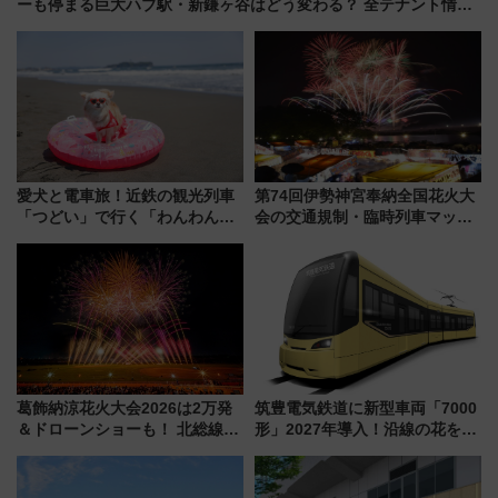
ーも停まる巨大ハブ駅・新鎌ヶ谷はどう変わる？ 全テナント情報
も公開！
愛犬と電車旅！近鉄の観光列車
第74回伊勢神宮奉納全国花火大
「つどい」で行く「わんわん列
会の交通規制・臨時列車マッ
車」第5弾！海辺のBBQも楽し
プ！JR東海・近鉄で快適にアク
める日帰りツアー
セス
葛飾納涼花火大会2026は2万発
筑豊電気鉄道に新型車両「7000
＆ドローンショーも！ 北総線を
形」2027年導入！沿線の花をイ
使った穴場アクセスや臨時列
メージしたイエローを採用 車
車、観覧スポット情報と周辺観
内は落ち着いたゆとりある空間
光まとめ（7/28開催）
に