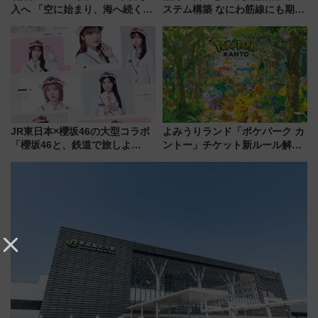
入へ 「空に始まり、海へ続く」
ステム構築 なにわ筋線にも期待
白山比咩神社をモチーフにした
乗務員・車両計画作業を短縮へ
神秘的なデザイン
JR東日本×櫻坂46の大型コラボ
よみうりランド「ポケパーク カ
「櫻坂46と、鉄道で旅しよ
ントー」チケット新ルール解
う。」が7月20日より始動！新
説！購入制限の緩和と入場時の
潟・長野・庄内へ
本人確認が11月スタート