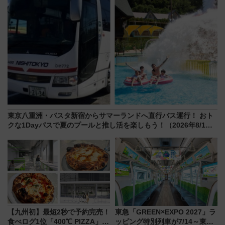
東京八重洲・バスタ新宿からサマーランドへ直行バス運行！ おト
クな1Dayパスで夏のプールと推し活を楽しもう！（2026年8/1～
31）
【九州初】最短2秒で予約完売！
東急「GREEN×EXPO 2027」ラ
食べログ1位「400℃ PIZZA」が
ッピング特別列車が7/14～東