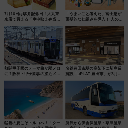
7月16日は駅弁記念日！大丸東
「うまいこと考えた」富士急が
京店で買える「車中映え弁当」
画期的な仕組みを導入！ 人のか
フェア【2026年夏】
わりにスマホが並ぶ「分身く
ん」始動
熱闘甲子園のテーマ曲が駅メロ
名鉄豊田市駅の高架下に新商業
に？阪神・甲子園駅の接近メロ
施設「μPLAT 豊田市」が8月26
ディがVaundy「かげろう」×向
日開業！全8店舗が出店し街の新
谷実アレンジの特別仕様へ、8月
たな玄関口へ
5日始発から
猛暑の夏こそトルコへ！「クー
所沢から伊香保温泉・草津温泉