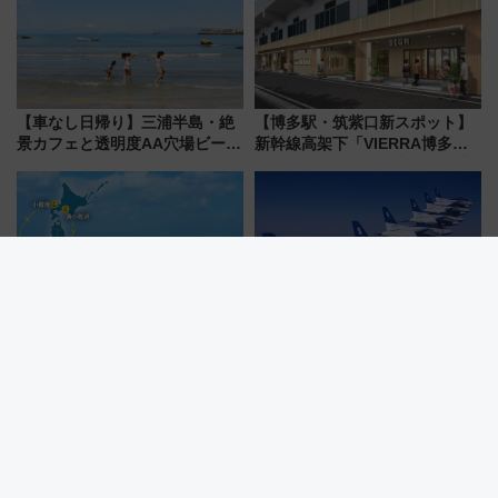
【車なし日帰り】三浦半島・絶
【博多駅・筑紫口新スポット】
景カフェと透明度AA穴場ビーチ
新幹線高架下「VIERRA博多テ
を巡る！ おトクな電車きっぷ活
ラス」が9/18開業！九州初出店
用してストレスフリー旅へ行こ
など注目の全6店舗 「博多活憩
う！
通り」も一新
HIS「4つのフェリーで繋ぐ 日本
小松島港まつり2026にブルーイ
一周大満喫旅8日間」とは？天橋
ンパルス飛来！JR四国の臨時ダ
立・小樽・日光東照宮など全国
イヤや駐車場予約を徹底解説
の絶景＆限定グルメを網羅！煩
雑な手続きも不要でお手軽に楽
しめるプランが登場