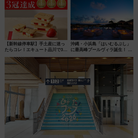
今年も発売 秋・早春に千葉県を
巡るなら使い勝手・コスパ抜群
【新幹線停車駅】手土産に迷っ
沖縄・小浜島「はいむるぶし」
たらコレ！エキュート品川で3年
に最高峰プールヴィラ誕生！ 石
連続売上1位を獲得した定番手土
垣島から船で向かう究極のご褒
産スイーツとは？
美旅「何もしない贅沢」を体験
してみない？