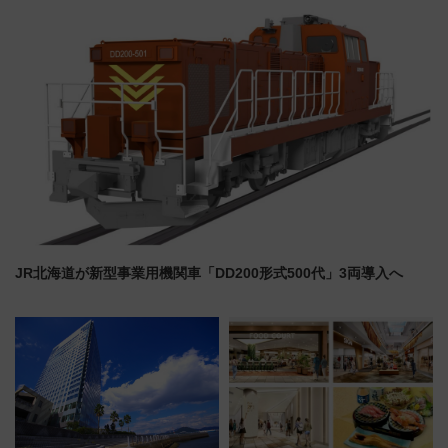
が拡大！
JR北海道が新型事業用機関車「DD200形式500代」3両導入へ