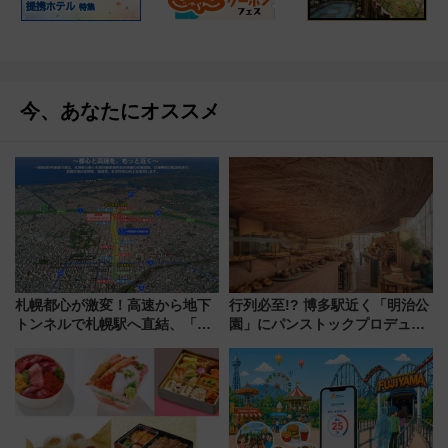
今、あなたにオススメ
札幌都心が激変！高速から地下
行列必至!? 博多駅近く「明治公
トンネルで札幌駅へ直結、「創
園」にパンストックプロデュー
成川通都心アクセス道路」が7月
スの新業態『Land Bageri』8/7
から本格着工、延長4.8km整備
オープン 秋からはビストロ営業
事業の全貌
も！