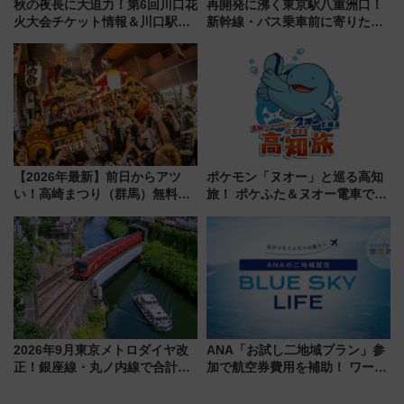
秋の夜長に大迫力！第6回川口花
再開発に沸く東京駅八重洲口！
火大会チケット情報＆川口駅か
新幹線・バス乗車前に寄りたい
らのアクセスガイド
「ヤエチカ」2026年夏の「ひん
やり＆スタミナグルメ」6選【新
店舗も！】
【2026年最新】前日からアツ
ポケモン「ヌオー」と巡る高知
い！高崎まつり（群馬）無料観
旅！ ポケふた＆ヌオー電車で楽
覧エリアから初開催100人みこ
しむ鉄道スタンプラリーで土佐
しまで
路の絶景と絶品グルメを満喫！
（7月18日スタート）
2026年9月東京メトロダイヤ改
ANA「お試し二地域プラン」参
正！銀座線・丸ノ内線で合計
加で航空券費用を補助！ ワーケ
212本の大増発、混雑緩和に期
ーションや週末移住に最適な自
待
治体は？ 2026年は対象のエリア