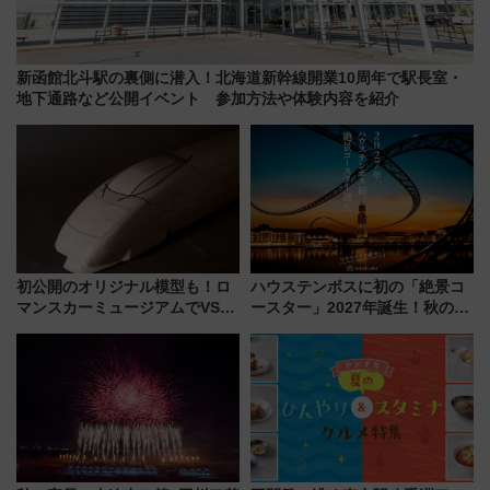
新函館北斗駅の裏側に潜入！北海道新幹線開業10周年で駅長室・
地下通路など公開イベント 参加方法や体験内容を紹介
初公開のオリジナル模型も！ロ
ハウステンボスに初の「絶景コ
マンスカーミュージアムでVSE
ースター」2027年誕生！秋の
の設計秘話に迫る企画展が7月
「すんごいハロウィン」見どこ
15日スタート
ろも一挙紹介