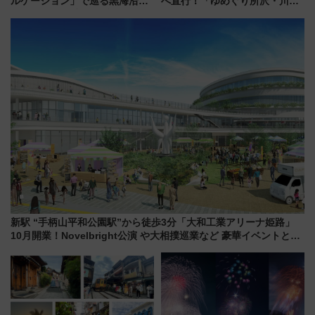
ルケーション」で巡る黒海沿岸
へ直行！「ゆめぐり所沢・川越
やエーゲ海の避暑リゾート 関
号」で群馬の温泉旅をもっと気
連検索数が前年比237％増、ナ
軽に 運行ダイヤ・運賃を解説
ショジオも認める『2026年に訪
れるべき世界の旅先』
新駅 “手柄山平和公園駅”から徒歩3分「大和工業アリーナ姫路」
10月開業！Novelbright公演 や大相撲巡業など 豪華イベントとア
クセス