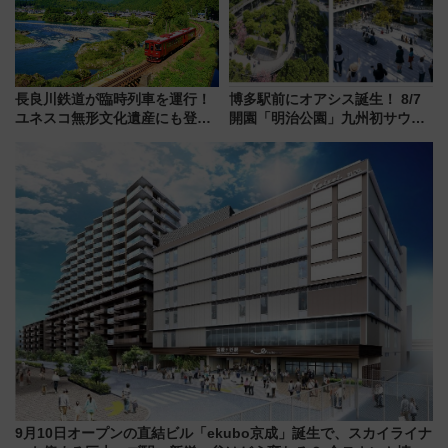
長良川鉄道が臨時列車を運行！
博多駅前にオアシス誕生！ 8/7
ユネスコ無形文化遺産にも登録
開園「明治公園」九州初サウナ
された「郡上おどり」楽しむ人
TOTOPAや日本一のピザなど絶
に 乗車には予約が必要
品グルメ登場で駅前の過ごし方
はどう変わる？
9月10日オープンの直結ビル「ekubo京成」誕生で、スカイライナ