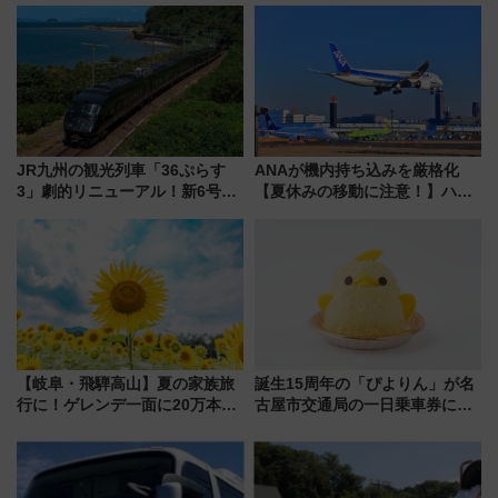
アーを開催！ ラストランイベン
連携で描く瀬戸内の波模様 運
トの一環で激レア体験できちゃ
用は今冬から
うかも 参加方法やスケジュール
をご紹介
JR九州の観光列車「36ぷらす
ANAが機内持ち込みを厳格化
3」劇的リニューアル！新6号車
【夏休みの移動に注意！】ハン
“1〜2名用グリーン個室”と曜日
ドバッグやPCケースも対象の
別 “プレミアムランチ”導入･ル
「身の回り品」新サイズ制限
ートや価格など解説
(40×30×20cm)おさらい
【岐阜・飛騨高山】夏の家族旅
誕生15周年の「ぴよりん」が名
行に！ゲレンデ一面に20万本の
古屋市交通局の一日乗車券に！
ひまわりが咲き誇る「アルコピ
東山線では貸切電車も登場【限
アひまわり園」開園
定1万5000枚】