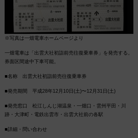
※写真は一畑電車ホームページより
一畑電車は「出雲大社初詣前売往復乗車券」を発売する。
券面区間途中下車可能。
■名称 出雲大社初詣前売往復乗車券
■発売期間 平成28年12月10日(土)〜12月31日(土)
■発売窓口 松江しんじ湖温泉・一畑口・雲州平田・川
跡・大津町・電鉄出雲市・出雲大社前の各駅
■詳細・問い合わせ