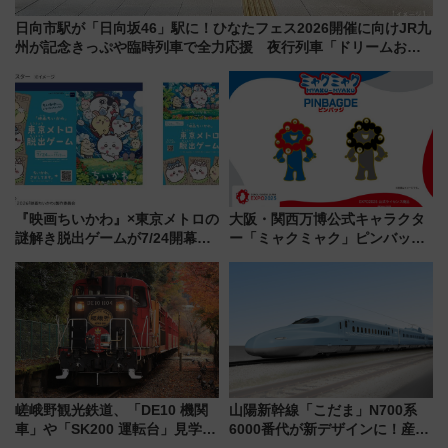
日向市駅が「日向坂46」駅に！ひなたフェス2026開催に向けJR九
州が記念きっぷや臨時列車で全力応援 夜行列車「ドリームおひ
さま号」も走る
『映画ちいかわ』×東京メトロの
大阪・関西万博公式キャラクタ
謎解き脱出ゲームが7/24開幕！
ー「ミャクミャク」ピンバッジ
オリジナル24時間券の買い方と
新登場！関西の駅構内などで7月
遊び方を解説！（7/10発売開
中旬発売
始）
嵯峨野観光鉄道、「DE10 機関
山陽新幹線「こだま」N700系
車」や「SK200 運転台」見学ツ
6000番代が新デザインに！産学