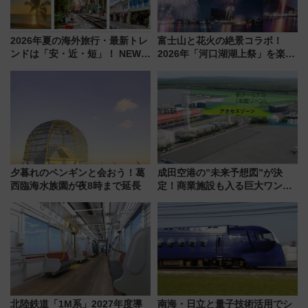
2026年夏の海外旅行・最新トレ
富士山と花火の絶景コラボ！
ンドは「安・近・短」！ NEWT
2026年「河口湖湖上祭」を楽し
調査から読み解く、最新の人気
む完全ガイド＆鉄道アクセスの
渡航先TOP5とは？ 円安時代の
ススメ
旅行術
夕暮れのペンギンと会おう！葛
成田空港の”未来予想図”が決
西臨海水族園が夜8時まで延長
定！商業施設も入る巨大ワンタ
ーミナル、京成の高架新駅整備
で新型特急が品川･羽田とを結
ぶ！ JR空港駅は2面3線化！
北陸鉄道「1M系」2027年度導
南海・日立と量子技術活用でシ