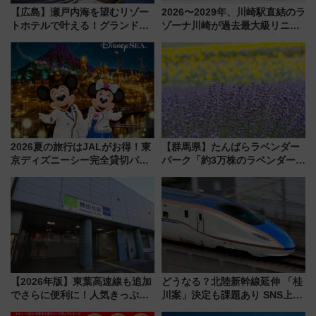
【広島】瀬戸内海を望むリゾー
2026〜2029年、川崎駅直結のラ
トホテルで叶える！グランドプ
ゾーナ川崎が過去最大級リニュ
リンスホテル広島のフォトウエ
ーアル！ フードコート拡大など
ディング＆カジュアルパーティ
「いつから何が変わるか」徹底
ープラン
解説！
2026夏の旅行はJALがお得！東
【群馬県】たんばらラベンダー
京ディズニーシー完全貸切パー
パーク「約3万株のラベンダー」
ティー招待券が当たるキャンペ
が見頃！新幹線＆無料送迎バス
ーン始まる 条件は「夏の国内
で都心から約1時間半で夏の絶景
線に2回搭乗」
を！
【2026年版】東葉高速線も追加
どうなる？北陸新幹線延伸 「桂
でさらに便利に！人気きっぷ
川案」決定も課題あり SNS上の
「サンキューちばフリーパス」
声は