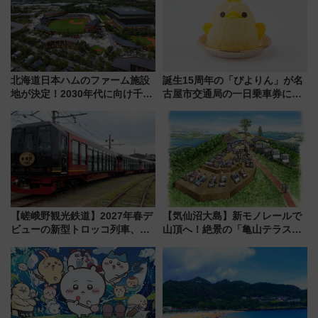
活躍するための仕組みも
北海道日本ハムのファーム施設
誕生15周年の「ぴよりん」が名
地が決定！2030年代に向け千歳
古屋市交通局の一日乗車券に！
線沿線が一大野球エリア
東山線では貸切電車も登場【限
定1万5000枚】
【嵯峨野観光鉄道】2027年春デ
【気仙沼大島】新モノレールで
ビューの新型トロッコ列車、い
山頂へ！絶景の「亀山テラス
よいよ試運転開始へ！現行車両
360°」が7月19日オープン、休
は2026年で引退
暇村のお得な日帰りプランも登
場