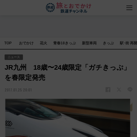
TOP
おでかけ
花火
青春18きっぷ
新型車両
きっぷ
駅･街 再
ニュース
JR九州 18歳〜24歳限定「ガチきっぷ」
を春限定発売
2017.01.25 20:01