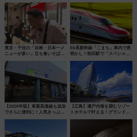
博多駅すぐの明治公園に8/7オー
リア」満喫ガイド 鎌倉・江の
プン。もつ鍋風など限定メニュ
島とは異なる魅力を持つ今夏の
ーも
注目スポット
東京・千住の「自称・日本一メ
E6系新幹線「こまち」車内で夜
ニューが多い」立ち食いそば屋
明かし！秋田駅で「スペシャル
とは？ ＢＳ日テレ『ドランク塚
ナイト」8月開催、料金や予約方
地のふらっと立ち食いそば』
法は？
7/27夜10時～放送
【2026年版】東葉高速線も追加
【広島】瀬戸内海を望むリゾー
でさらに便利に！人気きっぷ
トホテルで叶える！グランドプ
「サンキューちばフリーパス」
リンスホテル広島のフォトウエ
今年も発売 秋・早春に千葉県を
ディング＆カジュアルパーティ
巡るなら使い勝手・コスパ抜群
ープラン