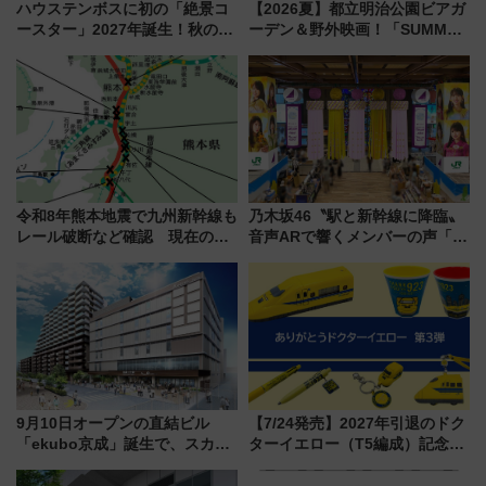
ハウステンボスに初の「絶景コ
【2026夏】都立明治公園ビアガ
ースター」2027年誕生！秋の
ーデン＆野外映画！「SUMMER
「すんごいハロウィン」見どこ
LOUNGE」のアクセスと上映ス
ろも一挙紹介
ケジュール 夜風とビール、映画
を満喫！
令和8年熊本地震で九州新幹線も
乃木坂46〝駅と新幹線に降臨〟
レール破断など確認 現在の運
音声ARで響くメンバーの声「真
転見合わせ状況と交通網への影
夏の全国ツアー2026」
響
9月10日オープンの直結ビル
【7/24発売】2027年引退のドク
「ekubo京成」誕生で、スカイ
ターイエロー（T5編成）記念グ
ライナーも停まる巨大ハブ駅・
ッズ7種が登場！ 新幹線車内放
新鎌ヶ谷はどう変わる？ 全テナ
送の目覚まし時計など通販・販