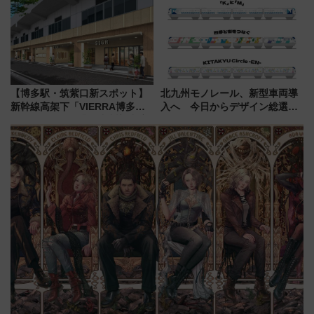
ント情報も公開！
売店舗まとめ
【博多駅・筑紫口新スポット】
北九州モノレール、新型車両導
新幹線高架下「VIERRA博多テ
入へ 今日からデザイン総選挙
ラス」が9/18開業！九州初出店
始まる
など注目の全6店舗 「博多活憩
通り」も一新