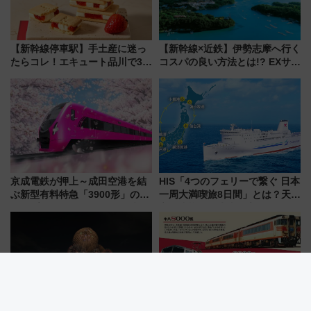
【新幹線停車駅】手土産に迷っ
【新幹線×近鉄】伊勢志摩へ行く
たらコレ！エキュート品川で3年
コスパの良い方法とは!? EXサー
連続売上1位を獲得した定番手土
ビス限定「近鉄伊勢志摩フリー
産スイーツとは？
パス」の購入方法と紙版・デジ
タル版の違いを解説
京成電鉄が押上～成田空港を結
HIS「4つのフェリーで繋ぐ 日本
ぶ新型有料特急「3900形」のコ
一周大満喫旅8日間」とは？天橋
ンセプト・デザイン公開 愛称
立・小樽・日光東照宮など全国
募集も実施
の絶景＆限定グルメを網羅！煩
雑な手続きも不要でお手軽に楽
しめるプランが登場