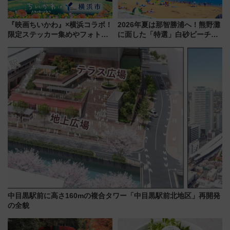
『映画ちいかわ』×横浜コラボ！
2026年夏は那智勝浦へ！熊野灘
限定ステッカー集めやフォトス
に面した「特選」白砂ビーチは
ポット、特別花火でみなとみら
必見 「第17回那智勝浦町花火大
いを満喫しよう（花火鑑賞会応
会」は8月11日開催！
募は7/12まで！）
中目黒駅前に高さ160mの複合タワー「中目黒駅前北地区」再開発
の全貌