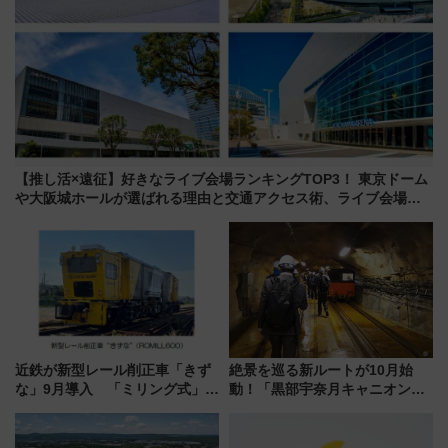
【推し活×遠征】好きなライブ会場ランキングTOP3！ 東京ドーム
や大阪城ホールが選ばれる理由と交通アクセス術、ライブ会場に
何を求める？
近鉄が新型レール削正車「きず
絶景を巡る新ルートが10月始
な」9月導入 「ミリング式」採
動！「黒部宇奈月キャニオンル
用でメンテナンス作業を効率
ート」と旅の拠点「欅平ラウン
化！安全性や乗り心地の向上に
ジ」がオープン
貢献するだけでなく、全線区で