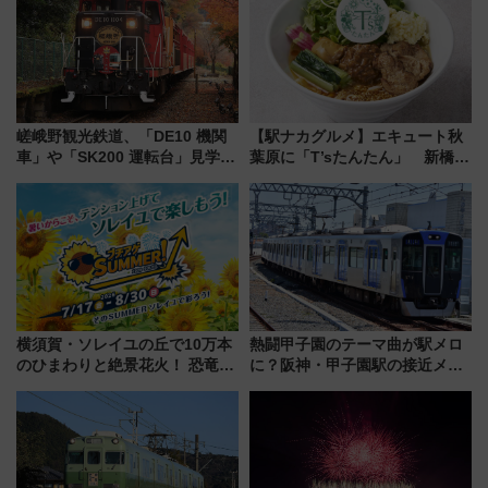
嵯峨野観光鉄道、「DE10 機関
【駅ナカグルメ】エキュート秋
車」や「SK200 運転台」見学ツ
葉原に「T’sたんたん」 新橋に
アーを開催！ ラストランイベン
551蓬莱のDNAを継ぐ「東京豚
トの一環で激レア体験できちゃ
饅」、オムライス専門店「肉と
うかも 参加方法やスケジュール
たまご」新グルメ続々登場！
をご紹介
【2026年8月】
横須賀・ソレイユの丘で10万本
熱闘甲子園のテーマ曲が駅メロ
のひまわりと絶景花火！ 恐竜や
に？阪神・甲子園駅の接近メロ
ドッグプールなど三浦半島の日
ディがVaundy「かげろう」×向
帰りお出かけ最新情報（2026年
谷実アレンジの特別仕様へ、8月
7月17日～開催）
5日始発から