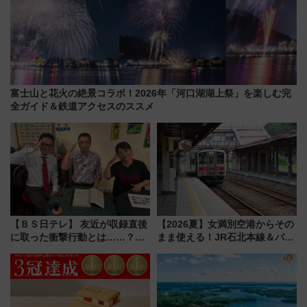
富士山と花火の絶景コラボ！2026年「河口湖湖上祭」を楽しむ完
全ガイド＆鉄道アクセスのススメ
【ＢＳ日テレ】 友近が収録直後
【2026夏】女満別空港からその
に取った衝撃行動とは……？
まま使える！JR石北本線＆バス
『友近・礼二の妄想トレイン』
乗り放題「北見・網走周遊フリ
で極上の夏祭り鉄道旅を放送
ーパス」でおトクに道東観光
（8/3発売）