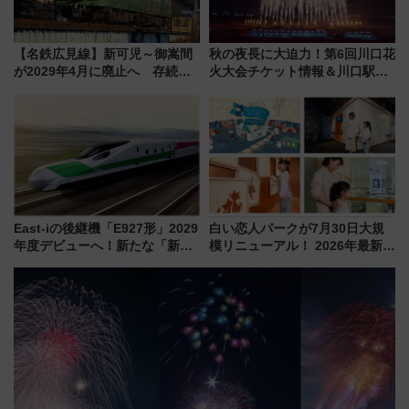
【名鉄広見線】新可児～御嵩間
秋の夜長に大迫力！第6回川口花
が2029年4月に廃止へ 存続協
火大会チケット情報＆川口駅か
議終了で100年の歴史に幕
らのアクセスガイド
East-iの後継機「E927形」2029
白い恋人パークが7月30日大規
年度デビューへ！新たな「新幹
模リニューアル！ 2026年最新の
線専用検測車」の性能を徹底解
新エリア・工場見学の見どころ
説【JR東日本】
と料金・アクセスを徹底解説
（札幌市）