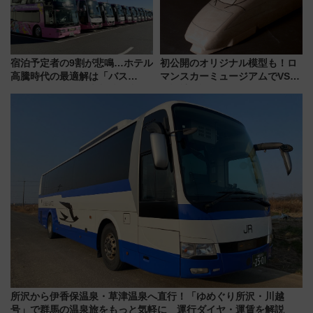
宿泊予定者の9割が悲鳴…ホテル
初公開のオリジナル模型も！ロ
高騰時代の最適解は「バス
マンスカーミュージアムでVSE
泊」!? WILLER最新調査で判明
の設計秘話に迫る企画展が7月
した、推し活遠征や観光時のリ
15日スタート
アルな懐事情
所沢から伊香保温泉・草津温泉へ直行！「ゆめぐり所沢・川越
号」で群馬の温泉旅をもっと気軽に 運行ダイヤ・運賃を解説