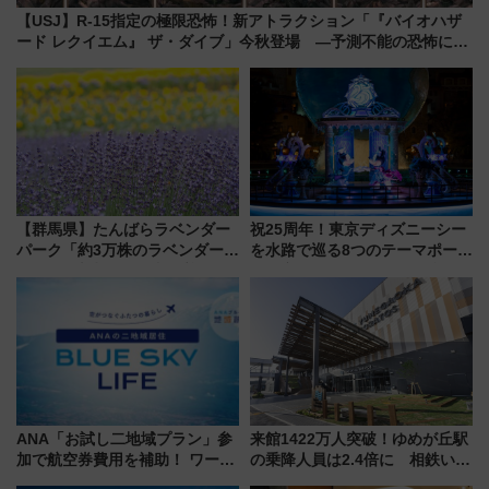
【USJ】R-15指定の極限恐怖！新アトラクション「『バイオハザ
ード レクイエム』 ザ・ダイブ」今秋登場 ―予測不能の恐怖に泣
き叫べ―
【群馬県】たんばらラベンダー
祝25周年！東京ディズニーシー
パーク「約3万株のラベンダー」
を水路で巡る8つのテーマポート
が見頃！新幹線＆無料送迎バス
と限定デコレーションを解説
で都心から約1時間半で夏の絶景
を！
ANA「お試し二地域プラン」参
来館1422万人突破！ゆめが丘駅
加で航空券費用を補助！ ワーケ
の乗降人員は2.4倍に 相鉄いず
ーションや週末移住に最適な自
み野線「ゆめが丘ソラトス」2周