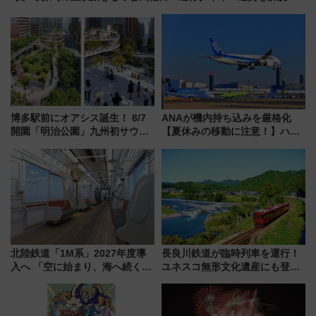
博多駅前にオアシス誕生！ 8/7
ANAが機内持ち込みを厳格化
開園「明治公園」九州初サウナ
【夏休みの移動に注意！】ハン
TOTOPAや日本一のピザなど絶
ドバッグやPCケースも対象の
品グルメ登場で駅前の過ごし方
「身の回り品」新サイズ制限
はどう変わる？
(40×30×20cm)おさらい
北陸鉄道「1M系」2027年度導
長良川鉄道が臨時列車を運行！
入へ 「空に始まり、海へ続く」
ユネスコ無形文化遺産にも登録
白山比咩神社をモチーフにした
された「郡上おどり」楽しむ人
神秘的なデザイン
に 乗車には予約が必要