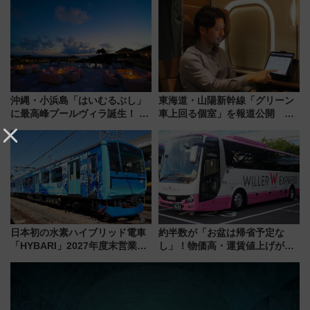
治体は？ 2026年は対象のエリア
年祭にそうにゃん＆DB.スター
が拡大！
マンが登場
沖縄・小浜島「はいむるぶし」
東海道・山陽新幹線「グリーン
に最高峰プールヴィラ誕生！ 石
車上回る個室」を報道公開 プ
垣島から船で向かう究極のご褒
ライベート感備えた上質な空間
美旅「何もしない贅沢」を体験
してみない？
日本初の水素ハイブリッド電車
約半数が「お盆は帰省予定な
「HYBARI」2027年度末営業運
し」！物価高・運賃値上げが財
転へ 鉄道・発電・まちづくり
布を直撃、往復1万円以内なら帰
で水素利活用が加速
りたいけど……【WILLER お盆
帰省動向調査】