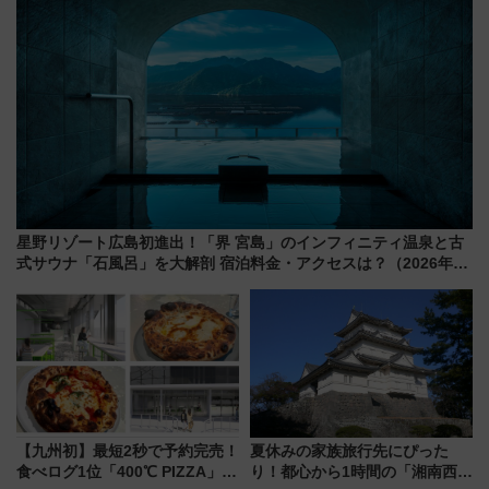
星野リゾート広島初進出！「界 宮島」のインフィニティ温泉と古
式サウナ「石風呂」を大解剖 宿泊料金・アクセスは？（2026年7
月23日開業）
【九州初】最短2秒で予約完売！
夏休みの家族旅行先にぴった
食べログ1位「400℃ PIZZA」が
り！都心から1時間の「湘南西エ