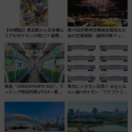
【9/9開始】東京駅から日本橋エ
第74回伊勢神宮奉納全国花火大
リアがポケモンの街に!? 総勢
会の交通規制・臨時列車マッ
100匹以上が出現「レジェンド
プ！JR東海・近鉄で快適にアク
リサーチ」本格謎解き・グッズ
セス
情報まとめ
東急「GREEN×EXPO 2027」ラ
車内にメタモン出現？ みなとみ
ッピング特別列車が7/14～東
らい線×ポケモン「ブクブクうみ
横・田園都市・目黒線でデビュ
ぞこの街」ラッピング電車が運
ー！ 注目の編成やデザインまと
行開始に！ この夏は直通列車で
め
横浜へ！