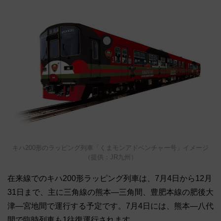
キハ200形のラッピング列車「くまモンアドベンチャー号」イメージ
（提供：JR九州）
在来線でのキハ200形ラッピング列車は、7月4日から12月
31日まで、主に三角線の熊本―三角間、豊肥本線の肥後大
津―宮地間で運行する予定です。7月4日には、熊本―八代
間で臨時列車も1往復運行されます。