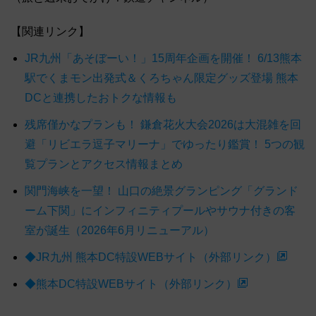
【関連リンク】
JR九州「あそぼーい！」15周年企画を開催！ 6/13熊本
駅でくまモン出発式＆くろちゃん限定グッズ登場 熊本
DCと連携したおトクな情報も
残席僅かなプランも！ 鎌倉花火大会2026は大混雑を回
避「リビエラ逗子マリーナ」でゆったり鑑賞！ 5つの観
覧プランとアクセス情報まとめ
関門海峡を一望！ 山口の絶景グランピング「グランド
ーム下関」にインフィニティプールやサウナ付きの客
室が誕生（2026年6月リニューアル）
◆JR九州 熊本DC特設WEBサイト（外部リンク）
◆熊本DC特設WEBサイト（外部リンク）