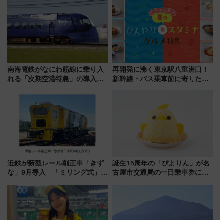
火前に楽しむ仙台観光ルートま
ー当時の停車駅」を再現 運転
で解説！
時刻や特急券の買い方を紹介
南海電鉄がなにわ筋線に乗り入
再開発に沸く東京駅八重洲口！
れる「次期空港特急」の導入を
新幹線・バス乗車前に寄りたい
決定！ピニンファリーナによる
「ヤエチカ」2026年夏の「ひん
日本初の鉄道デザイン
やり＆スタミナグルメ」6選【新
店舗も！】
近鉄が新型レール削正車「きず
誕生15周年の「ぴよりん」が名
な」9月導入 「ミリング式」採
古屋市交通局の一日乗車券に！
用でメンテナンス作業を効率
東山線では貸切電車も登場【限
化！安全性や乗り心地の向上に
定1万5000枚】
貢献するだけでなく、全線区で
活躍するための仕組みも