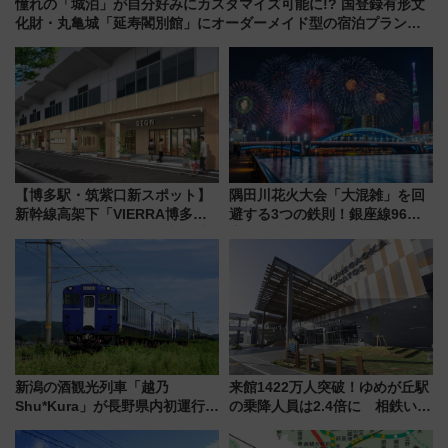
憧れの「城泊」が自分好みにカスタマイズ可能に!? 国登録有形文
化財・丸亀城「延寿閣別館」にオーダーメイド型の宿泊プランが
誕生！
【博多駅・筑紫口新スポット】
隅田川花火大会「大混雑」を回
新幹線高架下「VIERRA博多テ
避する3つの鉄則！銀座線96本
ラス」が9/18開業！九州初出店
増発･浅草線臨時ダイヤ･スカイ
など注目の全6店舗 「博多活憩
ツリー駅の規制まとめ 7/25開催
通り」も一新
（2026年）
新潟の酒観光列車「越乃
来館1422万人突破！ゆめが丘駅
Shu*Kura」が長野県内初運行！
の乗降人員は2.4倍に 相鉄いず
地酒と食を味わう信州プレDC特
み野線「ゆめが丘ソラトス」2周
別企画
年祭にそうにゃん＆DB.スター