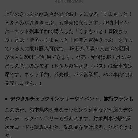
利用可能な区間
上記のきっぷと組み合わせでおトクになる「くまもっと！
Ｂ＆Ｓみやざききっぷ」も発売になります。JR九州イン
ターネット列車予約で購入した「くまもっと！冒険きっ
ぷ」又は「博多⇔くまもっと！仲間と冒険きっぷ」を持っ
ている人に限り購入可能で、JR新八代駅～人吉ICの区間
が大人1,200円で利用できます。発売・受付はJR九州のみ
どりの窓口のみです（Ｂ＆Ｓみやざき（バス）は全車指定
席です。ネット予約、券売機、バス営業所、バス車内では
発売しません。）
デジタルチェックインラリーやイベント、旅行プランも
このほか、熊本県内を走るラッピング列車などを巡るデジ
タルチェックインラリーも行われます。対象列車や駅で2
次元コードを読み込むと、記念品を受け取ることができま
す。