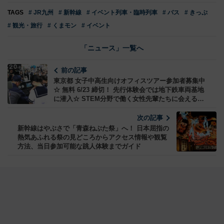
TAGS
# JR九州
# 新幹線
# イベント列車・臨時列車
# バス
# きっぷ
# 観光・旅行
# くまモン
# イベント
「ニュース」一覧へ
前の記事
東京都 女子中高生向けオフィスツアー参加者募集中
☆ 無料 6/23 締切！ 先行体験会では地下鉄車両基地
に潜入☆ STEM分野で働く女性先輩たちに会える聞
ける話せるチャンス！
次の記事
新幹線はやぶさで「青森ねぶた祭」へ！ 日本屈指の
熱気あふれる祭の見どころからアクセス情報や観覧
方法、当日参加可能な跳人体験までガイド