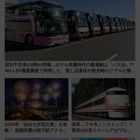
宿泊予定者の9割が悲鳴…ホテル高騰時代の最適解は「バス泊」!?
WILLER最新調査で判明した、推し活遠征や観光時のリアルな懐事
情
2026年「仙台七夕花火祭」を攻
浅草→下今市ノンストップ！？
略！ 混雑回避の地下鉄アクセス
東武100系スペーシアがブルー
からまだ買える有料席情報、花
リボン賞35周年記念で「デビュ