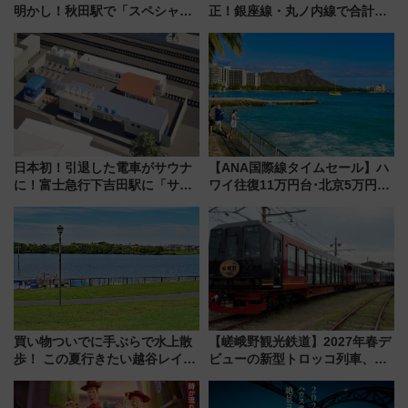
明かし！秋田駅で「スペシャル
正！銀座線・丸ノ内線で合計
ナイト」8月開催、料金や予約方
212本の大増発、混雑緩和に期
法は？
待
日本初！引退した電車がサウナ
【ANA国際線タイムセール】ハ
に！富士急行下吉田駅に「サ電
ワイ往復11万円台･北京5万円台
（SADEN）」2026年12月開
～、憧れのビジネスクラスも！
業 行き交う電車の音や振動を
来春のGW旅行まで狙える激ア
感じながら「ととのう」新感覚
ツ路線まとめ（8/10まで）
買い物ついでに手ぶらで水上散
【嵯峨野観光鉄道】2027年春デ
歩！ この夏行きたい越谷レイク
ビューの新型トロッコ列車、い
タウンの新たな水辺の憩いエリ
よいよ試運転開始へ！現行車両
ア「LAKESIDE PARK」（埼玉
は2026年で引退