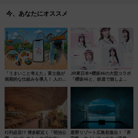
今、あなたにオススメ
「うまいこと考えた」富士急が
JR東日本×櫻坂46の大型コラボ
画期的な仕組みを導入！ 人のか
「櫻坂46と、鉄道で旅しよ
わりにスマホが並ぶ「分身く
う。」が7月20日より始動！新
ん」始動
潟・長野・庄内へ
行列必至!? 博多駅近く「明治公
星野リゾート広島初進出！「界