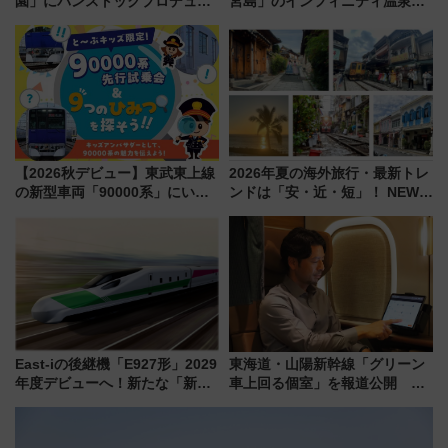
園」にパンストックプロデュー
宮島」のインフィニティ温泉と
スの新業態『Land Bageri』8/7
古式サウナ「石風呂」を大解剖
オープン 秋からはビストロ営業
宿泊料金・アクセスは？（2026
も！
年7月23日開業）
【2026秋デビュー】東武東上線
2026年夏の海外旅行・最新トレ
の新型車両「90000系」にいち
ンドは「安・近・短」！ NEWT
早く乗れる！ 8/11開催の小学生
調査から読み解く、最新の人気
向け先行試乗会でキッズアンバ
渡航先TOP5とは？ 円安時代の
サダーになろう
旅行術
East-iの後継機「E927形」2029
東海道・山陽新幹線「グリーン
年度デビューへ！新たな「新幹
車上回る個室」を報道公開 プ
線専用検測車」の性能を徹底解
ライベート感備えた上質な空間
説【JR東日本】