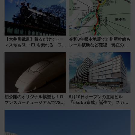
マンが登場
【大井川鐵道】着るだけでトー
令和8年熊本地震で九州新幹線も
マス号もSL・ELも乗れる「フリ
レール破断など確認 現在の運
ーきっぷTシャツ」8月6日より
転見合わせ状況と交通網への影
受注販売
響
初公開のオリジナル模型も！ロ
9月10日オープンの直結ビル
マンスカーミュージアムでVSE
「ekubo京成」誕生で、スカイ
の設計秘話に迫る企画展が7月
ライナーも停まる巨大ハブ駅・
15日スタート
新鎌ヶ谷はどう変わる？ 全テナ
ント情報も公開！