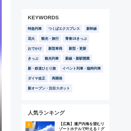
KEYWORDS
特急列車
つくばエクスプレス
新幹線
花火
観光・旅行
青春18きっぷ
おでかけ
新型車両
新型・更新
きっぷ
観光列車
新線・新駅開業
新・鉄道ひとり旅
イベント列車・臨時列車
ダイヤ改正
再開発
新オープン・注目スポット
人気ランキング
【広島】瀬戸内海を望むリ
ゾートホテルで叶える！グ