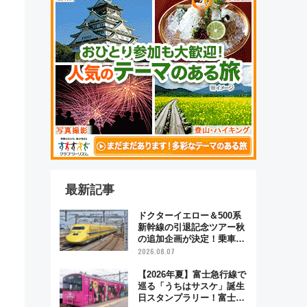
最新記事
ドクターイエロー＆500系
新幹線の引退記念ツアー秋
の追加企画が決定！乗車体
験やグッズ・ホテル情報ま
2026.08.07
とめ
【2026年夏】富士急行線で
巡る「うちはサスケ」誕生
日スタンプラリー！富士急