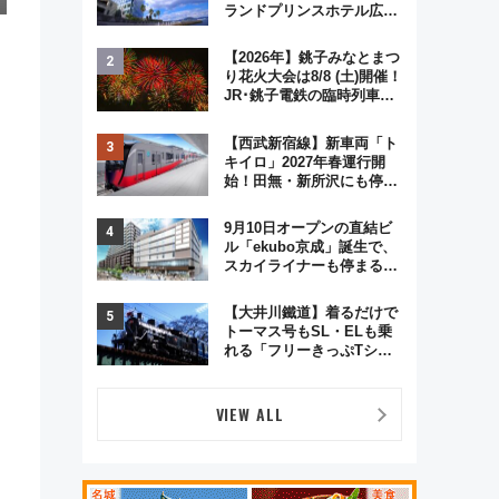
ランドプリンスホテル広島
のフォトウエディング＆カ
ジュアルパーティープラン
【2026年】銚子みなとまつ
り花火大会は8/8 (土)開催！
JR･銚子電鉄の臨時列車や
アクセス情報、利根川に咲
く8,000発の大迫力＆屋台
【西武新宿線】新車両「ト
を満喫
キイロ」2027年春運行開
始！田無・新所沢にも停
車 2028年春には「第2
弾」も
9月10日オープンの直結ビ
ル「ekubo京成」誕生で、
スカイライナーも停まる巨
大ハブ駅・新鎌ヶ谷はどう
変わる？ 全テナント情報も
【大井川鐵道】着るだけで
公開！
トーマス号もSL・ELも乗
れる「フリーきっぷTシャ
ツ」8月6日より受注販売
VIEW ALL