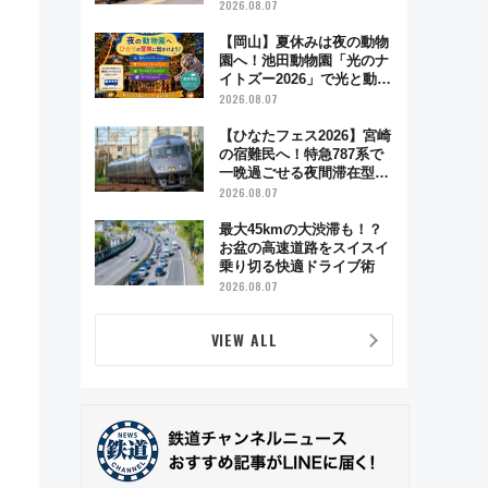
ハイランド限定グルメ＆グ
2026.08.07
ッズ徹底ガイド
【岡山】夏休みは夜の動物
園へ！池田動物園「光のナ
イトズー2026」で光と動物
が彩る特別な夜
2026.08.07
【ひなたフェス2026】宮崎
の宿難民へ！特急787系で
一晩過ごせる夜間滞在型イ
ベント「スワローおひさ
2026.08.07
ま」が救世主に？
最大45kmの大渋滞も！？
お盆の高速道路をスイスイ
乗り切る快適ドライブ術
2026.08.07
VIEW ALL