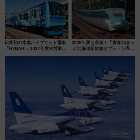
イダー」に注目 2026年夏は所
沢へ遊びに行こう
日本初の水素ハイブリッド電車
2026年夏も必須！「青春18きっ
「HYBARI」2027年度末営業運
ぷ 北海道新幹線オプション券」
転へ 鉄道・発電・まちづくり
自動改札対応ルールと途中下車
で水素利活用が加速
の罠