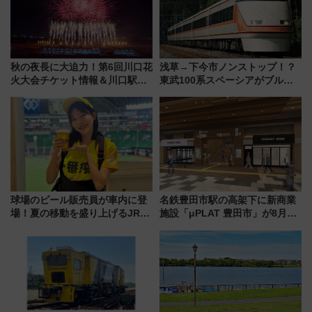
秋の夜長に大迫力！第6回川口花
浅草→下今市ノンストップ！？
火大会チケット情報＆川口駅か
東武100系スペーシアがブルー
らのアクセスガイド
リボン賞35周年記念で「デビュ
ー当時の停車駅」を再現 運転
時刻や特急券の買い方を紹介
球場のビール販売員が車内に登
名鉄豊田市駅の高架下に新商業
場！夏の移動を盛り上げるJR九
施設「μPLAT 豊田市」が8月26
州「ビール新幹線」7月31日・8
日開業！全8店舗が出店し街の新
月7日限定 ソフトバンクホーク
たな玄関口へ
スとコラボ