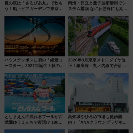
夏の夜は「さるびあ丸」で飲も
南海・日立と量子技術活用でシ
う！船上ビアガーデンで東京湾
ステム構築 なにわ筋線にも期待
の夜景を眺めながら軽く一
乗務員・車両計画作業を短縮へ
杯……工場直送生ビールや島グ
ルメが美味い
ハウステンボスに初の「絶景コ
2026年9月東京メトロダイヤ改
ースター」2027年誕生！秋の
正！銀座線・丸ノ内線で合計
「すんごいハロウィン」見どこ
212本の大増発、混雑緩和に期
ろも一挙紹介
待
としまえんの流れるプールが西
高知城やひろめ市場も徒歩圏
武園ゆうえんちで復活!? 100周
内！「ANAクラウンプラザホテ
年記念企画＆「春日のうん○スラ
ル高知」が8月開業