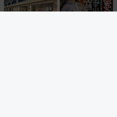
【博多駅・筑紫口新スポット】
埼玉・川越駅すぐ！「川越餃子
新幹線高架下「VIERRA博多テ
祭り」とは？宇都宮・浜松から
ラス」が9/18開業！九州初出店
ご当地和牛まで全国の人気餃子
など注目の全6店舗 「博多活憩
を食べ比べ【7月25日・26日開
通り」も一新
催】
所沢から伊香保温泉・草津温泉へ直行！「ゆめぐり所沢・川越
号」で群馬の温泉旅をもっと気軽に 運行ダイヤ・運賃を解説