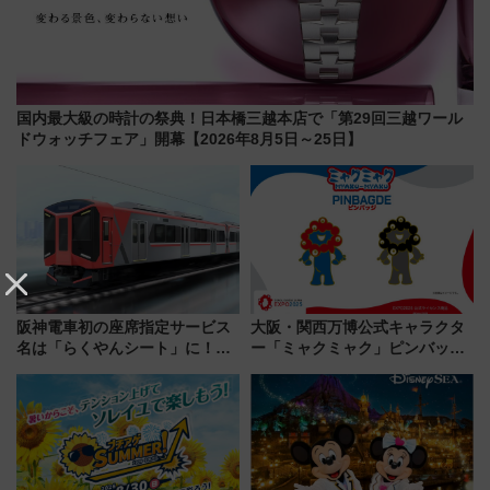
国内最大級の時計の祭典！日本橋三越本店で「第29回三越ワール
ドウォッチフェア」開幕【2026年8月5日～25日】
阪神電車初の座席指定サービス
大阪・関西万博公式キャラクタ
名は「らくやんシート」に！新
ー「ミャクミャク」ピンバッジ
型3000系で大阪梅田～山陽姫路
新登場！関西の駅構内などで7月
を快適移動
中旬発売