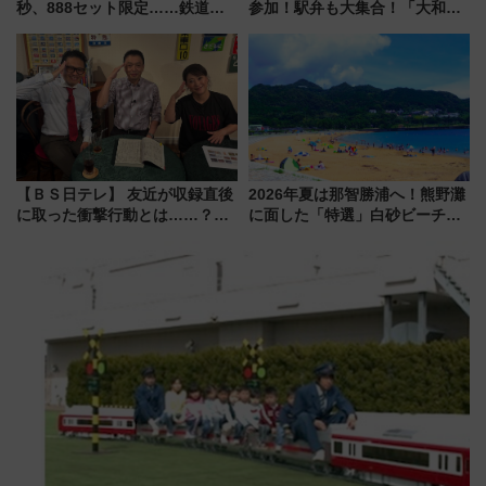
秒、888セット限定……鉄道各
参加！駅弁も大集合！「大和鉄
社の「8・8・8」な記念きっぷ
道まつり2026」が8月8日・9日
たち
に開催決定
【ＢＳ日テレ】 友近が収録直後
2026年夏は那智勝浦へ！熊野灘
に取った衝撃行動とは……？
に面した「特選」白砂ビーチは
『友近・礼二の妄想トレイン』
必見 「第17回那智勝浦町花火大
で極上の夏祭り鉄道旅を放送
会」は8月11日開催！