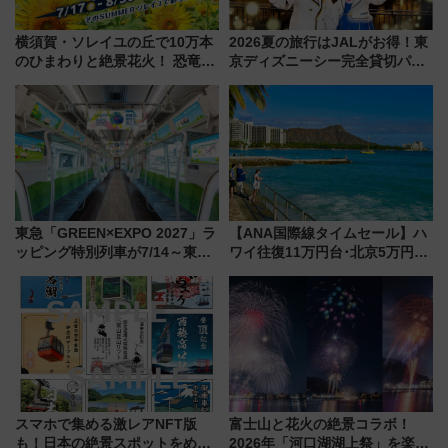
横須賀・ソレイユの丘で10万本
2026夏の旅行はJALがお得！東
のひまわりと絶景花火！ 恐竜や
京ディズニーシー完全貸切パー
ドッグプールなど三浦半島の日
ティー招待券が当たるキャンペ
帰りお出かけ最新情報（2026年
ーン始まる 条件は「夏の国内
7月17日～開催）
線に2回搭乗」
東急「GREEN×EXPO 2027」ラ
【ANA国際線タイムセール】ハ
ッピング特別列車が7/14～東
ワイ往復11万円台･北京5万円台
横・田園都市・目黒線でデビュ
～、憧れのビジネスクラスも！
ー！ 注目の編成やデザインまと
来春のGW旅行まで狙える激ア
め
ツ路線まとめ（8/10まで）
スマホで集める激レアNFT版
富士山と花火の絶景コラボ！
も！日本の絶景スポットをめぐ
2026年「河口湖湖上祭」を楽し