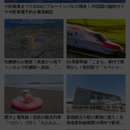
小松島港まつり2026にブルーインパルス飛来！JR四国の臨時ダイ
ヤや駐車場予約を徹底解説
札幌都心が激変！高速から地下
E6系新幹線「こまち」車内で夜
トンネルで札幌駅へ直結、「創
明かし！秋田駅で「スペシャル
成川通都心アクセス道路」が7月
ナイト」8月開催、料金や予約方
から本格着工、延長4.8km整備
法は？
事業の全貌
愛犬と電車旅！近鉄の観光列車
新函館北斗駅の裏側に潜入！北
「つどい」で行く「わんわん列
海道新幹線開業10周年で駅長
車」第5弾！海辺のBBQも楽し
室・地下通路など公開イベン