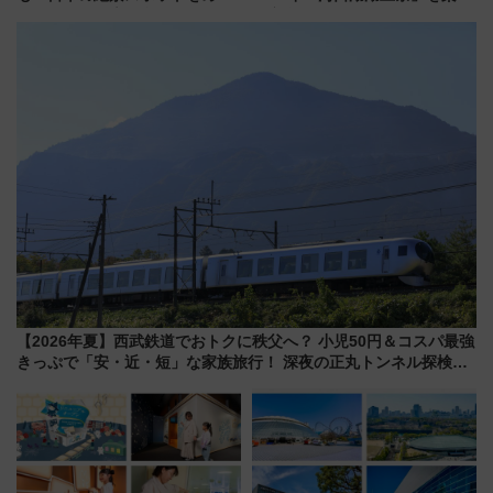
って集める「索道印(さくどうい
む完全ガイド＆鉄道アクセスの
ん)」企画がスタート
ススメ
【2026年夏】西武鉄道でおトクに秩父へ？ 小児50円＆コスパ最強
きっぷで「安・近・短」な家族旅行！ 深夜の正丸トンネル探検や
特急ラビューも