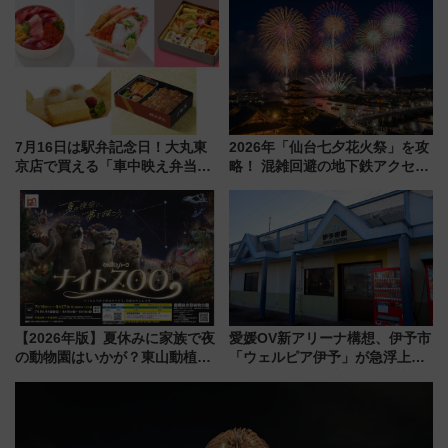
める日帰りツアー
ト 参加方法や体験内容を紹介
7月16日は駅弁記念日！大丸東
2026年「仙台七夕花火祭」を攻
京店で買える「車中映え弁当」
略！ 混雑回避の地下鉄アクセス
フェア【2026年夏】
からまだ買える有料席情報、花
火前に楽しむ仙台観光ルートま
で解説！
【2026年版】夏休みに家族で夜
愛媛OV新アリーナ構想、伊予市
の動物園はいかが？東山動植物
「ウェルピア伊予」が急浮上！
園＆のんほいパーク「ナイト
サイボウズ青野社長の参加表明
ZOO」開催情報
で探る鉄道アクセスの未来