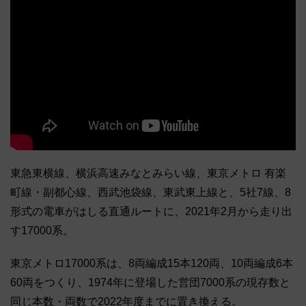
東急東横線、横浜高速みなとみらい線、東京メトロ 有楽
町線・副都心線、西武池袋線、東武東上線と、5社7線、8
形式の電車がはしる直通ルートに、2021年2月から走り出
す17000系。
東京メトロ17000系は、8両編成15本120両、10両編成6本
60両をつくり、1974年に登場した営団7000系の現存数と
同じ本数・両数で2022年度までに置き換える。