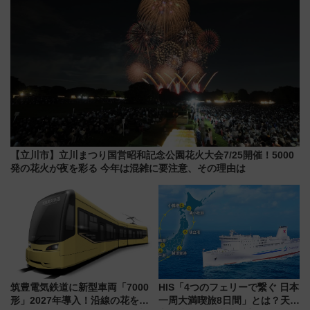
【立川市】立川まつり国営昭和記念公園花火大会7/25開催！5000
発の花火が夜を彩る 今年は混雑に要注意、その理由は
筑豊電気鉄道に新型車両「7000
HIS「4つのフェリーで繋ぐ 日本
形」2027年導入！沿線の花をイ
一周大満喫旅8日間」とは？天橋