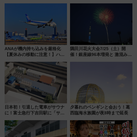
メージしたイエローを採用 車
立・小樽・日光東照宮など全国
内は落ち着いたゆとりある空間
の絶景＆限定グルメを網羅！煩
に
雑な手続きも不要でお手軽に楽
しめるプランが登場
ANAが機内持ち込みを厳格化
隅田川花火大会7/25（土）開
【夏休みの移動に注意！】ハン
催！銀座線96本増発と 激混みの
ドバッグやPCケースも対象の
「浅草駅」を回避する最寄り駅･
「身の回り品」新サイズ制限
アクセス攻略法、2万発の花火が
(40×30×20cm)おさらい
都心の夜に！
日本初！引退した電車がサウナ
夕暮れのペンギンと会おう！葛
に！富士急行下吉田駅に「サ電
西臨海水族園が夜8時まで延長
（SADEN）」2026年12月開
業 行き交う電車の音や振動を
感じながら「ととのう」新感覚