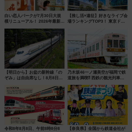
白い恋人パークが7月30日大規
【推し活×遠征】好きなライブ会
模リニューアル！ 2026年最新の
場ランキングTOP3！ 東京ドー
新エリア・工場見学の見どころ
ムや大阪城ホールが選ばれる理
と料金・アクセスを徹底解説
由と交通アクセス術、ライブ会
（札幌市）
場に何を求める？
【明日から】お盆の新幹線「の
乃木坂46一ノ瀬美空が福岡で鉄
ぞみ」は自由席なし！8月8日午
道旅を満喫⁈ 西鉄の観光列車
前はほぼ満席…でも数時間ズラ
「THE RAIL KITCHEN
せば空きが見つかることも 混
CHIKUGO」で巡る福岡･太宰
雑避ける「空席」探しのコツ
府･柳川の旅！YouTubeが公開
に
令和8年8月8日、午前8時8分8
【奈良県】全国から鉄道会社が