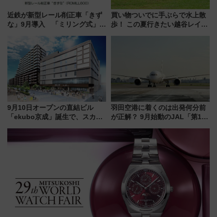
近鉄が新型レール削正車「きず
買い物ついでに手ぶらで水上散
な」9月導入 「ミリング式」採
歩！ この夏行きたい越谷レイク
用でメンテナンス作業を効率
タウンの新たな水辺の憩いエリ
化！安全性や乗り心地の向上に
ア「LAKESIDE PARK」（埼玉
貢献するだけでなく、全線区で
県越谷市）
活躍するための仕組みも
9月10日オープンの直結ビル
羽田空港に着くのは出発何分前
「ekubo京成」誕生で、スカイ
が正解？ 9月始動のJAL「第1タ
ライナーも停まる巨大ハブ駅・
ーミナル北側サテライト」は徒
新鎌ヶ谷はどう変わる？ 全テナ
歩1キロ超え！ 知っておきたい
ント情報も公開！
変更点まとめ