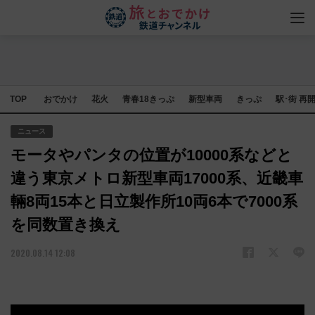
TOP
おでかけ
花火
青春18きっぷ
新型車両
きっぷ
駅･街 再
ニュース
モータやパンタの位置が10000系などと
違う東京メトロ新型車両17000系、近畿車
輛8両15本と日立製作所10両6本で7000系
を同数置き換え
2020.08.14 12:08