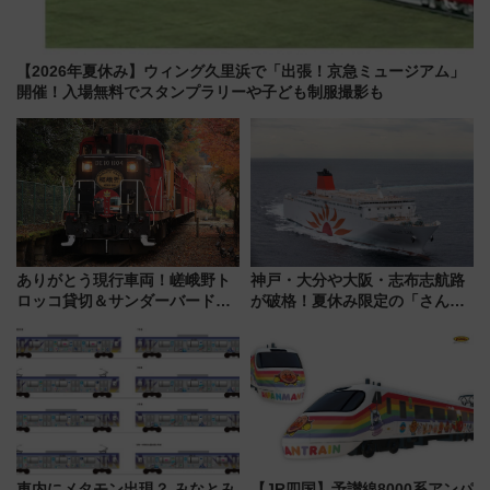
【2026年夏休み】ウィング久里浜で「出張！京急ミュージアム」
開催！入場無料でスタンプラリーや子ども制服撮影も
ありがとう現行車両！嵯峨野ト
神戸・大分や大阪・志布志航路
ロッコ貸切＆サンダーバードレ
が破格！夏休み限定の「さんふ
ストランで語り合う秋の京都
らわあスペシャルセール」スタ
斉藤雪乃＆福原トシヒロと行
ート 夕朝食ビュッフェ付きで
く！9月13日「京都の鉄道満喫
快適な船旅はいかが？
ツアー」開催
車内にメタモン出現？ みなとみ
【JR四国】予讃線8000系アンパ