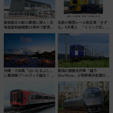
新函館北斗駅の裏側に潜入！北
近鉄が新型レール削正車「きず
海道新幹線開業10周年で駅長
な」9月導入 「ミリング式」採
室・地下通路など公開イベン
用でメンテナンス作業を効率
ト 参加方法や体験内容を紹介
化！安全性や乗り心地の向上に
貢献するだけでなく、全線区で
活躍するための仕組みも
沖縄・小浜島「はいむるぶし」
新潟の酒観光列車「越乃
に最高峰プールヴィラ誕生！ 石
Shu*Kura」が長野県内初運行！
垣島から船で向かう究極のご褒
地酒と食を味わう信州プレDC特
美旅「何もしない贅沢」を体験
別企画
してみない？