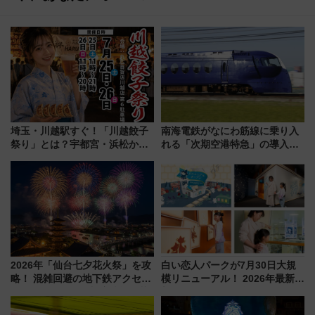
埼玉・川越駅すぐ！「川越餃子
南海電鉄がなにわ筋線に乗り入
祭り」とは？宇都宮・浜松から
れる「次期空港特急」の導入を
ご当地和牛まで全国の人気餃子
決定！ピニンファリーナによる
を食べ比べ【7月25日・26日開
日本初の鉄道デザイン
催】
2026年「仙台七夕花火祭」を攻
白い恋人パークが7月30日大規
略！ 混雑回避の地下鉄アクセス
模リニューアル！ 2026年最新の
からまだ買える有料席情報、花
新エリア・工場見学の見どころ
火前に楽しむ仙台観光ルートま
と料金・アクセスを徹底解説