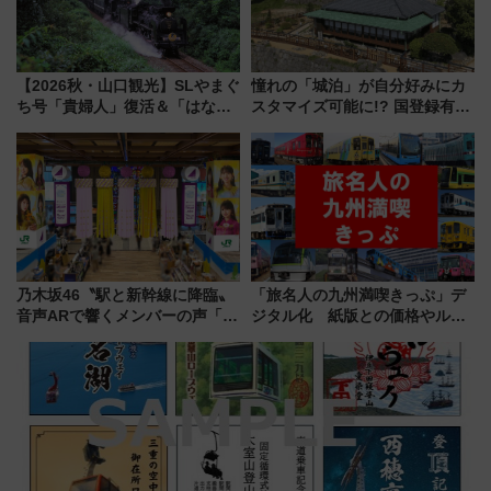
【2026秋・山口観光】SLやまぐ
憧れの「城泊」が自分好みにカ
ち号「貴婦人」復活＆「はなあ
スタマイズ可能に!? 国登録有形
かり」初走行区間も！山口DCの
文化財・丸亀城「延寿閣別館」
注目観光列車まとめ きっぷの取
にオーダーメイド型の宿泊プラ
り方は？
ンが誕生！
乃木坂46〝駅と新幹線に降臨〟
「旅名人の九州満喫きっぷ」デ
音声ARで響くメンバーの声「真
ジタル化 紙版との価格やルー
夏の全国ツアー2026」
ルの違いを解説