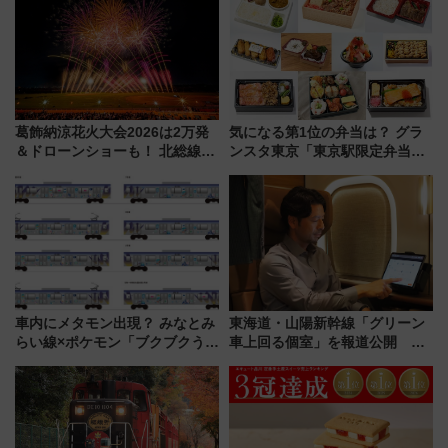
ぶ！ JR空港駅は2面3線化！
（7月18日スタート）
葛飾納涼花火大会2026は2万発
気になる第1位の弁当は？ グラ
＆ドローンショーも！ 北総線を
ンスタ東京「東京駅限定弁当
使った穴場アクセスや臨時列
2026 売上ランキング」
車、観覧スポット情報と周辺観
光まとめ（7/28開催）
車内にメタモン出現？ みなとみ
東海道・山陽新幹線「グリーン
らい線×ポケモン「ブクブクうみ
車上回る個室」を報道公開 プ
ぞこの街」ラッピング電車が運
ライベート感備えた上質な空間
行開始に！ この夏は直通列車で
横浜へ！