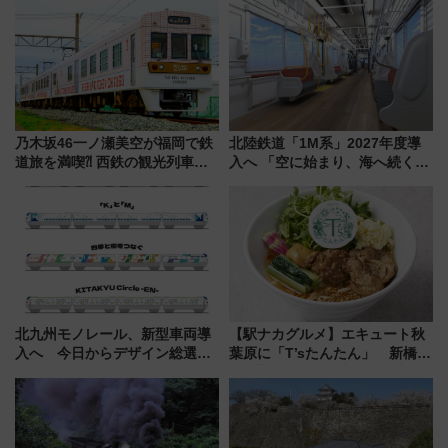
乃木坂46一ノ瀬美空が福岡で鉄
北陸鉄道「1M系」2027年度導
道旅を満喫⁈ 西鉄の観光列車
入へ 「空に始まり、海へ続く」
「THE RAIL KITCHEN
白山比咩神社をモチーフにした
CHIKUGO」で巡る福岡･太宰
神秘的なデザイン
府･柳川の旅！YouTubeが公開
に
北九州モノレール、新型車両導
【駅ナカグルメ】エキュート秋
入へ 今日からデザイン総選挙
葉原に「T’sたんたん」 新橋に
始まる
551蓬莱のDNAを継ぐ「東京豚
饅」、オムライス専門店「肉と
たまご」新グルメ続々登場！
【2026年8月】