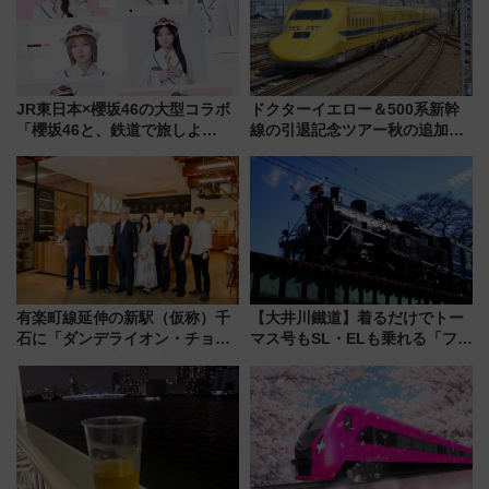
JR東日本×櫻坂46の大型コラボ
ドクターイエロー＆500系新幹
「櫻坂46と、鉄道で旅しよ
線の引退記念ツアー秋の追加企
う。」が7月20日より始動！新
画が決定！乗車体験やグッズ・
潟・長野・庄内へ
ホテル情報まとめ
有楽町線延伸の新駅（仮称）千
【大井川鐵道】着るだけでトー
石に「ダンデライオン・チョコ
マス号もSL・ELも乗れる「フリ
レート」が出店！ 東京メトロが
ーきっぷTシャツ」8月6日より
1億円出資で挑む新時代のまちづ
受注販売
くりとは？