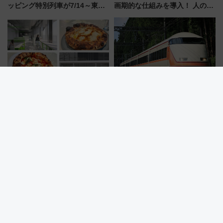
ッピング特別列車が7/14～東
画期的な仕組みを導入！ 人のか
横・田園都市・目黒線でデビュ
わりにスマホが並ぶ「分身く
ー！ 注目の編成やデザインまと
ん」始動
め
【九州初】最短2秒で予約完売！
浅草→下今市ノンストップ！？
食べログ1位「400℃ PIZZA」が
東武100系スペーシアがブルー
博多駅すぐの明治公園に8/7オー
リボン賞35周年記念で「デビュ
プン。もつ鍋風など限定メニュ
ー当時の停車駅」を再現 運転
ーも
時刻や特急券の買い方を紹介