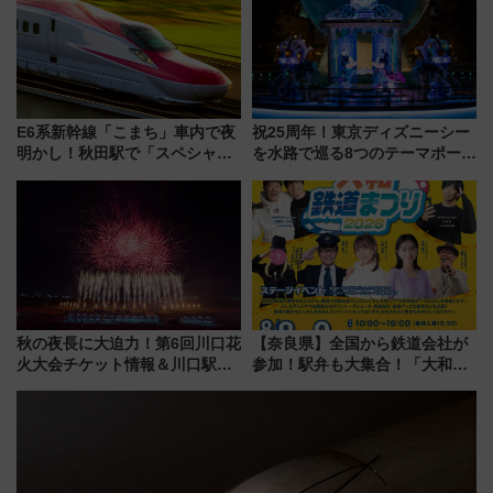
で解説！
（札幌市）
E6系新幹線「こまち」車内で夜
祝25周年！東京ディズニーシー
明かし！秋田駅で「スペシャル
を水路で巡る8つのテーマポート
ナイト」8月開催、料金や予約方
と限定デコレーションを解説
法は？
秋の夜長に大迫力！第6回川口花
【奈良県】全国から鉄道会社が
火大会チケット情報＆川口駅か
参加！駅弁も大集合！「大和鉄
らのアクセスガイド
道まつり2026」が8月8日・9日
に開催決定