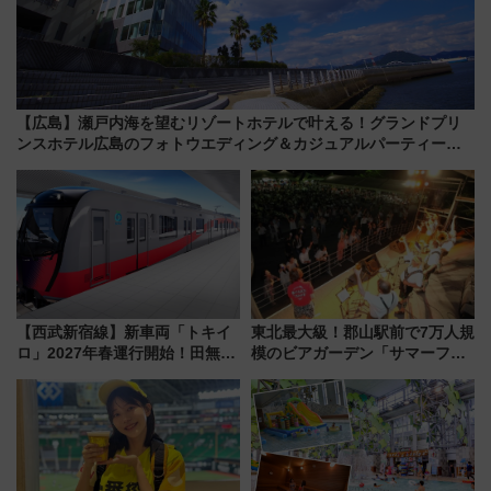
【広島】瀬戸内海を望むリゾートホテルで叶える！グランドプリ
ンスホテル広島のフォトウエディング＆カジュアルパーティープ
ラン
【西武新宿線】新車両「トキイ
東北最大級！郡山駅前で7万人規
ロ」2027年春運行開始！田無・
模のビアガーデン「サマーフェ
新所沢にも停車 2028年春には
スタ IN KORIYAMA 2026」
「第2弾」も
7/24-26開催！ 有料席はJRE
MALLで予約可能