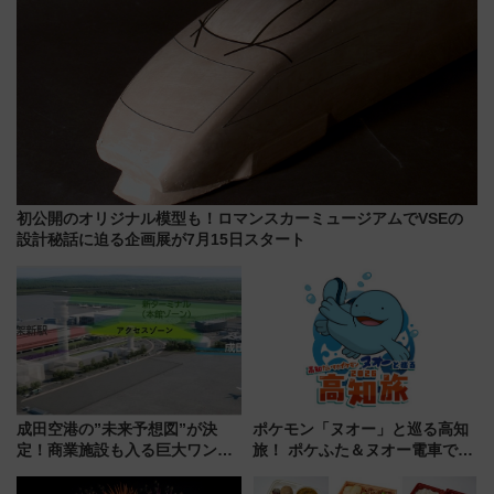
初公開のオリジナル模型も！ロマンスカーミュージアムでVSEの
設計秘話に迫る企画展が7月15日スタート
成田空港の”未来予想図”が決
ポケモン「ヌオー」と巡る高知
定！商業施設も入る巨大ワンタ
旅！ ポケふた＆ヌオー電車で楽
ーミナル、京成の高架新駅整備
しむ鉄道スタンプラリーで土佐
で新型特急が品川･羽田とを結
路の絶景と絶品グルメを満喫！