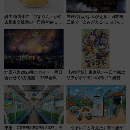
誕生15周年の「ぴよりん」が名
国鉄時代がよみがえる！日本橋
古屋市交通局の一日乗車券に！
三越で「よみがえる にっぽんの
東山線では貸切電車も登場【限
鉄道展」7/22-8/3開催、広田尚
定1万5000枚】
敬の名作写真も、駅弁フェスも
同時開催！
北國花火2026完全ガイド、両日
【9/9開始】東京駅から日本橋エ
合わせて3万発超！ 7/25金沢大
リアがポケモンの街に!? 総勢
会・8/1川北大会の2つの花火大
100匹以上が出現「レジェンド
会の日程・アクセス・観覧席ま
リサーチ」本格謎解き・グッズ
とめ（石川県）
情報まとめ
東急「GREEN×EXPO 2027」ラ
「うまいこと考えた」富士急が