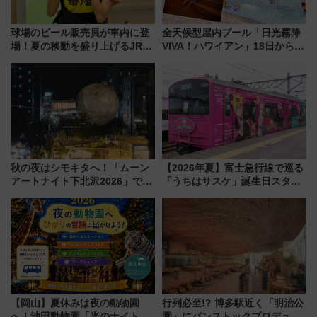
球場のビール販売員が車内に登
全天候型屋内プール「日光霧降
場！夏の移動を盛り上げるJR九
VIVA！ハワイアン」18日から営
州「ビール新幹線」7月31日・8
業開始 小さなお子様連れのフ
月7日限定 ソフトバンクホーク
ァミリーから大人まで幅広い世
スとコラボ
代が一日中楽しる夏のリゾート
を楽しんで
秋の夜はシモキタへ！「ムーン
【2026年夏】富士急行線で巡る
アートナイト下北沢2026」でイ
「うちはサスケ」誕生日スタン
マーシブシアターやアート巡り
プラリー！富士急ハイランド限
を満喫しよう
定グルメ＆グッズ徹底ガイド
【岡山】夏休みは夜の動物園
行列必至!? 博多駅近く「明治公
へ！池田動物園「光のナイトズ
園」にパンストックプロデュー