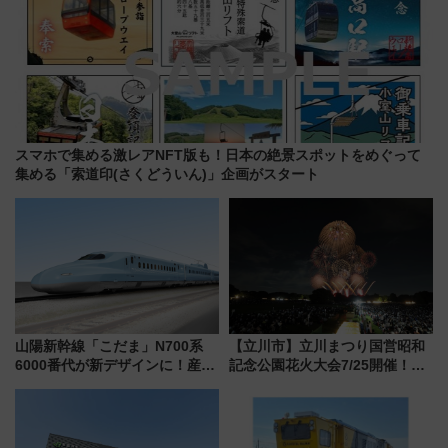
スマホで集める激レアNFT版も！日本の絶景スポットをめぐって
集める「索道印(さくどういん)」企画がスタート
山陽新幹線「こだま」N700系
【立川市】立川まつり国営昭和
6000番代が新デザインに！産学
記念公園花火大会7/25開催！
連携で描く瀬戸内の波模様 運
5000発の花火が夜を彩る 今年は
用は今冬から
混雑に要注意、その理由は