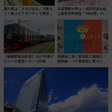
夏の夜は「さるびあ丸」で飲も
京成電鉄が押上～成田空港を結
う！船上ビアガーデンで東京湾
ぶ新型有料特急「3900形」のコ
の夜景を眺めながら軽く一
ンセプト・デザイン公開 愛称
杯……工場直送生ビールや島グ
募集も実施
ルメが美味い
【嵯峨野観光鉄道】2027年春デ
再開発に沸く東京駅八重洲口！
ビューの新型トロッコ列車、い
新幹線・バス乗車前に寄りたい
よいよ試運転開始へ！現行車両
「ヤエチカ」2026年夏の「ひん
は2026年で引退
やり＆スタミナグルメ」6選【新
店舗も！】