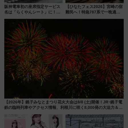
阪神電車初の座席指定サービス
【ひなたフェス2026】宮崎の宿
名は「らくやんシート」に！新
難民へ！特急787系で一晩過ご
型3000系で大阪梅田～山陽姫路
せる夜間滞在型イベント「スワ
を快適移動
ローおひさま」が救世主に？
【2026年】銚子みなとまつり花火大会は8/8 (土)開催！JR･銚子電
鉄の臨時列車やアクセス情報、利根川に咲く8,000発の大迫力＆屋
台を満喫