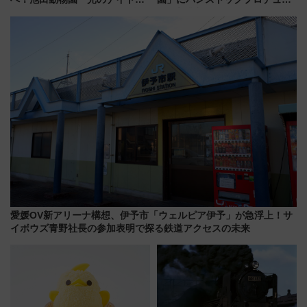
ー2026」で光と動物が彩る特別
スの新業態『Land Bageri』8/7
な夜
オープン 秋からはビストロ営業
も！
愛媛OV新アリーナ構想、伊予市「ウェルピア伊予」が急浮上！サ
イボウズ青野社長の参加表明で探る鉄道アクセスの未来