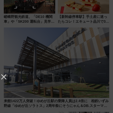
嵯峨野観光鉄道、「DE10 機関
【新幹線停車駅】手土産に迷っ
車」や「SK200 運転台」見学ツ
たらコレ！エキュート品川で3年
アーを開催！ ラストランイベン
連続売上1位を獲得した定番手土
トの一環で激レア体験できちゃ
産スイーツとは？
うかも 参加方法やスケジュール
をご紹介
来館1422万人突破！ゆめが丘駅の乗降人員は2.4倍に 相鉄いずみ
野線「ゆめが丘ソラトス」2周年祭にそうにゃん＆DB.スターマン
が登場