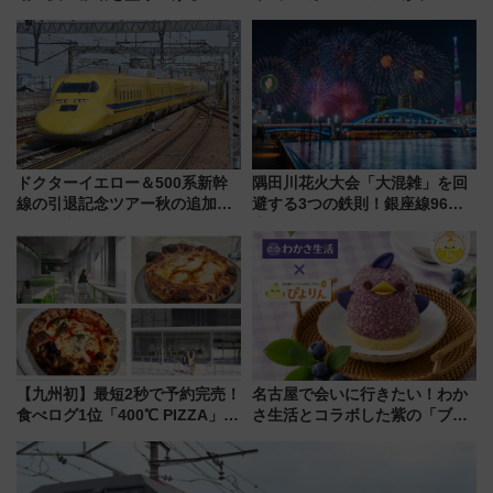
州「ビール新幹線」7月31日・8
リボン賞35周年記念で「デビュ
月7日限定 ソフトバンクホーク
ー当時の停車駅」を再現 運転
スとコラボ
時刻や特急券の買い方を紹介
ドクターイエロー＆500系新幹
隅田川花火大会「大混雑」を回
線の引退記念ツアー秋の追加企
避する3つの鉄則！銀座線96本
画が決定！乗車体験やグッズ・
増発･浅草線臨時ダイヤ･スカイ
ホテル情報まとめ
ツリー駅の規制まとめ 7/25開催
（2026年）
【九州初】最短2秒で予約完売！
名古屋で会いに行きたい！わか
食べログ1位「400℃ PIZZA」が
さ生活とコラボした紫の「ブル
博多駅すぐの明治公園に8/7オー
ーベリーぴよりん」期間限定販
プン。もつ鍋風など限定メニュ
売
ーも