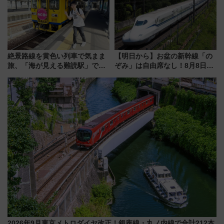
絶景路線を黄色い列車で気まま
【明日から】お盆の新幹線「の
旅、「海が見える難読駅」で幸
ぞみ」は自由席なし！8月8日午
せの黄色いハンカチに願いを
前はほぼ満席…でも数時間ズラ
「新・鉄道ひとり旅」279回目
せば空きが見つかることも 混
の舞台は「島原鉄道」
雑避ける「空席」探しのコツ
2026年9月東京メトロダイヤ改正！銀座線・丸ノ内線で合計212本