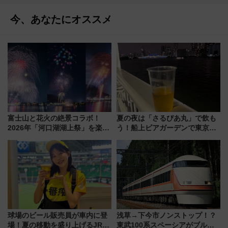
今、あなたにオススメ
富士山と花火の絶景コラボ！
夏の夜は「さるびあ丸」で飲も
2026年「河口湖湖上祭」を楽し
う！船上ビアガーデンで東京湾
む完全ガイド＆鉄道アクセスの
の夜景を眺めながら軽く一
ススメ
杯……工場直送生ビールや島グ
ルメが美味い
球場のビール販売員が車内に登
浅草→下今市ノンストップ！？
場！夏の移動を盛り上げるJR九
東武100系スペーシアがブルー