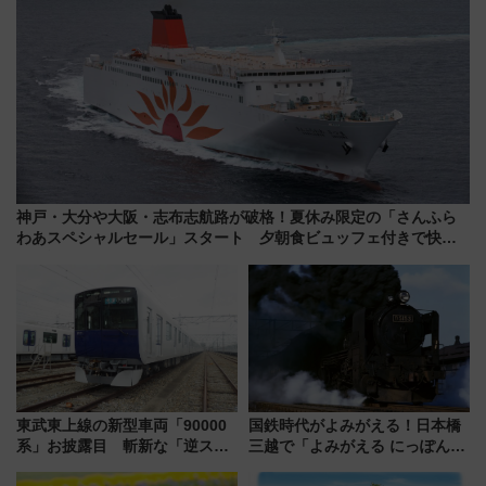
神戸・大分や大阪・志布志航路が破格！夏休み限定の「さんふら
わあスペシャルセール」スタート 夕朝食ビュッフェ付きで快適
な船旅はいかが？
東武東上線の新型車両「90000
国鉄時代がよみがえる！日本橋
系」お披露目 斬新な「逆スラ
三越で「よみがえる にっぽんの
ント式」の先頭形状と明るく開
鉄道展」7/22-8/3開催、広田尚