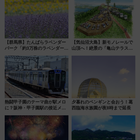
放的な車内空間に注目、デビュ
敬の名作写真も、駅弁フェスも
ーは9月
同時開催！
【群馬県】たんばらラベンダー
【気仙沼大島】新モノレールで
パーク「約3万株のラベンダー」
山頂へ！絶景の「亀山テラス
が見頃！新幹線＆無料送迎バス
360°」が7月19日オープン、休
で都心から約1時間半で夏の絶景
暇村のお得な日帰りプランも登
を！
場
熱闘甲子園のテーマ曲が駅メロ
夕暮れのペンギンと会おう！葛
に？阪神・甲子園駅の接近メロ
西臨海水族園が夜8時まで延長
ディがVaundy「かげろう」×向
谷実アレンジの特別仕様へ、8月
5日始発から