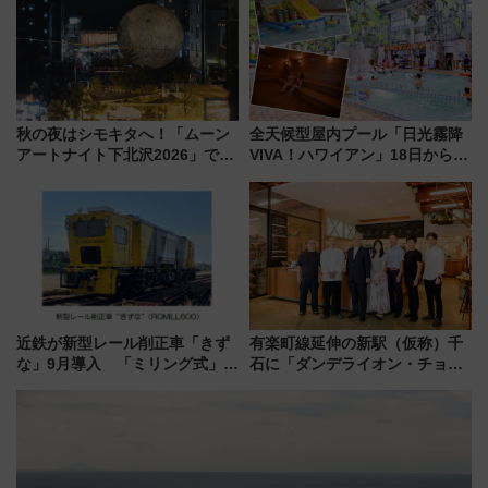
マンが登場
注目スポット
秋の夜はシモキタへ！「ムーン
全天候型屋内プール「日光霧降
アートナイト下北沢2026」でイ
VIVA！ハワイアン」18日から営
マーシブシアターやアート巡り
業開始 小さなお子様連れのフ
を満喫しよう
ァミリーから大人まで幅広い世
代が一日中楽しる夏のリゾート
を楽しんで
近鉄が新型レール削正車「きず
有楽町線延伸の新駅（仮称）千
な」9月導入 「ミリング式」採
石に「ダンデライオン・チョコ
用でメンテナンス作業を効率
レート」が出店！ 東京メトロが
化！安全性や乗り心地の向上に
1億円出資で挑む新時代のまちづ
貢献するだけでなく、全線区で
くりとは？
活躍するための仕組みも