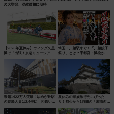
の大増発、混雑緩和に期待
【2026年夏休み】ウィング久里
埼玉・川越駅すぐ！「川越餃子
浜で「出張！京急ミュージア
祭り」とは？宇都宮・浜松から
ム」開催！入場無料でスタンプ
ご当地和牛まで全国の人気餃子
ラリーや子ども制服撮影も
を食べ比べ【7月25日・26日開
催】
来館1422万人突破！ゆめが丘駅
夏休みの家族旅行先にぴった
の乗降人員は2.4倍に 相鉄いず
り！都心から1時間の「湘南西エ
み野線「ゆめが丘ソラトス」2周
リア」満喫ガイド 鎌倉・江の
年祭にそうにゃん＆DB.スター
島とは異なる魅力を持つ今夏の