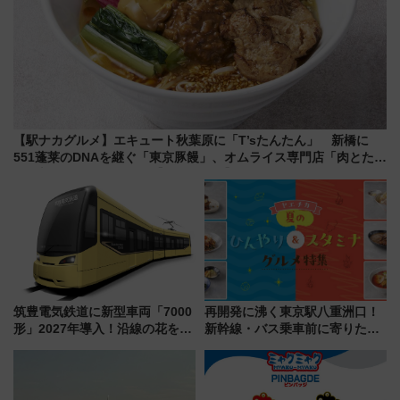
【駅ナカグルメ】エキュート秋葉原に「T’sたんたん」 新橋に
551蓬莱のDNAを継ぐ「東京豚饅」、オムライス専門店「肉とたま
ご」新グルメ続々登場！【2026年8月】
筑豊電気鉄道に新型車両「7000
再開発に沸く東京駅八重洲口！
形」2027年導入！沿線の花をイ
新幹線・バス乗車前に寄りたい
メージしたイエローを採用 車
「ヤエチカ」2026年夏の「ひん
内は落ち着いたゆとりある空間
やり＆スタミナグルメ」6選【新
に
店舗も！】