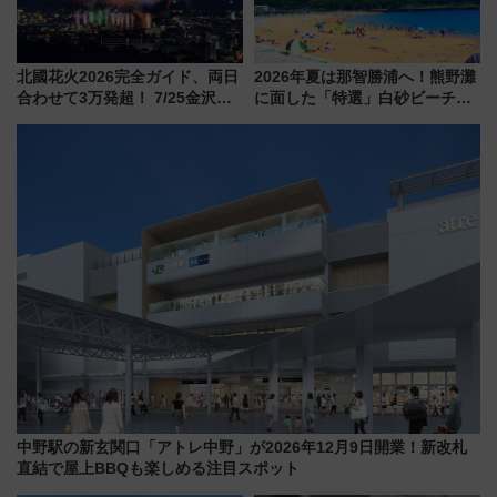
北國花火2026完全ガイド、両日
2026年夏は那智勝浦へ！熊野灘
合わせて3万発超！ 7/25金沢大
に面した「特選」白砂ビーチは
会・8/1川北大会の2つの花火大
必見 「第17回那智勝浦町花火大
会の日程・アクセス・観覧席ま
会」は8月11日開催！
とめ（石川県）
中野駅の新玄関口「アトレ中野」が2026年12月9日開業！新改札
直結で屋上BBQも楽しめる注目スポット