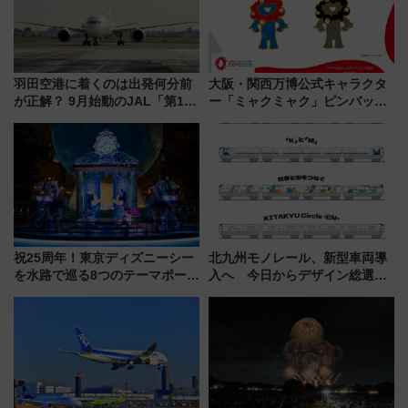
羽田空港に着くのは出発何分前
大阪・関西万博公式キャラクタ
が正解？ 9月始動のJAL「第1タ
ー「ミャクミャク」ピンバッジ
ーミナル北側サテライト」は徒
新登場！関西の駅構内などで7月
歩1キロ超え！ 知っておきたい
中旬発売
変更点まとめ
祝25周年！東京ディズニーシー
北九州モノレール、新型車両導
を水路で巡る8つのテーマポート
入へ 今日からデザイン総選挙
と限定デコレーションを解説
始まる