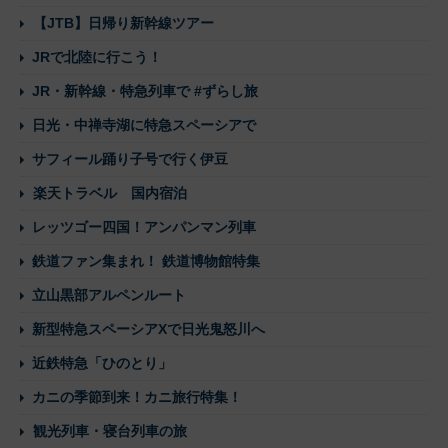
【JTB】日帰り新幹線ツアー
JRで北陸に行こう！
JR・新幹線・特急列車で #ずらし旅
日光・中禅寺湖に特急スペーシアで
サフィール踊り子号で行く伊豆
楽天トラベル 国内宿泊
レッツゴー四国！アンパンマン列車
鉄道ファン集まれ！ 鉄道博物館特集
立山黒部アルペンルート
新型特急スペーシアXで日光鬼怒川へ
近鉄特急「ひのとり」
カニの季節到来！カニ旅行特集！
観光列車・寝台列車の旅