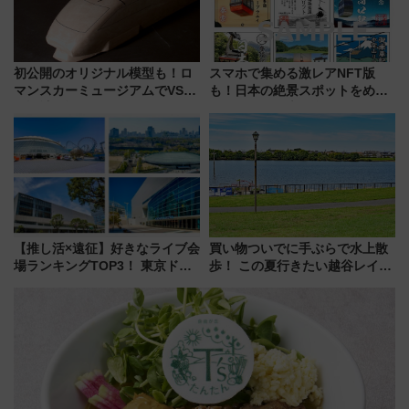
初公開のオリジナル模型も！ロ
スマホで集める激レアNFT版
マンスカーミュージアムでVSE
も！日本の絶景スポットをめぐ
の設計秘話に迫る企画展が7月
って集める「索道印(さくどうい
15日スタート
ん)」企画がスタート
【推し活×遠征】好きなライブ会
買い物ついでに手ぶらで水上散
場ランキングTOP3！ 東京ドー
歩！ この夏行きたい越谷レイク
ムや大阪城ホールが選ばれる理
タウンの新たな水辺の憩いエリ
由と交通アクセス術、ライブ会
ア「LAKESIDE PARK」（埼玉
場に何を求める？
県越谷市）