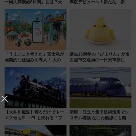
一周大満喫旅8日間」とは？天橋
年度デビューへ！新たな「新幹
立・小樽・日光東照宮など全国
線専用検測車」の性能を徹底解
の絶景＆限定グルメを網羅！煩
説【JR東日本】
雑な手続きも不要でお手軽に楽
しめるプランが登場
「うまいこと考えた」富士急が
誕生15周年の「ぴよりん」が名
画期的な仕組みを導入！ 人のか
古屋市交通局の一日乗車券に！
わりにスマホが並ぶ「分身く
東山線では貸切電車も登場【限
ん」始動
定1万5000枚】
【大井川鐵道】着るだけでトー
南海・日立と量子技術活用でシ
マス号もSL・ELも乗れる「フリ
ステム構築 なにわ筋線にも期待
ーきっぷTシャツ」8月6日より
乗務員・車両計画作業を短縮へ
受注販売