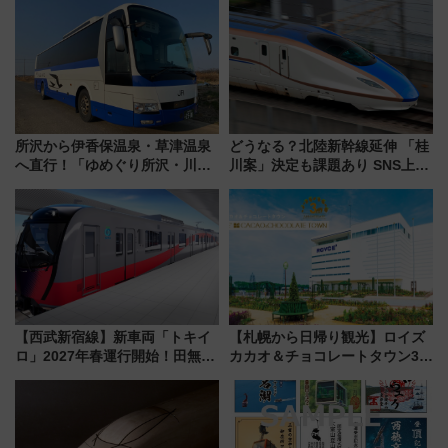
所沢から伊香保温泉・草津温泉
どうなる？北陸新幹線延伸 「桂
へ直行！「ゆめぐり所沢・川越
川案」決定も課題あり SNS上の
号」で群馬の温泉旅をもっと気
声は
軽に 運行ダイヤ・運賃を解説
【西武新宿線】新車両「トキイ
【札幌から日帰り観光】ロイズ
ロ」2027年春運行開始！田無・
カカオ＆チョコレートタウン3周
新所沢にも停車 2028年春には
年！ 9月は入場料半額やチョコ
「第2弾」も
詰め放題を開催、ロイズタウン
駅からのアクセスも