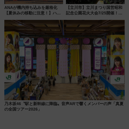
ANAが機内持ち込みを厳格化
【立川市】立川まつり国営昭和
【夏休みの移動に注意！】ハン
記念公園花火大会7/25開催！
ドバッグやPCケースも対象の
5000発の花火が夜を彩る 今年は
「身の回り品」新サイズ制限
混雑に要注意、その理由は
(40×30×20cm)おさらい
乃木坂46〝駅と新幹線に降臨〟音声ARで響くメンバーの声「真夏
の全国ツアー2026」