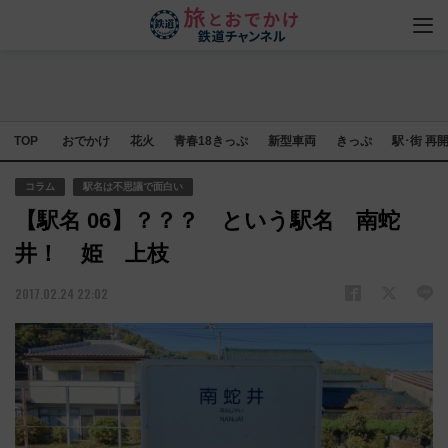
TOP
おでかけ
花火
青春18きっぷ
新型車両
きっぷ
駅･街 再
コラム
駅名は不思議で面白い
【駅名 06】？？？ という駅名 南蛇
井！ 姫 上枝
2017.02.24 22:02