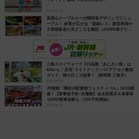
2026.01.24
高尾山ケーブルカーが隈研吾デザインでリニュ
ーアル！ 絶景が広がる「架線レス」新型車両や
大屋根駅舎の見どころを解説（2028年春デビュ
2026.06.17
ー）
三島スカイウォーク 215品種「あじさい祭」は
6/6から！見頃･ライトアップ･バスアクセス徹底
ガイド、雨の日こそ絶景！（静岡県 三島市）
2026.06.04
JR貨物「隅田川駅貨物フェスティバル」10/26開
催！【要事前予約･先着順】金太郎展示＆車掌車
ヨ8000乗車体験も（10/6予約開始）
2025.10.04