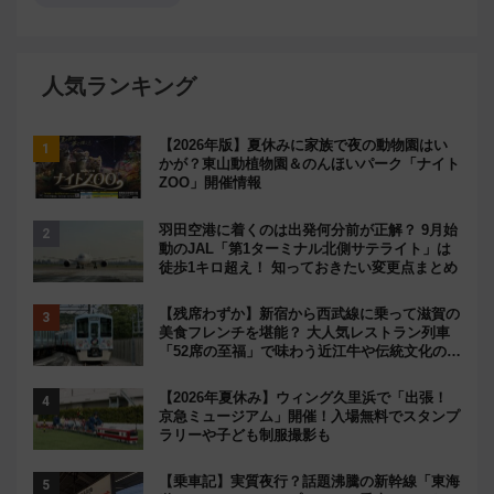
人気ランキング
【2026年版】夏休みに家族で夜の動物園はい
かが？東山動植物園＆のんほいパーク「ナイト
ZOO」開催情報
羽田空港に着くのは出発何分前が正解？ 9月始
動のJAL「第1ターミナル北側サテライト」は
徒歩1キロ超え！ 知っておきたい変更点まとめ
【残席わずか】新宿から西武線に乗って滋賀の
美食フレンチを堪能？ 大人気レストラン列車
「52席の至福」で味わう近江牛や伝統文化の特
別コラボ
【2026年夏休み】ウィング久里浜で「出張！
京急ミュージアム」開催！入場無料でスタンプ
ラリーや子ども制服撮影も
【乗車記】実質夜行？話題沸騰の新幹線「東海