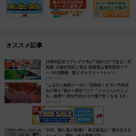
オススメ記事
10周年記念でアレグラ号が“1両だけ”で走る！写
真家･大橋史明氏と巡る 箱根登山電車貸切ツア
ー 10/18開催・動くギャラリートレイン
2025.09.04
“ふるさと納税クーポン”活用術！すでに予約済
みの宿も“後から割引”に!? 「じゃらん×さとふ
る」提携で 宿泊予約がその場で安くなる【今秋
2026.06.21
スタート】
SOS、駅に鬼が登場!! 秩父鉄道が「節分豆まき
トレイン」運転（埼玉県秩父市）