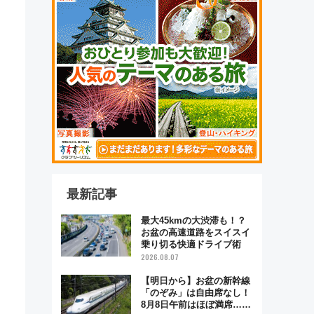
最新記事
最大45kmの大渋滞も！？
お盆の高速道路をスイスイ
乗り切る快適ドライブ術
2026.08.07
【明日から】お盆の新幹線
「のぞみ」は自由席なし！
8月8日午前はほぼ満席…で