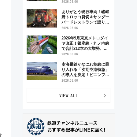
も数時間ズラせば空きが見
2026.08.06
つかることも 混雑避ける
「空席」探しのコツ
ありがとう現行車両！嵯峨
野トロッコ貸切＆サンダー
バードレストランで語り合
う秋の京都 斉藤雪乃＆福
2026.08.06
原トシヒロと行く！9月13
日「京都の鉄道満喫ツア
2026年9月東京メトロダイ
ー」開催
ヤ改正！銀座線・丸ノ内線
で合計212本の大増発、混
雑緩和に期待
2026.08.06
南海電鉄がなにわ筋線に乗
り入れる「次期空港特急」
の導入を決定！ピニンファ
リーナによる日本初の鉄道
2026.08.06
デザイン
VIEW ALL
輪