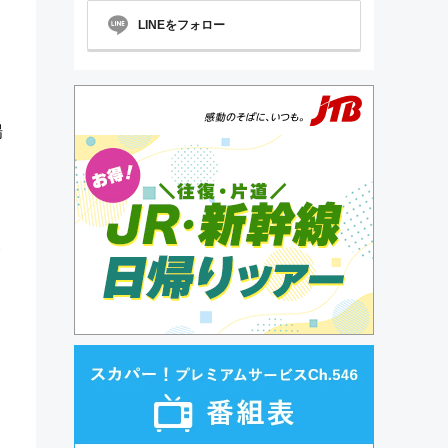
LINEをフォロー
場
い