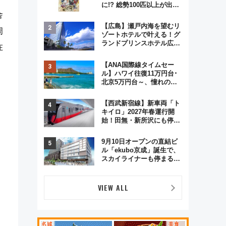
に!? 総勢100匹以上が出現
「レジェンドリサーチ」本
舎
格謎解き・グッズ情報まと
【広島】瀬戸内海を望むリ
周
め
ゾートホテルで叶える！グ
ランドプリンスホテル広島
在
のフォトウエディング＆カ
ジュアルパーティープラン
【ANA国際線タイムセー
ル】ハワイ往復11万円台･
北京5万円台～、憧れのビ
ジネスクラスも！来春の
GW旅行まで狙える激アツ
【西武新宿線】新車両「ト
路線まとめ（8/10まで）
キイロ」2027年春運行開
始！田無・新所沢にも停
車 2028年春には「第2
弾」も
9月10日オープンの直結ビ
ル「ekubo京成」誕生で、
スカイライナーも停まる巨
大ハブ駅・新鎌ヶ谷はどう
変わる？ 全テナント情報も
公開！
VIEW ALL