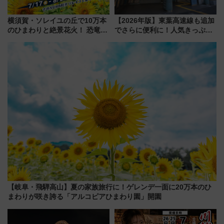
横須賀・ソレイユの丘で10万本
【2026年版】東葉高速線も追加
のひまわりと絶景花火！ 恐竜や
でさらに便利に！人気きっぷ
ドッグプールなど三浦半島の日
「サンキューちばフリーパス」
帰りお出かけ最新情報（2026年
今年も発売 秋・早春に千葉県を
7月17日～開催）
巡るなら使い勝手・コスパ抜群
【岐阜・飛騨高山】夏の家族旅行に！ゲレンデ一面に20万本のひ
まわりが咲き誇る「アルコピアひまわり園」開園