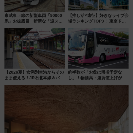
東武東上線の新型車両「90000
【推し活×遠征】好きなライブ会
系」お披露目 斬新な「逆スラ
場ランキングTOP3！ 東京ドー
ント式」の先頭形状と明るく開
ムや大阪城ホールが選ばれる理
放的な車内空間に注目、デビュ
由と交通アクセス術、ライブ会
ーは9月
場に何を求める？
【2026夏】女満別空港からその
約半数が「お盆は帰省予定な
まま使える！JR石北本線＆バス
し」！物価高・運賃値上げが財
乗り放題「北見・網走周遊フリ
布を直撃、往復1万円以内なら帰
ーパス」でおトクに道東観光
りたいけど……【WILLER お盆
（8/3発売）
帰省動向調査】