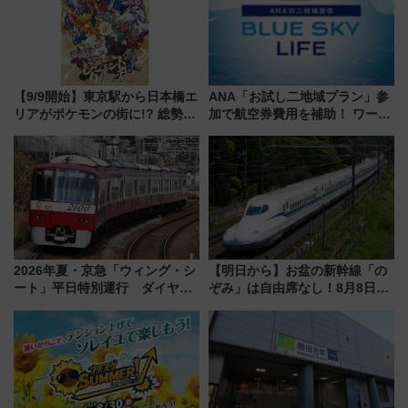
【9/9開始】東京駅から日本橋エ
ANA「お試し二地域プラン」参
リアがポケモンの街に!? 総勢
加で航空券費用を補助！ ワーケ
100匹以上が出現「レジェンド
ーションや週末移住に最適な自
リサーチ」本格謎解き・グッズ
治体は？ 2026年は対象のエリア
情報まとめ
が拡大！
2026年夏・京急「ウィング・シ
【明日から】お盆の新幹線「の
ート」平日特別運行 ダイヤ・
ぞみ」は自由席なし！8月8日午
乗車方法を解説！2階建てバスや
前はほぼ満席…でも数時間ズラ
三浦海岸を堪能できるお出かけ
せば空きが見つかることも 混
プランもご紹介
雑避ける「空席」探しのコツ