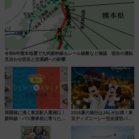
令和8年熊本地震で九州新幹線もレール破断など確認 現在の運転
見合わせ状況と交通網への影響
再開発に沸く東京駅八重洲口！
2026夏の旅行はJALがお得！東
新幹線・バス乗車前に寄りたい
京ディズニーシー完全貸切パー
「ヤエチカ」2026年夏の「ひん
ティー招待券が当たるキャンペ
やり＆スタミナグルメ」6選【新
ーン始まる 条件は「夏の国内
店舗も！】
線に2回搭乗」