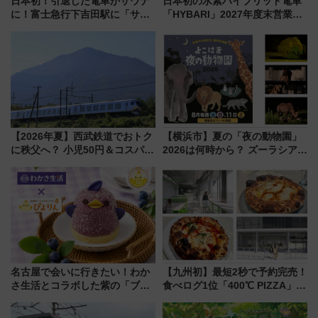
日本初！引退した電車がサウナ
日本初の水素ハイブリッド電車
に！富士急行下吉田駅に「サ電
「HYBARI」2027年度末営業運
（SADEN）」2026年12月開
転へ 鉄道・発電・まちづくり
業 行き交う電車の音や振動を
で水素利活用が加速
感じながら「ととのう」新感覚
【2026年夏】西武鉄道でおトク
【横浜市】夏の「夜の動物園」
に秩父へ？ 小児50円＆コスパ最
2026は何時から？ ズーラシア・
強きっぷで「安・近・短」な家
野毛山・金沢の電車アクセスや
族旅行！ 深夜の正丸トンネル探
見どころ、限定イベントを徹底
検や特急ラビューも
解説！
名古屋で会いに行きたい！わか
【九州初】最短2秒で予約完売！
さ生活とコラボした紫の「ブル
食べログ1位「400℃ PIZZA」が
ーベリーぴよりん」期間限定販
博多駅すぐの明治公園に8/7オー
売
プン。もつ鍋風など限定メニュ