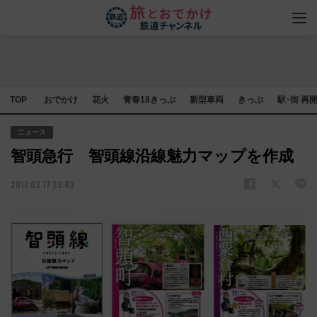
TOP
おでかけ
花火
青春18きっぷ
新型車両
きっぷ
駅･街 再
ニュース
智頭急行 智頭線沿線魅力マップを作成
2017.03.17 23:03