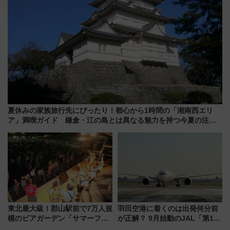
夏休みの家族旅行先にぴったり！都心から1時間の「湘南西エリ
ア」満喫ガイド 鎌倉・江の島とは異なる魅力を持つ今夏の注目
スポット
東北最大級！郡山駅前で7万人規
羽田空港に着くのは出発何分前
模のビアガーデン「サマーフェ
が正解？ 9月始動のJAL「第1タ
スタ IN KORIYAMA 2026」
ーミナル北側サテライト」は徒