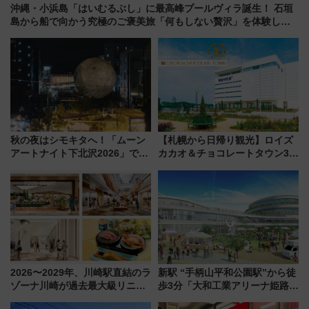
沖縄・小浜島「はいむるぶし」に最高峰プールヴィラ誕生！ 石垣
島から船で向かう究極のご褒美旅「何もしない贅沢」を体験して
みない？
秋の夜はシモキタへ！「ムーン
【札幌から日帰り観光】ロイズ
アートナイト下北沢2026」でイ
カカオ＆チョコレートタウン3周
マーシブシアターやアート巡り
年！ 9月は入場料半額やチョコ
を満喫しよう
詰め放題を開催、ロイズタウン
駅からのアクセスも
2026〜2029年、川崎駅直結のラ
新駅 “手柄山平和公園駅”から徒
ゾーナ川崎が過去最大級リニュ
歩3分「大和工業アリーナ姫路」
ーアル！ フードコート拡大など
10月開業！Novelbright公演 や