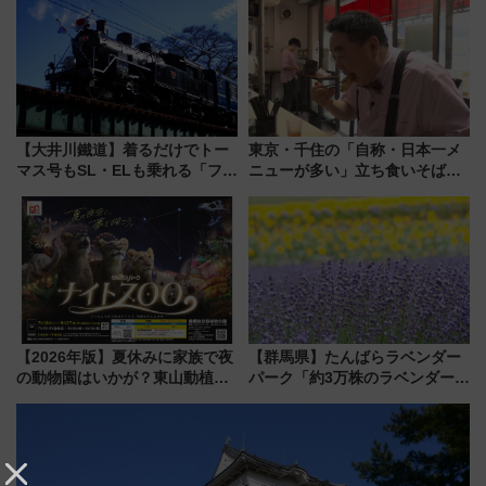
「いつから何が変わるか」徹底
大相撲巡業など 豪華イベントと
解説！
アクセス
【大井川鐵道】着るだけでトー
東京・千住の「自称・日本一メ
マス号もSL・ELも乗れる「フリ
ニューが多い」立ち食いそば屋
ーきっぷTシャツ」8月6日より
とは？ ＢＳ日テレ『ドランク塚
受注販売
地のふらっと立ち食いそば』
7/27夜10時～放送
【2026年版】夏休みに家族で夜
【群馬県】たんばらラベンダー
の動物園はいかが？東山動植物
パーク「約3万株のラベンダー」
園＆のんほいパーク「ナイト
が見頃！新幹線＆無料送迎バス
ZOO」開催情報
で都心から約1時間半で夏の絶景
を！