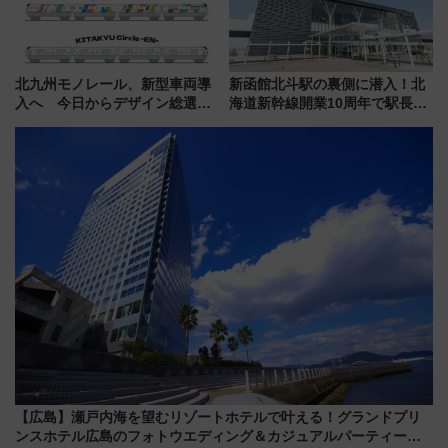
北九州モノレール、新型車両導
新函館北斗駅の裏側に潜入！北
入へ 今日からデザイン総選挙
海道新幹線開業10周年で駅長
始まる
室・地下通路など公開イベン
ト 参加方法や体験内容を紹介
【広島】瀬戸内海を望むリゾートホテルで叶える！グランドプリ
ンスホテル広島のフォトウエディング＆カジュアルパーティープ