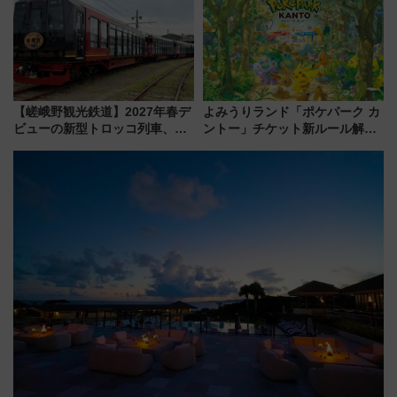
ーも
【嵯峨野観光鉄道】2027年春デ
よみうりランド「ポケパーク カ
ビューの新型トロッコ列車、い
ントー」チケット新ルール解
よいよ試運転開始へ！現行車両
説！購入制限の緩和と入場時の
は2026年で引退
本人確認が11月スタート