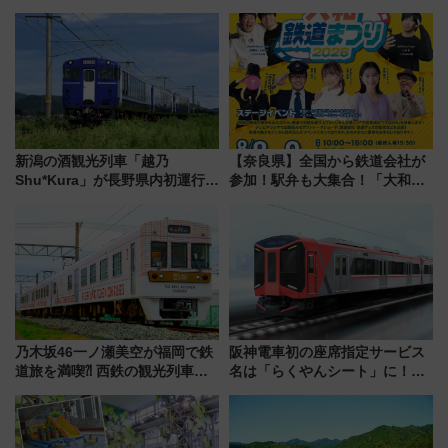
ラン
新潟の酒観光列車「越乃
【奈良県】全国から鉄道会社が
Shu*Kura」が長野県内初運行！
参加！駅弁も大集合！「大和鉄
地酒と食を味わう信州プレDC特
道まつり2026」が8月8日・9日
別企画
に開催決定
乃木坂46一ノ瀬美空が福岡で鉄
阪神電車初の座席指定サービス
道旅を満喫⁈ 西鉄の観光列車
名は「らくやんシート」に！新
「THE RAIL KITCHEN
型3000系で大阪梅田～山陽姫路
CHIKUGO」で巡る福岡･太宰
を快適移動
府･柳川の旅！YouTubeが公開
に