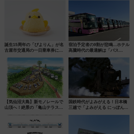
7/24-26開催！ 有料席はJRE
歩1キロ超え！ 知っておきたい
MALLで予約可能
変更点まとめ
誕生15周年の「ぴよりん」が名
宿泊予定者の9割が悲鳴…ホテル
古屋市交通局の一日乗車券に！
高騰時代の最適解は「バス
東山線では貸切電車も登場【限
泊」!? WILLER最新調査で判明
定1万5000枚】
した、推し活遠征や観光時のリ
アルな懐事情
【気仙沼大島】新モノレールで
国鉄時代がよみがえる！日本橋
山頂へ！絶景の「亀山テラス
三越で「よみがえる にっぽんの
360°」が7月19日オープン、休
鉄道展」7/22-8/3開催、広田尚
暇村のお得な日帰りプランも登
敬の名作写真も、駅弁フェスも
場
同時開催！