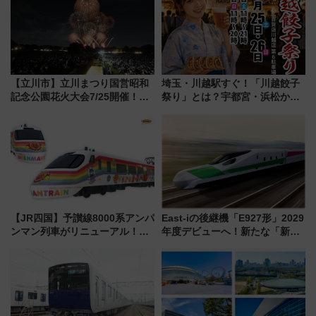
【立川市】立川まつり国営昭和
埼玉・川越駅すぐ！「川越餃子
記念公園花火大会7/25開催！
祭り」とは？宇都宮・浜松から
5000発の花火が夜を彩る 今年は
ご当地和牛まで全国の人気餃子
混雑に要注意、その理由は
を食べ比べ【7月25日・26日開
催】
【JR四国】予讃線8000系アンパ
East-iの後継機「E927形」2029
ンマン列車がリニューアル！内
年度デビューへ！新たな「新幹
外装デザイン公開 デビューは
線専用検測車」の性能を徹底解
今年12月
説【JR東日本】