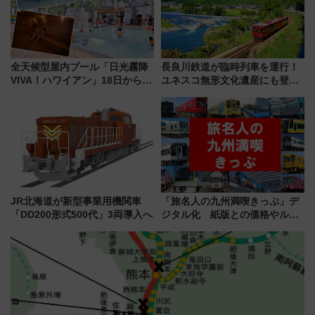
全天候型屋内プール「日光霧降
長良川鉄道が臨時列車を運行！
VIVA！ハワイアン」18日から営
ユネスコ無形文化遺産にも登録
業開始 小さなお子様連れのフ
された「郡上おどり」楽しむ人
ァミリーから大人まで幅広い世
に 乗車には予約が必要
代が一日中楽しる夏のリゾート
を楽しんで
JR北海道が新型事業用機関車
「旅名人の九州満喫きっぷ」デ
「DD200形式500代」3両導入へ
ジタル化 紙版との価格やルー
ルの違いを解説