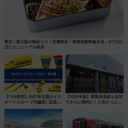
東京～新大阪の味めぐり！定番駅弁「東海道新幹線弁当」が7月21
日にリニューアル発売
【7/24発売】2027年引退のドク
【2026年版】東葉高速線も追加
ターイエロー（T5編成）記念グ
でさらに便利に！人気きっぷ
ッズ7種が登場！ 新幹線車内放
「サンキューちばフリーパス」
送の目覚まし時計など通販・販
今年も発売 秋・早春に千葉県を
売店舗まとめ
巡るなら使い勝手・コスパ抜群