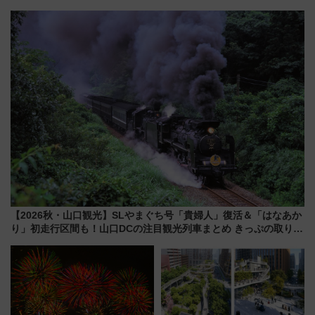
地酒と食を味わう信州プレDC特
室・地下通路など公開イベン
別企画
ト 参加方法や体験内容を紹介
【2026秋・山口観光】SLやまぐち号「貴婦人」復活＆「はなあか
り」初走行区間も！山口DCの注目観光列車まとめ きっぷの取り方
は？