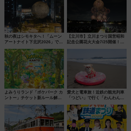
代が一日中楽しる夏のリゾート
を楽しんで
秋の夜はシモキタへ！「ムーン
【立川市】立川まつり国営昭和
アートナイト下北沢2026」でイ
記念公園花火大会7/25開催！
マーシブシアターやアート巡り
5000発の花火が夜を彩る 今年は
を満喫しよう
混雑に要注意、その理由は
よみうりランド「ポケパーク カ
愛犬と電車旅！近鉄の観光列車
ントー」チケット新ルール解
「つどい」で行く「わんわん列
説！購入制限の緩和と入場時の
車」第5弾！海辺のBBQも楽し
本人確認が11月スタート
める日帰りツアー