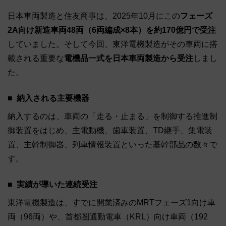
日本車両製造と住友商事は、2025年10月にこの
フェーズ
2A向け新造車両48両（6両編成×8本）を約170億円で受注
していました。そして今回、東洋電機製造がその車両に搭
載される重要な
電機品一式を日本車両製造から受注
しまし
た。
納入される主要機器
納入するのは、車両の「走る・止まる」を制御する推進制
御装置をはじめ、主電動機、歯車装置、TD継手、集電装
置、主幹制御器、列車情報装置といった基幹部品の数々で
す。
実績が導いた連続受注
東洋電機製造は、すでに開業済みのMRTフェーズ1向け車
両（96両）や、首都圏通勤電車（KRL）向け車両（192