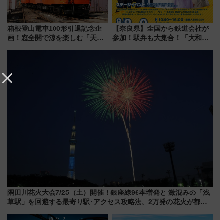
箱根登山電車100形引退記念企
【奈良県】全国から鉄道会社が
画！窓全開で涼を楽しむ「天然
参加！駅弁も大集合！「大和鉄
クーラー体験号」と限定鉄コレ
道まつり2026」が8月8日・9日
発売
に開催決定
隅田川花火大会7/25（土）開催！銀座線96本増発と 激混みの「浅
草駅」を回避する最寄り駅･アクセス攻略法、2万発の花火が都心
の夜に！