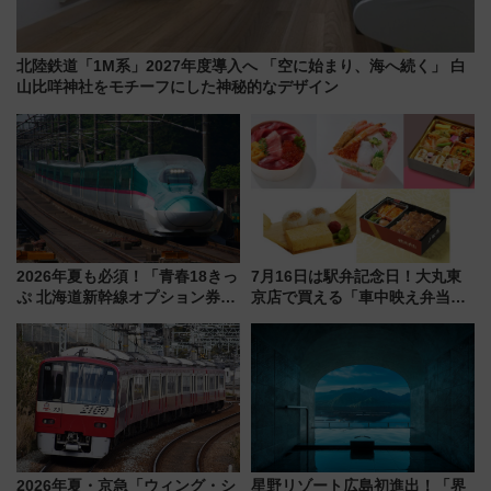
北陸鉄道「1M系」2027年度導入へ 「空に始まり、海へ続く」 白
山比咩神社をモチーフにした神秘的なデザイン
2026年夏も必須！「青春18きっ
7月16日は駅弁記念日！大丸東
ぷ 北海道新幹線オプション券」
京店で買える「車中映え弁当」
自動改札対応ルールと途中下車
フェア【2026年夏】
の罠
2026年夏・京急「ウィング・シ
星野リゾート広島初進出！「界