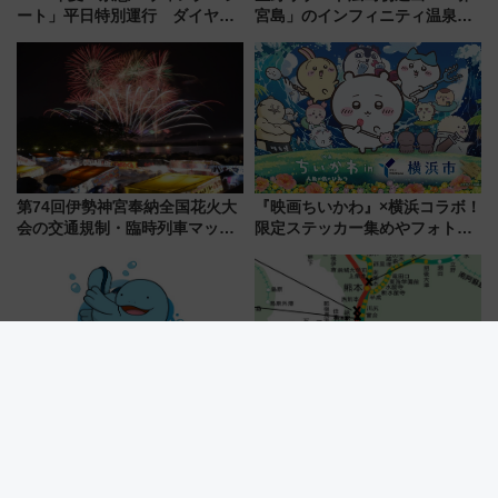
ート」平日特別運行 ダイヤ・
宮島」のインフィニティ温泉と
乗車方法を解説！2階建てバスや
古式サウナ「石風呂」を大解剖
三浦海岸を堪能できるお出かけ
宿泊料金・アクセスは？（2026
プランもご紹介
年7月23日開業）
第74回伊勢神宮奉納全国花火大
『映画ちいかわ』×横浜コラボ！
会の交通規制・臨時列車マッ
限定ステッカー集めやフォトス
プ！JR東海・近鉄で快適にアク
ポット、特別花火でみなとみら
セス
いを満喫しよう（花火鑑賞会応
募は7/12まで！）
ポケモン「ヌオー」と巡る高知
令和8年熊本地震で九州新幹線も
旅！ ポケふた＆ヌオー電車で楽
レール破断など確認 現在の運
しむ鉄道スタンプラリーで土佐
転見合わせ状況と交通網への影
路の絶景と絶品グルメを満喫！
響