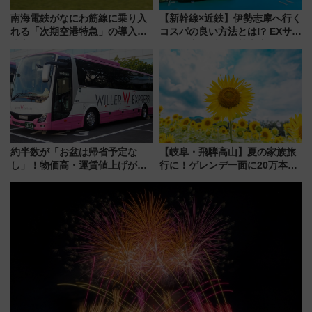
南海電鉄がなにわ筋線に乗り入
【新幹線×近鉄】伊勢志摩へ行く
れる「次期空港特急」の導入を
コスパの良い方法とは!? EXサー
決定！ピニンファリーナによる
ビス限定「近鉄伊勢志摩フリー
日本初の鉄道デザイン
パス」の購入方法と紙版・デジ
タル版の違いを解説
約半数が「お盆は帰省予定な
【岐阜・飛騨高山】夏の家族旅
し」！物価高・運賃値上げが財
行に！ゲレンデ一面に20万本の
布を直撃、往復1万円以内なら帰
ひまわりが咲き誇る「アルコピ
りたいけど……【WILLER お盆
アひまわり園」開園
帰省動向調査】