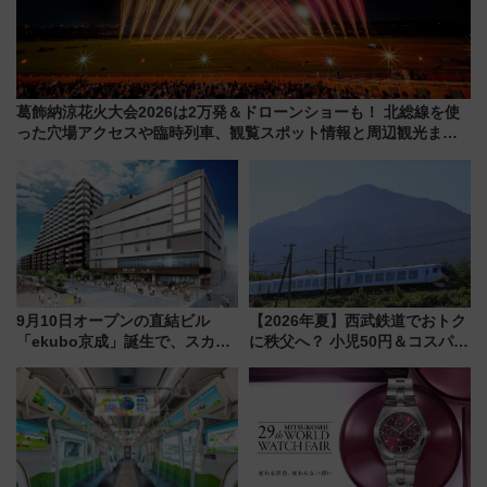
葛飾納涼花火大会2026は2万発＆ドローンショーも！ 北総線を使
った穴場アクセスや臨時列車、観覧スポット情報と周辺観光まと
め（7/28開催）
9月10日オープンの直結ビル
【2026年夏】西武鉄道でおトク
「ekubo京成」誕生で、スカイ
に秩父へ？ 小児50円＆コスパ最
ライナーも停まる巨大ハブ駅・
強きっぷで「安・近・短」な家
新鎌ヶ谷はどう変わる？ 全テナ
族旅行！ 深夜の正丸トンネル探
ント情報も公開！
検や特急ラビューも