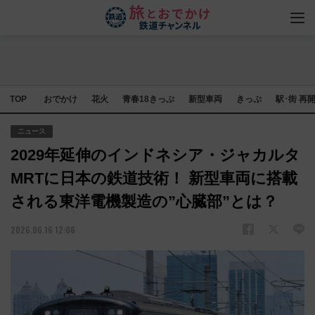
TOP
おでかけ
花火
青春18きっぷ
新型車両
きっぷ
駅･街 再
ニュース
2029年延伸のインドネシア・ジャカルタ
MRTに日本の鉄道技術！ 新型車両に搭載
される東洋電機製造の”心臓部”とは？
2026.06.16 12:06