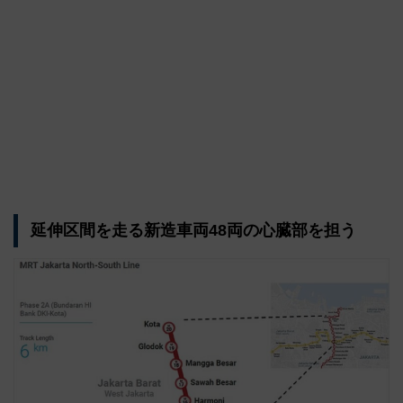
延伸区間を走る新造車両48両の心臓部を担う