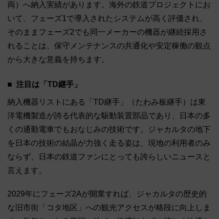
両）へ納入実績があります。海外の鉄道プロジェクトにお
いて、フェーズ1で導入されたシステムが高く評価され、
そのままフェーズ2でも同一メーカーの機器が継続採用さ
れることは、保守メンテナンスの共通化や安定稼働の観点
から大きな意義を持ちます。
注目は「TD継手」
納入機器リストにある「TD継手」（たわみ板継手）は東
洋電機製造が誇る代表的な駆動装置部品であり、日本の多
くの通勤電車でもおなじみの技術です。ジャカルタの地下
を日本の技術の結晶が力強く走る姿は、現地の利用者のみ
ならず、日本の鉄道ファンにとっても誇らしいニュースと
言えます。
2029年にフェーズ2Aが開業すれば、ジャカルタの歴史的
な旧市街「コタ地区」への観光アクセスが格段に向上しま