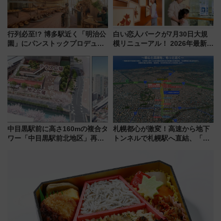
行列必至!? 博多駅近く「明治公
白い恋人パークが7月30日大規
園」にパンストックプロデュー
模リニューアル！ 2026年最新の
スの新業態『Land Bageri』8/7
新エリア・工場見学の見どころ
オープン 秋からはビストロ営業
と料金・アクセスを徹底解説
も！
（札幌市）
中目黒駅前に高さ160mの複合タ
札幌都心が激変！高速から地下
ワー「中目黒駅前北地区」再開
トンネルで札幌駅へ直結、「創
発の全貌
成川通都心アクセス道路」が7月
から本格着工、延長4.8km整備
事業の全貌