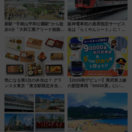
新駅 “手柄山平和公園駅”から徒
阪神電車初の座席指定サービス
歩3分「大和工業アリーナ姫路」
名は「らくやんシート」に！新
10月開業！Novelbright公演 や
型3000系で大阪梅田～山陽姫路
大相撲巡業など 豪華イベントと
を快適移動
アクセス
気になる第1位の弁当は？ グラ
【2026秋デビュー】東武東上線
ンスタ東京「東京駅限定弁当
の新型車両「90000系」にいち
2026 売上ランキング」
早く乗れる！ 8/11開催の小学生
向け先行試乗会でキッズアンバ
サダーになろう