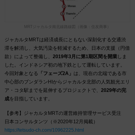
MRTジャカルタ南北線路線図（画像：住友商事）
ジャカルタMRTは経済成長にともない深刻化する交通渋
滞を解消し、大気汚染を軽減するため、日本の支援（円借
款）によって整備し、
2019年3月に第1期区間を開業
しま
した。インドネシア初の地下鉄として運転しています。
今回対象となる
「フェーズ2A」
は、現在の北端である市
中心部のブンダランHIからジャカルタ北部の人気観光エリ
ア・コタ駅までを延伸するプロジェクトで、
2029年の完
成
を目指しています。
【参考】ジャカルタMRTの運営維持管理サービス受注
日本コンサルタンツ（※2020年12月掲載）
https://tetsudo-ch.com/10962225.html