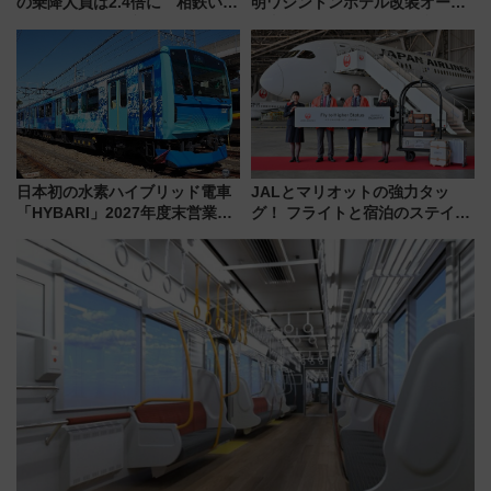
の乗降人員は2.4倍に 相鉄いず
明ワシントンホテル改装オープ
み野線「ゆめが丘ソラトス」2周
ン直前「ゆりかもめ運転台付き
年祭にそうにゃん＆DB.スター
客室」や海鮮丼が人気の朝食ビ
マンが登場
ュッフェを現地レポ
日本初の水素ハイブリッド電車
JALとマリオットの強力タッ
「HYBARI」2027年度末営業運
グ！ フライトと宿泊のステイタ
転へ 鉄道・発電・まちづくり
スマッチでFLY ON ポイントや
で水素利活用が加速
上級会員資格を効率よく獲得す
る方法を解説