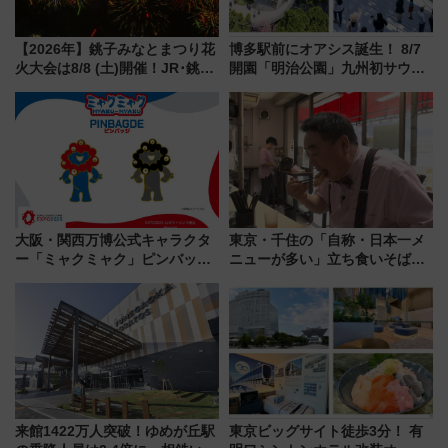
【2026年】銚子みなとまつり花
博多駅前にオアシス誕生！ 8/7
火大会は8/8 (土)開催！JR･銚子
開園「明治公園」九州初サウナ
電鉄の臨時列車やアクセス情
TOTOPAや日本一のピザなど絶
報、利根川に咲く8,000発の大迫
品グルメ登場で駅前の過ごし方
力＆屋台を満喫
はどう変わる？
大阪・関西万博公式キャラクタ
東京・千住の「自称・日本一メ
ー「ミャクミャク」ピンバッジ
ニューが多い」立ち食いそば屋
新登場！関西の駅構内などで7月
とは？ ＢＳ日テレ『ドランク塚
中旬発売
地のふらっと立ち食いそば』
7/27夜10時～放送
来館1422万人突破！ゆめが丘駅
東京ビッグサイト徒歩3分！ 有