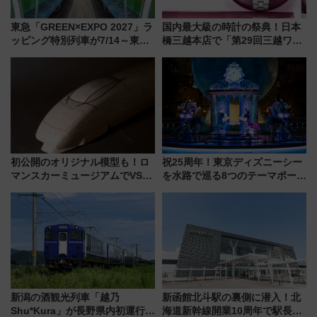
東急「GREEN×EXPO 2027」ラ
国内最大級の時計の祭典！日本
ッピング特別列車が7/14～東
橋三越本店で「第29回三越ワー
横・田園都市・目黒線でデビュ
ルドウォッチフェア」開幕
ー！ 注目の編成やデザインまと
【2026年8月5日～25日】
め
初公開のオリジナル模型も！ロ
祝25周年！東京ディズニーシー
マンスカーミュージアムでVSE
を水路で巡る8つのテーマポート
の設計秘話に迫る企画展が7月
と限定デコレーションを解説
15日スタート
新潟の酒観光列車「越乃
新函館北斗駅の裏側に潜入！北
Shu*Kura」が長野県内初運行！
海道新幹線開業10周年で駅長