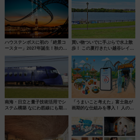
ハウステンボスに初の「絶景コ
買い物ついでに手ぶらで水上散
ースター」2027年誕生！秋の
歩！ この夏行きたい越谷レイク
「すんごいハロウィン」見どこ
タウンの新たな水辺の憩いエリ
ろも一挙紹介
ア「LAKESIDE PARK」（埼玉
県越谷市）
南海・日立と量子技術活用でシ
「うまいこと考えた」富士急が
ステム構築 なにわ筋線にも期待
画期的な仕組みを導入！ 人のか
乗務員・車両計画作業を短縮へ
わりにスマホが並ぶ「分身く
ん」始動