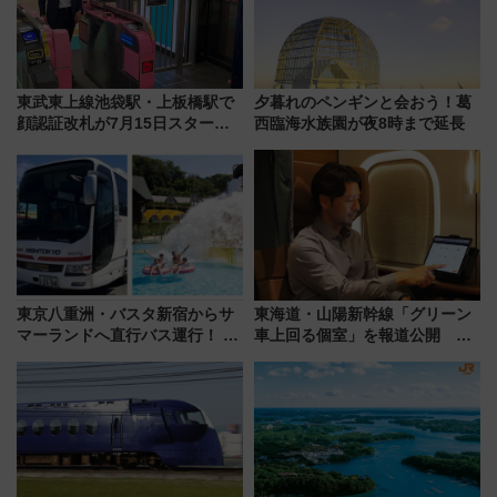
東武東上線池袋駅・上板橋駅で
夕暮れのペンギンと会おう！葛
顔認証改札が7月15日スター
西臨海水族園が夜8時まで延長
ト、手ぶらで乗車から買い物ま
でシームレスに
東京八重洲・バスタ新宿からサ
東海道・山陽新幹線「グリーン
マーランドへ直行バス運行！ お
車上回る個室」を報道公開 プ
トクな1Dayパスで夏のプールと
ライベート感備えた上質な空間
推し活を楽しもう！（2026年
8/1～31）