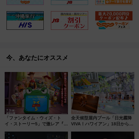
今、あなたにオススメ
「ファンタイム・ウィズ・ト
全天候型屋内プール「日光霧降
イ・ストーリー5」で激レア『ロ
VIVA！ハワイアン」18日から営
ルカナ』カードをゲット！最新
業開始 小さなお子様連れのフ
デコレーションも徹底解説
ァミリーから大人まで幅広い世