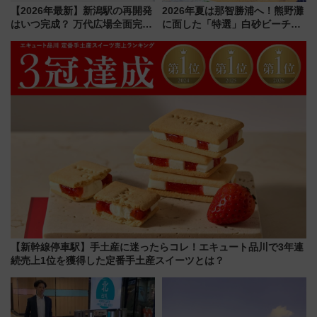
【2026年最新】新潟駅の再開発
2026年夏は那智勝浦へ！熊野灘
はいつ完成？ 万代広場全面完成
に面した「特選」白砂ビーチは
から「にいがた2キロ」・古町再
必見 「第17回那智勝浦町花火大
開発、バスタ新潟構想まで徹底
会」は8月11日開催！
解説！
【新幹線停車駅】手土産に迷ったらコレ！エキュート品川で3年連
続売上1位を獲得した定番手土産スイーツとは？