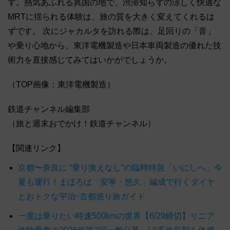
す。熱気あふれる異国の地で、渋滞知らずの涼しく快適な
MRTに揺られる体験は、旅の質を大きく変えてくれるは
ずです。 次にジャカルタを訪れる際は、足回りの「音」
や乗り心地から、東洋電機製造や日本車両製造の優れた技
術力を直接感じてみてはいかがでしょうか。
（TOP画像：東洋電機製造）
鉄道チャンネル編集部
（旅と週末おでかけ！鉄道チャンネル）
【関連リンク】
京都〜奈良に “乗り換えなし”の臨時特急「いにしへ」今
夏も運行！まほろば「安寧・悠久」編成で行くダイヤ
とおトクな宇治･古都巡り旅ガイド
一度は乗りたい時速500kmの世界【6/29締切】リニア