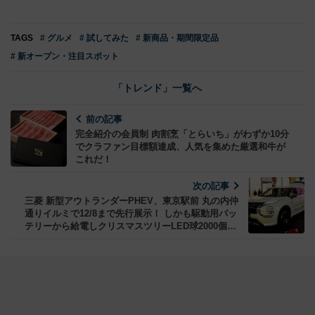
TAGS
# グルメ
# 試してみた
# 新商品・期間限定品
# 新オープン・注目スポット
「トレンド」一覧へ
前の記事
完全紹介の会員制 肉割烹「とらいち」がわずか10分
でクラファン目標額達成、人気を集めた厳選和牛が
これだ！
次の記事
三菱 新型アウトランダーPHEV、東京駅前 丸の内仲
通りイルミで12/8まで先行展示！ しかも駆動用バッ
テリーから給電しクリスマスツリーLED球2000個を
点灯中！