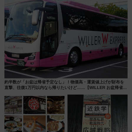
送の目覚まし時計など通販・販
日は？
売店舗まとめ
約半数が「お盆は帰省予定なし」！物価高・運賃値上げが財布を
直撃、往復1万円以内なら帰りたいけど……【WILLER お盆帰省動
向調査】