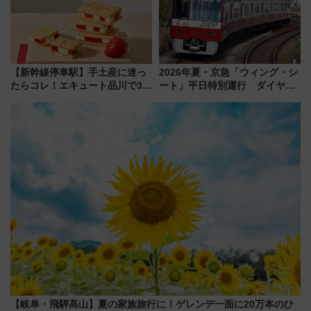
【新幹線停車駅】手土産に迷っ
2026年夏・京急「ウィング・シ
たらコレ！エキュート品川で3年
ート」平日特別運行 ダイヤ・
連続売上1位を獲得した定番手土
乗車方法を解説！2階建てバスや
産スイーツとは？
三浦海岸を堪能できるお出かけ
プランもご紹介
【岐阜・飛騨高山】夏の家族旅行に！ゲレンデ一面に20万本のひ