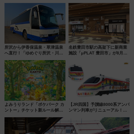
決定！ピニンファリーナによる
新エリア・工場見学の見どころ
日本初の鉄道デザイン
と料金・アクセスを徹底解説
（札幌市）
所沢から伊香保温泉・草津温泉
名鉄豊田市駅の高架下に新商業
へ直行！「ゆめぐり所沢・川越
施設「μPLAT 豊田市」が8月26
号」で群馬の温泉旅をもっと気
日開業！全8店舗が出店し街の新
軽に 運行ダイヤ・運賃を解説
たな玄関口へ
よみうりランド「ポケパーク カ
【JR四国】予讃線8000系アンパ
ントー」チケット新ルール解
ンマン列車がリニューアル！内
説！購入制限の緩和と入場時の
外装デザイン公開 デビューは
本人確認が11月スタート
今年12月