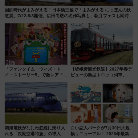
国鉄時代がよみがえる！日本橋三越で「よみがえる にっぽんの鉄
道展」7/22-8/3開催、広田尚敬の名作写真も、駅弁フェスも同時開
催！
「ファンタイム・ウィズ・ト
【嵯峨野観光鉄道】2027年春デ
イ・ストーリー5」で激レア『ロ
ビューの新型トロッコ列車、い
ルカナ』カードをゲット！最新
よいよ試運転開始へ！現行車両
デコレーションも徹底解説
は2026年で引退
南海電鉄がなにわ筋線に乗り入
白い恋人パークが7月30日大規
れる「次期空港特急」の導入を
模リニューアル！ 2026年最新の