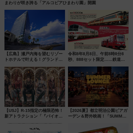
まわりが咲き誇る「アルコピアひまわり園」開園
【広島】瀬戸内海を望むリゾー
令和8年8月8日、午前8時8分8
トホテルで叶える！グランドプ
秒、888セット限定……鉄道各
リンスホテル広島のフォトウエ
社の「8・8・8」な記念きっぷ
ディング＆カジュアルパーティ
たち
ープラン
【USJ】R-15指定の極限恐怖！
【2026夏】都立明治公園ビアガ
新アトラクション「『バイオハ
ーデン＆野外映画！「SUMMER
ザード レクイエム』 ザ・ダイ
LOUNGE」のアクセスと上映ス
ブ」今秋登場 ―予測不能の恐
ケジュール 夜風とビール、映画
怖に泣き叫べ―
を満喫！