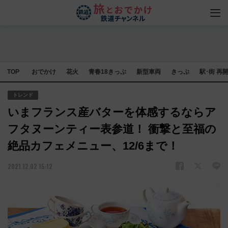
TOP
おでかけ
花火
青春18きっぷ
新型車両
きっぷ
駅･街 再
トレンド
いまフランス産バターを体感するならア
フタヌーンティー表参道！ 衝撃と至福の
絶品カフェメニュー、12/6まで！
2021.12.02 15:12