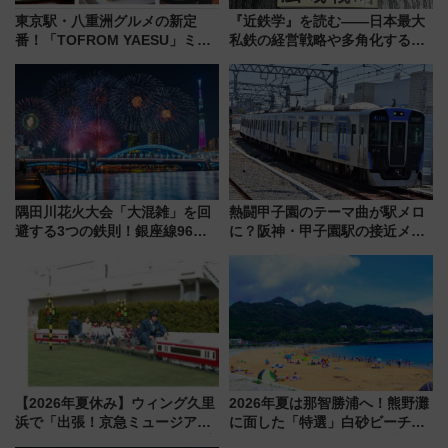
東京駅・八重洲グルメの新定
『近鉄学』を読む――日本最大
番！「TOFROM YAESU」ミシ
私鉄の経営戦略や多角化する事
ュラン店から大衆酒場まで68店
業の根底にある考えを浮き彫り
舗が集結した食の空間を徹底解
にする一冊
剖！（9/10開業）
隅田川花火大会「大混雑」を回
熱闘甲子園のテーマ曲が駅メロ
避する3つの鉄則！銀座線96本
に？阪神・甲子園駅の接近メロ
増発･浅草線臨時ダイヤ･スカイ
ディがVaundy「かげろう」×向
ツリー駅の規制まとめ 7/25開催
谷実アレンジの特別仕様へ、8月
（2026年）
5日始発から
【2026年夏休み】ウィング久里
2026年夏は那智勝浦へ！熊野灘
浜で「出張！京急ミュージア
に面した「特選」白砂ビーチは
ム」開催！入場無料でスタンプ
必見 「第17回那智勝浦町花火大