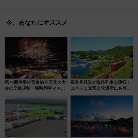
今、あなたにオススメ
第74回伊勢神宮奉納全国花火大
長良川鉄道が臨時列車を運行！
会の交通規制・臨時列車マッ
ユネスコ無形文化遺産にも登録
プ！JR東海・近鉄で快適にアク
された「郡上おどり」楽しむ人
セス
に 乗車には予約が必要