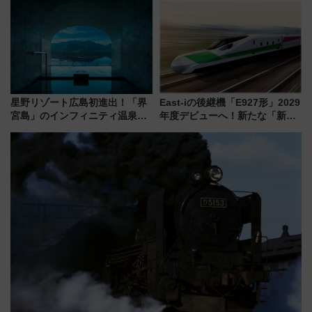
ラリーや子ども制服撮影も
会」は8月11日開催！
星野リゾート広島初進出！「界
East-iの後継機「E927形」2029
宮島」のインフィニティ温泉と
年度デビューへ！新たな「新幹
古式サウナ「石風呂」を大解剖
線専用検測車」の性能を徹底解
宿泊料金・アクセスは？（2026
説【JR東日本】
年7月23日開業）