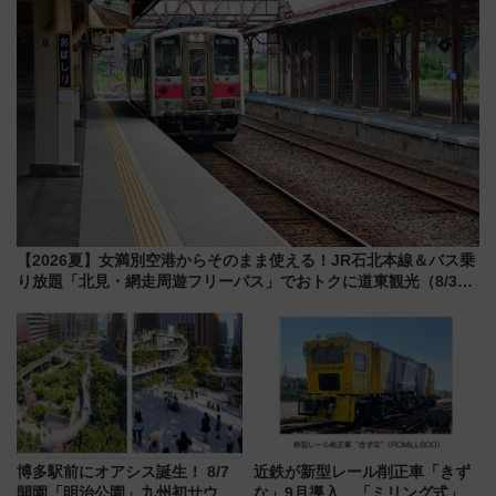
【2026夏】女満別空港からそのまま使える！JR石北本線＆バス乗
り放題「北見・網走周遊フリーパス」でおトクに道東観光（8/3発
売）
博多駅前にオアシス誕生！ 8/7
近鉄が新型レール削正車「きず
開園「明治公園」九州初サウナ
な」9月導入 「ミリング式」採