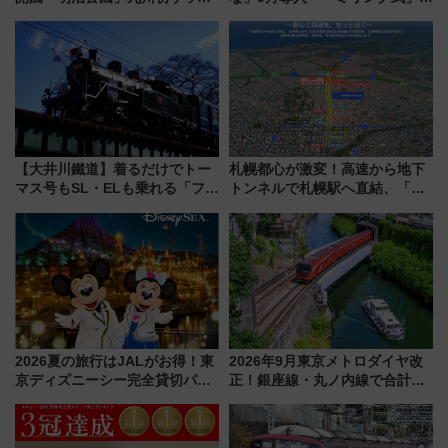
TOTOPAや日本一のピザなど絶
用でメンテナンス作業を効率
品グルメ登場で駅前の過ごし方
化！安全性や乗り心地の向上に
はどう変わる？
貢献するだけでなく、全線区で
活躍するための仕組みも
【大井川鐵道】着るだけでトー
札幌都心が激変！高速から地下
マス号もSL・ELも乗れる「フリ
トンネルで札幌駅へ直結、「創
ーきっぷTシャツ」8月6日より
成川通都心アクセス道路」が7月
受注販売
から本格着工、延長4.8km整備
事業の全貌
2026夏の旅行はJALがお得！東
2026年9月東京メトロダイヤ改
京ディズニーシー完全貸切パー
正！銀座線・丸ノ内線で合計
ティー招待券が当たるキャンペ
212本の大増発、混雑緩和に期
ーン始まる 条件は「夏の国内
待
線に2回搭乗」