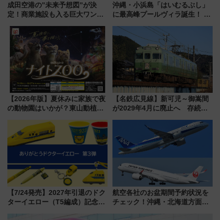
成田空港の”未来予想図”が決
沖縄・小浜島「はいむるぶし」
定！商業施設も入る巨大ワンタ
に最高峰プールヴィラ誕生！ 石
ーミナル、京成の高架新駅整備
垣島から船で向かう究極のご褒
で新型特急が品川･羽田とを結
美旅「何もしない贅沢」を体験
ぶ！ JR空港駅は2面3線化！
してみない？
【2026年版】夏休みに家族で夜
【名鉄広見線】新可児～御嵩間
の動物園はいかが？東山動植物
が2029年4月に廃止へ 存続協
園＆のんほいパーク「ナイト
議終了で100年の歴史に幕
ZOO」開催情報
【7/24発売】2027年引退のドク
航空各社のお盆期間予約状況を
ターイエロー（T5編成）記念グ
チェック！沖縄・北海道方面は
ッズ7種が登場！ 新幹線車内放
予約急増中、いまから狙うべき