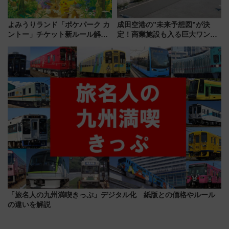
よみうりランド「ポケパーク カ
成田空港の”未来予想図”が決
ントー」チケット新ルール解
定！商業施設も入る巨大ワンタ
説！購入制限の緩和と入場時の
ーミナル、京成の高架新駅整備
本人確認が11月スタート
で新型特急が品川･羽田とを結
ぶ！ JR空港駅は2面3線化！
「旅名人の九州満喫きっぷ」デジタル化 紙版との価格やルール
の違いを解説