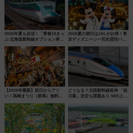
2026年夏も必須！「青春18きっ
2026夏の旅行はJALがお得！東
ぷ 北海道新幹線オプション券」
京ディズニーシー完全貸切パー
自動改札対応ルールと途中下車
ティー招待券が当たるキャンペ
の罠
ーン始まる 条件は「夏の国内
線に2回搭乗」
【2026年最新】前日からアツ
どうなる？北陸新幹線延伸 「桂
い！高崎まつり（群馬）無料観
川案」決定も課題あり SNS上の
覧エリアから初開催100人みこ
声は
しまで