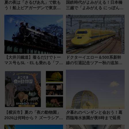
夏の夜は「さるびあ丸」で飲も
国鉄時代がよみがえる！日本橋
う！船上ビアガーデンで東京湾
三越で「よみがえる にっぽんの
の夜景を眺めながら軽く一
鉄道展」7/22-8/3開催、広田尚
杯……工場直送生ビールや島グ
敬の名作写真も、駅弁フェスも
ルメが美味い
同時開催！
【大井川鐵道】着るだけでトー
ドクターイエロー＆500系新幹
マス号もSL・ELも乗れる「フリ
線の引退記念ツアー秋の追加企
ーきっぷTシャツ」8月6日より
画が決定！乗車体験やグッズ・
受注販売
ホテル情報まとめ
【横浜市】夏の「夜の動物園」
夕暮れのペンギンと会おう！葛
2026は何時から？ ズーラシア・
西臨海水族園が夜8時まで延長
野毛山・金沢の電車アクセスや
見どころ、限定イベントを徹底