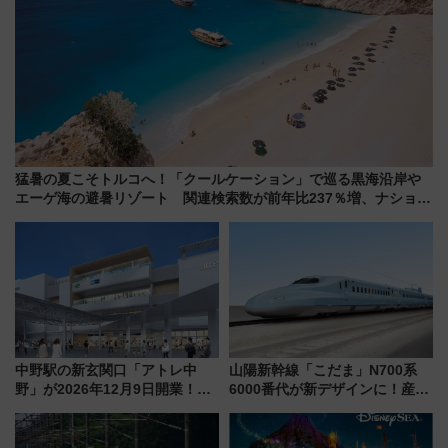
猛暑の夏こそトルコへ！「クールケーション」で巡る黒海沿岸や
エーゲ海の避暑リゾート 関連検索数が前年比237％増、ナショジ
オも認める『2026年に訪れるべき世界の旅先』
中野駅の新玄関口「アトレ中
山陽新幹線「こだま」N700系
野」が2026年12月9日開業！新
6000番代が新デザインに！産学
改札直結で屋上BBQも楽しめる
連携で描く瀬戸内の波模様 運
注目スポット
用は今冬から