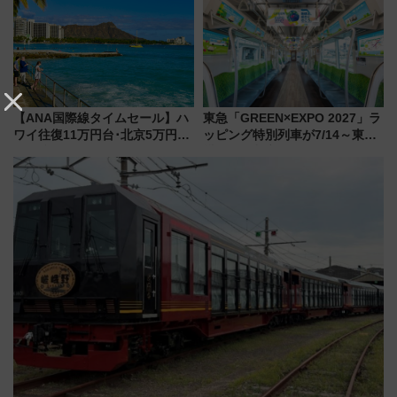
解説！
【ANA国際線タイムセール】ハ
東急「GREEN×EXPO 2027」ラ
ワイ往復11万円台･北京5万円台
ッピング特別列車が7/14～東
～、憧れのビジネスクラスも！
横・田園都市・目黒線でデビュ
来春のGW旅行まで狙える激ア
ー！ 注目の編成やデザインまと
ツ路線まとめ（8/10まで）
め