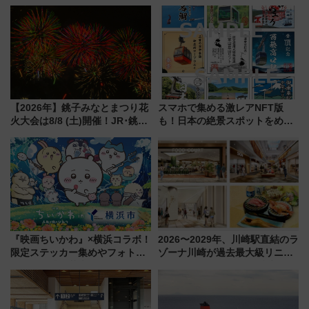
古式サウナ「石風呂」を大解剖
宿泊料金・アクセスは？（2026
年7月23日開業）
【2026年】銚子みなとまつり花
スマホで集める激レアNFT版
火大会は8/8 (土)開催！JR･銚子
も！日本の絶景スポットをめぐ
電鉄の臨時列車やアクセス情
って集める「索道印(さくどうい
報、利根川に咲く8,000発の大迫
ん)」企画がスタート
力＆屋台を満喫
『映画ちいかわ』×横浜コラボ！
2026〜2029年、川崎駅直結のラ
限定ステッカー集めやフォトス
ゾーナ川崎が過去最大級リニュ
ポット、特別花火でみなとみら
ーアル！ フードコート拡大など
いを満喫しよう（花火鑑賞会応
「いつから何が変わるか」徹底
募は7/12まで！）
解説！