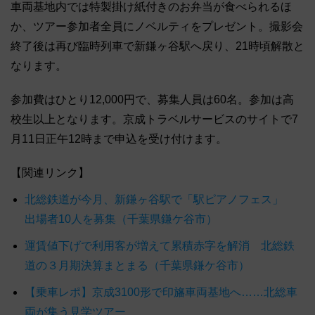
車両基地内では特製掛け紙付きのお弁当が食べられるほ
か、ツアー参加者全員にノベルティをプレゼント。撮影会
終了後は再び臨時列車で新鎌ヶ谷駅へ戻り、21時頃解散と
なります。
参加費はひとり12,000円で、募集人員は60名。参加は高
校生以上となります。京成トラベルサービスのサイトで7
月11日正午12時まで申込を受け付けます。
【関連リンク】
北総鉄道が今月、新鎌ヶ谷駅で「駅ピアノフェス」
出場者10人を募集（千葉県鎌ケ谷市）
運賃値下げで利用客が増えて累積赤字を解消 北総鉄
道の３月期決算まとまる（千葉県鎌ケ谷市）
【乗車レポ】京成3100形で印旛車両基地へ……北総車
両が集う見学ツアー