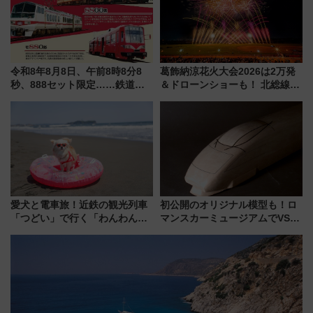
令和8年8月8日、午前8時8分8
葛飾納涼花火大会2026は2万発
秒、888セット限定……鉄道各
＆ドローンショーも！ 北総線を
社の「8・8・8」な記念きっぷ
使った穴場アクセスや臨時列
たち
車、観覧スポット情報と周辺観
光まとめ（7/28開催）
愛犬と電車旅！近鉄の観光列車
初公開のオリジナル模型も！ロ
「つどい」で行く「わんわん列
マンスカーミュージアムでVSE
車」第5弾！海辺のBBQも楽し
の設計秘話に迫る企画展が7月
める日帰りツアー
15日スタート