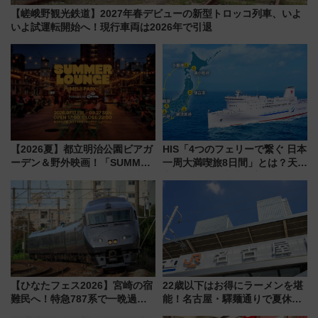
【嵯峨野観光鉄道】2027年春デビューの新型トロッコ列車、いよ
いよ試運転開始へ！現行車両は2026年で引退
【2026夏】都立明治公園ビアガ
HIS「4つのフェリーで繋ぐ 日本
ーデン＆野外映画！「SUMMER
一周大満喫旅8日間」とは？天橋
LOUNGE」のアクセスと上映ス
立・小樽・日光東照宮など全国
ケジュール 夜風とビール、映画
の絶景＆限定グルメを網羅！煩
を満喫！
雑な手続きも不要でお手軽に楽
しめるプランが登場
【ひなたフェス2026】宮崎の宿
22歳以下はお得にラーメンを堪
難民へ！特急787系で一晩過ご
能！名古屋・驛麺通りで夏休み
せる夜間滞在型イベント「スワ
限定「U22応援割り」が7月21日