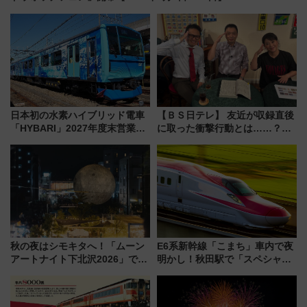
日本初の水素ハイブリッド電車
【ＢＳ日テレ】 友近が収録直後
「HYBARI」2027年度末営業運
に取った衝撃行動とは……？
転へ 鉄道・発電・まちづくり
『友近・礼二の妄想トレイン』
で水素利活用が加速
で極上の夏祭り鉄道旅を放送
秋の夜はシモキタへ！「ムーン
E6系新幹線「こまち」車内で夜
アートナイト下北沢2026」でイ
明かし！秋田駅で「スペシャル
マーシブシアターやアート巡り
ナイト」8月開催、料金や予約方
を満喫しよう
法は？