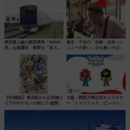
ローおひさま」が救世主に？
よりスタート
東武東上線の新型車両「90000
東京・千住の「自称・日本一メ
系」お披露目 斬新な「逆スラ
ニューが多い」立ち食いそば屋
ント式」の先頭形状と明るく開
とは？ ＢＳ日テレ『ドランク塚
放的な車内空間に注目、デビュ
地のふらっと立ち食いそば』
ーは9月
7/27夜10時～放送
【9/9開始】東京駅から日本橋エ
大阪・関西万博公式キャラクタ
リアがポケモンの街に!? 総勢
ー「ミャクミャク」ピンバッジ
100匹以上が出現「レジェンド
新登場！関西の駅構内などで7月
リサーチ」本格謎解き・グッズ
中旬発売
情報まとめ