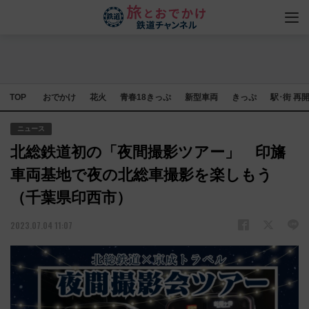
TOP
おでかけ
花火
青春18きっぷ
新型車両
きっぷ
駅･街 再
ニュース
北総鉄道初の「夜間撮影ツアー」 印旛
車両基地で夜の北総車撮影を楽しもう
（千葉県印西市）
2023.07.04 11:07