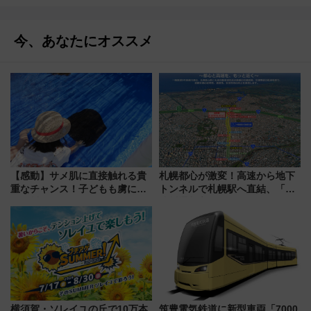
今、あなたにオススメ
【感動】サメ肌に直接触れる貴
札幌都心が激変！高速から地下
重なチャンス！子どもも虜にな
トンネルで札幌駅へ直結、「創
る鴨川シーワールド「エイとサ
成川通都心アクセス道路」が7月
メのタッチングプール」【夏休
から本格着工、延長4.8km整備
み限定企画】
事業の全貌
横須賀・ソレイユの丘で10万本
筑豊電気鉄道に新型車両「7000