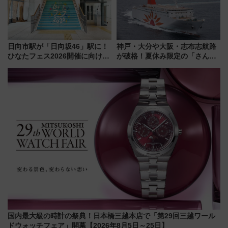
日向市駅が「日向坂46」駅に！
神戸・大分や大阪・志布志航路
ひなたフェス2026開催に向けJR
が破格！夏休み限定の「さんふ
九州が記念きっぷや臨時列車で
らわあスペシャルセール」スタ
全力応援 夜行列車「ドリーム
ート 夕朝食ビュッフェ付きで
おひさま号」も走る
快適な船旅はいかが？
国内最大級の時計の祭典！日本橋三越本店で「第29回三越ワール
ドウォッチフェア」開幕【2026年8月5日～25日】