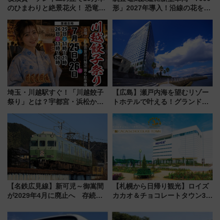
のひまわりと絶景花火！ 恐竜や
形」2027年導入！沿線の花をイ
ドッグプールなど三浦半島の日
メージしたイエローを採用 車
帰りお出かけ最新情報（2026年
内は落ち着いたゆとりある空間
7月17日～開催）
に
埼玉・川越駅すぐ！「川越餃子
【広島】瀬戸内海を望むリゾー
祭り」とは？宇都宮・浜松から
トホテルで叶える！グランドプ
ご当地和牛まで全国の人気餃子
リンスホテル広島のフォトウエ
を食べ比べ【7月25日・26日開
ディング＆カジュアルパーティ
催】
ープラン
【名鉄広見線】新可児～御嵩間
【札幌から日帰り観光】ロイズ
が2029年4月に廃止へ 存続協
カカオ＆チョコレートタウン3周
議終了で100年の歴史に幕
年！ 9月は入場料半額やチョコ
詰め放題を開催、ロイズタウン