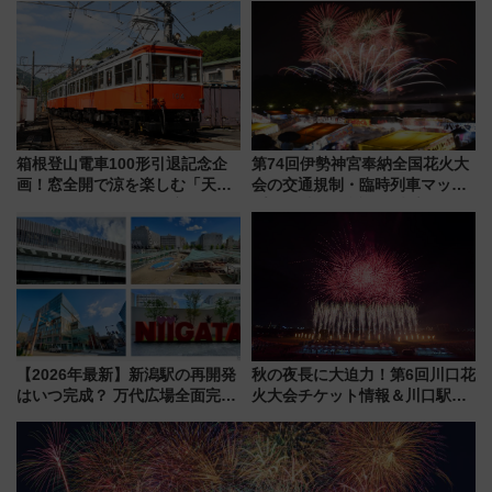
屋カフェで非日常を！週末観光
今年12月
に最適な小浜の歩き方
箱根登山電車100形引退記念企
第74回伊勢神宮奉納全国花火大
画！窓全開で涼を楽しむ「天然
会の交通規制・臨時列車マッ
クーラー体験号」と限定鉄コレ
プ！JR東海・近鉄で快適にアク
発売
セス
【2026年最新】新潟駅の再開発
秋の夜長に大迫力！第6回川口花
はいつ完成？ 万代広場全面完成
火大会チケット情報＆川口駅か
から「にいがた2キロ」・古町再
らのアクセスガイド
開発、バスタ新潟構想まで徹底
解説！