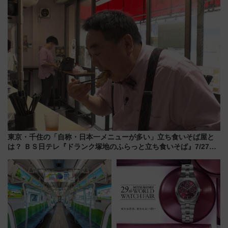
解説！
東京・千住の「自称・日本一メニューが多い」立ち食いそば屋と
は？ ＢＳ日テレ『ドランク塚地のふらっと立ち食いそば』7/27夜
10時～放送