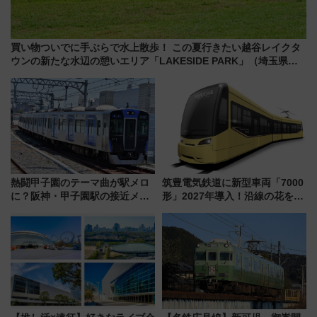
買い物ついでに手ぶらで水上散歩！ この夏行きたい越谷レイクタ
ウンの新たな水辺の憩いエリア「LAKESIDE PARK」（埼玉県越
谷市）
熱闘甲子園のテーマ曲が駅メロ
筑豊電気鉄道に新型車両「7000
に？阪神・甲子園駅の接近メロ
形」2027年導入！沿線の花をイ
ディがVaundy「かげろう」×向
メージしたイエローを採用 車
谷実アレンジの特別仕様へ、8月
内は落ち着いたゆとりある空間
5日始発から
に