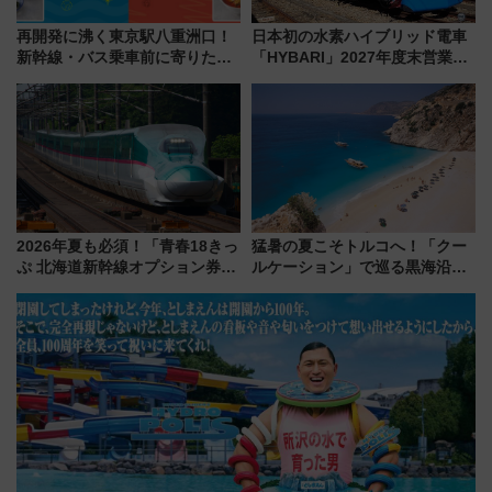
再開発に沸く東京駅八重洲口！
日本初の水素ハイブリッド電車
新幹線・バス乗車前に寄りたい
「HYBARI」2027年度末営業運
「ヤエチカ」2026年夏の「ひん
転へ 鉄道・発電・まちづくり
やり＆スタミナグルメ」6選【新
で水素利活用が加速
店舗も！】
2026年夏も必須！「青春18きっ
猛暑の夏こそトルコへ！「クー
ぷ 北海道新幹線オプション券」
ルケーション」で巡る黒海沿岸
自動改札対応ルールと途中下車
やエーゲ海の避暑リゾート 関
の罠
連検索数が前年比237％増、ナ
ショジオも認める『2026年に訪
れるべき世界の旅先』