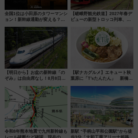
全国1位は小田原のタワーマンシ
【嵯峨野観光鉄道】2027年春デ
ョン！新幹線通勤が変える？
ビューの新型トロッコ列車、い
「住みたい街」の最新トレンド
よいよ試運転開始へ！現行車両
【新築マンション人気ランキン
は2026年で引退
グ】
【明日から】お盆の新幹線「の
【駅ナカグルメ】エキュート秋
ぞみ」は自由席なし！8月8日午
葉原に「T’sたんたん」 新橋に
前はほぼ満席…でも数時間ズラ
551蓬莱のDNAを継ぐ「東京豚
せば空きが見つかることも 混
饅」、オムライス専門店「肉と
雑避ける「空席」探しのコツ
たまご」新グルメ続々登場！
【2026年8月】
令和8年熊本地震で九州新幹線も
新駅 “手柄山平和公園駅”から徒
レール破断など確認 現在の運
歩3分「大和工業アリーナ姫路」