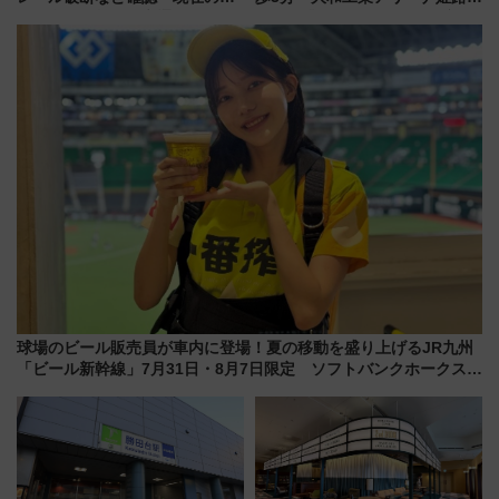
転見合わせ状況と交通網への影
10月開業！Novelbright公演 や
響
大相撲巡業など 豪華イベントと
アクセス
球場のビール販売員が車内に登場！夏の移動を盛り上げるJR九州
「ビール新幹線」7月31日・8月7日限定 ソフトバンクホークスと
コラボ