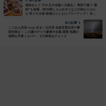
前の記事
焼肉きんぐ 7/19 五大名物へ大進化！ 東西で違う“新
肉”も登場、NEW焼しゃぶみすじなどが加わりカル
ビ 炙りすき焼 壺漬けとともにパワーアップ！ 井村
屋とコラボした新作スイーツも
次の記事
こくみん共済 coop 住まいる共済 自然災害共済で事
前対策を！ この夏のゲリラ豪雨や台風 落雷 地震の
保障を手厚くカバー、その特長をチェック