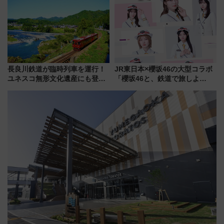
メリカングルメ＆絶品スイーツ
を満喫（千葉県浦安市）
長良川鉄道が臨時列車を運行！
JR東日本×櫻坂46の大型コラボ
ユネスコ無形文化遺産にも登録
「櫻坂46と、鉄道で旅しよ
された「郡上おどり」楽しむ人
う。」が7月20日より始動！新
に 乗車には予約が必要
潟・長野・庄内へ