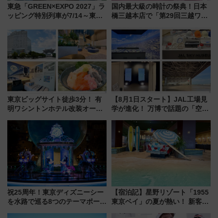
東急「GREEN×EXPO 2027」ラ
国内最大級の時計の祭典！日本
ッピング特別列車が7/14～東
橋三越本店で「第29回三越ワー
横・田園都市・目黒線でデビュ
ルドウォッチフェア」開幕
ー！ 注目の編成やデザインまと
【2026年8月5日～25日】
め
東京ビッグサイト徒歩3分！ 有
【8月1日スタート】JAL工場見
明ワシントンホテル改装オープ
学が進化！ 万博で話題の「空飛
ン直前「ゆりかもめ運転台付き
ぶクルマ」体験が常設化!? 期間
客室」や海鮮丼が人気の朝食ビ
限定の歴代制服仮想試着体験も
ュッフェを現地レポ
レポート
祝25周年！東京ディズニーシー
【宿泊記】星野リゾート「1955
を水路で巡る8つのテーマポート
東京ベイ」の夏が熱い！ 新客室
と限定デコレーションを解説
「50sスターダムルーム」とア