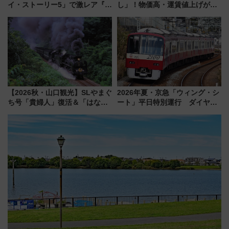
イ・ストーリー5」で激レア『ロ
し」！物価高・運賃値上げが財
ルカナ』カードをゲット！最新
布を直撃、往復1万円以内なら帰
デコレーションも徹底解説
りたいけど……【WILLER お盆
帰省動向調査】
【2026秋・山口観光】SLやまぐ
2026年夏・京急「ウィング・シ
ち号「貴婦人」復活＆「はなあ
ート」平日特別運行 ダイヤ・
かり」初走行区間も！山口DCの
乗車方法を解説！2階建てバスや
注目観光列車まとめ きっぷの取
三浦海岸を堪能できるお出かけ
り方は？
プランもご紹介