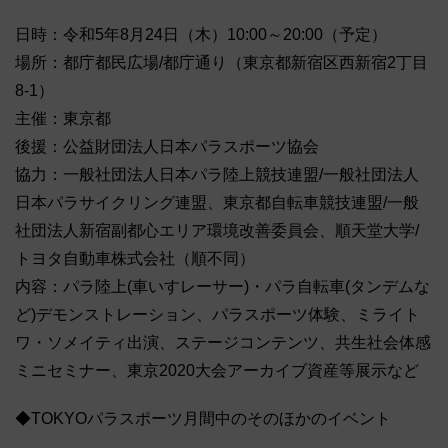
日時：令和5年8月24日（木）10:00～20:00（予定）
場所：都庁都民広場/都庁通り（東京都新宿区西新宿2丁目
8-1）
主催：東京都
後援：公益財団法人日本パラスポーツ協会
協力：一般社団法人日本パラ陸上競技連盟/一般社団法人
日本パラサイクリング連盟、東京都自転車競技連盟/一般
社団法人新宿副都心エリア環境改善委員会、順天堂大学/
トヨタ自動車株式会社（順不同）
内容：パラ陸上(車いすレーサー)・パラ自転車(タンデムな
ど)デモンストレーション、パラスポーツ体験、ミライト
ワ・ソメイティ出演、ステージコンテンツ、共生社会体感
ミニセミナー、東京2020大会アーカイブ資産等展示など
◆TOKYOパラスポーツ月間中のそのほかのイベント