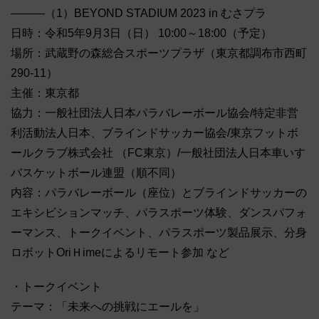
―――（1）BEYOND STADIUM 2023 in むさプラ
日時：令和5年9月3日（日） 10:00～18:00（予定）
場所：武蔵野の森総合スポーツプラザ（東京都調布市西町
290-11）
主催：東京都
協力：一般社団法人日本パラバレーボール協会/特定非営
利活動法人日本、ブラインドサッカー協会/東京フットボ
ールクラブ株式会社 （FC東京）/一般社団法人日本車いす
バスケットボール連盟（順不同）
内容：パラバレーボール（座位）とブラインドサッカーの
エキシビションマッチ、パラスポーツ体験、ダンスパフォ
ーマンス、トークイベント、パラスポーツ製品展示、分身
ロボットOriＨimeによるリモート参加 など
・トークイベント
テーマ：「未来への挑戦にエールを」