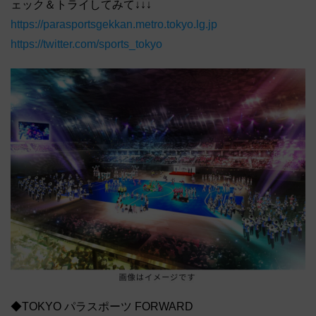
ェック＆トライしてみて↓↓↓
https://parasportsgekkan.metro.tokyo.lg.jp
https://twitter.com/sports_tokyo
◆TOKYO パラスポーツ FORWARD