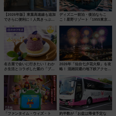
【2026年版】東葉高速線も追加
ディズニー前泊・後泊ならこ
でさらに便利に！人気きっぷ
こ！星野リゾート「1955東京ベ
「サンキューちばフリーパス」
イ」が子連れや夕食難民を救う5
今年も発売 秋・早春に千葉県を
つの理由 無料バス＆24時間サー
巡るなら使い勝手・コスパ抜群
ビスで混雑回避
名古屋で会いに行きたい！わか
2026年「仙台七夕花火祭」を攻
さ生活とコラボした紫の「ブル
略！ 混雑回避の地下鉄アクセス
ーベリーぴよりん」期間限定販
からまだ買える有料席情報、花
売
火前に楽しむ仙台観光ルートま
で解説！
「ファンタイム・ウィズ・ト
約半数が「お盆は帰省予定な