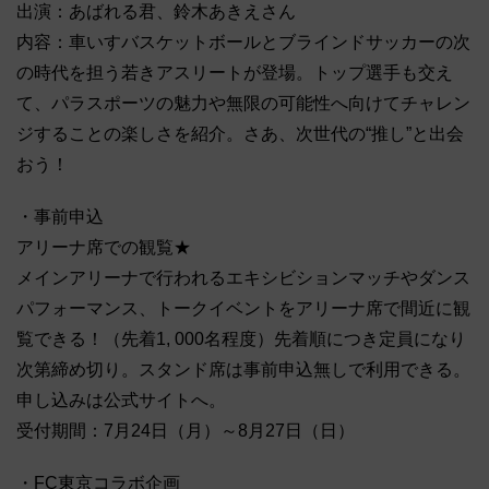
出演：あばれる君、鈴木あきえさん
内容：車いすバスケットボールとブラインドサッカーの次
の時代を担う若きアスリートが登場。トップ選手も交え
て、パラスポーツの魅力や無限の可能性へ向けてチャレン
ジすることの楽しさを紹介。さあ、次世代の“推し”と出会
おう！
・事前申込
アリーナ席での観覧★
メインアリーナで行われるエキシビションマッチやダンス
パフォーマンス、トークイベントをアリーナ席で間近に観
覧できる！（先着1, 000名程度）先着順につき定員になり
次第締め切り。スタンド席は事前申込無しで利用できる。
申し込みは公式サイトへ。
受付期間：7月24日（月）～8月27日（日）
・FC東京コラボ企画