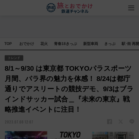
TOP
おでかけ
花火
青春18きっぷ
新型車両
きっぷ
駅･街 再
トレンド
8/1～9/30 は東京都 TOKYOパラスポーツ
月間、パラ界の魅力を体感！ 8/24は都庁
通りでアスリートの競技デモ、9/3はブラ
インドサッカー試合＿『未来の東京』戦
略推進イベントに注目！
2023.07.08 12:07