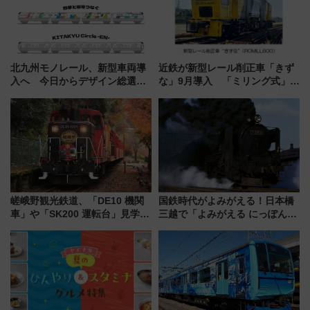
北九州モノレール、新型車両導
近鉄が新型レール削正車「きず
入へ 今日からデザイン総選挙
な」9月導入 「ミリング式」採
始まる
用でメンテナンス作業を効率
化！安全性や乗り心地の向上に
貢献するだけでなく、全線区で
活躍するための仕組みも
嵯峨野観光鉄道、「DE10 機関
国鉄時代がよみがえる！日本橋
車」や「SK200 運転台」見学ツ
三越で「よみがえる にっぽんの
アーを開催！ ラストランイベン
鉄道展」7/22-8/3開催、広田尚
トの一環で激レア体験できちゃ
敬の名作写真も、駅弁フェスも
うかも 参加方法やスケジュール
同時開催！
をご紹介