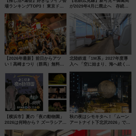
【推し活×遠征】好きなライブ会
【名鉄広見線】新可児～御嵩間
場ランキングTOP3！ 東京ドー
が2029年4月に廃止へ 存続協
ムや大阪城ホールが選ばれる理
議終了で100年の歴史に幕
由と交通アクセス術、ライブ会
場に何を求める？
【2026年最新】前日からアツ
北陸鉄道「1M系」2027年度導
い！高崎まつり（群馬）無料観
入へ 「空に始まり、海へ続く」
覧エリアから初開催100人みこ
白山比咩神社をモチーフにした
しまで
神秘的なデザイン
【横浜市】夏の「夜の動物園」
秋の夜はシモキタへ！「ムーン
2026は何時から？ ズーラシア・
アートナイト下北沢2026」でイ
野毛山・金沢の電車アクセスや
マーシブシアターやアート巡り
見どころ、限定イベントを徹底
を満喫しよう