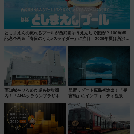
としまえんの流れるプールが西武園ゆうえんちで復活!? 100周年
記念企画＆「春日のうん○スライダー」に注目 2026年夏は所沢へ
遊びに行こう
高知城やひろめ市場も徒歩圏
星野リゾート広島初進出！「界
内！「ANAクラウンプラザホテ
宮島」のインフィニティ温泉と
ル高知」が8月開業
古式サウナ「石風呂」を大解剖
宿泊料金・アクセスは？（2026
年7月23日開業）