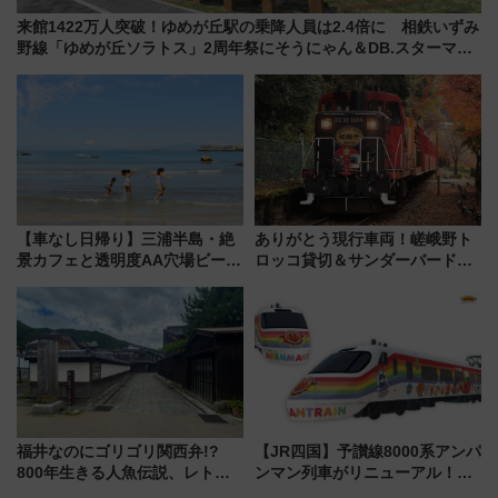
来館1422万人突破！ゆめが丘駅の乗降人員は2.4倍に 相鉄いずみ
野線「ゆめが丘ソラトス」2周年祭にそうにゃん＆DB.スターマン
が登場
【車なし日帰り】三浦半島・絶
ありがとう現行車両！嵯峨野ト
景カフェと透明度AA穴場ビーチ
ロッコ貸切＆サンダーバードレ
を巡る！ おトクな電車きっぷ活
ストランで語り合う秋の京都
用してストレスフリー旅へ行こ
斉藤雪乃＆福原トシヒロと行
う！
く！9月13日「京都の鉄道満喫
ツアー」開催
福井なのにゴリゴリ関西弁!?
【JR四国】予讃線8000系アンパ
800年生きる人魚伝説、レトロ
ンマン列車がリニューアル！内
建築の町並み「小浜西組」、町
外装デザイン公開 デビューは