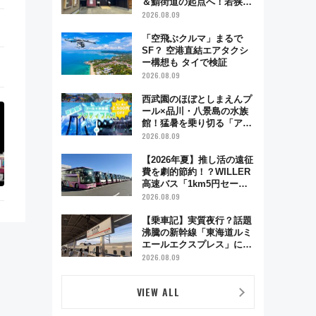
＆鯖街道の起点へ！若狭小
浜お魚センターでBBQ、老
2026.08.09
舗お酢店ソフトなど歴史＆
グルメ散歩
「空飛ぶクルマ」まるで
SF？ 空港直結エアタクシ
ー構想も タイで検証
2026.08.09
西武園のほぼとしまえんプ
ール×品川・八景島の水族
館！猛暑を乗り切る「アク
ティブパス」で夏休みをお
2026.08.09
得に楽しむ！
【2026年夏】推し活の遠征
費を劇的節約！？WILLER
高速バス「1km5円セー
ル」やワンコイン温泉の最
2026.08.09
強ルート 予約期間・対象
路線まとめ
【乗車記】実質夜行？話題
沸騰の新幹線「東海道ルミ
エールエクスプレス」に乗
車してみた 東京22時発、
2026.08.09
京都・新大阪に6時台着
見どころは岐阜羽島の素晴
VIEW ALL
らし過ぎる朝