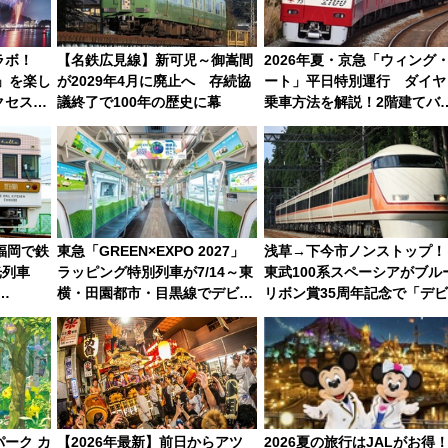
ラボ！
【名鉄広見線】新可児～御嵩間
2026年夏・京急「ウィング
祭」を楽し
が2029年4月に廃止へ 存続協
ート」平日特別運行 ダイヤ
クセスの
議終了で100年の歴史に幕
乗車方法を解説！2階建てバ
や三浦海岸を堪能できるお出
けプランもご紹介
福岡で鉄
東急「GREEN×EXPO 2027」
浅草→下今市ノンストップ！
光列車
ラッピング特別列車が7/14～東
東武100系スペーシアがブル
横・田園都市・目黒線でデビュ
リボン賞35周年記念で「デ
岡･太宰
ー！ 注目の編成やデザインまと
ー当時の停車駅」を再現 運
eが公開
め
時刻や特急券の買い方を紹介
ーク カ
【2026年最新】前日からアツ
2026夏の旅行はJALがお得