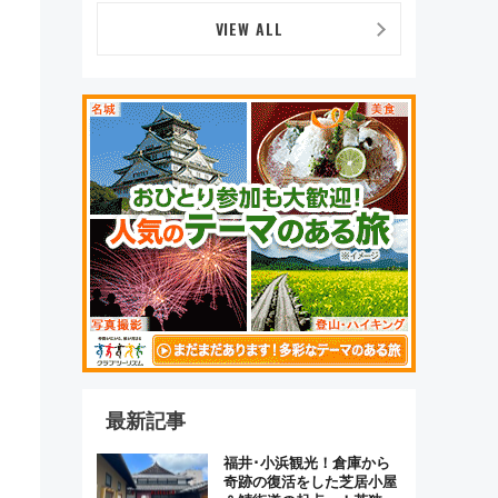
ま」が救世主に？
VIEW ALL
最新記事
福井･小浜観光！倉庫から
奇跡の復活をした芝居小屋