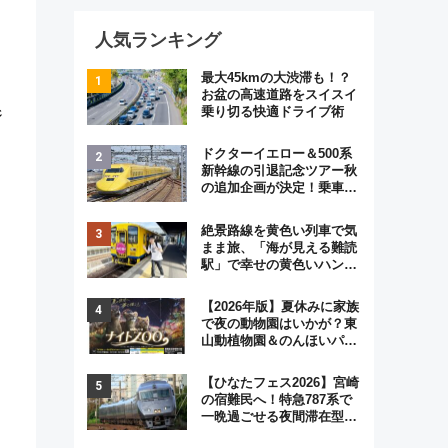
人気ランキング
最大45kmの大渋滞も！？
お盆の高速道路をスイスイ
乗り切る快適ドライブ術
ジ
ドクターイエロー＆500系
新幹線の引退記念ツアー秋
の追加企画が決定！乗車体
験やグッズ・ホテル情報ま
とめ
絶景路線を黄色い列車で気
まま旅、「海が見える難読
駅」で幸せの黄色いハンカ
チに願いを 「新・鉄道ひ
とり旅」279回目の舞台は
【2026年版】夏休みに家族
「島原鉄道」
で夜の動物園はいかが？東
山動植物園＆のんほいパー
ク「ナイトZOO」開催情報
【ひなたフェス2026】宮崎
の宿難民へ！特急787系で
一晩過ごせる夜間滞在型イ
ベント「スワローおひさ