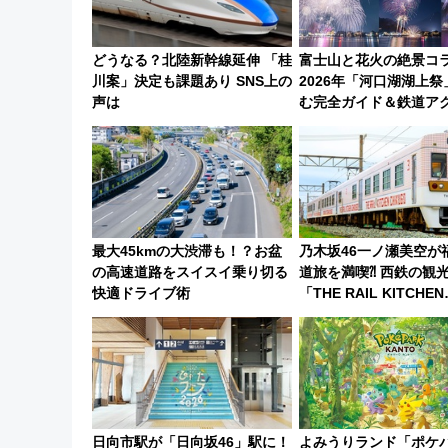
どうなる？北陸新幹線延伸 「桂
富士山と花火の絶景コ
川案」決定も課題あり SNS上の
2026年「河口湖湖上
声は
む完全ガイド＆鉄道ア
ススメ
最大45kmの大渋滞も！？お盆
乃木坂46一ノ瀬美空が
の高速道路をスイスイ乗り切る
道旅を満喫⁈ 西鉄の観
快適ドライブ術
「THE RAIL KITCHEN
CHIKUGO」で巡る福
府･柳川の旅！YouTub
に
日向市駅が「日向坂46」駅に！
よみうりランド「ポケパ