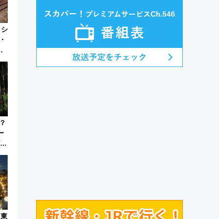
・シ
・
ス
か
？
ー
ビュ
転
！東