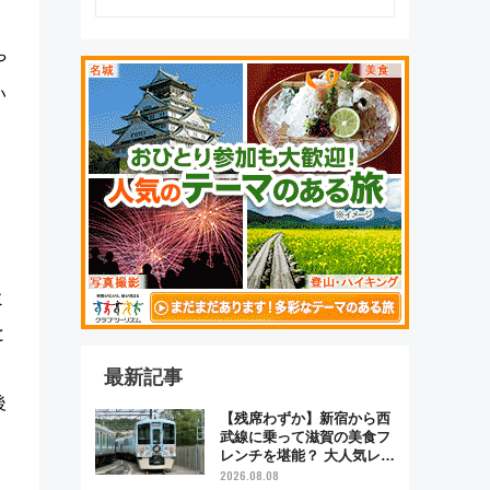
や
い
ミ
と
最新記事
後
【残席わずか】新宿から西
武線に乗って滋賀の美食フ
レンチを堪能？ 大人気レス
トラン列車「52席の至福」
2026.08.08