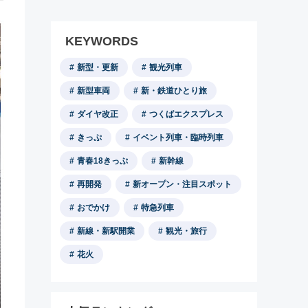
KEYWORDS
新型・更新
観光列車
新型車両
新・鉄道ひとり旅
ダイヤ改正
つくばエクスプレス
きっぷ
イベント列車・臨時列車
青春18きっぷ
新幹線
再開発
新オープン・注目スポット
おでかけ
特急列車
新線・新駅開業
観光・旅行
花火