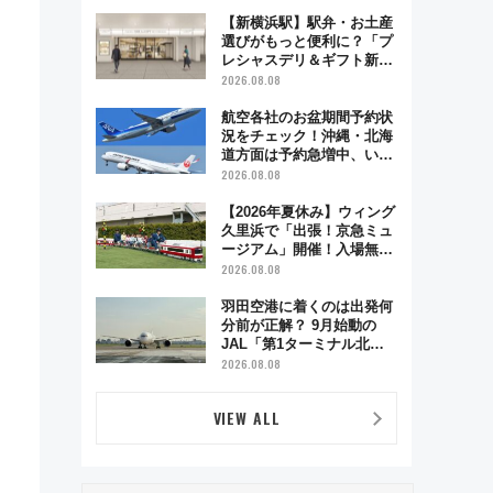
で味わう近江牛や伝統文化
の特別コラボ
【新横浜駅】駅弁・お土産
選びがもっと便利に？「プ
レシャスデリ＆ギフト新横
浜」がオープン 場所や営
2026.08.08
業時間・限定弁当を紹介
航空各社のお盆期間予約状
況をチェック！沖縄・北海
道方面は予約急増中、いま
から狙うべき日は？
2026.08.08
り
【2026年夏休み】ウィング
久里浜で「出張！京急ミュ
ージアム」開催！入場無料
でスタンプラリーや子ども
2026.08.08
制服撮影も
羽田空港に着くのは出発何
分前が正解？ 9月始動の
JAL「第1ターミナル北側
サテライト」は徒歩1キロ
2026.08.08
超え！ 知っておきたい変更
点まとめ
VIEW ALL