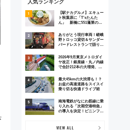
人気ランキング
【駅ナカグルメ】エキュー
ト秋葉原に「T’sたんた
ん」 新橋に551蓬莱の
DNAを継ぐ「東京豚饅」、
オムライス専門店「肉とた
ありがとう現行車両！嵯峨
まご」新グルメ続々登場！
野トロッコ貸切＆サンダー
【2026年8月】
バードレストランで語り合
う秋の京都 斉藤雪乃＆福
原トシヒロと行く！9月13
2026年9月東京メトロダイ
日「京都の鉄道満喫ツア
ヤ改正！銀座線・丸ノ内線
ー」開催
で合計212本の大増発、混
雑緩和に期待
最大45kmの大渋滞も！？
お盆の高速道路をスイスイ
乗り切る快適ドライブ術
南海電鉄がなにわ筋線に乗
り入れる「次期空港特急」
の導入を決定！ピニンファ
リーナによる日本初の鉄道
な
デザイン
VIEW ALL