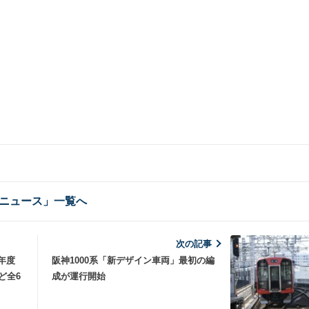
ニュース」一覧へ
次の記事
年度
阪神1000系「新デザイン車両」最初の編
ど全6
成が運行開始