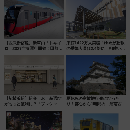
【西武新宿線】新車両「トキイ
来館1422万人突破！ゆめが丘駅
ロ」2027年春運行開始！田無・
の乗降人員は2.4倍に 相鉄いず
新所沢にも停車 2028年春には
み野線「ゆめが丘ソラトス」2周
「第2弾」も
年祭にそうにゃん＆DB.スター
マンが登場
【新横浜駅】駅弁・お土産選び
夏休みの家族旅行先にぴった
がもっと便利に？「プレシャス
り！都心から1時間の「湘南西エ
デリ＆ギフト新横浜」がオープ
リア」満喫ガイド 鎌倉・江の
ン 場所や営業時間・限定弁当
島とは異なる魅力を持つ今夏の
を紹介
注目スポット