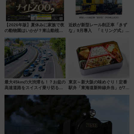
【2026年版】夏休みに家族で夜
近鉄が新型レール削正車「きず
の動物園はいかが？東山動植物
な」9月導入 「ミリング式」採
園＆のんほいパーク「ナイト
用でメンテナンス作業を効率
ZOO」開催情報
化！安全性や乗り心地の向上に
貢献するだけでなく、全線区で
活躍するための仕組みも
最大45kmの大渋滞も！？お盆の
東京～新大阪の味めぐり！定番
高速道路をスイスイ乗り切る快
駅弁「東海道新幹線弁当」が7月
適ドライブ術
21日にリニューアル発売