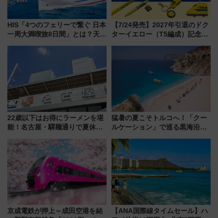
HIS「4つのフェリーで繋ぐ 日本
【7/24発売】2027年引退のドク
一周大満喫旅8日間」とは？天橋
ターイエロー（T5編成）記念グ
立・小樽・日光東照宮など全国
ッズ7種が登場！ 新幹線車内放
の絶景＆限定グルメを網羅！煩
送の目覚まし時計など通販・販
雑な手続きも不要でお手軽に楽
売店舗まとめ
しめるプランが登場
22歳以下はお得にラーメンを堪
猛暑の夏こそトルコへ！「クー
能！名古屋・驛麺通りで夏休み
ルケーション」で巡る黒海沿岸
限定「U22応援割り」が7月21日
やエーゲ海の避暑リゾート 関
よりスタート
連検索数が前年比237％増、ナ
ショジオも認める『2026年に訪
れるべき世界の旅先』
京成電鉄が押上～成田空港を結
【ANA国際線タイムセール】ハ