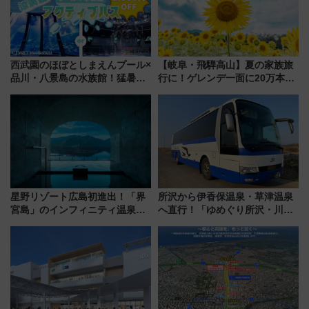
西武園のほぼとしまえんプール×
【岐阜・飛騨高山】夏の家族旅
品川・八景島の水族館！猛暑を
行に！ゲレンデ一面に20万本の
乗り切る「アクティブパス」で
ひまわりが咲き誇る「アルコピ
夏休みをお得に楽しむ！
アひまわり園」開園
星野リゾート広島初進出！「界
所沢から伊香保温泉・草津温泉
宮島」のインフィニティ温泉と
へ直行！「ゆめぐり所沢・川越
古式サウナ「石風呂」を大解剖
号」で群馬の温泉旅をもっと気
宿泊料金・アクセスは？（2026
軽に 運行ダイヤ・運賃を解説
年7月23日開業）