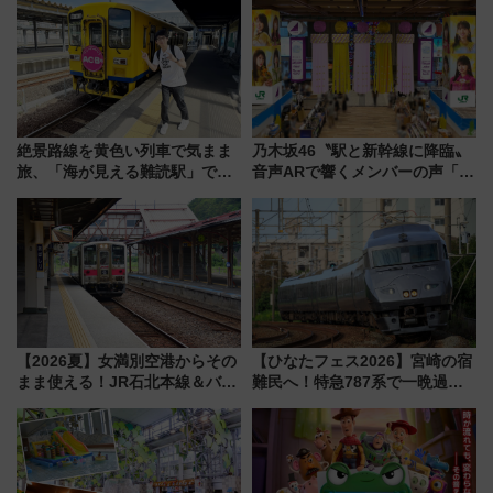
用は今冬から
ー当時の停車駅」を再現 運転
時刻や特急券の買い方を紹介
絶景路線を黄色い列車で気まま
乃木坂46〝駅と新幹線に降臨〟
旅、「海が見える難読駅」で幸
音声ARで響くメンバーの声「真
せの黄色いハンカチに願いを
夏の全国ツアー2026」
「新・鉄道ひとり旅」279回目
の舞台は「島原鉄道」
【2026夏】女満別空港からその
【ひなたフェス2026】宮崎の宿
まま使える！JR石北本線＆バス
難民へ！特急787系で一晩過ご
乗り放題「北見・網走周遊フリ
せる夜間滞在型イベント「スワ
ーパス」でおトクに道東観光
ローおひさま」が救世主に？
（8/3発売）