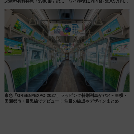
ぶ新型有料特急「3900形」のコ
ワイ往復11万円台･北京5万円台
ンセプト・デザイン公開 愛称
～、憧れのビジネスクラスも！
募集も実施
来春のGW旅行まで狙える激ア
ツ路線まとめ（8/10まで）
東急「GREEN×EXPO 2027」ラッピング特別列車が7/14～東横・
田園都市・目黒線でデビュー！ 注目の編成やデザインまとめ