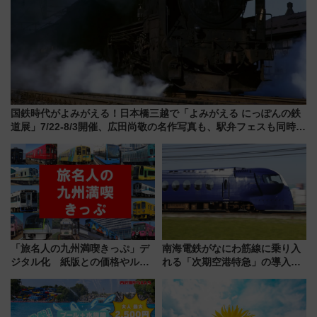
国鉄時代がよみがえる！日本橋三越で「よみがえる にっぽんの鉄
道展」7/22-8/3開催、広田尚敬の名作写真も、駅弁フェスも同時開
催！
「旅名人の九州満喫きっぷ」デ
南海電鉄がなにわ筋線に乗り入
ジタル化 紙版との価格やルー
れる「次期空港特急」の導入を
ルの違いを解説
決定！ピニンファリーナによる
日本初の鉄道デザイン