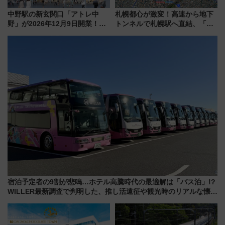
中野駅の新玄関口「アトレ中
札幌都心が激変！高速から地下
野」が2026年12月9日開業！新
トンネルで札幌駅へ直結、「創
改札直結で屋上BBQも楽しめる
成川通都心アクセス道路」が7月
注目スポット
から本格着工、延長4.8km整備
事業の全貌
宿泊予定者の9割が悲鳴…ホテル高騰時代の最適解は「バス泊」!?
WILLER最新調査で判明した、推し活遠征や観光時のリアルな懐事
情