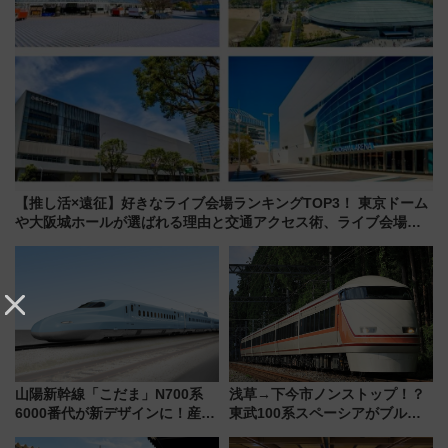
【推し活×遠征】好きなライブ会場ランキングTOP3！ 東京ドーム
や大阪城ホールが選ばれる理由と交通アクセス術、ライブ会場に
何を求める？
山陽新幹線「こだま」N700系
浅草→下今市ノンストップ！？
6000番代が新デザインに！産学
東武100系スペーシアがブルー
連携で描く瀬戸内の波模様 運
リボン賞35周年記念で「デビュ