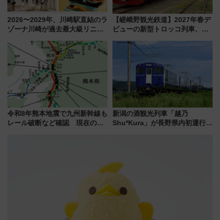
2026〜2029年、川崎駅直結のラ
【嵯峨野観光鉄道】2027年春デ
ゾーナ川崎が過去最大級リニュ
ビューの新型トロッコ列車、い
ーアル！ フードコート拡大など
よいよ試運転開始へ！現行車両
「いつから何が変わるか」徹底
は2026年で引退
解説！
令和8年熊本地震で九州新幹線も
新潟の酒観光列車「越乃
レール破断など確認 現在の運
Shu*Kura」が長野県内初運行！
転見合わせ状況と交通網への影
地酒と食を味わう信州プレDC特
響
別企画