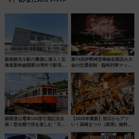
新函館北斗駅の裏側に潜入！北
第74回伊勢神宮奉納全国花火大
海道新幹線開業10周年で駅長
会の交通規制・臨時列車マッ
室・地下通路など公開イベン
プ！JR東海・近鉄で快適にアク
ト 参加方法や体験内容を紹介
セス
箱根登山電車100形引退記念企
【2026年最新】前日からアツ
画！窓全開で涼を楽しむ「天然
い！高崎まつり（群馬）無料観
クーラー体験号」と限定鉄コレ
覧エリアから初開催100人みこ
発売
しまで