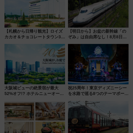
【札幌から日帰り観光】ロイズ
【明日から】お盆の新幹線「の
カカオ＆チョコレートタウン3周
ぞみ」は自由席なし！8月8日午
年！ 9月は入場料半額やチョコ
前はほぼ満席…でも数時間ズラ
詰め放題を開催、ロイズタウン
せば空きが見つかることも 混
駅からのアクセスも
雑避ける「空席」探しのコツ
大阪城ビューの絶景宿が最大
祝25周年！東京ディズニーシー
52%オフ!? ホテルニューオータ
を水路で巡る8つのテーマポート
ニ大阪の40周年「夏のタイムセ
と限定デコレーションを解説
ール」で秋の関西旅を豪華にす
る方法（8月20日まで！）