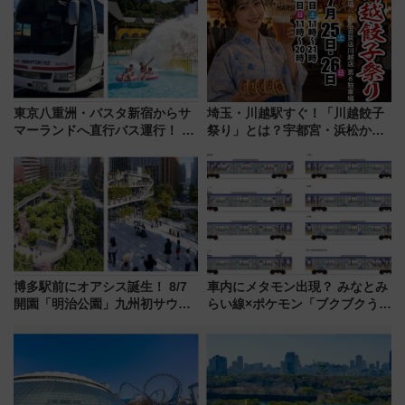
東京八重洲・バスタ新宿からサ
埼玉・川越駅すぐ！「川越餃子
マーランドへ直行バス運行！ お
祭り」とは？宇都宮・浜松から
トクな1Dayパスで夏のプールと
ご当地和牛まで全国の人気餃子
推し活を楽しもう！（2026年
を食べ比べ【7月25日・26日開
8/1～31）
催】
博多駅前にオアシス誕生！ 8/7
車内にメタモン出現？ みなとみ
開園「明治公園」九州初サウナ
らい線×ポケモン「ブクブクうみ
TOTOPAや日本一のピザなど絶
ぞこの街」ラッピング電車が運
品グルメ登場で駅前の過ごし方
行開始に！ この夏は直通列車で
はどう変わる？
横浜へ！