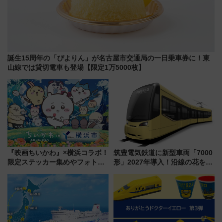
誕生15周年の「ぴよりん」が名古屋市交通局の一日乗車券に！東
山線では貸切電車も登場【限定1万5000枚】
『映画ちいかわ』×横浜コラボ！
筑豊電気鉄道に新型車両「7000
限定ステッカー集めやフォトス
形」2027年導入！沿線の花をイ
ポット、特別花火でみなとみら
メージしたイエローを採用 車
いを満喫しよう（花火鑑賞会応
内は落ち着いたゆとりある空間
募は7/12まで！）
に