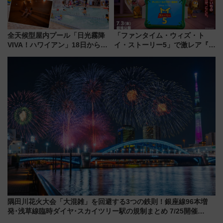
全天候型屋内プール「日光霧降
「ファンタイム・ウィズ・ト
VIVA！ハワイアン」18日から営
イ・ストーリー5」で激レア『ロ
業開始 小さなお子様連れのフ
ルカナ』カードをゲット！最新
ァミリーから大人まで幅広い世
デコレーションも徹底解説
代が一日中楽しる夏のリゾート
を楽しんで
隅田川花火大会「大混雑」を回避する3つの鉄則！銀座線96本増
発･浅草線臨時ダイヤ･スカイツリー駅の規制まとめ 7/25開催
（2026年）