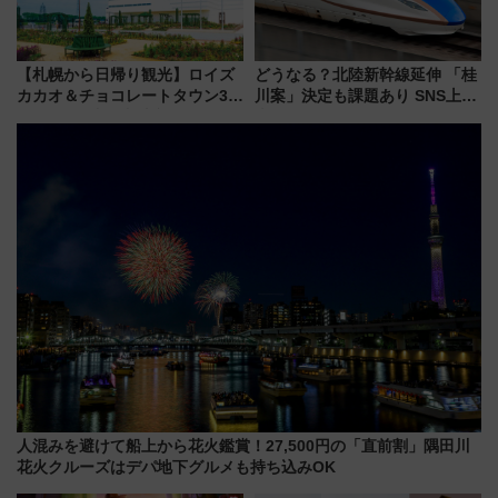
【札幌から日帰り観光】ロイズ
どうなる？北陸新幹線延伸 「桂
カカオ＆チョコレートタウン3周
川案」決定も課題あり SNS上の
年！ 9月は入場料半額やチョコ
声は
詰め放題を開催、ロイズタウン
駅からのアクセスも
人混みを避けて船上から花火鑑賞！27,500円の「直前割」隅田川
花火クルーズはデパ地下グルメも持ち込みOK