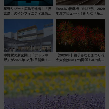
星野リゾート広島初進出！「界
East-iの後継機「E927形」2029
宮島」のインフィニティ温泉と
年度デビューへ！新たな「新幹
古式サウナ「石風呂」を大解剖
線専用検測車」の性能を徹底解
宿泊料金・アクセスは？（2026
説【JR東日本】
年7月23日開業）
中野駅の新玄関口「アトレ中
【2026年】銚子みなとまつり花
野」が2026年12月9日開業！新
火大会は8/8 (土)開催！JR･銚子
改札直結で屋上BBQも楽しめる
電鉄の臨時列車やアクセス情
注目スポット
報、利根川に咲く8,000発の大迫
力＆屋台を満喫