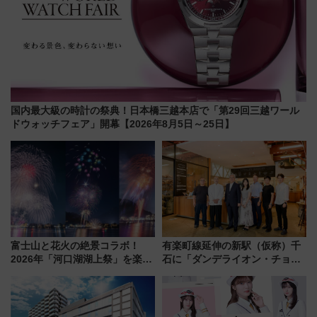
国内最大級の時計の祭典！日本橋三越本店で「第29回三越ワール
ドウォッチフェア」開幕【2026年8月5日～25日】
富士山と花火の絶景コラボ！
有楽町線延伸の新駅（仮称）千
2026年「河口湖湖上祭」を楽し
石に「ダンデライオン・チョコ
む完全ガイド＆鉄道アクセスの
レート」が出店！ 東京メトロが
ススメ
1億円出資で挑む新時代のまちづ
くりとは？