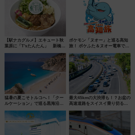
【駅ナカグルメ】エキュート秋
ポケモン「ヌオー」と巡る高知
葉原に「T’sたんたん」 新橋に
旅！ ポケふた＆ヌオー電車で楽
551蓬莱のDNAを継ぐ「東京豚
しむ鉄道スタンプラリーで土佐
饅」、オムライス専門店「肉と
路の絶景と絶品グルメを満喫！
たまご」新グルメ続々登場！
（7月18日スタート）
【2026年8月】
猛暑の夏こそトルコへ！「クー
最大45kmの大渋滞も！？お盆の
ルケーション」で巡る黒海沿岸
高速道路をスイスイ乗り切る快
やエーゲ海の避暑リゾート 関
適ドライブ術
連検索数が前年比237％増、ナ
ショジオも認める『2026年に訪
れるべき世界の旅先』