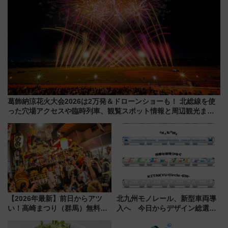
葛飾納涼花火大会2026は2万発＆ドローンショーも！ 北総線を使
った穴場アクセスや臨時列車、観覧スポット情報と周辺観光まと
め（7/28開催）
【2026年最新】前日からアツ
北九州モノレール、新型車両導
い！高崎まつり（群馬）無料観
入へ 今日からデザイン総選挙
覧エリアから初開催100人みこ
始まる
しまで