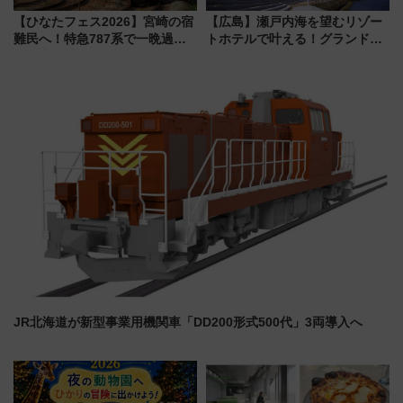
【ひなたフェス2026】宮崎の宿
【広島】瀬戸内海を望むリゾー
難民へ！特急787系で一晩過ご
トホテルで叶える！グランドプ
せる夜間滞在型イベント「スワ
リンスホテル広島のフォトウエ
ローおひさま」が救世主に？
ディング＆カジュアルパーティ
ープラン
JR北海道が新型事業用機関車「DD200形式500代」3両導入へ