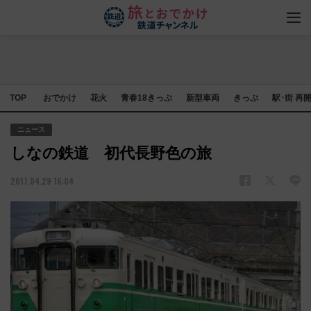
TOP
おでかけ
花火
青春18きっぷ
新型車両
きっぷ
駅･街 再
ニュース
しなの鉄道 初代長野色の旅
2017.04.29 16:04