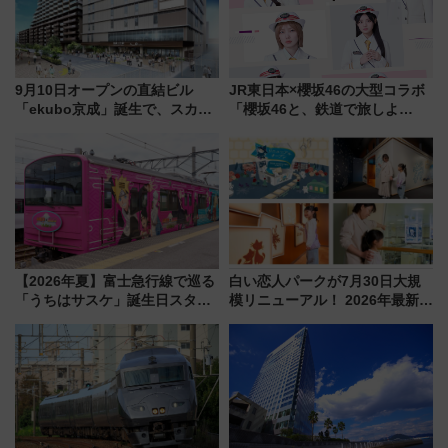
9月10日オープンの直結ビル
JR東日本×櫻坂46の大型コラボ
「ekubo京成」誕生で、スカイ
「櫻坂46と、鉄道で旅しよ
ライナーも停まる巨大ハブ駅・
う。」が7月20日より始動！新
新鎌ヶ谷はどう変わる？ 全テナ
潟・長野・庄内へ
ント情報も公開！
【2026年夏】富士急行線で巡る
白い恋人パークが7月30日大規
「うちはサスケ」誕生日スタン
模リニューアル！ 2026年最新の
プラリー！富士急ハイランド限
新エリア・工場見学の見どころ
定グルメ＆グッズ徹底ガイド
と料金・アクセスを徹底解説
（札幌市）