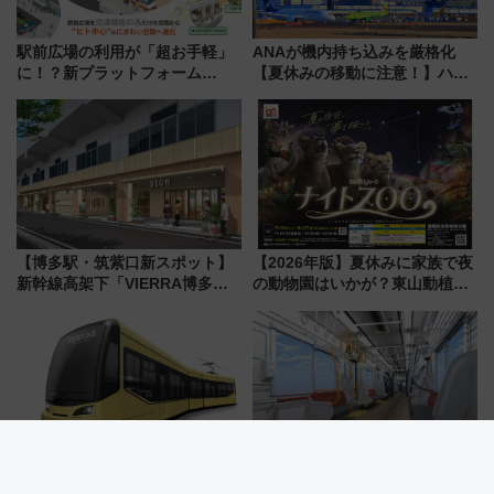
駅前広場の利用が「超お手軽」
ANAが機内持ち込みを厳格化
に！？新プラットフォーム
【夏休みの移動に注意！】ハン
「HirakeBA」8月3日始動、ス
ドバッグやPCケースも対象の
マホで簡単申請 物販や演奏会な
「身の回り品」新サイズ制限
どに【JR東日本】
(40×30×20cm)おさらい
【博多駅・筑紫口新スポット】
【2026年版】夏休みに家族で夜
新幹線高架下「VIERRA博多テ
の動物園はいかが？東山動植物
ラス」が9/18開業！九州初出店
園＆のんほいパーク「ナイト
など注目の全6店舗 「博多活憩
ZOO」開催情報
通り」も一新
筑豊電気鉄道に新型車両「7000
北陸鉄道「1M系」2027年度導