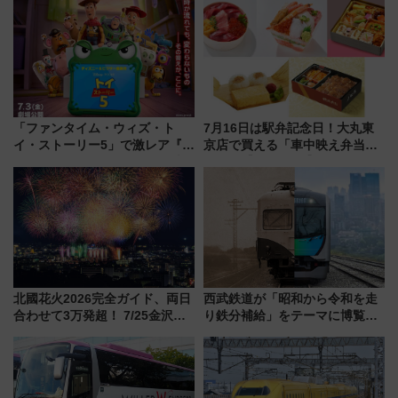
「ファンタイム・ウィズ・ト
7月16日は駅弁記念日！大丸東
イ・ストーリー5」で激レア『ロ
京店で買える「車中映え弁当」
ルカナ』カードをゲット！最新
フェア【2026年夏】
デコレーションも徹底解説
北國花火2026完全ガイド、両日
西武鉄道が「昭和から令和を走
合わせて3万発超！ 7/25金沢大
り鉄分補給」をテーマに博覧会
会・8/1川北大会の2つの花火大
を実施！くすのきホールで8月
会の日程・アクセス・観覧席ま
14日から 新車両「トキイロ」体
とめ（石川県）
験ブースも アクセスや申込方法
を解説