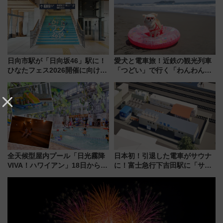
うかも 参加方法やスケジュール
スとコラボ
をご紹介
日向市駅が「日向坂46」駅に！
愛犬と電車旅！近鉄の観光列車
ひなたフェス2026開催に向けJR
「つどい」で行く「わんわん列
九州が記念きっぷや臨時列車で
車」第5弾！海辺のBBQも楽し
全力応援 夜行列車「ドリーム
める日帰りツアー
おひさま号」も走る
全天候型屋内プール「日光霧降
日本初！引退した電車がサウナ
VIVA！ハワイアン」18日から営
に！富士急行下吉田駅に「サ電
業開始 小さなお子様連れのフ
（SADEN）」2026年12月開
ァミリーから大人まで幅広い世
業 行き交う電車の音や振動を
代が一日中楽しる夏のリゾート
感じながら「ととのう」新感覚
を楽しんで