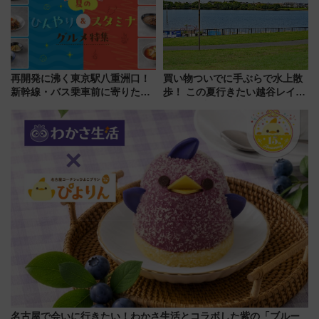
再開発に沸く東京駅八重洲口！
買い物ついでに手ぶらで水上散
新幹線・バス乗車前に寄りたい
歩！ この夏行きたい越谷レイク
「ヤエチカ」2026年夏の「ひん
タウンの新たな水辺の憩いエリ
やり＆スタミナグルメ」6選【新
ア「LAKESIDE PARK」（埼玉
店舗も！】
県越谷市）
名古屋で会いに行きたい！わかさ生活とコラボした紫の「ブルー