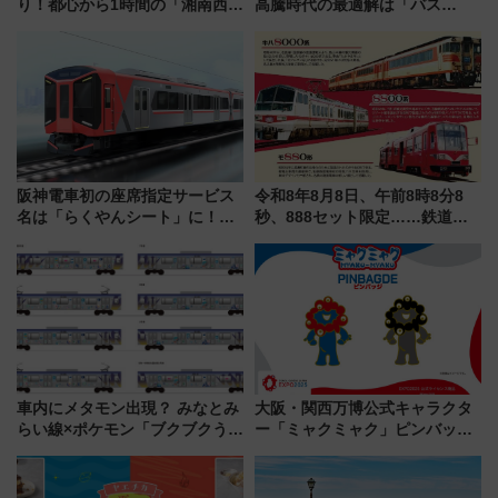
り！都心から1時間の「湘南西エ
高騰時代の最適解は「バス
リア」満喫ガイド 鎌倉・江の
泊」!? WILLER最新調査で判明
島とは異なる魅力を持つ今夏の
した、推し活遠征や観光時のリ
注目スポット
アルな懐事情
阪神電車初の座席指定サービス
令和8年8月8日、午前8時8分8
名は「らくやんシート」に！新
秒、888セット限定……鉄道各
型3000系で大阪梅田～山陽姫路
社の「8・8・8」な記念きっぷ
を快適移動
たち
車内にメタモン出現？ みなとみ
大阪・関西万博公式キャラクタ
らい線×ポケモン「ブクブクうみ
ー「ミャクミャク」ピンバッジ
ぞこの街」ラッピング電車が運
新登場！関西の駅構内などで7月
行開始に！ この夏は直通列車で
中旬発売
横浜へ！