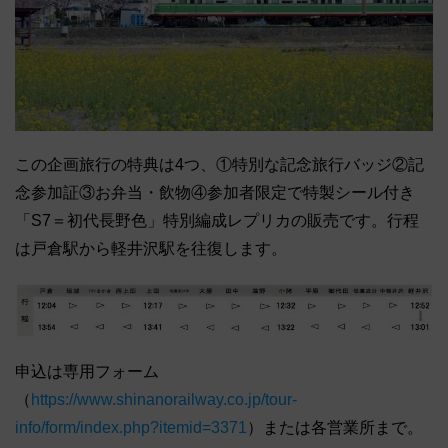
この企画旅行の特典は4つ、①特別な記念旅行バッジ②記
念参加証③お弁当・飲物④参加者限定で特製シール付き
「S7＝初代長野色」特別編成レプリカの販売です。行程
は戸倉駅から軽井沢駅を往復します。
申込は専用フォーム
（
https://www.shinanorailway.co.jp/tour-
info/form/index.php?itemid=3371
）または各営業所まで。