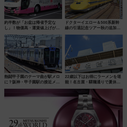
約半数が「お盆は帰省予定な
ドクターイエロー＆500系新幹
し」！物価高・運賃値上げが財
線の引退記念ツアー秋の追加企
布を直撃、往復1万円以内なら帰
画が決定！乗車体験やグッズ・
りたいけど……【WILLER お盆
ホテル情報まとめ
帰省動向調査】
熱闘甲子園のテーマ曲が駅メロ
22歳以下はお得にラーメンを堪
に？阪神・甲子園駅の接近メロ
能！名古屋・驛麺通りで夏休み
ディがVaundy「かげろう」×向
限定「U22応援割り」が7月21日
谷実アレンジの特別仕様へ、8月
よりスタート
5日始発から