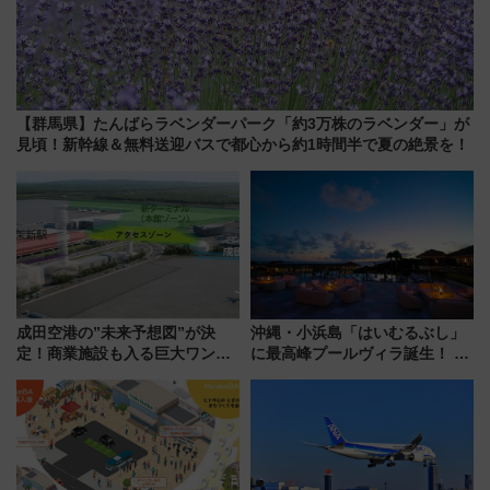
【群馬県】たんばらラベンダーパーク「約3万株のラベンダー」が
見頃！新幹線＆無料送迎バスで都心から約1時間半で夏の絶景を！
成田空港の”未来予想図”が決
沖縄・小浜島「はいむるぶし」
定！商業施設も入る巨大ワンタ
に最高峰プールヴィラ誕生！ 石
ーミナル、京成の高架新駅整備
垣島から船で向かう究極のご褒
で新型特急が品川･羽田とを結
美旅「何もしない贅沢」を体験
ぶ！ JR空港駅は2面3線化！
してみない？