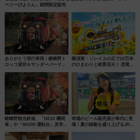
ベリーぴよりん」期間限定販売
ありがとう現行車両！嵯峨野ト
横須賀・ソレイユの丘で10万本
ロッコ貸切＆サンダーバードレ
のひまわりと絶景花火！ 恐竜や
ストランで語り合う秋の京都
ドッグプールなど三浦半島の日
斉藤雪乃＆福原トシヒロと行
帰りお出かけ最新情報（2026年
く！9月13日「京都の鉄道満喫
7月17日～開催）
ツアー」開催
嵯峨野観光鉄道、「DE10 機関
球場のビール販売員が車内に登
車」や「SK200 運転台」見学ツ
場！夏の移動を盛り上げるJR九
アーを開催！ ラストランイベン
州「ビール新幹線」7月31日・8
トの一環で激レア体験できちゃ
月7日限定 ソフトバンクホーク