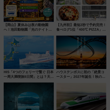
【岡山】夏休みは夜の動物園
【九州初】最短2秒で予約完売！
へ！池田動物園「光のナイトズ
食べログ1位「400℃ PIZZA」が
ー2026」で光と動物が彩る特別
博多駅すぐの明治公園に8/7オー
な夜
プン。もつ鍋風など限定メニュ
ーも
HIS「4つのフェリーで繋ぐ 日本
ハウステンボスに初の「絶景コ
一周大満喫旅8日間」とは？天橋
ースター」2027年誕生！秋の
立・小樽・日光東照宮など全国
「すんごいハロウィン」見どこ
の絶景＆限定グルメを網羅！煩
ろも一挙紹介
雑な手続きも不要でお手軽に楽
しめるプランが登場