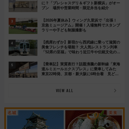
に？「プレシャスデリ＆ギフト新横浜」がオー
プン 場所や営業時間・限定弁当を紹介
【2026年夏休み】ウィング久里浜で「出張！
京急ミュージアム」開催！入場無料でスタンプ
ラリーや子ども制服撮影も
【残席わずか】新宿から西武線に乗って滋賀の
美食フレンチを堪能？ 大人気レストラン列車
「52席の至福」で味わう近江牛や伝統文化の特
別コラボ
【乗車記】実質夜行？話題沸騰の新幹線「東海
道ルミエールエクスプレス」に乗車してみた
東京22時発、京都・新大阪に6時台着 見どこ
ろは岐阜羽島の素晴らし過ぎる朝
VIEW ALL