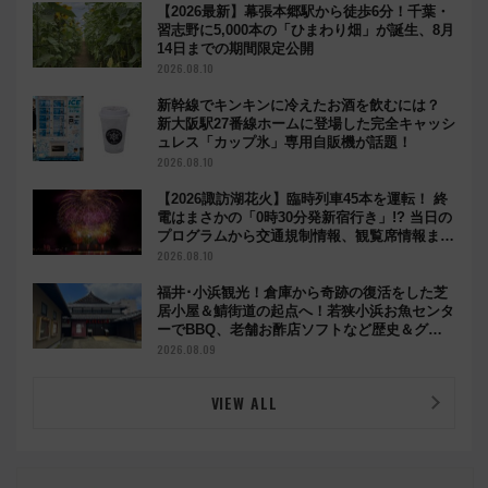
【2026最新】幕張本郷駅から徒歩6分！千葉・
習志野に5,000本の「ひまわり畑」が誕生、8月
14日までの期間限定公開
2026.08.10
新幹線でキンキンに冷えたお酒を飲むには？
新大阪駅27番線ホームに登場した完全キャッシ
ュレス「カップ氷」専用自販機が話題！
2026.08.10
【2026諏訪湖花火】臨時列車45本を運転！ 終
電はまさかの「0時30分発新宿行き」!? 当日の
プログラムから交通規制情報、観覧席情報まで
徹底解説
2026.08.10
福井･小浜観光！倉庫から奇跡の復活をした芝
居小屋＆鯖街道の起点へ！若狭小浜お魚センタ
ーでBBQ、老舗お酢店ソフトなど歴史＆グル
メ散歩
2026.08.09
VIEW ALL