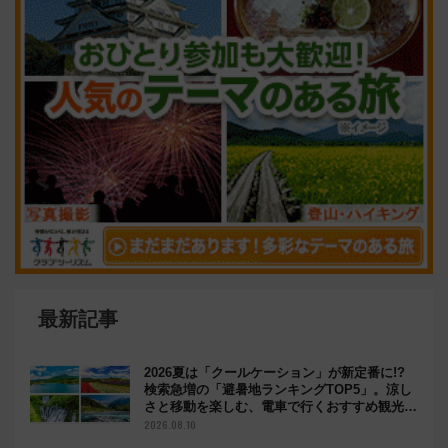
最新記事
2026夏は「クールケーション」が新定番に!?
検索急増の「避暑地ランキングTOP5」。涼し
さと移動を楽しむ、電車で行くおすすめ観光情
報も
2026.08.10