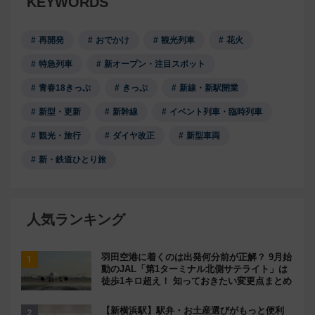
KEYWORDS
再開発
おでかけ
観光列車
花火
特急列車
新オープン・注目スポット
青春18きっぷ
きっぷ
新線・新駅開業
新型・更新
新幹線
イベント列車・臨時列車
観光・旅行
ダイヤ改正
新型車両
新・鉄道ひとり旅
人気ランキング
羽田空港に着くのは出発何分前が正解？ 9月始
動のJAL「第1ターミナル北側サテライト」は
徒歩1キロ超え！ 知っておきたい変更点まとめ
【新横浜駅】駅弁・お土産選びがもっと便利