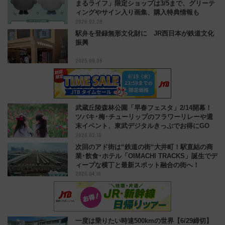
まるライフ」限定ショップは3/5まで、グリーテ
ィングやサイン入り画集、購入特典情報も
2026.02.28
駅弁を登録無形文化財に JR西日本が鉄道文化
振興
2025.09.26
武蔵丘陵森林公園「早春フェスタ」2/14開幕！
ツバキ･梅･チューリップのフラワーリレーや週
末イベント、東武デジタルきっぷでお得にGO
2026.02.10
次回のアド街は“鉄道の街“大井町！駅直結の商
業･飲食･ホテル「OIMACHI TRACKS」誕生でデ
ィープな横丁と最新スポット融合の街へ！
2026.04.16
一度は乗りたい時速500kmの世界【6/29締切】