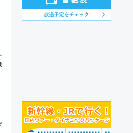
ー
城
安