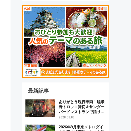
州
最新記事
ありがとう現行車両！嵯峨
野トロッコ貸切＆サンダー
バードレストランで語り合
う秋の京都 斉藤雪乃＆福
2026.08.06
原トシヒロと行く！9月13
日「京都の鉄道満喫ツア
2026年9月東京メトロダイ