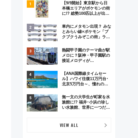
【9/9開始】東京駅から日
本橋エリアがポケモンの街
に!? 総勢100匹以上が出現
「レジェンドリサーチ」本
格謎解き・グッズ情報まと
車内にメタモン出現？ みな
め
とみらい線×ポケモン「ブ
クブクうみぞこの街」ラッ
ピング電車が運行開始に！
この夏は直通列車で横浜
熱闘甲子園のテーマ曲が駅
へ！
メロに？阪神・甲子園駅の
接近メロディが
Vaundy「かげろう」×向谷
実アレンジの特別仕様へ、
【ANA国際線タイムセー
8月5日始発から
ル】ハワイ往復11万円台･
北京5万円台～、憧れのビ
ジネスクラスも！来春の
GW旅行まで狙える激アツ
無一文の大学生が町家を水
路線まとめ（8/10まで）
族館に!? 福井･小浜の珍し
い水族館、世界に一つだけ
の塗り箸制作体験、鯖街道
の御食国など 小浜観光レポ
第2弾
VIEW ALL