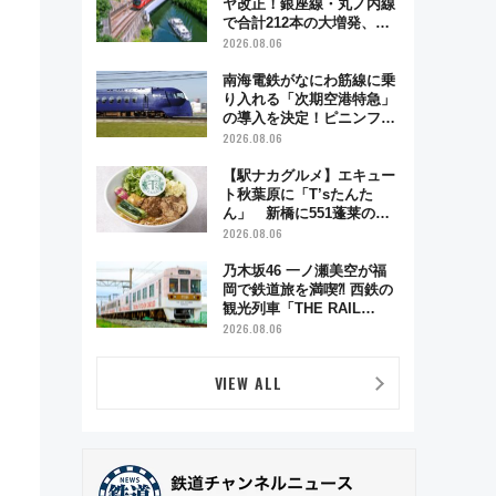
ー」開催
ヤ改正！銀座線・丸ノ内線
で合計212本の大増発、混
雑緩和に期待
2026.08.06
南海電鉄がなにわ筋線に乗
り入れる「次期空港特急」
の導入を決定！ピニンファ
リーナによる日本初の鉄道
2026.08.06
デザイン
【駅ナカグルメ】エキュー
ト秋葉原に「T’sたんた
ん」 新橋に551蓬莱の
DNAを継ぐ「東京豚饅」、
2026.08.06
オムライス専門店「肉とた
まご」新グルメ続々登場！
乃木坂46 一ノ瀬美空が福
【2026年8月】
岡で鉄道旅を満喫⁈ 西鉄の
観光列車「THE RAIL
KITCHEN CHIKUGO」で巡
2026.08.06
る福岡･太宰府･柳川の旅！
YouTubeが公開に
VIEW ALL