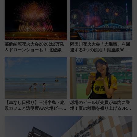
たな玄関口へ
14日から 新車両「トキイロ」体
験ブースも アクセスや申込方法
を解説
葛飾納涼花火大会2026は2万発
隅田川花火大会「大混雑」を回
＆ドローンショーも！ 北総線を
避する3つの鉄則！銀座線96本
使った穴場アクセスや臨時列
増発･浅草線臨時ダイヤ･スカイ
車、観覧スポット情報と周辺観
ツリー駅の規制まとめ 7/25開催
光まとめ（7/28開催）
（2026年）
【車なし日帰り】三浦半島・絶
球場のビール販売員が車内に登
景カフェと透明度AA穴場ビーチ
場！夏の移動を盛り上げるJR九
を巡る！ おトクな電車きっぷ活
州「ビール新幹線」7月31日・8
用してストレスフリー旅へ行こ
月7日限定 ソフトバンクホーク
う！
スとコラボ