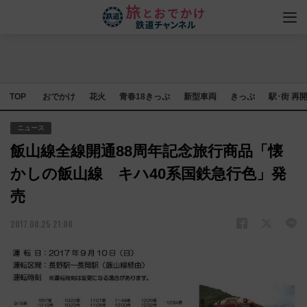
TOP
おでかけ
花火
青春18きっぷ
新型車両
きっぷ
駅･街 再
ニュース
飯山線全線開通88周年記念旅行商品「懐
かしの飯山線 キハ40系国鉄急行色」発
売
2017.08.25 21:08