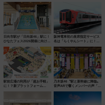
転見合わせ状況と交通網への影
室・地下通路など公開イベン
響
ト 参加方法や体験内容を紹介
日向市駅が「日向坂46」駅に！
阪神電車初の座席指定サービス
ひなたフェス2026開催に向けJR
名は「らくやんシート」に！新
九州が記念きっぷや臨時列車で
型3000系で大阪梅田～山陽姫路
全力応援 夜行列車「ドリーム
を快適移動
おひさま号」も走る
駅前広場の利用が「超お手軽」
乃木坂46〝駅と新幹線に降臨〟
に！？新プラットフォーム
音声ARで響くメンバーの声「真
「HirakeBA」8月3日始動、ス
夏の全国ツアー2026」
マホで簡単申請 物販や演奏会な
どに【JR東日本】