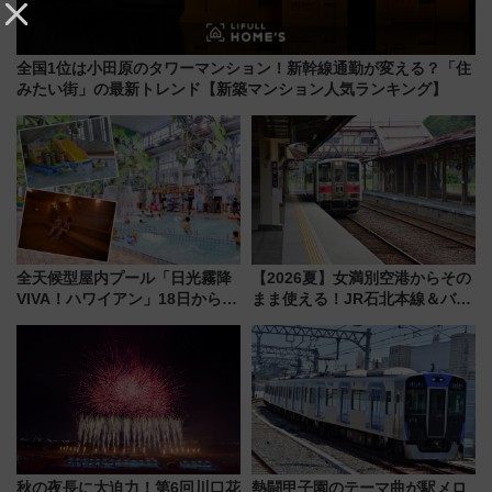
全国1位は小田原のタワーマンション！新幹線通勤が変える？「住
みたい街」の最新トレンド【新築マンション人気ランキング】
全天候型屋内プール「日光霧降
【2026夏】女満別空港からその
VIVA！ハワイアン」18日から営
まま使える！JR石北本線＆バス
業開始 小さなお子様連れのフ
乗り放題「北見・網走周遊フリ
ァミリーから大人まで幅広い世
ーパス」でおトクに道東観光
代が一日中楽しる夏のリゾート
（8/3発売）
を楽しんで
秋の夜長に大迫力！第6回川口花
熱闘甲子園のテーマ曲が駅メロ