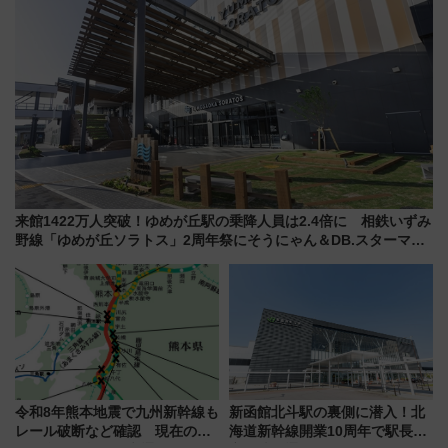
来館1422万人突破！ゆめが丘駅の乗降人員は2.4倍に 相鉄いずみ
野線「ゆめが丘ソラトス」2周年祭にそうにゃん＆DB.スターマン
が登場
令和8年熊本地震で九州新幹線も
新函館北斗駅の裏側に潜入！北
レール破断など確認 現在の運
海道新幹線開業10周年で駅長