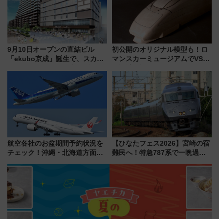
9月10日オープンの直結ビル
初公開のオリジナル模型も！ロ
「ekubo京成」誕生で、スカイ
マンスカーミュージアムでVSE
ライナーも停まる巨大ハブ駅・
の設計秘話に迫る企画展が7月
新鎌ヶ谷はどう変わる？ 全テナ
15日スタート
ント情報も公開！
航空各社のお盆期間予約状況を
【ひなたフェス2026】宮崎の宿
チェック！沖縄・北海道方面は
難民へ！特急787系で一晩過ご
予約急増中、いまから狙うべき
せる夜間滞在型イベント「スワ
日は？
ローおひさま」が救世主に？