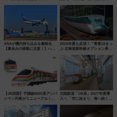
回搭乗」
ANAが機内持ち込みを厳格化
2026年夏も必須！「青春18きっ
【夏休みの移動に注意！】ハン
ぷ 北海道新幹線オプション券」
ドバッグやPCケースも対象の
自動改札対応ルールと途中下車
「身の回り品」新サイズ制限
の罠
(40×30×20cm)おさらい
【JR四国】予讃線8000系アンパ
北陸鉄道「1M系」2027年度導
ンマン列車がリニューアル！内
入へ 「空に始まり、海へ続く」
外装デザイン公開 デビューは
白山比咩神社をモチーフにした
今年12月
神秘的なデザイン