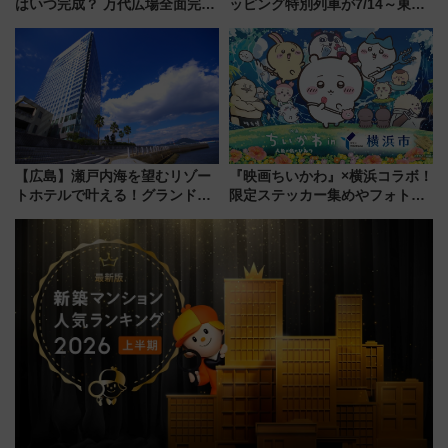
はいつ完成？ 万代広場全面完成
ッピング特別列車が7/14～東
から「にいがた2キロ」・古町再
横・田園都市・目黒線でデビュ
開発、バスタ新潟構想まで徹底
ー！ 注目の編成やデザインまと
解説！
め
【広島】瀬戸内海を望むリゾー
『映画ちいかわ』×横浜コラボ！
トホテルで叶える！グランドプ
限定ステッカー集めやフォトス
リンスホテル広島のフォトウエ
ポット、特別花火でみなとみら
ディング＆カジュアルパーティ
いを満喫しよう（花火鑑賞会応
ープラン
募は7/12まで！）