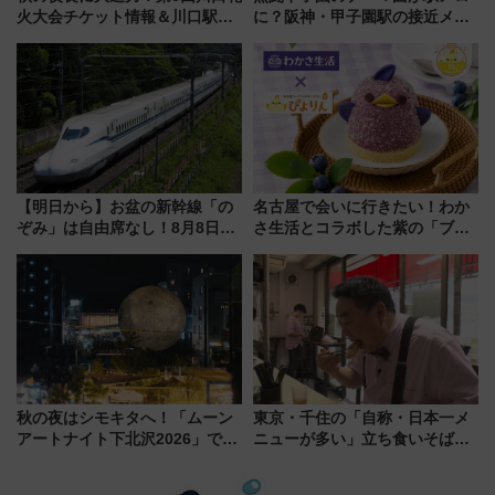
火大会チケット情報＆川口駅か
に？阪神・甲子園駅の接近メロ
らのアクセスガイド
ディがVaundy「かげろう」×向
谷実アレンジの特別仕様へ、8月
5日始発から
【明日から】お盆の新幹線「の
名古屋で会いに行きたい！わか
ぞみ」は自由席なし！8月8日午
さ生活とコラボした紫の「ブル
前はほぼ満席…でも数時間ズラ
ーベリーぴよりん」期間限定販
せば空きが見つかることも 混
売
雑避ける「空席」探しのコツ
秋の夜はシモキタへ！「ムーン
東京・千住の「自称・日本一メ
アートナイト下北沢2026」でイ
ニューが多い」立ち食いそば屋
マーシブシアターやアート巡り
とは？ ＢＳ日テレ『ドランク塚
を満喫しよう
地のふらっと立ち食いそば』