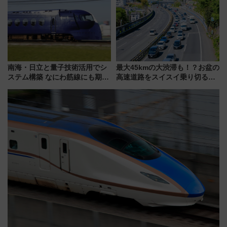
8/1～31）
南海・日立と量子技術活用でシ
最大45kmの大渋滞も！？お盆の
ステム構築 なにわ筋線にも期待
高速道路をスイスイ乗り切る快
乗務員・車両計画作業を短縮へ
適ドライブ術