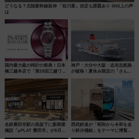
どうなる？北陸新幹線延伸 「桂川案」決定も課題あり SNS上の声
は
国内最大級の時計の祭典！日本
神戸・大分や大阪・志布志航路
橋三越本店で「第29回三越ワー
が破格！夏休み限定の「さんふ
ルドウォッチフェア」開幕
らわあスペシャルセール」スタ
【2026年8月5日～25日】
ート 夕朝食ビュッフェ付きで
快適な船旅はいかが？
名鉄豊田市駅の高架下に新商業
西武鉄道が「昭和から令和を走
施設「μPLAT 豊田市」が8月26
り鉄分補給」をテーマに博覧会
日開業！全8店舗が出店し街の新
を実施！くすのきホールで8月