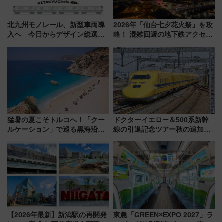
北九州モノレール、新型車両導
2026年「仙台七夕花火祭」を攻
入へ 今日からデザイン総選挙
略！ 混雑回避の地下鉄アクセス
始まる
からまだ買える有料席情報、花
火前に楽しむ仙台観光ルートま
で解説！
猛暑の夏こそトルコへ！「クー
ドクターイエロー＆500系新幹
ルケーション」で巡る黒海沿岸
線の引退記念ツアー秋の追加企
やエーゲ海の避暑リゾート 関
画が決定！乗車体験やグッズ・
連検索数が前年比237％増、ナ
ホテル情報まとめ
ショジオも認める『2026年に訪
れるべき世界の旅先』
【2026年最新】新潟駅の再開発
東急「GREEN×EXPO 2027」ラ