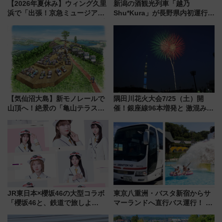
【2026年夏休み】ウィング久里
新潟の酒観光列車「越乃
浜で「出張！京急ミュージア
Shu*Kura」が長野県内初運行！
ム」開催！入場無料でスタンプ
地酒と食を味わう信州プレDC特
ラリーや子ども制服撮影も
別企画
【気仙沼大島】新モノレールで
隅田川花火大会7/25（土）開
山頂へ！絶景の「亀山テラス
催！銀座線96本増発と 激混みの
360°」が7月19日オープン、休
「浅草駅」を回避する最寄り駅･
暇村のお得な日帰りプランも登
アクセス攻略法、2万発の花火が
場
都心の夜に！
JR東日本×櫻坂46の大型コラボ
東京八重洲・バスタ新宿からサ
「櫻坂46と、鉄道で旅しよ
マーランドへ直行バス運行！ お
う。」が7月20日より始動！新
トクな1Dayパスで夏のプールと
潟・長野・庄内へ
推し活を楽しもう！（2026年