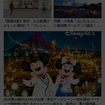
【新横浜駅】駅弁・お土産選び
沖縄・小浜島「はいむるぶし」
がもっと便利に？「プレシャス
に最高峰プールヴィラ誕生！ 石
デリ＆ギフト新横浜」がオープ
垣島から船で向かう究極のご褒
ン 場所や営業時間・限定弁当
美旅「何もしない贅沢」を体験
を紹介
してみない？
2026夏の旅行はJALがお得！東京ディズニーシー完全貸切パーテ
ィー招待券が当たるキャンペーン始まる 条件は「夏の国内線に2