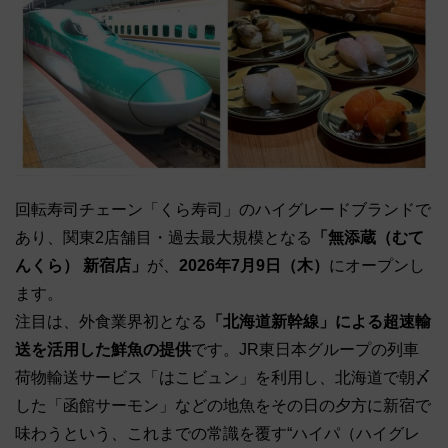
回転寿司チェーン「くら寿司」のハイグレードブランドで
あり、関東2店舗目・過去最大規模となる
「無添蔵（むて
んくら） 新宿店」
が、
2026年7月9日（木）
にオープンし
ます。
注目は、外食業界初となる
「北海道新幹線」による超速輸
送を活用した鮮魚の提供
です。JR東日本グループの列車
荷物輸送サービス「はこビュン」を利用し、北海道で朝〆
した「函館サーモン」などの地魚をその日の夕方に新宿で
味わうという、これまでの常識を覆す“ハイパ（ハイグレ