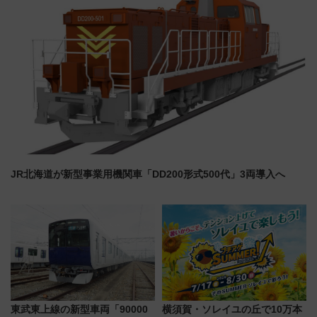
JR北海道が新型事業用機関車「DD200形式500代」3両導入へ
東武東上線の新型車両「90000
横須賀・ソレイユの丘で10万本