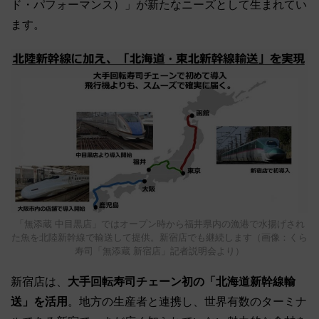
ド・パフォーマンス）」が新たなニーズとして生まれてい
ます。
「無添蔵 中目黒店」ではオープン時から福井県内の漁港で水揚げされ
た魚を北陸新幹線で輸送して提供。新宿店でも継続します（画像：くら
寿司「無添蔵 新宿店」記者説明会より）
新宿店は、
大手回転寿司チェーン初の「北海道新幹線輸
送」を活用
。地方の生産者と連携し、世界有数のターミナ