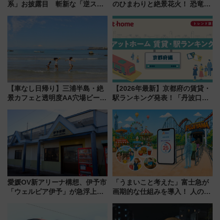
系」お披露目 斬新な「逆スラ
のひまわりと絶景花火！ 恐竜や
ント式」の先頭形状と明るく開
ドッグプールなど三浦半島の日
放的な車内空間に注目、デビュ
帰りお出かけ最新情報（2026年
ーは9月
7月17日～開催）
【車なし日帰り】三浦半島・絶
【2026年最新】京都府の賃貸・
景カフェと透明度AA穴場ビーチ
駅ランキング発表！「丹波口」
を巡る！ おトクな電車きっぷ活
の大躍進と「西大路」人気の理
用してストレスフリー旅へ行こ
由は？
う！
愛媛OV新アリーナ構想、伊予市
「うまいこと考えた」富士急が
「ウェルピア伊予」が急浮上！
画期的な仕組みを導入！ 人のか
サイボウズ青野社長の参加表明
わりにスマホが並ぶ「分身く
で探る鉄道アクセスの未来
ん」始動