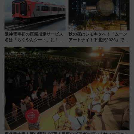
阪神電車初の座席指定サービス
秋の夜はシモキタへ！「ムーン
名は「らくやんシート」に！新
アートナイト下北沢2026」でイ
型3000系で大阪梅田～山陽姫路
マーシブシアターやアート巡り
を快適移動
を満喫しよう