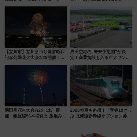
必見 「第17回那智勝浦町花火大
「住みたい街」の最新トレンド
会」は8月11日開催！
【新築マンション人気ランキン
グ】
【立川市】立川まつり国営昭和
成田空港の”未来予想図”が決
記念公園花火大会7/25開催！
定！商業施設も入る巨大ワンタ
5000発の花火が夜を彩る 今年は
ーミナル、京成の高架新駅整備
混雑に要注意、その理由は
で新型特急が品川･羽田とを結
ぶ！ JR空港駅は2面3線化！
隅田川花火大会7/25（土）開
2026年夏も必須！「青春18きっ
催！銀座線96本増発と 激混みの
ぷ 北海道新幹線オプション券」
「浅草駅」を回避する最寄り駅･
自動改札対応ルールと途中下車
アクセス攻略法、2万発の花火が
の罠
都心の夜に！