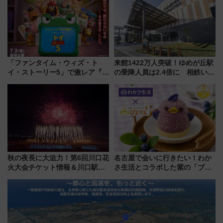
(40×30×20cm)おさらい
「ファンタイム・ウィズ・ト
来館1422万人突破！ゆめが丘駅
イ・ストーリー5」で激レア『ロ
の乗降人員は2.4倍に 相鉄いず
ルカナ』カードをゲット！最新
み野線「ゆめが丘ソラトス」2周
デコレーションも徹底解説
年祭にそうにゃん＆DB.スター
マンが登場
秋の夜長に大迫力！第6回川口花
名古屋で会いに行きたい！わか
火大会チケット情報＆川口駅か
さ生活とコラボした紫の「ブル
らのアクセスガイド
ーベリーぴよりん」期間限定販
売