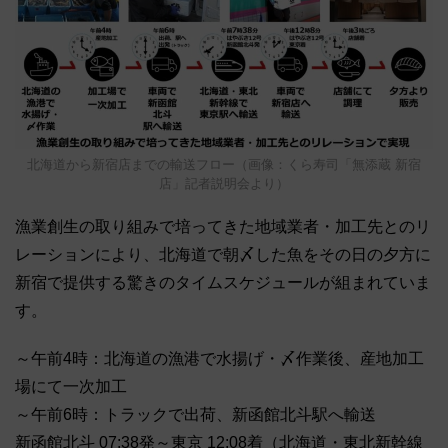
北海道から新宿店までの輸送フロー（画像：くら寿司「無添蔵 新宿
店」記者説明会より）
漁業創生の取り組みで培ってきた地域業者・加工先とのリ
レーションにより、北海道で朝〆した魚をその日の夕方に
新宿で提供する驚きのタイムスケジュールが組まれていま
す。
～午前4時：北海道の漁港で水揚げ・〆作業後、産地加工
場にて一次加工
～午前6時：トラックで出荷、新函館北斗駅へ輸送
新函館北斗 07:38発～東京 12:08着（北海道・東北新幹線