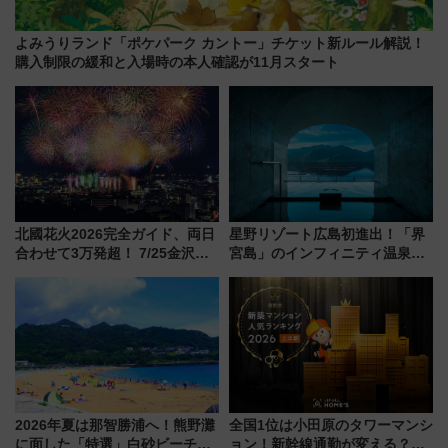
よみうりランド「ポケパーク カントー」チケット新ルール解説！
購入制限の緩和と入場時の本人確認が11月スタート
北國花火2026完全ガイド、両日
星野リゾート広島初進出！「界
合わせて3万発超！ 7/25金沢大
宮島」のインフィニティ温泉と
会・8/1川北大会の2つの花火大
古式サウナ「石風呂」を大解剖
会の日程・アクセス・観覧席ま
宿泊料金・アクセスは？（2026
とめ（石川県）
年7月23日開業）
2026年夏は那智勝浦へ！熊野灘
全国1位は小田原のタワーマンシ
に面した「特選」白砂ビーチは
ョン！新幹線通勤が変える？