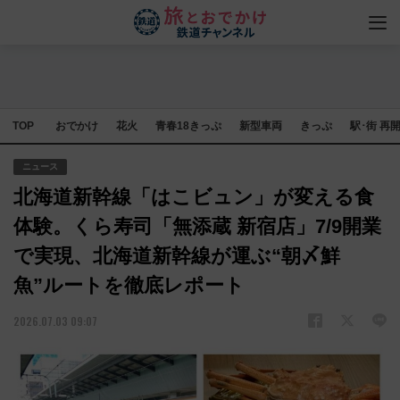
TOP
おでかけ
花火
青春18きっぷ
新型車両
きっぷ
駅･街 再
ニュース
北海道新幹線「はこビュン」が変える食
体験。くら寿司「無添蔵 新宿店」7/9開業
で実現、北海道新幹線が運ぶ“朝〆鮮
魚”ルートを徹底レポート
2026.07.03 09:07