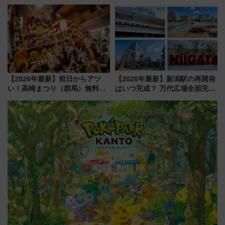
～、憧れのビジネスクラスも！
を実施！くすのきホールで8月
来春のGW旅行まで狙える激ア
14日から 新車両「トキイロ」体
ツ路線まとめ（8/10まで）
験ブースも アクセスや申込方法
を解説
【2026年最新】前日からアツ
【2026年最新】新潟駅の再開発
い！高崎まつり（群馬）無料観
はいつ完成？ 万代広場全面完成
覧エリアから初開催100人みこ
から「にいがた2キロ」・古町再
しまで
開発、バスタ新潟構想まで徹底
解説！