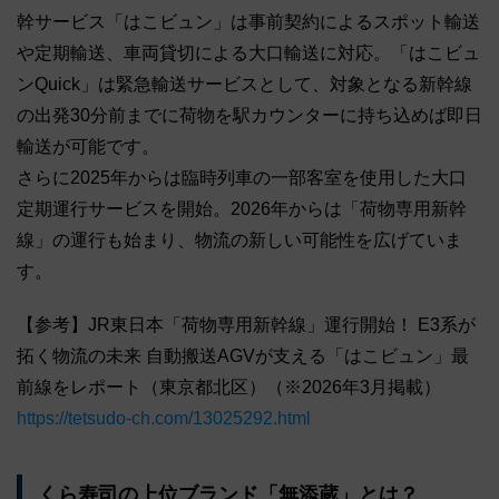
幹サービス「はこビュン」は事前契約によるスポット輸送
や定期輸送、車両貸切による大口輸送に対応。「はこビュ
ンQuick」は緊急輸送サービスとして、対象となる新幹線
の出発30分前までに荷物を駅カウンターに持ち込めば即日
輸送が可能です。
さらに2025年からは臨時列車の一部客室を使用した大口
定期運行サービスを開始。2026年からは「荷物専用新幹
線」の運行も始まり、物流の新しい可能性を広げていま
す。
【参考】JR東日本「荷物専用新幹線」運行開始！ E3系が
拓く物流の未来 自動搬送AGVが支える「はこビュン」最
前線をレポート（東京都北区）（※2026年3月掲載）
https://tetsudo-ch.com/13025292.html
くら寿司の上位ブランド「無添蔵」とは？