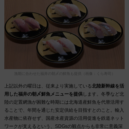
漁期に合わせた福井の朝〆の鮮魚も提供（画像：くら寿司）
上記以外の曜日は、従来より実施している
北陸新幹線を活
用した福井の朝〆鮮魚メニューを提供
します。冬季など北
陸の定置網漁が困難な時期には北海道産鮮魚を代替活用す
ることで、年間を通じた安定供給を目指すとのこと。輸入
水産物に依存せず、国産水産資源の活用促進を鉄道ネット
ワークが支えるという、SDGsの観点からも非常に意義深