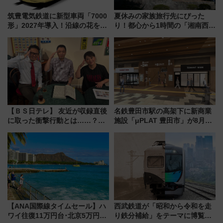
筑豊電気鉄道に新型車両「7000
夏休みの家族旅行先にぴった
形」2027年導入！沿線の花をイ
り！都心から1時間の「湘南西エ
メージしたイエローを採用 車
リア」満喫ガイド 鎌倉・江の
内は落ち着いたゆとりある空間
島とは異なる魅力を持つ今夏の
に
注目スポット
【ＢＳ日テレ】 友近が収録直後
名鉄豊田市駅の高架下に新商業
に取った衝撃行動とは……？
施設「μPLAT 豊田市」が8月26
『友近・礼二の妄想トレイン』
日開業！全8店舗が出店し街の新
で極上の夏祭り鉄道旅を放送
たな玄関口へ
【ANA国際線タイムセール】ハ
西武鉄道が「昭和から令和を走
ワイ往復11万円台･北京5万円台
り鉄分補給」をテーマに博覧会