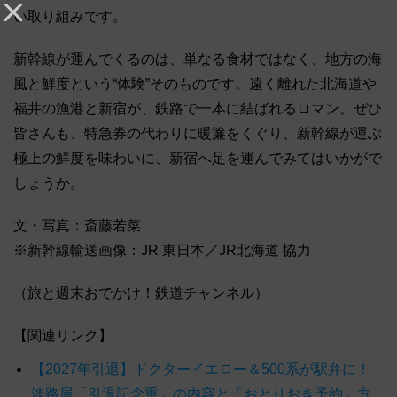
い取り組みです。
新幹線が運んでくるのは、単なる食材ではなく、地方の海
風と鮮度という“体験”そのものです。遠く離れた北海道や
福井の漁港と新宿が、鉄路で一本に結ばれるロマン。ぜひ
皆さんも、特急券の代わりに暖簾をくぐり、新幹線が運ぶ
極上の鮮度を味わいに、新宿へ足を運んでみてはいかがで
しょうか。
文・写真：斎藤若菜
※新幹線輸送画像：JR 東日本／JR北海道 協力
（旅と週末おでかけ！鉄道チャンネル）
【関連リンク】
【2027年引退】ドクターイエロー＆500系が駅弁に！
淡路屋「引退記念重」の内容と「おとりおき予約」方