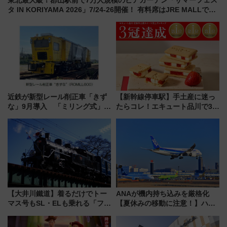
東北最大級！郡山駅前で7万人規模のビアガーデン「サマーフェス
タ IN KORIYAMA 2026」7/24-26開催！ 有料席はJRE MALLで予
約可能
近鉄が新型レール削正車「きず
【新幹線停車駅】手土産に迷っ
な」9月導入 「ミリング式」採
たらコレ！エキュート品川で3年
用でメンテナンス作業を効率
連続売上1位を獲得した定番手土
化！安全性や乗り心地の向上に
産スイーツとは？
貢献するだけでなく、全線区で
活躍するための仕組みも
【大井川鐵道】着るだけでトー
ANAが機内持ち込みを厳格化
マス号もSL・ELも乗れる「フリ
【夏休みの移動に注意！】ハン
ーきっぷTシャツ」8月6日より
ドバッグやPCケースも対象の
受注販売
「身の回り品」新サイズ制限