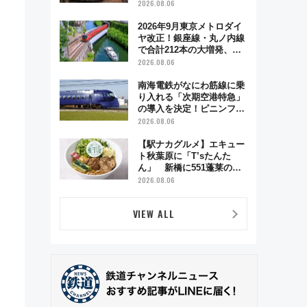
う秋の京都 斉藤雪乃＆福
2026.08.06
原トシヒロと行く！9月13
日「京都の鉄道満喫ツア
2026年9月東京メトロダイ
ー」開催
ヤ改正！銀座線・丸ノ内線
で合計212本の大増発、混
雑緩和に期待
2026.08.06
南海電鉄がなにわ筋線に乗
り入れる「次期空港特急」
の導入を決定！ピニンファ
リーナによる日本初の鉄道
2026.08.06
デザイン
【駅ナカグルメ】エキュー
ト秋葉原に「T’sたんた
ん」 新橋に551蓬莱の
DNAを継ぐ「東京豚饅」、
2026.08.06
オムライス専門店「肉とた
まご」新グルメ続々登場！
VIEW ALL
【2026年8月】