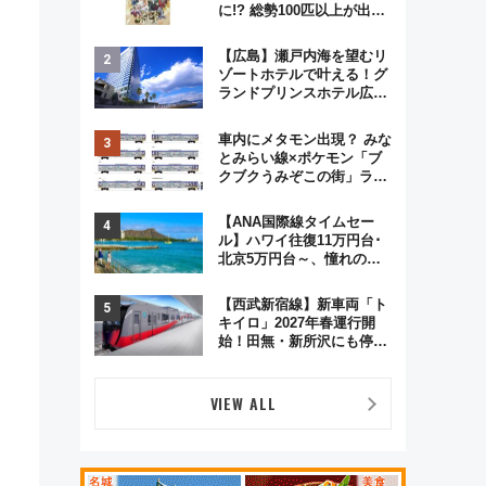
に!? 総勢100匹以上が出現
「レジェンドリサーチ」本
格謎解き・グッズ情報まと
【広島】瀬戸内海を望むリ
め
ゾートホテルで叶える！グ
ランドプリンスホテル広島
のフォトウエディング＆カ
ジュアルパーティープラン
車内にメタモン出現？ みな
とみらい線×ポケモン「ブ
クブクうみぞこの街」ラッ
ピング電車が運行開始に！
この夏は直通列車で横浜
【ANA国際線タイムセー
へ！
ル】ハワイ往復11万円台･
北京5万円台～、憧れのビ
ジネスクラスも！来春の
GW旅行まで狙える激アツ
【西武新宿線】新車両「ト
路線まとめ（8/10まで）
キイロ」2027年春運行開
始！田無・新所沢にも停
車 2028年春には「第2
弾」も
VIEW ALL