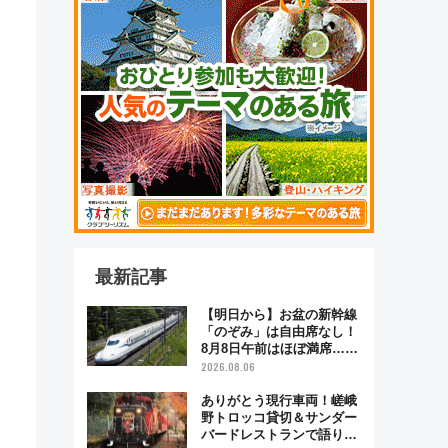
最新記事
【明日から】お盆の新幹線
「のぞみ」は自由席なし！
8月8日午前はほぼ満席…で
も数時間ズラせば空きが見
2026.08.06
つかることも 混雑避ける
「空席」探しのコツ
ありがとう現行車両！嵯峨
野トロッコ貸切＆サンダー
バードレストランで語り合