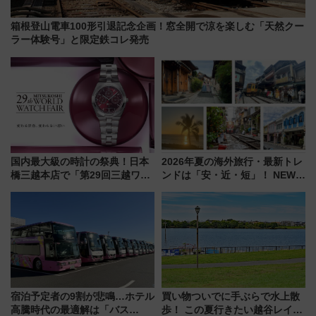
箱根登山電車100形引退記念企画！窓全開で涼を楽しむ「天然クー
ラー体験号」と限定鉄コレ発売
国内最大級の時計の祭典！日本
2026年夏の海外旅行・最新トレ
橋三越本店で「第29回三越ワー
ンドは「安・近・短」！ NEWT
ルドウォッチフェア」開幕
調査から読み解く、最新の人気
【2026年8月5日～25日】
渡航先TOP5とは？ 円安時代の
旅行術
宿泊予定者の9割が悲鳴…ホテル
買い物ついでに手ぶらで水上散
高騰時代の最適解は「バス
歩！ この夏行きたい越谷レイク