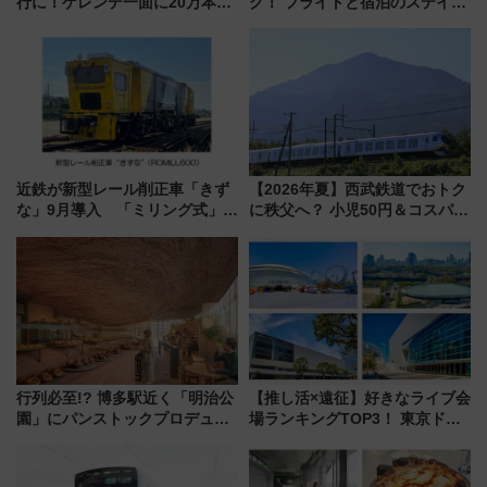
行に！ゲレンデ一面に20万本の
グ！ フライトと宿泊のステイタ
ひまわりが咲き誇る「アルコピ
スマッチでFLY ON ポイントや
アひまわり園」開園
上級会員資格を効率よく獲得す
る方法を解説
近鉄が新型レール削正車「きず
【2026年夏】西武鉄道でおトク
な」9月導入 「ミリング式」採
に秩父へ？ 小児50円＆コスパ最
用でメンテナンス作業を効率
強きっぷで「安・近・短」な家
化！安全性や乗り心地の向上に
族旅行！ 深夜の正丸トンネル探
貢献するだけでなく、全線区で
検や特急ラビューも
活躍するための仕組みも
行列必至!? 博多駅近く「明治公
【推し活×遠征】好きなライブ会
園」にパンストックプロデュー
場ランキングTOP3！ 東京ドー
スの新業態『Land Bageri』8/7
ムや大阪城ホールが選ばれる理
オープン 秋からはビストロ営業
由と交通アクセス術、ライブ会
も！
場に何を求める？