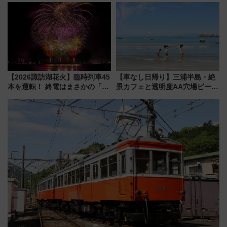
デコレーションも徹底解説
【2026諏訪湖花火】臨時列車45
【車なし日帰り】三浦半島・絶
本を運転！ 終電はまさかの「0
景カフェと透明度AA穴場ビーチ
時30分発新宿行き」!? 当日のプ
を巡る！ おトクな電車きっぷ活
ログラムから交通規制情報、観
用してストレスフリー旅へ行こ
覧席情報まで徹底解説
う！