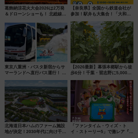
葛飾納涼花火大会2026は2万発
【奈良県】全国から鉄道会社が
＆ドローンショーも！ 北総線を
参加！駅弁も大集合！「大和鉄
使った穴場アクセスや臨時列
道まつり2026」が8月8日・9日
車、観覧スポット情報と周辺観
に開催決定
光まとめ（7/28開催）
東京八重洲・バスタ新宿からサ
【2026最新】幕張本郷駅から徒
マーランドへ直行バス運行！ お
歩6分！千葉・習志野に5,000本
トクな1Dayパスで夏のプールと
の「ひまわり畑」が誕生、8月
推し活を楽しもう！（2026年
14日までの期間限定公開
8/1～31）
北海道日本ハムのファーム施設
「ファンタイム・ウィズ・ト
地が決定！2030年代に向け千歳
イ・ストーリー5」で激レア『ロ
線沿線が一大野球エリア
ルカナ』カードをゲット！最新