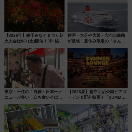
【2026年】銚子みなとまつり花
神戸・大分や大阪・志布志航路
火大会は8/8 (土)開催！JR･銚子
が破格！夏休み限定の「さんふ
電鉄の臨時列車やアクセス情
らわあスペシャルセール」スタ
報、利根川に咲く8,000発の大迫
ート 夕朝食ビュッフェ付きで
力＆屋台を満喫
快適な船旅はいかが？
東京・千住の「自称・日本一メ
【2026夏】都立明治公園ビアガ
ニューが多い」立ち食いそば屋
ーデン＆野外映画！「SUMMER
とは？ ＢＳ日テレ『ドランク塚
LOUNGE」のアクセスと上映ス
地のふらっと立ち食いそば』
ケジュール 夜風とビール、映画
7/27夜10時～放送
を満喫！