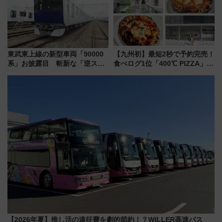
東武東上線の新型車両「90000
【九州初】最短2秒で予約完売！
系」お披露目 斬新な「逆スラ
食べログ1位「400℃ PIZZA」が
ント式」の先頭形状と明るく開
博多駅すぐの明治公園に8/7オー
放的な車内空間に注目、デビュ
プン。もつ鍋風など限定メニュ
ーは9月
ーも
【2026年夏】推し活の遠征費を劇的節約！？WILLER高速バス