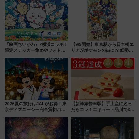
『映画ちいかわ』×横浜コラボ！
【9/9開始】東京駅から日本橋エ
限定ステッカー集めやフォトス
リアがポケモンの街に!? 総勢
ポット、特別花火でみなとみら
100匹以上が出現「レジェンド
いを満喫しよう（花火鑑賞会応
リサーチ」本格謎解き・グッズ
募は7/12まで！）
情報まとめ
2026夏の旅行はJALがお得！東
【新幹線停車駅】手土産に迷っ
京ディズニーシー完全貸切パー
たらコレ！エキュート品川で3年
ティー招待券が当たるキャンペ
連続売上1位を獲得した定番手土
ーン始まる 条件は「夏の国内
産スイーツとは？
線に2回搭乗」