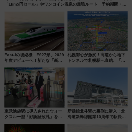
「1km5円セール」やワンコイン温泉の最強ルート 予約期間・対
象路線まとめ
East-iの後継機「E927形」2029
札幌都心が激変！高速から地下
年度デビューへ！新たな「新幹
トンネルで札幌駅へ直結、「創
線専用検測車」の性能を徹底解
成川通都心アクセス道路」が7月
説【JR東日本】
から本格着工、延長4.8km整備
事業の全貌
東武池袋駅に導入されたウォー
新函館北斗駅の裏側に潜入！北
クスルー型「顔認証改札」を見
海道新幹線開業10周年で駅長
る 低コストで「顔パス」実装
室・地下通路など公開イベン
ト 参加方法や体験内容を紹介