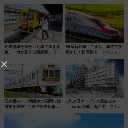
泊」!? WILLER最新調査で判明
タウンの新たな水辺の憩いエリ
した、推し活遠征や観光時のリ
ア「LAKESIDE PARK」（埼玉
アルな懐事情
県越谷市）
絶景路線を黄色い列車で気まま
E6系新幹線「こまち」車内で夜
旅、「海が見える難読駅」で幸
明かし！秋田駅で「スペシャル
せの黄色いハンカチに願いを
ナイト」8月開催、料金や予約方
「新・鉄道ひとり旅」279回目
法は？
の舞台は「島原鉄道」
乃木坂46一ノ瀬美空が福岡で鉄
9月10日オープンの直結ビル
道旅を満喫⁈ 西鉄の観光列車
「ekubo京成」誕生で、スカイ
「THE RAIL KITCHEN
ライナーも停まる巨大ハブ駅・
CHIKUGO」で巡る福岡･太宰
新鎌ヶ谷はどう変わる？ 全テナ
府･柳川の旅！YouTubeが公開
ント情報も公開！