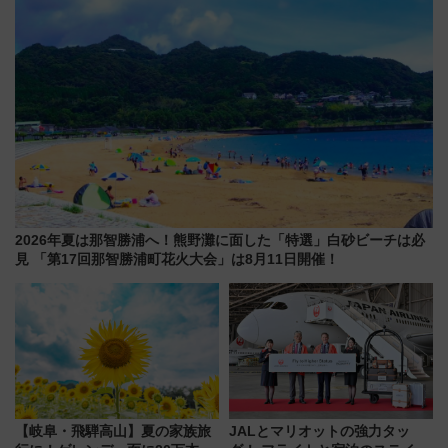
に
2026年夏は那智勝浦へ！熊野灘に面した「特選」白砂ビーチは必
見 「第17回那智勝浦町花火大会」は8月11日開催！
【岐阜・飛騨高山】夏の家族旅
JALとマリオットの強力タッ