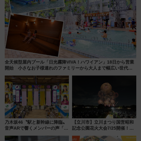
全天候型屋内プール「日光霧降VIVA！ハワイアン」18日から営業
開始 小さなお子様連れのファミリーから大人まで幅広い世代が
一日中楽しる夏のリゾートを楽しんで
乃木坂46〝駅と新幹線に降臨〟
【立川市】立川まつり国営昭和
音声ARで響くメンバーの声「真
記念公園花火大会7/25開催！
夏の全国ツアー2026」
5000発の花火が夜を彩る 今年は
混雑に要注意、その理由は