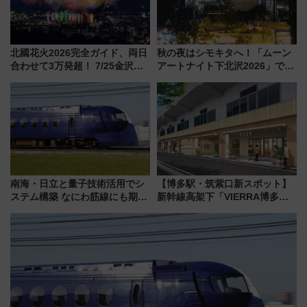
北國花火2026完全ガイド、両日
秋の夜はシモキタへ！「ムーン
合わせて3万発超！ 7/25金沢大
アートナイト下北沢2026」でイ
会・8/1川北大会の2つの花火大
マーシブシアターやアート巡り
会の日程・アクセス・観覧席ま
を満喫しよう
とめ（石川県）
南海・日立と量子技術活用でシ
【博多駅・筑紫口新スポット】
ステム構築 なにわ筋線にも期待
新幹線高架下「VIERRA博多テ
乗務員・車両計画作業を短縮へ
ラス」が9/18開業！九州初出店
など注目の全6店舗 「博多活憩
通り」も一新