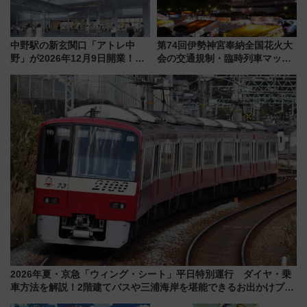
中野駅の新玄関口「アトレ中
第74回伊勢神宮奉納全国花火大
野」が2026年12月9日開業！新
会の交通規制・臨時列車マッ
改札直結で屋上BBQも楽しめる
プ！JR東海・近鉄で快適にアク
注目スポット
セス
2026年夏・京急「ウィング・シート」平日特別運行 ダイヤ・乗
車方法を解説！2階建てバスや三浦海岸を堪能できるお出かけプラ
ンもご紹介