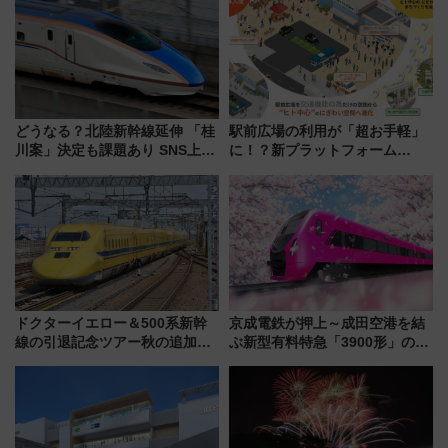
どうなる？北陸新幹線延伸 「桂
駅前広場の利用が「超お手軽」
川案」決定も課題あり SNS上の
に！？新プラットフォーム
声は
「HirakeBA」8月3日始動、ス
マホで簡単申請 物販や演奏会な
どに【JR東日本】
ドクターイエロー＆500系新幹
京成電鉄が押上～成田空港を結
線の引退記念ツアー秋の追加企
ぶ新型有料特急「3900形」のコ
画が決定！乗車体験やグッズ・
ンセプト・デザイン公開 愛称
ホテル情報まとめ
募集も実施