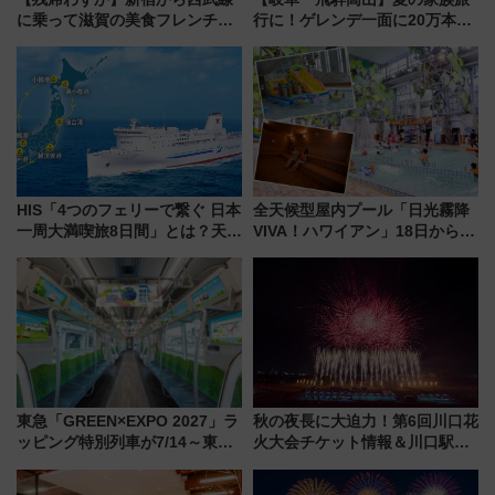
に乗って滋賀の美食フレンチを
行に！ゲレンデ一面に20万本の
堪能？ 大人気レストラン列車
ひまわりが咲き誇る「アルコピ
「52席の至福」で味わう近江牛
アひまわり園」開園
や伝統文化の特別コラボ
HIS「4つのフェリーで繋ぐ 日本
全天候型屋内プール「日光霧降
一周大満喫旅8日間」とは？天橋
VIVA！ハワイアン」18日から営
立・小樽・日光東照宮など全国
業開始 小さなお子様連れのフ
の絶景＆限定グルメを網羅！煩
ァミリーから大人まで幅広い世
雑な手続きも不要でお手軽に楽
代が一日中楽しる夏のリゾート
しめるプランが登場
を楽しんで
東急「GREEN×EXPO 2027」ラ
秋の夜長に大迫力！第6回川口花
ッピング特別列車が7/14～東
火大会チケット情報＆川口駅か
横・田園都市・目黒線でデビュ
らのアクセスガイド
ー！ 注目の編成やデザインまと