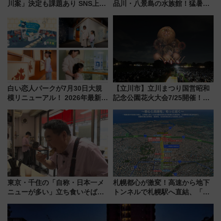
川案」決定も課題あり SNS上の
品川・八景島の水族館！猛暑を
声は
乗り切る「アクティブパス」で
夏休みをお得に楽しむ！
白い恋人パークが7月30日大規
【立川市】立川まつり国営昭和
模リニューアル！ 2026年最新の
記念公園花火大会7/25開催！
新エリア・工場見学の見どころ
5000発の花火が夜を彩る 今年は
と料金・アクセスを徹底解説
混雑に要注意、その理由は
（札幌市）
東京・千住の「自称・日本一メ
札幌都心が激変！高速から地下
ニューが多い」立ち食いそば屋
トンネルで札幌駅へ直結、「創
とは？ ＢＳ日テレ『ドランク塚
成川通都心アクセス道路」が7月
地のふらっと立ち食いそば』
から本格着工、延長4.8km整備
7/27夜10時～放送
事業の全貌