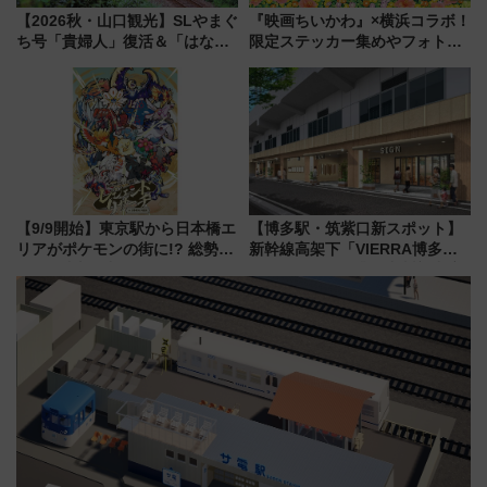
【2026秋・山口観光】SLやまぐ
『映画ちいかわ』×横浜コラボ！
ち号「貴婦人」復活＆「はなあ
限定ステッカー集めやフォトス
かり」初走行区間も！山口DCの
ポット、特別花火でみなとみら
注目観光列車まとめ きっぷの取
いを満喫しよう（花火鑑賞会応
り方は？
募は7/12まで！）
【9/9開始】東京駅から日本橋エ
【博多駅・筑紫口新スポット】
リアがポケモンの街に!? 総勢
新幹線高架下「VIERRA博多テ
100匹以上が出現「レジェンド
ラス」が9/18開業！九州初出店
リサーチ」本格謎解き・グッズ
など注目の全6店舗 「博多活憩
情報まとめ
通り」も一新