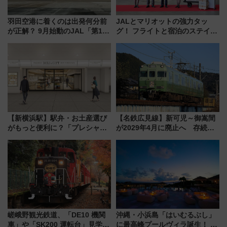
羽田空港に着くのは出発何分前
JALとマリオットの強力タッ
が正解？ 9月始動のJAL「第1タ
グ！ フライトと宿泊のステイタ
ーミナル北側サテライト」は徒
スマッチでFLY ON ポイントや
歩1キロ超え！ 知っておきたい
上級会員資格を効率よく獲得す
変更点まとめ
る方法を解説
【新横浜駅】駅弁・お土産選び
【名鉄広見線】新可児～御嵩間
がもっと便利に？「プレシャス
が2029年4月に廃止へ 存続協
デリ＆ギフト新横浜」がオープ
議終了で100年の歴史に幕
ン 場所や営業時間・限定弁当
を紹介
嵯峨野観光鉄道、「DE10 機関
沖縄・小浜島「はいむるぶし」
車」や「SK200 運転台」見学ツ
に最高峰プールヴィラ誕生！ 石