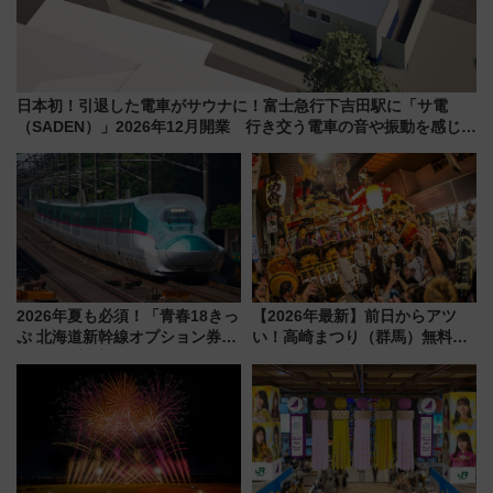
日本初！引退した電車がサウナに！富士急行下吉田駅に「サ電
（SADEN）」2026年12月開業 行き交う電車の音や振動を感じな
がら「ととのう」新感覚
2026年夏も必須！「青春18きっ
【2026年最新】前日からアツ
ぷ 北海道新幹線オプション券」
い！高崎まつり（群馬）無料観
自動改札対応ルールと途中下車
覧エリアから初開催100人みこ
の罠
しまで