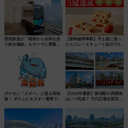
響
ブ」今秋登場 ―予測不能の恐
怖に泣き叫べ―
西武鉄道が「昭和から令和を走
【新幹線停車駅】手土産に迷っ
り鉄分補給」をテーマに博覧会
たらコレ！エキュート品川で3年
を実施！くすのきホールで8月
連続売上1位を獲得した定番手土
14日から 新車両「トキイロ」体
産スイーツとは？
験ブースも アクセスや申込方法
を解説
ポケモン「ヌオー」と巡る高知
【2026年最新】新潟駅の再開発
旅！ ポケふた＆ヌオー電車で楽
はいつ完成？ 万代広場全面完成
しむ鉄道スタンプラリーで土佐
から「にいがた2キロ」・古町再
路の絶景と絶品グルメを満喫！
開発、バスタ新潟構想まで徹底
（7月18日スタート）
解説！