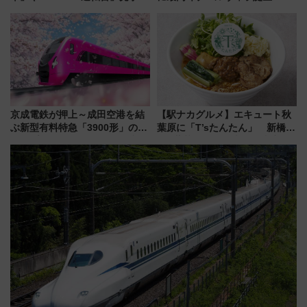
アーを開催！ ラストランイベン
垣島から船で向かう究極のご褒
トの一環で激レア体験できちゃ
美旅「何もしない贅沢」を体験
うかも 参加方法やスケジュール
してみない？
をご紹介
京成電鉄が押上～成田空港を結
【駅ナカグルメ】エキュート秋
ぶ新型有料特急「3900形」のコ
葉原に「T’sたんたん」 新橋に
ンセプト・デザイン公開 愛称
551蓬莱のDNAを継ぐ「東京豚
募集も実施
饅」、オムライス専門店「肉と
たまご」新グルメ続々登場！
【2026年8月】