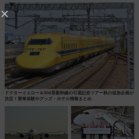
ご当地和牛まで全国の人気餃子
道まつり2026」が8月8日・9日
を食べ比べ【7月25日・26日開
に開催決定
催】
ドクターイエロー＆500系新幹線の引退記念ツアー秋の追加企画が
決定！乗車体験やグッズ・ホテル情報まとめ