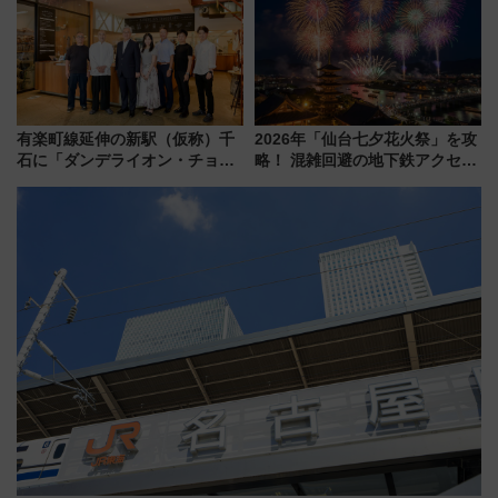
め
有楽町線延伸の新駅（仮称）千
2026年「仙台七夕花火祭」を攻
石に「ダンデライオン・チョコ
略！ 混雑回避の地下鉄アクセス
レート」が出店！ 東京メトロが
からまだ買える有料席情報、花
1億円出資で挑む新時代のまちづ
火前に楽しむ仙台観光ルートま
くりとは？
で解説！