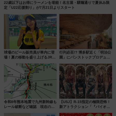
22歳以下はお得にラーメンを堪能！名古屋・驛麺通りで夏休み限
定「U22応援割り」が7月21日よりスタート
球場のビール販売員が車内に登
行列必至!? 博多駅近く「明治公
場！夏の移動を盛り上げるJR九
園」にパンストックプロデュー
州「ビール新幹線」7月31日・8
スの新業態『Land Bageri』8/7
月7日限定 ソフトバンクホーク
オープン 秋からはビストロ営業
スとコラボ
も！
令和8年熊本地震で九州新幹線も
【USJ】R-15指定の極限恐怖！
レール破断など確認 現在の運
新アトラクション「『バイオハ
転見合わせ状況と交通網への影
ザード レクイエム』 ザ・ダイ