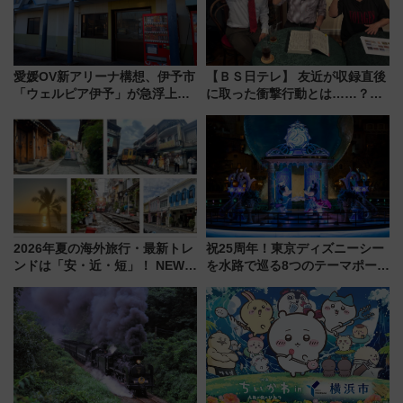
愛媛OV新アリーナ構想、伊予市
【ＢＳ日テレ】 友近が収録直後
「ウェルピア伊予」が急浮上！
に取った衝撃行動とは……？
サイボウズ青野社長の参加表明
『友近・礼二の妄想トレイン』
で探る鉄道アクセスの未来
で極上の夏祭り鉄道旅を放送
2026年夏の海外旅行・最新トレ
祝25周年！東京ディズニーシー
ンドは「安・近・短」！ NEWT
を水路で巡る8つのテーマポート
調査から読み解く、最新の人気
と限定デコレーションを解説
渡航先TOP5とは？ 円安時代の
旅行術