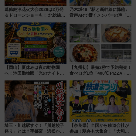
葛飾納涼花火大会2026は2万発
乃木坂46〝駅と新幹線に降臨〟
＆ドローンショーも！ 北総線を
音声ARで響くメンバーの声「真
使った穴場アクセスや臨時列
夏の全国ツアー2026」
車、観覧スポット情報と周辺観
光まとめ（7/28開催）
【岡山】夏休みは夜の動物園
【九州初】最短2秒で予約完売！
へ！池田動物園「光のナイトズ
食べログ1位「400℃ PIZZA」が
ー2026」で光と動物が彩る特別
博多駅すぐの明治公園に8/7オー
な夜
プン。もつ鍋風など限定メニュ
ーも
埼玉・川越駅すぐ！「川越餃子
【奈良県】全国から鉄道会社が
祭り」とは？宇都宮・浜松から
参加！駅弁も大集合！「大和鉄