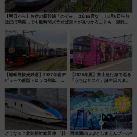
【明日から】お盆の新幹線「のぞみ」は自由席なし！8月8日午前
はほぼ満席…でも数時間ズラせば空きが見つかることも 混雑避
ける「空席」探しのコツ
【嵯峨野観光鉄道】2027年春デ
【2026年夏】富士急行線で巡る
ビューの新型トロッコ列車、い
「うちはサスケ」誕生日スタン
よいよ試運転開始へ！現行車両
プラリー！富士急ハイランド限
は2026年で引退
定グルメ＆グッズ徹底ガイド
どうなる？北陸新幹線延伸 「桂
西武園のほぼとしまえんプール×