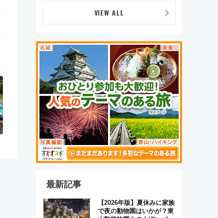
前年比237％増、ナショジ
オも認める『2026年に訪れ
VIEW ALL
るべき世界の旅先』
最新記事
【2026年版】夏休みに家族
で夜の動物園はいかが？東