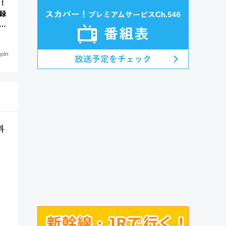
！
録
人
料