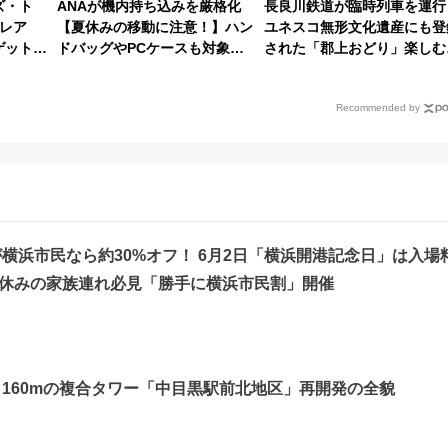
ズ・ト
ANAが機内持ち込みを厳格化
長良川鉄道が臨時列車を運行
レア
【夏休みの移動に注意！】ハン
ユネスコ無形文化遺産にも登
ゲット！
ドバッグやPCケースも対象の
された「郡上おどり」楽しむ
徹底解説
「身の回り品」新サイズ制限
に 乗車には予約が必要
(40×30×20cm)おさらい
Recommended by
横浜市民なら約30%オフ！ 6月2日「横浜開港記念日」は入場
 学校休みの家族連れ必見「勝手に横浜市民割」開催
160mの複合タワー「中目黒駅前北地区」再開発の全貌