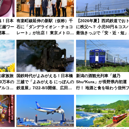
典！日本
有楽町線延伸の新駅（仮称）千
【2026年夏】西武鉄道でお
三越ワー
石に「ダンデライオン・チョコ
に秩父へ？ 小児50円＆コス
開幕
レート」が出店！ 東京メトロが
最強きっぷで「安・近・短」
日】
1億円出資で挑む新時代のまち
家族旅行！ 深夜の正丸トン
づくりとは？
探検や特急ラビューも
の家族旅
国鉄時代がよみがえる！日本橋
新潟の酒観光列車「越乃
0万本の
三越で「よみがえる にっぽんの
Shu*Kura」が長野県内初運
アルコピ
鉄道展」7/22-8/3開催、広田尚
行！ 地酒と食を味わう信州
敬の名作写真も、駅弁フェスも
DC特別企画
同時開催！