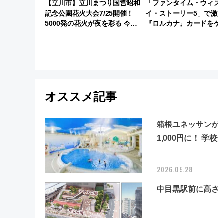
【立川市】立川まつり国営昭和
「ファンタイム・ウィ
記念公園花火大会7/25開催！
イ・ストーリー5」で激
5000発の花火が夜を彩る 今年
『ロルカナ』カードを
は混雑に要注意、その理由は
最新デコレーションも
オススメ記事
箱根ユネッサンが
1,000円に！
2026.05.28
中目黒駅前に高さ