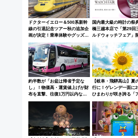
ドクターイエロー＆500系新幹
国内最大級の時計の祭
線の引退記念ツアー秋の追加企
橋三越本店で「第29回
画が決定！乗車体験やグッズ・
ルドウォッチフェア」
ホテル情報まとめ
【2026年8月5日～25
約半数が「お盆は帰省予定な
【岐阜・飛騨高山】夏
し」！物価高・運賃値上げが財
行に！ゲレンデ一面に2
布を直撃、往復1万円以内なら
ひまわりが咲き誇る「
帰りたいけど……【WILLER お
アひまわり園」開園
盆帰省動向調査】