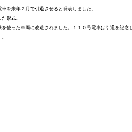
電車を来年２月で引退させると発表しました。
した形式。
鉄を使った車両に改造されました。１１０号電車は引退を記念
す。