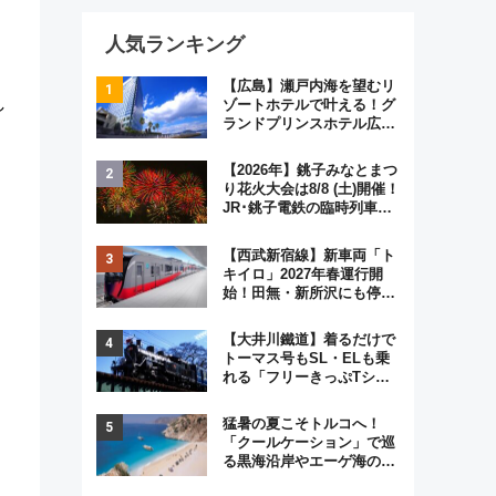
人気ランキング
【広島】瀬戸内海を望むリ
し
ゾートホテルで叶える！グ
ランドプリンスホテル広島
のフォトウエディング＆カ
ジュアルパーティープラン
【2026年】銚子みなとまつ
り花火大会は8/8 (土)開催！
JR･銚子電鉄の臨時列車や
アクセス情報、利根川に咲
く8,000発の大迫力＆屋台
【西武新宿線】新車両「ト
を満喫
キイロ」2027年春運行開
始！田無・新所沢にも停
車 2028年春には「第2
弾」も
【大井川鐵道】着るだけで
トーマス号もSL・ELも乗
れる「フリーきっぷTシャ
ツ」8月6日より受注販売
猛暑の夏こそトルコへ！
「クールケーション」で巡
る黒海沿岸やエーゲ海の避
暑リゾート 関連検索数が