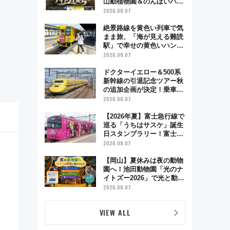
山動植物園＆のんほいパー
ク「ナイトZOO」開催情報
2026.08.07
絶景路線を黄色い列車で気
まま旅、「海が見える難読
駅」で幸せの黄色いハンカ
チに願いを 「新・鉄道ひ
2026.08.07
とり旅」279回目の舞台は
「島原鉄道」
ドクターイエロー＆500系
新幹線の引退記念ツアー秋
の追加企画が決定！乗車体
験やグッズ・ホテル情報ま
2026.08.07
とめ
【2026年夏】富士急行線で
巡る「うちはサスケ」誕生
日スタンプラリー！富士急
ハイランド限定グルメ＆グ
2026.08.07
ッズ徹底ガイド
【岡山】夏休みは夜の動物
園へ！池田動物園「光のナ
イトズー2026」で光と動物
が彩る特別な夜
2026.08.07
VIEW ALL