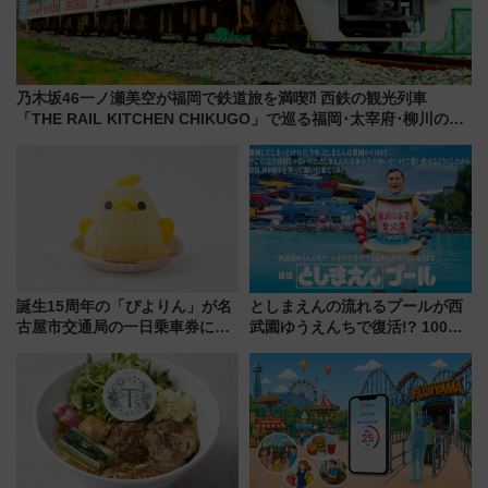
乃木坂46一ノ瀬美空が福岡で鉄道旅を満喫⁈ 西鉄の観光列車
「THE RAIL KITCHEN CHIKUGO」で巡る福岡･太宰府･柳川の
旅！YouTubeが公開に
誕生15周年の「ぴよりん」が名
としまえんの流れるプールが西
古屋市交通局の一日乗車券に！
武園ゆうえんちで復活!? 100周
東山線では貸切電車も登場【限
年記念企画＆「春日のうん○スラ
定1万5000枚】
イダー」に注目 2026年夏は所
沢へ遊びに行こう