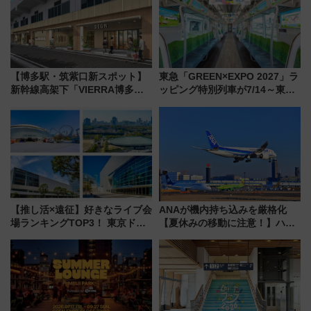
【博多駅・筑紫口新スポット】
東急「GREEN×EXPO 2027」ラ
新幹線高架下「VIERRA博多テ
ッピング特別列車が7/14～東
ラス」が9/18開業！九州初出店
横・田園都市・目黒線でデビュ
など注目の全6店舗 「博多活憩
ー！ 注目の編成やデザインまと
通り」も一新
め
【推し活×遠征】好きなライブ会
ANAが機内持ち込みを厳格化
場ランキングTOP3！ 東京ドー
【夏休みの移動に注意！】ハン
ムや大阪城ホールが選ばれる理
ドバッグやPCケースも対象の
由と交通アクセス術、ライブ会
「身の回り品」新サイズ制限
場に何を求める？
(40×30×20cm)おさらい