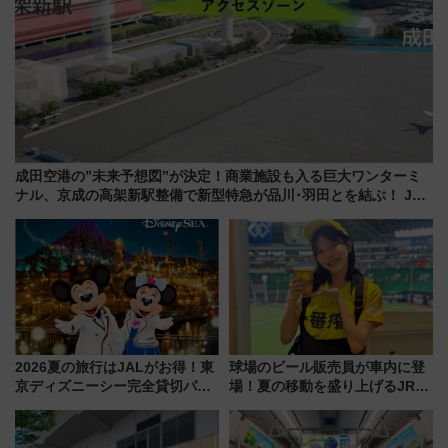
成田空港の”未来予想図”が決定！商業施設も入る巨大ワンターミ
ナル、京成の高架新駅整備で新型特急が品川･羽田とを結ぶ！ JR
空港駅は2面3線化！
2026夏の旅行はJALがお得！東
球場のビール販売員が車内に登
京ディズニーシー完全貸切パー
場！夏の移動を盛り上げるJR九
ティー招待券が当たるキャンペ
州「ビール新幹線」7月31日・8
ーン始まる 条件は「夏の国内
月7日限定 ソフトバンクホーク
線に2回搭乗」
スとコラボ