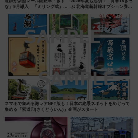
近鉄が新型レール削正車「きず
2026年夏も必須！「青春18きっ
な」9月導入 「ミリング式」採
ぷ 北海道新幹線オプション券」
用でメンテナンス作業を効率
自動改札対応ルールと途中下車
化！安全性や乗り心地の向上に
の罠
貢献するだけでなく、全線区で
活躍するための仕組みも
スマホで集める激レアNFT版も！日本の絶景スポットをめぐって
集める「索道印(さくどういん)」企画がスタート