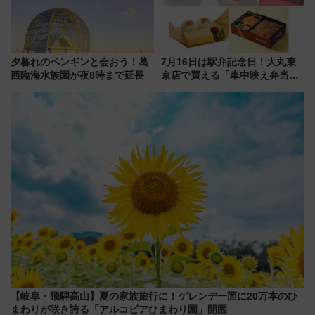
夕暮れのペンギンと会おう！葛
7月16日は駅弁記念日！大丸東
西臨海水族園が夜8時まで延長
京店で買える「車中映え弁当」
フェア【2026年夏】
【岐阜・飛騨高山】夏の家族旅行に！ゲレンデ一面に20万本のひ
まわりが咲き誇る「アルコピアひまわり園」開園