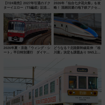
【7/24発売】2027年引退のドク
2026年「仙台七夕花火祭」を攻
ターイエロー（T5編成）記念グ
略！ 混雑回避の地下鉄アクセス
ッズ7種が登場！ 新幹線車内放
からまだ買える有料席情報、花
送の目覚まし時計など通販・販
火前に楽しむ仙台観光ルートま
売店舗まとめ
で解説！
2026年夏・京急「ウィング・シ
どうなる？北陸新幹線延伸 「桂
ート」平日特別運行 ダイヤ・
川案」決定も課題あり SNS上の
乗車方法を解説！2階建てバスや
声は
三浦海岸を堪能できるお出かけ
プランもご紹介