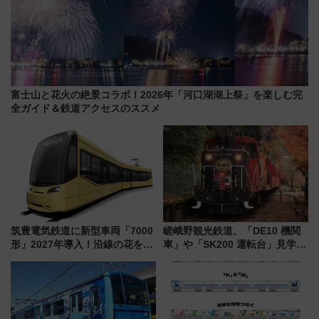
富士山と花火の絶景コラボ！2026年「河口湖湖上祭」を楽しむ完
全ガイド＆鉄道アクセスのススメ
筑豊電気鉄道に新型車両「7000
嵯峨野観光鉄道、「DE10 機関
形」2027年導入！沿線の花をイ
車」や「SK200 運転台」見学ツ
メージしたイエローを採用 車
アーを開催！ ラストランイベン
内は落ち着いたゆとりある空間
トの一環で激レア体験できちゃ
に
うかも 参加方法やスケジュール
をご紹介