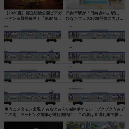
【2026夏】都立明治公園ビアガ
日向市駅が「日向坂46」駅に！
ーデン＆野外映画！「SUMMER
ひなたフェス2026開催に向けJR
LOUNGE」のアクセスと上映ス
九州が記念きっぷや臨時列車で
ケジュール 夜風とビール、映画
全力応援 夜行列車「ドリーム
を満喫！
おひさま号」も走る
車内にメタモン出現？ みなとみらい線×ポケモン「ブクブクうみぞ
この街」ラッピング電車が運行開始に！ この夏は直通列車で横浜
へ！