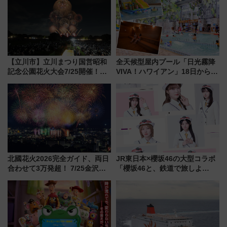
【立川市】立川まつり国営昭和
全天候型屋内プール「日光霧降
記念公園花火大会7/25開催！
VIVA！ハワイアン」18日から営
5000発の花火が夜を彩る 今年は
業開始 小さなお子様連れのフ
混雑に要注意、その理由は
ァミリーから大人まで幅広い世
代が一日中楽しる夏のリゾート
を楽しんで
北國花火2026完全ガイド、両日
JR東日本×櫻坂46の大型コラボ
合わせて3万発超！ 7/25金沢大
「櫻坂46と、鉄道で旅しよ
会・8/1川北大会の2つの花火大
う。」が7月20日より始動！新
会の日程・アクセス・観覧席ま
潟・長野・庄内へ
とめ（石川県）