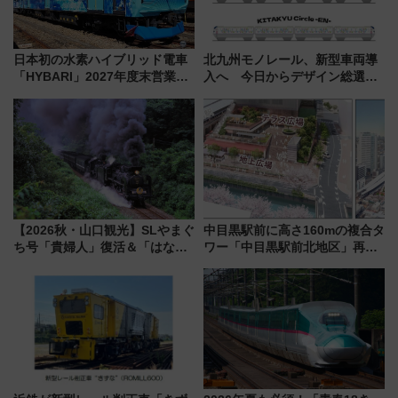
日本初の水素ハイブリッド電車
北九州モノレール、新型車両導
「HYBARI」2027年度末営業運
入へ 今日からデザイン総選挙
転へ 鉄道・発電・まちづくり
始まる
で水素利活用が加速
【2026秋・山口観光】SLやまぐ
中目黒駅前に高さ160mの複合タ
ち号「貴婦人」復活＆「はなあ
ワー「中目黒駅前北地区」再開
かり」初走行区間も！山口DCの
発の全貌
注目観光列車まとめ きっぷの取
り方は？