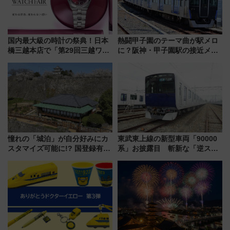
国内最大級の時計の祭典！日本
熱闘甲子園のテーマ曲が駅メロ
橋三越本店で「第29回三越ワー
に？阪神・甲子園駅の接近メロ
ルドウォッチフェア」開幕
ディがVaundy「かげろう」×向
【2026年8月5日～25日】
谷実アレンジの特別仕様へ、8月
5日始発から
憧れの「城泊」が自分好みにカ
東武東上線の新型車両「90000
スタマイズ可能に!? 国登録有形
系」お披露目 斬新な「逆スラ
文化財・丸亀城「延寿閣別館」
ント式」の先頭形状と明るく開
にオーダーメイド型の宿泊プラ
放的な車内空間に注目、デビュ
ンが誕生！
ーは9月