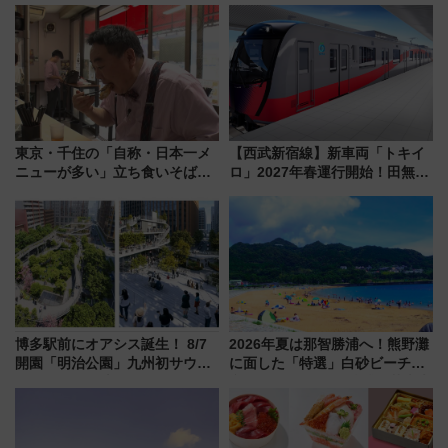
成川通都心アクセス道路」が7月
新登場！関西の駅構内などで7月
から本格着工、延長4.8km整備
中旬発売
事業の全貌
東京・千住の「自称・日本一メ
【西武新宿線】新車両「トキイ
ニューが多い」立ち食いそば屋
ロ」2027年春運行開始！田無・
とは？ ＢＳ日テレ『ドランク塚
新所沢にも停車 2028年春には
地のふらっと立ち食いそば』
「第2弾」も
7/27夜10時～放送
博多駅前にオアシス誕生！ 8/7
2026年夏は那智勝浦へ！熊野灘
開園「明治公園」九州初サウナ
に面した「特選」白砂ビーチは
TOTOPAや日本一のピザなど絶
必見 「第17回那智勝浦町花火大
品グルメ登場で駅前の過ごし方
会」は8月11日開催！
はどう変わる？