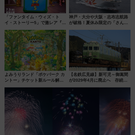
「ファンタイム・ウィズ・ト
神戸・大分や大阪・志布志航路
イ・ストーリー5」で激レア『ロ
が破格！夏休み限定の「さんふ
ルカナ』カードをゲット！最新
らわあスペシャルセール」スタ
デコレーションも徹底解説
ート 夕朝食ビュッフェ付きで
快適な船旅はいかが？
よみうりランド「ポケパーク カ
【名鉄広見線】新可児～御嵩間
ントー」チケット新ルール解
が2029年4月に廃止へ 存続協
説！購入制限の緩和と入場時の
議終了で100年の歴史に幕
本人確認が11月スタート