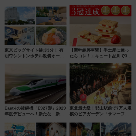
東京ビッグサイト徒歩3分！ 有
【新幹線停車駅】手土産に迷っ
明ワシントンホテル改装オープ
たらコレ！エキュート品川で3年
ン直前「ゆりかもめ運転台付き
連続売上1位を獲得した定番手土
客室」や海鮮丼が人気の朝食ビ
産スイーツとは？
ュッフェを現地レポ
East-iの後継機「E927形」2029
東北最大級！郡山駅前で7万人規
年度デビューへ！新たな「新幹
模のビアガーデン「サマーフェ
線専用検測車」の性能を徹底解
スタ IN KORIYAMA 2026」
説【JR東日本】
7/24-26開催！ 有料席はJRE
MALLで予約可能