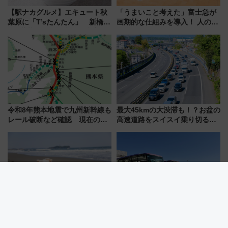
【駅ナカグルメ】エキュート秋
「うまいこと考えた」富士急が
葉原に「T’sたんたん」 新橋に
画期的な仕組みを導入！ 人のか
551蓬莱のDNAを継ぐ「東京豚
わりにスマホが並ぶ「分身く
饅」、オムライス専門店「肉と
ん」始動
たまご」新グルメ続々登場！
【2026年8月】
令和8年熊本地震で九州新幹線も
最大45kmの大渋滞も！？お盆の
レール破断など確認 現在の運
高速道路をスイスイ乗り切る快
転見合わせ状況と交通網への影
適ドライブ術
響
愛犬と電車旅！近鉄の観光列車
宿泊予定者の9割が悲鳴…ホテル
「つどい」で行く「わんわん列
高騰時代の最適解は「バス
車」第5弾！海辺のBBQも楽し
泊」!? WILLER最新調査で判明