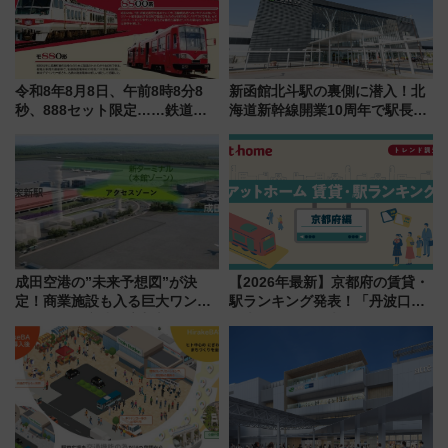
令和8年8月8日、午前8時8分8
新函館北斗駅の裏側に潜入！北
秒、888セット限定……鉄道各
海道新幹線開業10周年で駅長
社の「8・8・8」な記念きっぷ
室・地下通路など公開イベン
たち
ト 参加方法や体験内容を紹介
成田空港の”未来予想図”が決
【2026年最新】京都府の賃貸・
定！商業施設も入る巨大ワンタ
駅ランキング発表！「丹波口」
ーミナル、京成の高架新駅整備
の大躍進と「西大路」人気の理
で新型特急が品川･羽田とを結
由は？
ぶ！ JR空港駅は2面3線化！