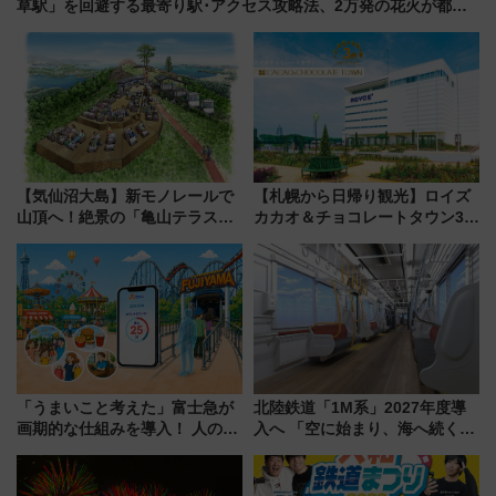
草駅」を回避する最寄り駅･アクセス攻略法、2万発の花火が都心
の夜に！
【気仙沼大島】新モノレールで
【札幌から日帰り観光】ロイズ
山頂へ！絶景の「亀山テラス
カカオ＆チョコレートタウン3周
360°」が7月19日オープン、休
年！ 9月は入場料半額やチョコ
暇村のお得な日帰りプランも登
詰め放題を開催、ロイズタウン
場
駅からのアクセスも
「うまいこと考えた」富士急が
北陸鉄道「1M系」2027年度導
画期的な仕組みを導入！ 人のか
入へ 「空に始まり、海へ続く」
わりにスマホが並ぶ「分身く
白山比咩神社をモチーフにした
ん」始動
神秘的なデザイン