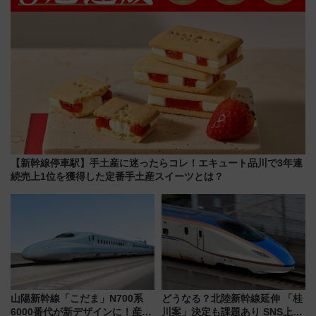
【新幹線停車駅】手土産に迷ったらコレ！エキュート品川で3年連
続売上1位を獲得した定番手土産スイーツとは？
山陽新幹線「こだま」N700系
どうなる？北陸新幹線延伸 「桂
6000番代が新デザインに！産学
川案」決定も課題あり SNS上の