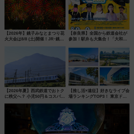
【2026年】銚子みなとまつり花
【奈良県】全国から鉄道会社が
火大会は8/8 (土)開催！JR･銚子
参加！駅弁も大集合！「大和鉄
電鉄の臨時列車やアクセス情
道まつり2026」が8月8日・9日
報、利根川に咲く8,000発の大迫
に開催決定
力＆屋台を満喫
【2026年夏】西武鉄道でおトク
【推し活×遠征】好きなライブ会
に秩父へ？ 小児50円＆コスパ最
場ランキングTOP3！ 東京ドー
強きっぷで「安・近・短」な家
ムや大阪城ホールが選ばれる理
族旅行！ 深夜の正丸トンネル探
由と交通アクセス術、ライブ会
検や特急ラビューも
場に何を求める？