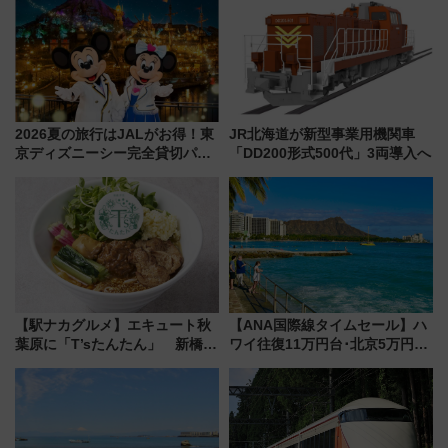
2026夏の旅行はJALがお得！東
JR北海道が新型事業用機関車
京ディズニーシー完全貸切パー
「DD200形式500代」3両導入へ
ティー招待券が当たるキャンペ
ーン始まる 条件は「夏の国内
線に2回搭乗」
【駅ナカグルメ】エキュート秋
【ANA国際線タイムセール】ハ
葉原に「T’sたんたん」 新橋に
ワイ往復11万円台･北京5万円台
551蓬莱のDNAを継ぐ「東京豚
～、憧れのビジネスクラスも！
饅」、オムライス専門店「肉と
来春のGW旅行まで狙える激ア
たまご」新グルメ続々登場！
ツ路線まとめ（8/10まで）
【2026年8月】