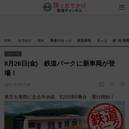
TOP
おでかけ
花火
青春18きっぷ
新型車両
きっぷ
駅･街 再
ニュース
8月26日(金) 鉄道パークに新車両が登
場！
2016.08.29 17:08
東京を東西に走る中央線 E233系0番台 運行開始！