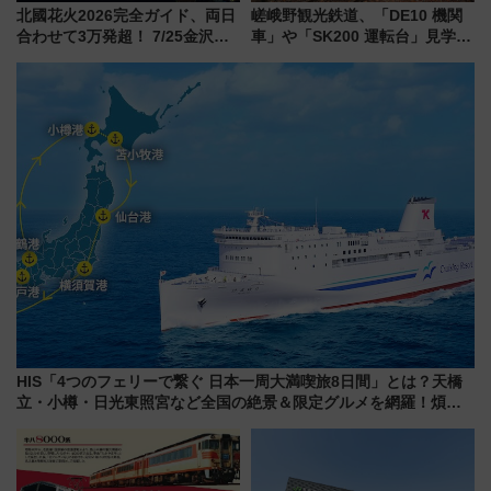
北國花火2026完全ガイド、両日
嵯峨野観光鉄道、「DE10 機関
合わせて3万発超！ 7/25金沢大
車」や「SK200 運転台」見学ツ
会・8/1川北大会の2つの花火大
アーを開催！ ラストランイベン
会の日程・アクセス・観覧席ま
トの一環で激レア体験できちゃ
とめ（石川県）
うかも 参加方法やスケジュール
をご紹介
HIS「4つのフェリーで繋ぐ 日本一周大満喫旅8日間」とは？天橋
立・小樽・日光東照宮など全国の絶景＆限定グルメを網羅！煩雑
な手続きも不要でお手軽に楽しめるプランが登場