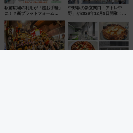
駅前広場の利用が「超お手軽」
中野駅の新玄関口「アトレ中
に！？新プラットフォーム
野」が2026年12月9日開業！新
「HirakeBA」8月3日始動、ス
改札直結で屋上BBQも楽しめる
マホで簡単申請 物販や演奏会な
注目スポット
どに【JR東日本】
【2026年最新】前日からアツ
【九州初】最短2秒で予約完売！
い！高崎まつり（群馬）無料観
食べログ1位「400℃ PIZZA」が
覧エリアから初開催100人みこ
博多駅すぐの明治公園に8/7オー
しまで
プン。もつ鍋風など限定メニュ
ーも