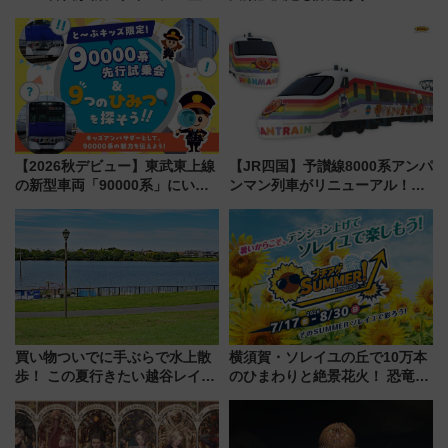
連携で描く瀬戸内の波模様 運
声は
用は今冬から
【2026秋デビュー】東武東上線
【JR四国】予讃線8000系アンパ
の新型車両「90000系」にいち
ンマン列車がリニューアル！内
早く乗れる！ 8/11開催の小学生
外装デザイン公開 デビューは
向け先行試乗会でキッズアンバ
今年12月
サダーになろう
買い物ついでに手ぶらで水上散
横須賀・ソレイユの丘で10万本
歩！ この夏行きたい越谷レイク
のひまわりと絶景花火！ 恐竜や
タウンの新たな水辺の憩いエリ
ドッグプールなど三浦半島の日
ア「LAKESIDE PARK」（埼玉
帰りお出かけ最新情報（2026年
県越谷市）
7月17日～開催）