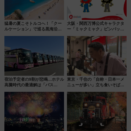
猛暑の夏こそトルコへ！「クー
大阪・関西万博公式キャラクタ
ルケーション」で巡る黒海沿岸
ー「ミャクミャク」ピンバッジ
やエーゲ海の避暑リゾート 関
新登場！関西の駅構内などで7月
連検索数が前年比237％増、ナ
中旬発売
ショジオも認める『2026年に訪
れるべき世界の旅先』
宿泊予定者の9割が悲鳴…ホテル
東京・千住の「自称・日本一メ
高騰時代の最適解は「バス
ニューが多い」立ち食いそば屋
泊」!? WILLER最新調査で判明
とは？ ＢＳ日テレ『ドランク塚
した、推し活遠征や観光時のリ
地のふらっと立ち食いそば』
アルな懐事情
7/27夜10時～放送