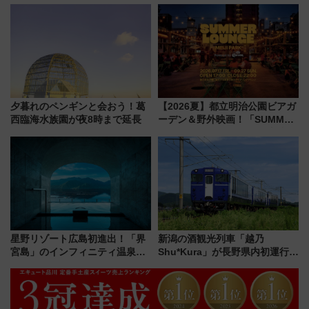
「サンキューちばフリーパス」
の夜景を眺めながら軽く一
今年も発売 秋・早春に千葉県を
杯……工場直送生ビールや島グ
巡るなら使い勝手・コスパ抜群
ルメが美味い
夕暮れのペンギンと会おう！葛
【2026夏】都立明治公園ビアガ
西臨海水族園が夜8時まで延長
ーデン＆野外映画！「SUMMER
LOUNGE」のアクセスと上映ス
ケジュール 夜風とビール、映画
を満喫！
星野リゾート広島初進出！「界
新潟の酒観光列車「越乃
宮島」のインフィニティ温泉と
Shu*Kura」が長野県内初運行！
古式サウナ「石風呂」を大解剖
地酒と食を味わう信州プレDC特
宿泊料金・アクセスは？（2026
別企画
年7月23日開業）