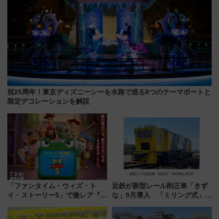
祝25周年！東京ディズニーシーを水路で巡る8つのテーマポートと
限定デコレーションを解説
「ファンタイム・ウィズ・ト
近鉄が新型レール削正車「きず
イ・ストーリー5」で激レア『ロ
な」9月導入 「ミリング式」採
ルカナ』カードをゲット！最新
用でメンテナンス作業を効率
デコレーションも徹底解説
化！安全性や乗り心地の向上に