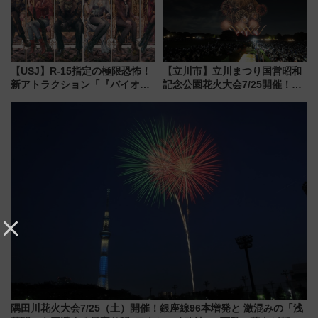
【USJ】R-15指定の極限恐怖！
【立川市】立川まつり国営昭和
新アトラクション「『バイオハ
記念公園花火大会7/25開催！
ザード レクイエム』 ザ・ダイ
5000発の花火が夜を彩る 今年は
ブ」今秋登場 ―予測不能の恐
混雑に要注意、その理由は
怖に泣き叫べ―
隅田川花火大会7/25（土）開催！銀座線96本増発と 激混みの「浅