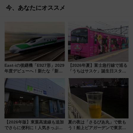
今、あなたにオススメ
East-iの後継機「E927形」2029
【2026年夏】富士急行線で巡る
年度デビューへ！新たな「新幹
「うちはサスケ」誕生日スタン
線専用検測車」の性能を徹底解
プラリー！富士急ハイランド限
説【JR東日本】
定グルメ＆グッズ徹底ガイド
【2026年版】東葉高速線も追加
夏の夜は「さるびあ丸」で飲も
でさらに便利に！人気きっぷ
う！船上ビアガーデンで東京湾