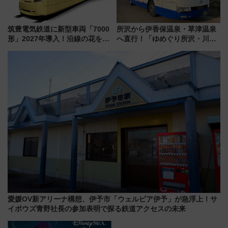
筑豊電気鉄道に新型車両「7000
所沢から伊香保温泉・草津温泉
形」2027年導入！沿線の花をイ
へ直行！「ゆめぐり所沢・川越
メージしたイエローを採用 車
号」で群馬の温泉旅をもっと気
内は落ち着いたゆとりある空間
軽に 運行ダイヤ・運賃を解説
に
愛媛OV新アリーナ構想、伊予市「ウェルピア伊予」が急浮上！サ
イボウズ青野社長の参加表明で探る鉄道アクセスの未来