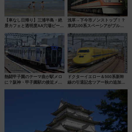
【車なし日帰り】三浦半島・絶
浅草→下今市ノンストップ！？
景カフェと透明度AA穴場ビーチ
東武100系スペーシアがブルー
を巡る！ おトクな電車きっぷ活
リボン賞35周年記念で「デビュ
用してストレスフリー旅へ行こ
ー当時の停車駅」を再現 運転
う！
時刻や特急券の買い方を紹介
熱闘甲子園のテーマ曲が駅メロ
ドクターイエロー＆500系新幹
に？阪神・甲子園駅の接近メロ
線の引退記念ツアー秋の追加企
ディがVaundy「かげろう」×向
画が決定！乗車体験やグッズ・
谷実アレンジの特別仕様へ、8月
ホテル情報まとめ
5日始発から