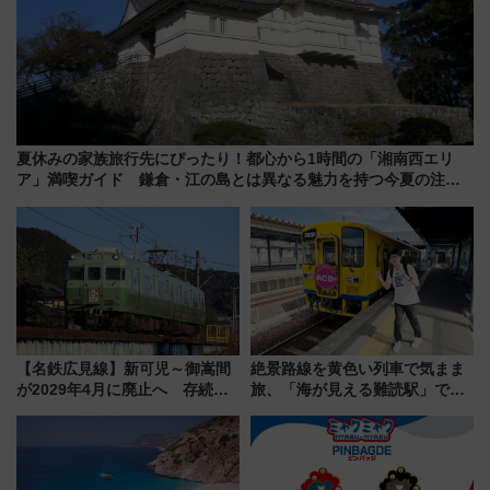
夏休みの家族旅行先にぴったり！都心から1時間の「湘南西エリ
ア」満喫ガイド 鎌倉・江の島とは異なる魅力を持つ今夏の注目
スポット
【名鉄広見線】新可児～御嵩間
絶景路線を黄色い列車で気まま
が2029年4月に廃止へ 存続協
旅、「海が見える難読駅」で幸
議終了で100年の歴史に幕
せの黄色いハンカチに願いを
「新・鉄道ひとり旅」279回目
の舞台は「島原鉄道」