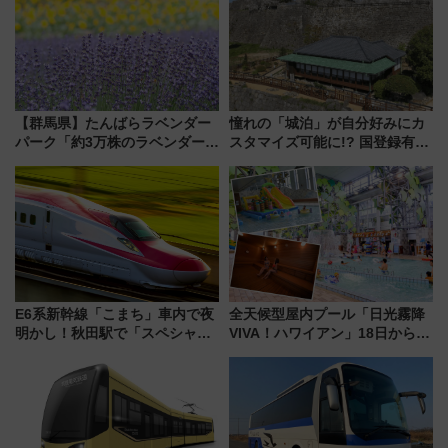
貢献するだけでなく、全線区で
活躍するための仕組みも
【群馬県】たんばらラベンダー
憧れの「城泊」が自分好みにカ
パーク「約3万株のラベンダー」
スタマイズ可能に!? 国登録有形
が見頃！新幹線＆無料送迎バス
文化財・丸亀城「延寿閣別館」
で都心から約1時間半で夏の絶景
にオーダーメイド型の宿泊プラ
を！
ンが誕生！
E6系新幹線「こまち」車内で夜
全天候型屋内プール「日光霧降
明かし！秋田駅で「スペシャル
VIVA！ハワイアン」18日から営
ナイト」8月開催、料金や予約方
業開始 小さなお子様連れのフ
法は？
ァミリーから大人まで幅広い世
代が一日中楽しる夏のリゾート
を楽しんで