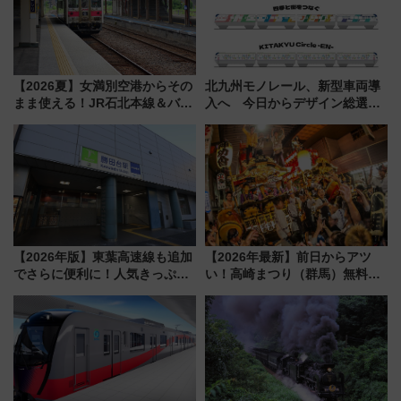
【2026夏】女満別空港からその
北九州モノレール、新型車両導
まま使える！JR石北本線＆バス
入へ 今日からデザイン総選挙
乗り放題「北見・網走周遊フリ
始まる
ーパス」でおトクに道東観光
（8/3発売）
【2026年版】東葉高速線も追加
【2026年最新】前日からアツ
でさらに便利に！人気きっぷ
い！高崎まつり（群馬）無料観
「サンキューちばフリーパス」
覧エリアから初開催100人みこ
今年も発売 秋・早春に千葉県を
しまで
巡るなら使い勝手・コスパ抜群