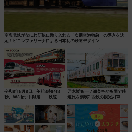
南海電鉄がなにわ筋線に乗り入れる「次期空港特急」の導入を決
定！ピニンファリーナによる日本初の鉄道デザイン
令和8年8月8日、午前8時8分8
乃木坂46一ノ瀬美空が福岡で鉄
秒、888セット限定……鉄道各
道旅を満喫⁈ 西鉄の観光列車
社の「8・8・8」な記念きっぷ
「THE RAIL KITCHEN
たち
CHIKUGO」で巡る福岡･太宰
府･柳川の旅！YouTubeが公開
に