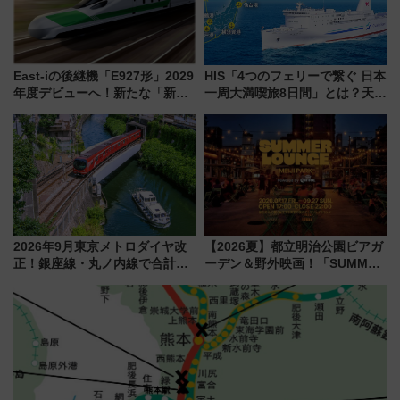
East-iの後継機「E927形」2029
HIS「4つのフェリーで繋ぐ 日本
年度デビューへ！新たな「新幹
一周大満喫旅8日間」とは？天橋
線専用検測車」の性能を徹底解
立・小樽・日光東照宮など全国
説【JR東日本】
の絶景＆限定グルメを網羅！煩
雑な手続きも不要でお手軽に楽
しめるプランが登場
2026年9月東京メトロダイヤ改
【2026夏】都立明治公園ビアガ
正！銀座線・丸ノ内線で合計
ーデン＆野外映画！「SUMMER
212本の大増発、混雑緩和に期
LOUNGE」のアクセスと上映ス
待
ケジュール 夜風とビール、映画
を満喫！