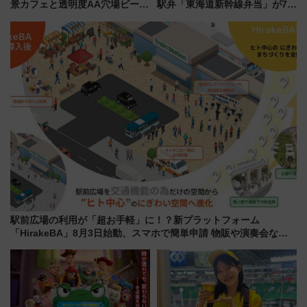
景カフェと透明度AA穴場ビーチ
駅弁「東海道新幹線弁当」が7月
を巡る！ おトクな電車きっぷ活
21日にリニューアル発売
用してストレスフリー旅へ行こ
う！
駅前広場の利用が「超お手軽」に！？新プラットフォーム
「HirakeBA」8月3日始動、スマホで簡単申請 物販や演奏会など
に【JR東日本】