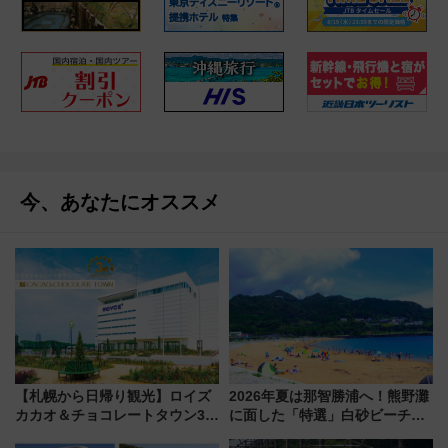
今、あなたにオススメ
【札幌から日帰り観光】ロイズ
2026年夏は那智勝浦へ！熊野灘
カカオ＆チョコレートタウン3周
に面した「特選」白砂ビーチは
年！ 9月は入場料半額やチョコ
必見 「第17回那智勝浦町花火大