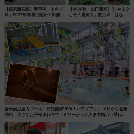
【西武新宿線】新車両「トキイ
【2026秋・山口観光】SLやまぐ
ロ」2027年春運行開始！田無・
ち号「貴婦人」復活＆「はなあ
新所沢にも停車 2028年春には
かり」初走行区間も！山口DCの
「第2弾」も
注目観光列車まとめ きっぷの取
り方は？
全天候型屋内プール「日光霧降VIVA！ハワイアン」18日から営業
開始 小さなお子様連れのファミリーから大人まで幅広い世代が
一日中楽しる夏のリゾートを楽しんで