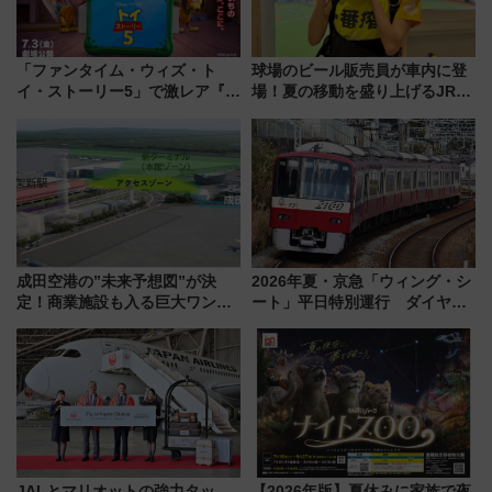
「ファンタイム・ウィズ・ト
球場のビール販売員が車内に登
イ・ストーリー5」で激レア『ロ
場！夏の移動を盛り上げるJR九
ルカナ』カードをゲット！最新
州「ビール新幹線」7月31日・8
デコレーションも徹底解説
月7日限定 ソフトバンクホーク
スとコラボ
成田空港の”未来予想図”が決
2026年夏・京急「ウィング・シ
定！商業施設も入る巨大ワンタ
ート」平日特別運行 ダイヤ・
ーミナル、京成の高架新駅整備
乗車方法を解説！2階建てバスや
で新型特急が品川･羽田とを結
三浦海岸を堪能できるお出かけ
ぶ！ JR空港駅は2面3線化！
プランもご紹介
JALとマリオットの強力タッ
【2026年版】夏休みに家族で夜