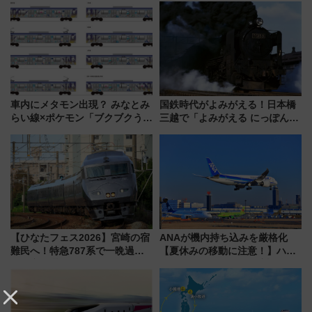
車内にメタモン出現？ みなとみ
国鉄時代がよみがえる！日本橋
らい線×ポケモン「ブクブクうみ
三越で「よみがえる にっぽんの
ぞこの街」ラッピング電車が運
鉄道展」7/22-8/3開催、広田尚
行開始に！ この夏は直通列車で
敬の名作写真も、駅弁フェスも
横浜へ！
同時開催！
【ひなたフェス2026】宮崎の宿
ANAが機内持ち込みを厳格化
難民へ！特急787系で一晩過ご
【夏休みの移動に注意！】ハン
せる夜間滞在型イベント「スワ
ドバッグやPCケースも対象の
ローおひさま」が救世主に？
「身の回り品」新サイズ制限
(40×30×20cm)おさらい