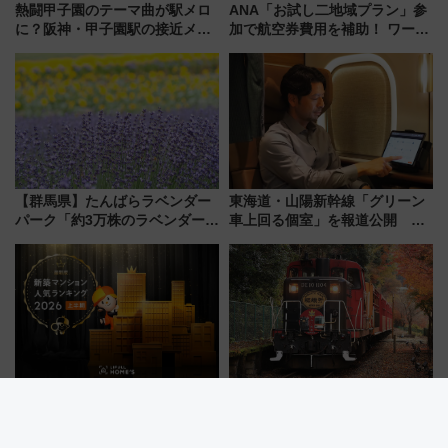
熱闘甲子園のテーマ曲が駅メロ
ANA「お試し二地域プラン」参
に？阪神・甲子園駅の接近メロ
加で航空券費用を補助！ ワーケ
ディがVaundy「かげろう」×向
ーションや週末移住に最適な自
谷実アレンジの特別仕様へ、8月
治体は？ 2026年は対象のエリア
5日始発から
が拡大！
【群馬県】たんばらラベンダー
東海道・山陽新幹線「グリーン
パーク「約3万株のラベンダー」
車上回る個室」を報道公開 プ
が見頃！新幹線＆無料送迎バス
ライベート感備えた上質な空間
で都心から約1時間半で夏の絶景
を！
全国1位は小田原のタワーマンシ
ありがとう現行車両！嵯峨野ト
ョン！新幹線通勤が変える？
ロッコ貸切＆サンダーバードレ
「住みたい街」の最新トレンド
ストランで語り合う秋の京都