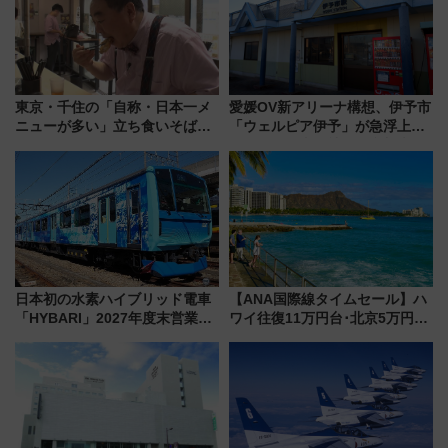
東京・千住の「自称・日本一メ
愛媛OV新アリーナ構想、伊予市
ニューが多い」立ち食いそば屋
「ウェルピア伊予」が急浮上！
とは？ ＢＳ日テレ『ドランク塚
サイボウズ青野社長の参加表明
地のふらっと立ち食いそば』
で探る鉄道アクセスの未来
7/27夜10時～放送
日本初の水素ハイブリッド電車
【ANA国際線タイムセール】ハ
「HYBARI」2027年度末営業運
ワイ往復11万円台･北京5万円台
転へ 鉄道・発電・まちづくり
～、憧れのビジネスクラスも！
で水素利活用が加速
来春のGW旅行まで狙える激ア
ツ路線まとめ（8/10まで）