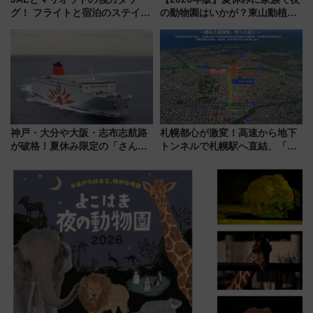
グ！ フライトと宿泊のステイタ
の動物園はいかが？東山動植物
スマッチでFLY ON ポイントや
園＆のんほいパーク「ナイト
上級会員資格を効率よく獲得す
ZOO」開催情報
る方法を解説
神戸・大分や大阪・志布志航路
札幌都心が激変！高速から地下
が破格！夏休み限定の「さんふ
トンネルで札幌駅へ直結、「創
らわあスペシャルセール」スタ
成川通都心アクセス道路」が7月
ート 夕朝食ビュッフェ付きで
から本格着工、延長4.8km整備
快適な船旅はいかが？
事業の全貌