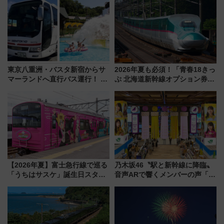
詰め放題を開催、ロイズタウン
会」は8月11日開催！
駅からのアクセスも
東京八重洲・バスタ新宿からサ
2026年夏も必須！「青春18きっ
マーランドへ直行バス運行！ お
ぷ 北海道新幹線オプション券」
トクな1Dayパスで夏のプールと
自動改札対応ルールと途中下車
推し活を楽しもう！（2026年
の罠
8/1～31）
【2026年夏】富士急行線で巡る
乃木坂46〝駅と新幹線に降臨〟
「うちはサスケ」誕生日スタン
音声ARで響くメンバーの声「真
プラリー！富士急ハイランド限
夏の全国ツアー2026」
定グルメ＆グッズ徹底ガイド