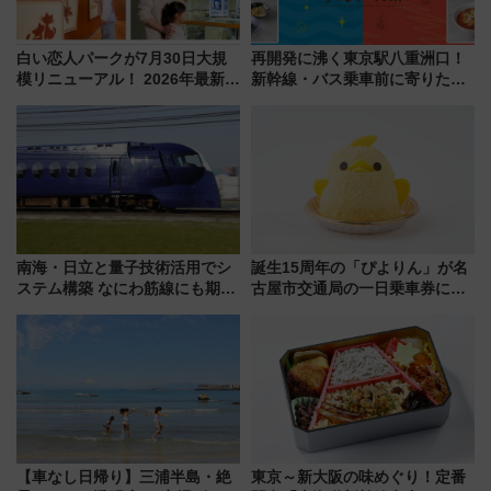
白い恋人パークが7月30日大規
再開発に沸く東京駅八重洲口！
模リニューアル！ 2026年最新の
新幹線・バス乗車前に寄りたい
新エリア・工場見学の見どころ
「ヤエチカ」2026年夏の「ひん
と料金・アクセスを徹底解説
やり＆スタミナグルメ」6選【新
（札幌市）
店舗も！】
南海・日立と量子技術活用でシ
誕生15周年の「ぴよりん」が名
ステム構築 なにわ筋線にも期待
古屋市交通局の一日乗車券に！
乗務員・車両計画作業を短縮へ
東山線では貸切電車も登場【限
定1万5000枚】
【車なし日帰り】三浦半島・絶
東京～新大阪の味めぐり！定番