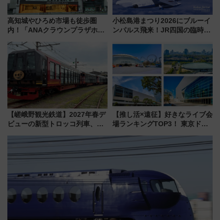
高知城やひろめ市場も徒歩圏
小松島港まつり2026にブルーイ
内！「ANAクラウンプラザホテ
ンパルス飛来！JR四国の臨時ダ
ル高知」が8月開業
イヤや駐車場予約を徹底解説
【嵯峨野観光鉄道】2027年春デ
【推し活×遠征】好きなライブ会
ビューの新型トロッコ列車、い
場ランキングTOP3！ 東京ドー
よいよ試運転開始へ！現行車両
ムや大阪城ホールが選ばれる理
は2026年で引退
由と交通アクセス術、ライブ会
場に何を求める？