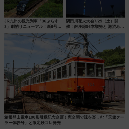
JR九州の観光列車「36ぷらす
隅田川花火大会7/25（土）開
3」劇的リニューアル！新6号車
催！銀座線96本増発と 激混みの
“1〜2名用グリーン個室”と曜日
「浅草駅」を回避する最寄り駅･
別 “プレミアムランチ”導入･ル
アクセス攻略法、2万発の花火が
ートや価格など解説
都心の夜に！
箱根登山電車100形引退記念企画！窓全開で涼を楽しむ「天然クー
ラー体験号」と限定鉄コレ発売