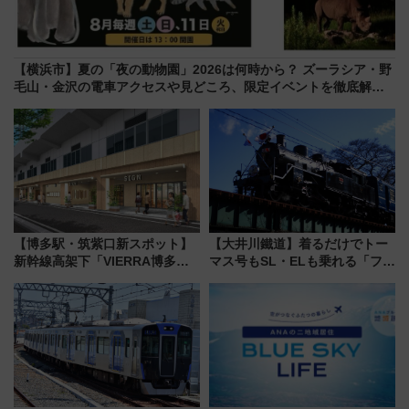
【横浜市】夏の「夜の動物園」2026は何時から？ ズーラシア・野
毛山・金沢の電車アクセスや見どころ、限定イベントを徹底解
説！
【博多駅・筑紫口新スポット】
【大井川鐵道】着るだけでトー
新幹線高架下「VIERRA博多テ
マス号もSL・ELも乗れる「フリ
ラス」が9/18開業！九州初出店
ーきっぷTシャツ」8月6日より
など注目の全6店舗 「博多活憩
受注販売
通り」も一新