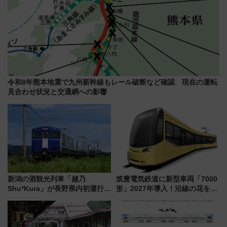
令和8年熊本地震で九州新幹線もレール破断など確認 現在の運転
見合わせ状況と交通網への影響
新潟の酒観光列車「越乃
筑豊電気鉄道に新型車両「7000
Shu*Kura」が長野県内初運行！
形」2027年導入！沿線の花をイ
地酒と食を味わう信州プレDC特
メージしたイエローを採用 車
別企画
内は落ち着いたゆとりある空間
に