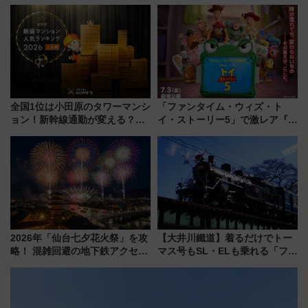
ザード レクイエム』 ザ・ダイ
九州が記念きっぷや臨時列車で
ブ」今秋登場 ―予測不能の恐
全力応援 夜行列車「ドリーム
怖に泣き叫べ―
おひさま号」も走る
全国1位は小田原のタワーマンシ
「ファンタイム・ウィズ・ト
ョン！新幹線通勤が変える？
イ・ストーリー5」で激レア『ロ
「住みたい街」の最新トレンド
ルカナ』カードをゲット！最新
【新築マンション人気ランキン
デコレーションも徹底解説
グ】
2026年「仙台七夕花火祭」を攻
【大井川鐵道】着るだけでトー
略！ 混雑回避の地下鉄アクセス
マス号もSL・ELも乗れる「フリ
からまだ買える有料席情報、花
ーきっぷTシャツ」8月6日より
火前に楽しむ仙台観光ルートま
受注販売
で解説！