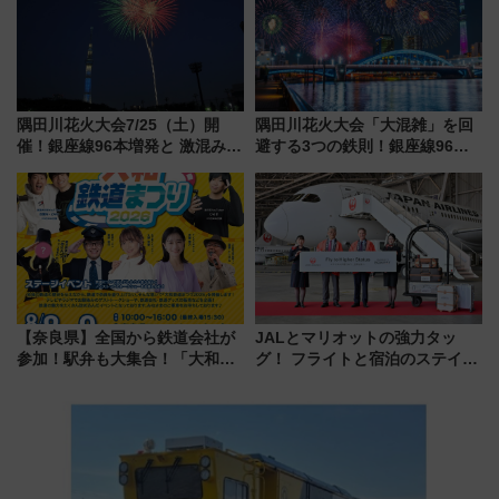
隅田川花火大会7/25（土）開
隅田川花火大会「大混雑」を回
催！銀座線96本増発と 激混みの
避する3つの鉄則！銀座線96本
「浅草駅」を回避する最寄り駅･
増発･浅草線臨時ダイヤ･スカイ
アクセス攻略法、2万発の花火が
ツリー駅の規制まとめ 7/25開催
都心の夜に！
（2026年）
【奈良県】全国から鉄道会社が
JALとマリオットの強力タッ
参加！駅弁も大集合！「大和鉄
グ！ フライトと宿泊のステイタ
道まつり2026」が8月8日・9日
スマッチでFLY ON ポイントや
に開催決定
上級会員資格を効率よく獲得す
る方法を解説