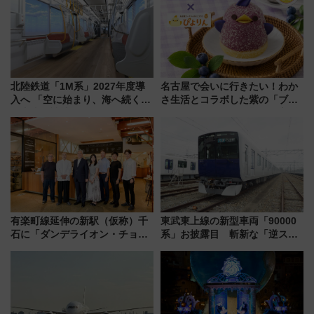
め
北陸鉄道「1M系」2027年度導
名古屋で会いに行きたい！わか
入へ 「空に始まり、海へ続く」
さ生活とコラボした紫の「ブル
白山比咩神社をモチーフにした
ーベリーぴよりん」期間限定販
神秘的なデザイン
売
有楽町線延伸の新駅（仮称）千
東武東上線の新型車両「90000
石に「ダンデライオン・チョコ
系」お披露目 斬新な「逆スラ
レート」が出店！ 東京メトロが
ント式」の先頭形状と明るく開
1億円出資で挑む新時代のまちづ
放的な車内空間に注目、デビュ
くりとは？
ーは9月