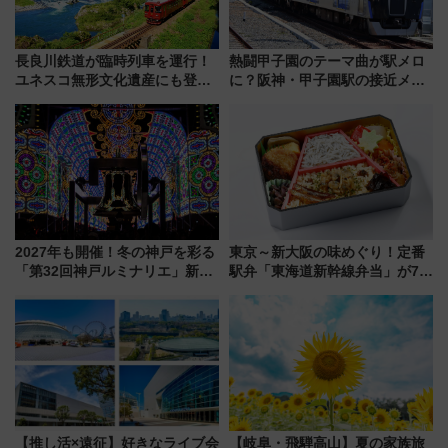
長良川鉄道が臨時列車を運行！
熱闘甲子園のテーマ曲が駅メロ
ユネスコ無形文化遺産にも登録
に？阪神・甲子園駅の接近メロ
された「郡上おどり」楽しむ人
ディがVaundy「かげろう」×向
に 乗車には予約が必要
谷実アレンジの特別仕様へ、8月
5日始発から
2027年も開催！冬の神戸を彩る
東京～新大阪の味めぐり！定番
「第32回神戸ルミナリエ」新た
駅弁「東海道新幹線弁当」が7月
な「希望の鐘」とともに震災の
21日にリニューアル発売
記憶を次世代へ
【推し活×遠征】好きなライブ会
【岐阜・飛騨高山】夏の家族旅