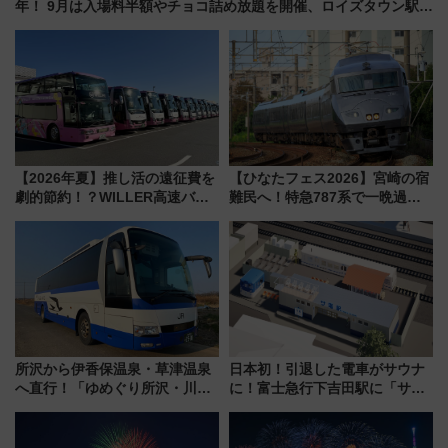
年！ 9月は入場料半額やチョコ詰め放題を開催、ロイズタウン駅か
らのアクセスも
【2026年夏】推し活の遠征費を
【ひなたフェス2026】宮崎の宿
劇的節約！？WILLER高速バス
難民へ！特急787系で一晩過ご
「1km5円セール」やワンコイン
せる夜間滞在型イベント「スワ
温泉の最強ルート 予約期間・
ローおひさま」が救世主に？
対象路線まとめ
所沢から伊香保温泉・草津温泉
日本初！引退した電車がサウナ
へ直行！「ゆめぐり所沢・川越
に！富士急行下吉田駅に「サ電
号」で群馬の温泉旅をもっと気
（SADEN）」2026年12月開
軽に 運行ダイヤ・運賃を解説
業 行き交う電車の音や振動を
感じながら「ととのう」新感覚