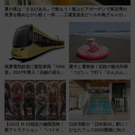
夏の夜は「さるびあ丸」で飲もう！船上ビアガーデンで東京湾の
夜景を眺めながら軽く一杯……工場直送生ビールや島グルメが美
味い
筑豊電気鉄道に新型車両「7000
愛犬と電車旅！近鉄の観光列車
形」2027年導入！沿線の花をイ
「つどい」で行く「わんわん列
メージしたイエローを採用 車
車」第5弾！海辺のBBQも楽し
内は落ち着いたゆとりある空間
める日帰りツアー
に
【USJ】R-15指定の極限恐怖！
日向市駅が「日向坂46」駅に！
新アトラクション「『バイオハ
ひなたフェス2026開催に向けJR