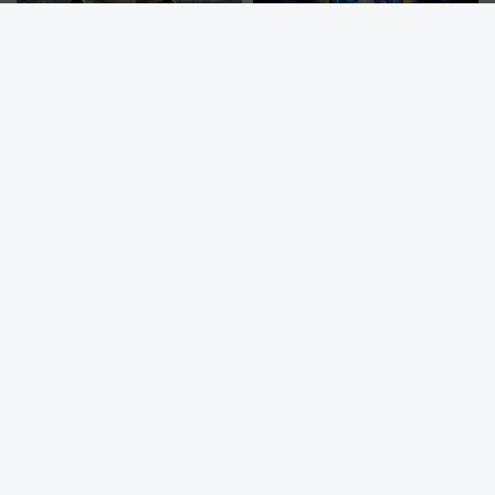
羽田空港に着くのは出発何分前
祝25周年！東京ディズニーシー
が正解？ 9月始動のJAL「第1タ
を水路で巡る8つのテーマポート
ーミナル北側サテライト」は徒
と限定デコレーションを解説
歩1キロ超え！ 知っておきたい
変更点まとめ
「うまいこと考えた」富士急が画期的な仕組みを導入！ 人のかわ
りにスマホが並ぶ「分身くん」始動