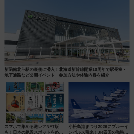
新函館北斗駅の裏側に潜入！北海道新幹線開業10周年で駅長室・
地下通路など公開イベント 参加方法や体験内容を紹介
スマホで集める激レアNFT版
小松島港まつり2026にブルーイ
も！日本の絶景スポットをめぐ
ンパルス飛来！JR四国の臨時ダ