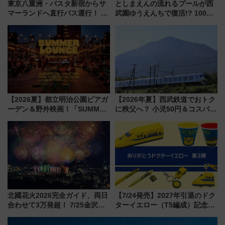
東京八重洲・バスタ新宿からサ
としまえんの流れるプールが西
マーランドへ直行バス運行！ お
武園ゆうえんちで復活!? 100周
トクな1Dayパスで夏のプールと
年記念企画＆「春日のうん○スラ
推し活を楽しもう！（2026年
イダー」に注目 2026年夏は所
8/1～31）
沢へ遊びに行こう
【2026夏】都立明治公園ビアガ
【2026年夏】西武鉄道でおトク
ーデン＆野外映画！「SUMMER
に秩父へ？ 小児50円＆コスパ最
LOUNGE」のアクセスと上映ス
強きっぷで「安・近・短」な家
ケジュール 夜風とビール、映画
族旅行！ 深夜の正丸トンネル探
を満喫！
検や特急ラビューも
北國花火2026完全ガイド、両日
【7/24発売】2027年引退のドク
合わせて3万発超！ 7/25金沢大
ターイエロー（T5編成）記念グ
会・8/1川北大会の2つの花火大
ッズ7種が登場！ 新幹線車内放
会の日程・アクセス・観覧席ま
送の目覚まし時計など通販・販