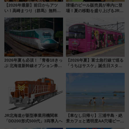
【2026年最新】前日からアツ
球場のビール販売員が車内に登
い！高崎まつり（群馬）無料観
場！夏の移動を盛り上げるJR九
覧エリアから初開催100人みこ
州「ビール新幹線」7月31日・8
しまで
月7日限定 ソフトバンクホーク
スとコラボ
2026年夏も必須！「青春18きっ
【2026年夏】富士急行線で巡る
ぷ 北海道新幹線オプション券」
「うちはサスケ」誕生日スタン
自動改札対応ルールと途中下車
プラリー！富士急ハイランド限
の罠
定グルメ＆グッズ徹底ガイド
JR北海道が新型事業用機関車
【車なし日帰り】三浦半島・絶
「DD200形式500代」3両導入へ
景カフェと透明度AA穴場ビーチ
を巡る！ おトクな電車きっぷ活