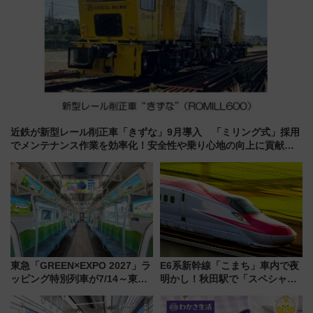
近鉄が新型レール削正車「きずな」9月導入 「ミリング式」採用
でメンテナンス作業を効率化！安全性や乗り心地の向上に貢献す
るだけでなく、全線区で活躍するための仕組みも
東急「GREEN×EXPO 2027」ラ
E6系新幹線「こまち」車内で夜
ッピング特別列車が7/14～東
明かし！秋田駅で「スペシャル
横・田園都市・目黒線でデビュ
ナイト」8月開催、料金や予約方
ー！ 注目の編成やデザインまと
法は？