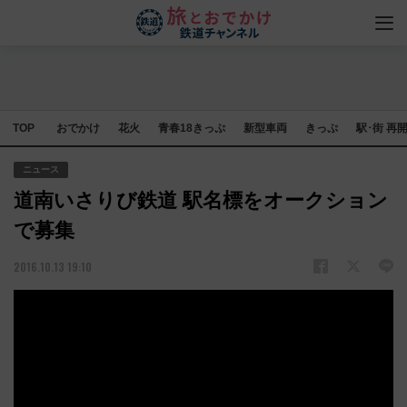
TOP
おでかけ
花火
青春18きっぷ
新型車両
きっぷ
駅･街 再
ニュース
道南いさりび鉄道 駅名標をオークション
で募集
2016.10.13 19:10