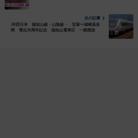
次の記事
JR西日本 福知山線・山陰線・ 宝塚〜城崎温泉
間 電化30周年記念 福知山電車区 一般開放