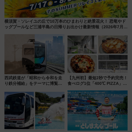
横須賀・ソレイユの丘で10万本のひまわりと絶景花火！ 恐竜やド
ッグプールなど三浦半島の日帰りお出かけ最新情報（2026年7月
17日～開催）
西武鉄道が「昭和から令和を走
【九州初】最短2秒で予約完売！
り鉄分補給」をテーマに博覧会
食べログ1位「400℃ PIZZA」が
を実施！くすのきホールで8月
博多駅すぐの明治公園に8/7オー
14日から 新車両「トキイロ」体
プン。もつ鍋風など限定メニュ
験ブースも アクセスや申込方法
ーも
を解説