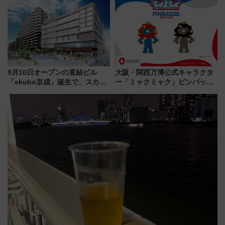
用してストレスフリー旅へ行こ
う！
9月10日オープンの直結ビル
大阪・関西万博公式キャラクタ
「ekubo京成」誕生で、スカイ
ー「ミャクミャク」ピンバッジ
ライナーも停まる巨大ハブ駅・
新登場！関西の駅構内などで7月
新鎌ヶ谷はどう変わる？ 全テナ
中旬発売
ント情報も公開！