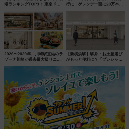
場ランキングTOP3！ 東京ドー
行に！ゲレンデ一面に20万本の
ムや大阪城ホールが選ばれる理
ひまわりが咲き誇る「アルコピ
由と交通アクセス術、ライブ会
アひまわり園」開園
場に何を求める？
2026〜2029年、川崎駅直結のラ
【新横浜駅】駅弁・お土産選び
ゾーナ川崎が過去最大級リニュ
がもっと便利に？「プレシャス
ーアル！ フードコート拡大など
デリ＆ギフト新横浜」がオープ
「いつから何が変わるか」徹底
ン 場所や営業時間・限定弁当
解説！
を紹介