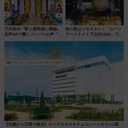
乃木坂46〝駅と新幹線に降臨〟
秋の夜はシモキタへ！「ムーン
音声ARで響くメンバーの声「真
アートナイト下北沢2026」でイ
夏の全国ツアー2026」
マーシブシアターやアート巡り
を満喫しよう
【札幌から日帰り観光】ロイズカカオ＆チョコレートタウン3周