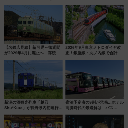
って集める「索道印(さくどうい
イヤや駐車場予約を徹底解説
ん)」企画がスタート
【名鉄広見線】新可児～御嵩間
2026年9月東京メトロダイヤ改
が2029年4月に廃止へ 存続協
正！銀座線・丸ノ内線で合計
議終了で100年の歴史に幕
212本の大増発、混雑緩和に期
待
新潟の酒観光列車「越乃
宿泊予定者の9割が悲鳴…ホテル
Shu*Kura」が長野県内初運行！
高騰時代の最適解は「バス
地酒と食を味わう信州プレDC特
泊」!? WILLER最新調査で判明
別企画
した、推し活遠征や観光時のリ
アルな懐事情