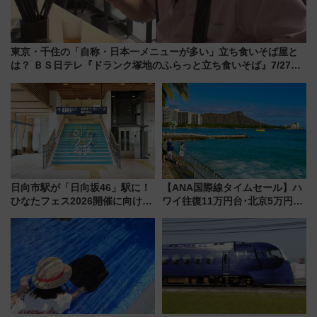
東京・千住の「自称・日本一メニューが多い」立ち食いそば屋と
は？ ＢＳ日テレ『ドランク塚地のふらっと立ち食いそば』7/27夜
10時～放送
日向市駅が「日向坂46」駅に！
【ANA国際線タイムセール】ハ
ひなたフェス2026開催に向けJR
ワイ往復11万円台･北京5万円台
九州が記念きっぷや臨時列車で
～、憧れのビジネスクラスも！
全力応援 夜行列車「ドリーム
来春のGW旅行まで狙える激ア
おひさま号」も走る
ツ路線まとめ（8/10まで）