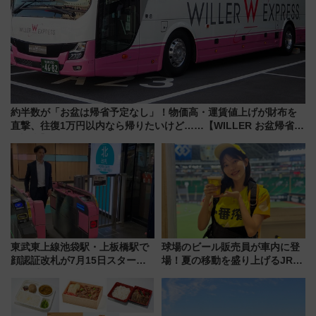
約半数が「お盆は帰省予定なし」！物価高・運賃値上げが財布を
直撃、往復1万円以内なら帰りたいけど……【WILLER お盆帰省動
向調査】
東武東上線池袋駅・上板橋駅で
球場のビール販売員が車内に登
顔認証改札が7月15日スター
場！夏の移動を盛り上げるJR九
ト、手ぶらで乗車から買い物ま
州「ビール新幹線」7月31日・8
でシームレスに
月7日限定 ソフトバンクホーク
スとコラボ