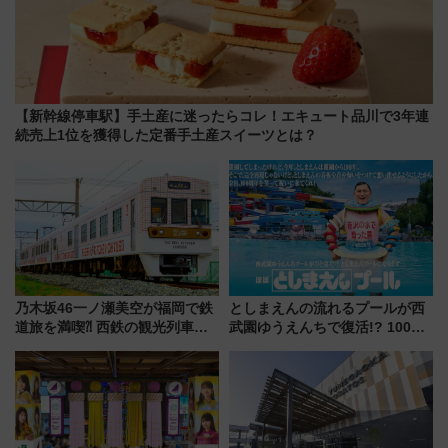
【新幹線停車駅】手土産に迷ったらコレ！エキュート品川で3年連
続売上1位を獲得した定番手土産スイーツとは？
乃木坂46一ノ瀬美空が福岡で鉄
としまえんの流れるプールが西
道旅を満喫⁈ 西鉄の観光列車
武園ゆうえんちで復活!? 100周
「THE RAIL KITCHEN
年記念企画＆「春日のうん○スラ
CHIKUGO」で巡る福岡･太宰
イダー」に注目 2026年夏は所
府･柳川の旅！YouTubeが公開
沢へ遊びに行こう
に