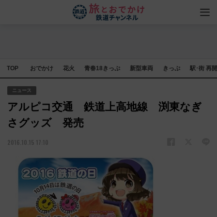
TOP
おでかけ
花火
青春18きっぷ
新型車両
きっぷ
駅･街 再
ニュース
アルピコ交通 鉄道上高地線 渕東なぎ
さグッズ 発売
2016.10.15 17:10