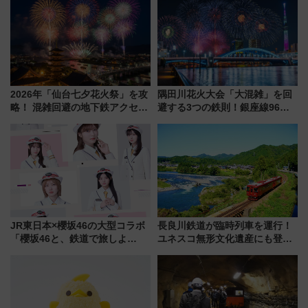
宿泊料金・アクセスは？（2026
今年も発売 秋・早春に千葉県を
年7月23日開業）
巡るなら使い勝手・コスパ抜群
2026年「仙台七夕花火祭」を攻
隅田川花火大会「大混雑」を回
略！ 混雑回避の地下鉄アクセス
避する3つの鉄則！銀座線96本
からまだ買える有料席情報、花
増発･浅草線臨時ダイヤ･スカイ
火前に楽しむ仙台観光ルートま
ツリー駅の規制まとめ 7/25開催
で解説！
（2026年）
JR東日本×櫻坂46の大型コラボ
長良川鉄道が臨時列車を運行！
「櫻坂46と、鉄道で旅しよ
ユネスコ無形文化遺産にも登録
う。」が7月20日より始動！新
された「郡上おどり」楽しむ人
潟・長野・庄内へ
に 乗車には予約が必要