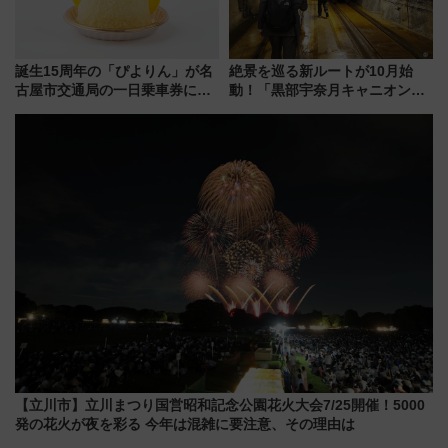
誕生15周年の「ぴよりん」が名
絶景を巡る新ルートが10月始
古屋市交通局の一日乗車券に！
動！「黒部宇奈月キャニオンル
東山線では貸切電車も登場【限
ート」と旅の拠点「欅平ラウン
定1万5000枚】
ジ」がオープン
【立川市】立川まつり国営昭和記念公園花火大会7/25開催！5000
発の花火が夜を彩る 今年は混雑に要注意、その理由は