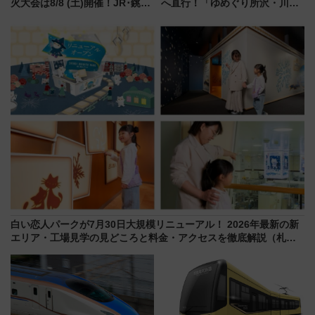
火大会は8/8 (土)開催！JR･銚子
へ直行！「ゆめぐり所沢・川越
電鉄の臨時列車やアクセス情
号」で群馬の温泉旅をもっと気
報、利根川に咲く8,000発の大迫
軽に 運行ダイヤ・運賃を解説
力＆屋台を満喫
白い恋人パークが7月30日大規模リニューアル！ 2026年最新の新
エリア・工場見学の見どころと料金・アクセスを徹底解説（札幌
市）