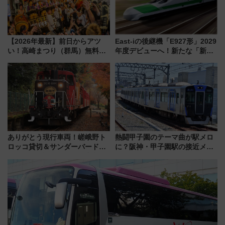
【2026年最新】前日からアツ
East-iの後継機「E927形」2029
い！高崎まつり（群馬）無料観
年度デビューへ！新たな「新幹
覧エリアから初開催100人みこ
線専用検測車」の性能を徹底解
しまで
説【JR東日本】
ありがとう現行車両！嵯峨野ト
熱闘甲子園のテーマ曲が駅メロ
ロッコ貸切＆サンダーバードレ
に？阪神・甲子園駅の接近メロ
ストランで語り合う秋の京都
ディがVaundy「かげろう」×向
斉藤雪乃＆福原トシヒロと行
谷実アレンジの特別仕様へ、8月
く！9月13日「京都の鉄道満喫
5日始発から
ツアー」開催