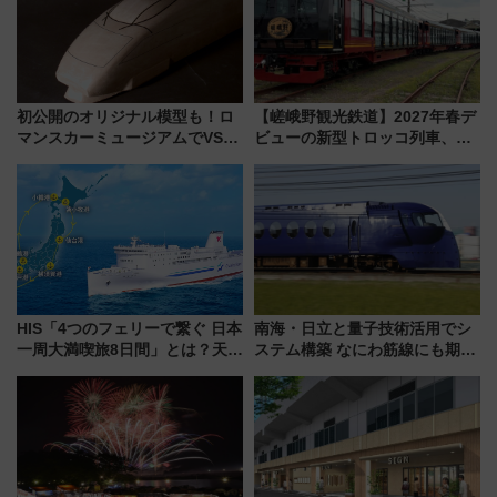
初公開のオリジナル模型も！ロ
【嵯峨野観光鉄道】2027年春デ
マンスカーミュージアムでVSE
ビューの新型トロッコ列車、い
の設計秘話に迫る企画展が7月
よいよ試運転開始へ！現行車両
15日スタート
は2026年で引退
HIS「4つのフェリーで繋ぐ 日本
南海・日立と量子技術活用でシ
一周大満喫旅8日間」とは？天橋
ステム構築 なにわ筋線にも期待
立・小樽・日光東照宮など全国
乗務員・車両計画作業を短縮へ
の絶景＆限定グルメを網羅！煩
雑な手続きも不要でお手軽に楽
しめるプランが登場