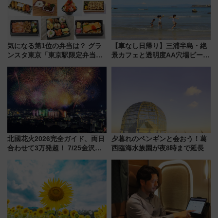
気になる第1位の弁当は？ グラ
【車なし日帰り】三浦半島・絶
ンスタ東京「東京駅限定弁当
景カフェと透明度AA穴場ビーチ
2026 売上ランキング」
を巡る！ おトクな電車きっぷ活
用してストレスフリー旅へ行こ
う！
北國花火2026完全ガイド、両日
夕暮れのペンギンと会おう！葛
合わせて3万発超！ 7/25金沢大
西臨海水族園が夜8時まで延長
会・8/1川北大会の2つの花火大
会の日程・アクセス・観覧席ま
とめ（石川県）