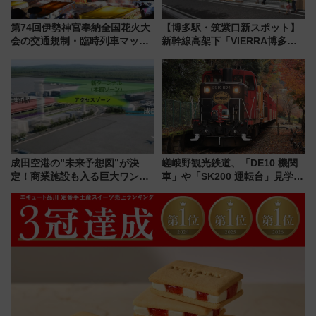
第74回伊勢神宮奉納全国花火大
【博多駅・筑紫口新スポット】
会の交通規制・臨時列車マッ
新幹線高架下「VIERRA博多テ
プ！JR東海・近鉄で快適にアク
ラス」が9/18開業！九州初出店
セス
など注目の全6店舗 「博多活憩
通り」も一新
成田空港の”未来予想図”が決
嵯峨野観光鉄道、「DE10 機関
定！商業施設も入る巨大ワンタ
車」や「SK200 運転台」見学ツ
ーミナル、京成の高架新駅整備
アーを開催！ ラストランイベン
で新型特急が品川･羽田とを結
トの一環で激レア体験できちゃ
ぶ！ JR空港駅は2面3線化！
うかも 参加方法やスケジュール
をご紹介