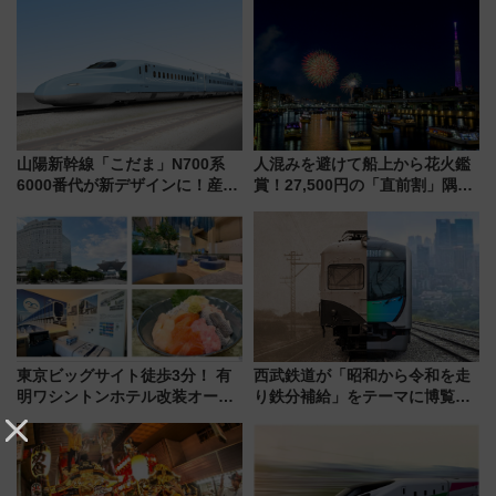
山陽新幹線「こだま」N700系
人混みを避けて船上から花火鑑
6000番代が新デザインに！産学
賞！27,500円の「直前割」隅田
連携で描く瀬戸内の波模様 運
川花火クルーズはデパ地下グル
用は今冬から
メも持ち込みOK
東京ビッグサイト徒歩3分！ 有
西武鉄道が「昭和から令和を走
明ワシントンホテル改装オープ
り鉄分補給」をテーマに博覧会
ン直前「ゆりかもめ運転台付き
を実施！くすのきホールで8月
客室」や海鮮丼が人気の朝食ビ
14日から 新車両「トキイロ」体
ュッフェを現地レポ
験ブースも アクセスや申込方法
を解説