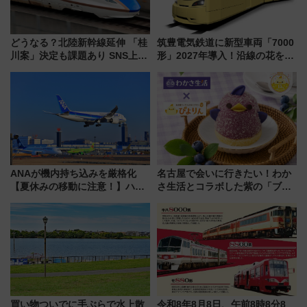
どうなる？北陸新幹線延伸 「桂
筑豊電気鉄道に新型車両「7000
川案」決定も課題あり SNS上の
形」2027年導入！沿線の花をイ
声は
メージしたイエローを採用 車
内は落ち着いたゆとりある空間
に
ANAが機内持ち込みを厳格化
名古屋で会いに行きたい！わか
【夏休みの移動に注意！】ハン
さ生活とコラボした紫の「ブル
ドバッグやPCケースも対象の
ーベリーぴよりん」期間限定販
「身の回り品」新サイズ制限
売
(40×30×20cm)おさらい
買い物ついでに手ぶらで水上散
令和8年8月8日、午前8時8分8