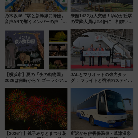
乃木坂46〝駅と新幹線に降臨〟
来館1422万人突破！ゆめが丘駅
音声ARで響くメンバーの声「真
の乗降人員は2.4倍に 相鉄いず
夏の全国ツアー2026」
み野線「ゆめが丘ソラトス」2周
年祭にそうにゃん＆DB.スター
マンが登場
【横浜市】夏の「夜の動物園」
JALとマリオットの強力タッ
2026は何時から？ ズーラシア・
グ！ フライトと宿泊のステイタ
野毛山・金沢の電車アクセスや
スマッチでFLY ON ポイントや
見どころ、限定イベントを徹底
上級会員資格を効率よく獲得す
解説！
る方法を解説
【2026年】銚子みなとまつり花
所沢から伊香保温泉・草津温泉