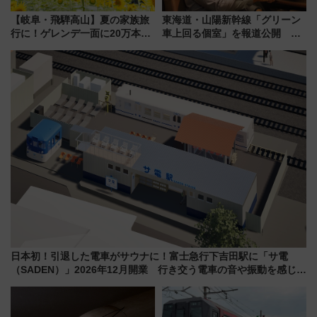
【岐阜・飛騨高山】夏の家族旅
東海道・山陽新幹線「グリーン
行に！ゲレンデ一面に20万本の
車上回る個室」を報道公開 プ
ひまわりが咲き誇る「アルコピ
ライベート感備えた上質な空間
アひまわり園」開園
日本初！引退した電車がサウナに！富士急行下吉田駅に「サ電
（SADEN）」2026年12月開業 行き交う電車の音や振動を感じな
がら「ととのう」新感覚