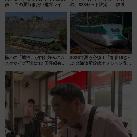
歩！ この夏行きたい越谷レイク
秒、888セット限定……鉄道各
タウンの新たな水辺の憩いエリ
社の「8・8・8」な記念きっぷ
ア「LAKESIDE PARK」（埼玉
たち
県越谷市）
憧れの「城泊」が自分好みにカ
2026年夏も必須！「青春18きっ
スタマイズ可能に!? 国登録有形
ぷ 北海道新幹線オプション券」
文化財・丸亀城「延寿閣別館」
自動改札対応ルールと途中下車
にオーダーメイド型の宿泊プラ
の罠
ンが誕生！