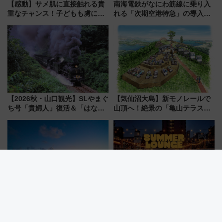
【感動】サメ肌に直接触れる貴
南海電鉄がなにわ筋線に乗り入
重なチャンス！子どもも虜にな
れる「次期空港特急」の導入を
る鴨川シーワールド「エイとサ
決定！ピニンファリーナによる
メのタッチングプール」【夏休
日本初の鉄道デザイン
み限定企画】
【2026秋・山口観光】SLやまぐ
【気仙沼大島】新モノレールで
ち号「貴婦人」復活＆「はなあ
山頂へ！絶景の「亀山テラス
かり」初走行区間も！山口DCの
360°」が7月19日オープン、休
注目観光列車まとめ きっぷの取
暇村のお得な日帰りプランも登
り方は？
場
沖縄・小浜島「はいむるぶし」
【2026夏】都立明治公園ビアガ
に最高峰プールヴィラ誕生！ 石
ーデン＆野外映画！「SUMMER
垣島から船で向かう究極のご褒
LOUNGE」のアクセスと上映ス
美旅「何もしない贅沢」を体験
ケジュール 夜風とビール、映画