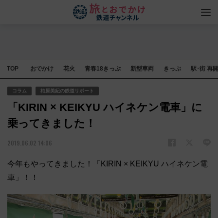
TOP
おでかけ
花火
青春18きっぷ
新型車両
きっぷ
駅･街 再
コラム
柏原美紀の鉄道リポート
「KIRIN × KEIKYU ハイネケン電車」に
乗ってきました！
2019.06.02 14:06
今年もやってきました！「KIRIN × KEIKYU ハイネケン電
車」！！