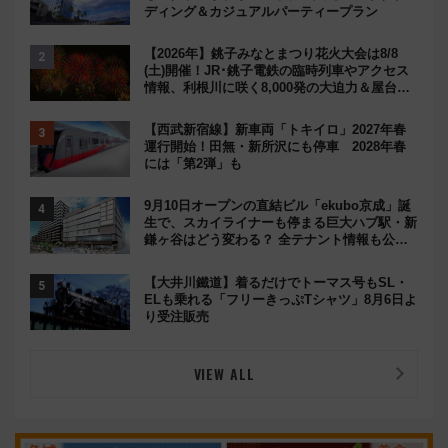
ディング＆カジュアルパーティープラン
【2026年】銚子みなとまつり花火大会は8/8
(土)開催！JR･銚子電鉄の臨時列車やアクセス
情報、利根川に咲く8,000発の大迫力＆屋台を
満喫
【西武新宿線】新車両「トキイロ」2027年春
運行開始！田無・新所沢にも停車 2028年春
には「第2弾」も
9月10日オープンの直結ビル「ekubo京成」誕
生で、スカイライナーも停まる巨大ハブ駅・新
鎌ヶ谷はどう変わる？ 全テナント情報も公
開！
【大井川鐵道】着るだけでトーマス号もSL・
ELも乗れる「フリーきっぷTシャツ」8月6日よ
り受注販売
VIEW ALL