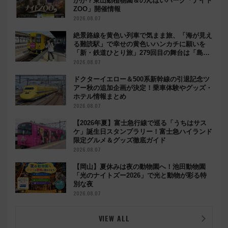
かが？東山動植物園＆のんほいパーク「ナイト
ZOO」開催情報
2026.08.07
絶景路線を黄色い列車で気まま旅、「海が見え
る難読駅」で幸せの黄色いハンカチに願いを
「新・鉄道ひとり旅」279回目の舞台は「島原
鉄道」
2026.08.07
ドクターイエロー＆500系新幹線の引退記念ツ
アー秋の追加企画が決定！乗車体験やグッズ・
ホテル情報まとめ
2026.08.07
【2026年夏】富士急行線で巡る「うちはサス
ケ」誕生日スタンプラリー！富士急ハイランド
限定グルメ＆グッズ徹底ガイド
2026.08.07
【岡山】夏休みは夜の動物園へ！池田動物園
「光のナイトズー2026」で光と動物が彩る特
別な夜
2026.08.07
VIEW ALL