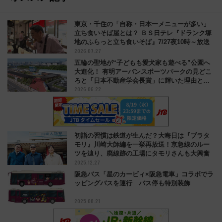
東京・千住の「自称・日本一メニューが多い」
立ち食いそば屋とは？ ＢＳ日テレ『ドランク塚
地のふらっと立ち食いそば』7/27夜10時～放送
2026.07.27
五輪の聖地が“子どもも愛犬家も遊べる”公園へ
大進化！ 有明アーバンスポーツパークの見どこ
ろと「日本不動産学会長賞」に輝いた理由と
2026.06.22
は？
初詣の習慣は鉄道が生んだ？大晦日は『ブラタ
モリ』川崎大師編を一挙再放送！京急線のルー
ツを辿り、廃線跡の工場にタモリさんも大興奮
2025.12.27
阪急バス「星のカービィ×阪急電車」コラボでラ
ッピングバスを運行 バス停も特別装飾
2025.08.21