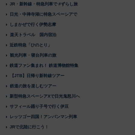
JR・新幹線・特急列車で #ずらし旅
日光・中禅寺湖に特急スペーシアで
しまかぜで行く伊勢志摩
楽天トラベル 国内宿泊
近鉄特急「ひのとり」
観光列車・寝台列車の旅
鉄道ファン集まれ！ 鉄道博物館特集
【JTB】日帰り新幹線ツアー
鉄道の旅を楽しむツアー
新型特急スペーシアXで日光鬼怒川へ
サフィール踊り子号で行く伊豆
レッツゴー四国！アンパンマン列車
JRで北陸に行こう！