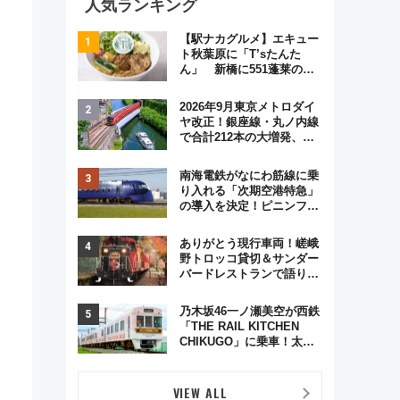
人気ランキング
【駅ナカグルメ】エキュー
ト秋葉原に「T’sたんた
ん」 新橋に551蓬莱の
DNAを継ぐ「東京豚饅」、
オムライス専門店「肉とた
2026年9月東京メトロダイ
まご」新グルメ続々登場！
ヤ改正！銀座線・丸ノ内線
【2026年8月】
で合計212本の大増発、混
雑緩和に期待
南海電鉄がなにわ筋線に乗
り入れる「次期空港特急」
の導入を決定！ピニンファ
リーナによる日本初の鉄道
デザイン
ありがとう現行車両！嵯峨
野トロッコ貸切＆サンダー
バードレストランで語り合
う秋の京都 斉藤雪乃＆福
原トシヒロと行く！9月13
乃木坂46一ノ瀬美空が西鉄
日「京都の鉄道満喫ツア
「THE RAIL KITCHEN
ー」開催
CHIKUGO」に乗車！太宰
府･柳川を巡る福岡観光列
車の魅力と予約攻略ガイド
VIEW ALL