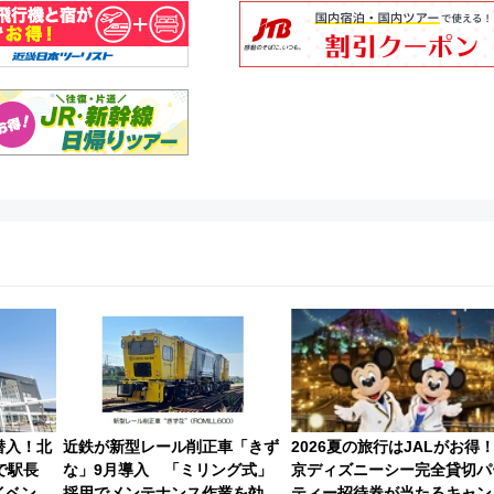
潜入！北
近鉄が新型レール削正車「きず
2026夏の旅行はJALがお得
で駅長
な」9月導入 「ミリング式」
京ディズニーシー完全貸切パ
イベン
採用でメンテナンス作業を効率
ティー招待券が当たるキャン