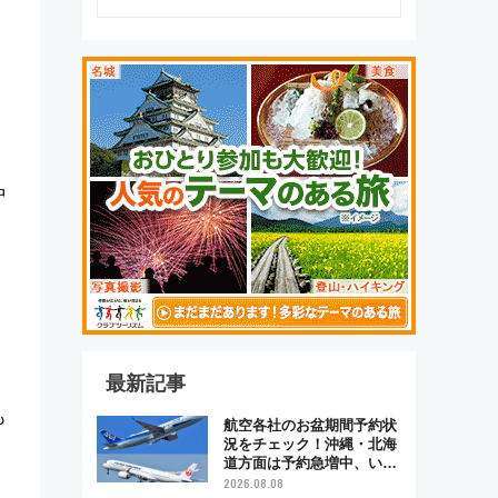
中
最新記事
も
航空各社のお盆期間予約状
況をチェック！沖縄・北海
道方面は予約急増中、いま
から狙うべき日は？
2026.08.08