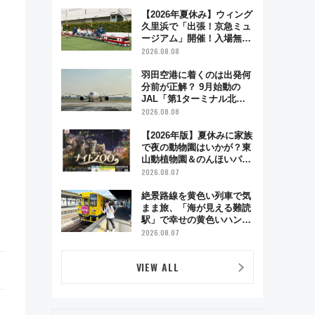
【2026年夏休み】ウィング
久里浜で「出張！京急ミュ
ージアム」開催！入場無料
でスタンプラリーや子ども
2026.08.08
制服撮影も
羽田空港に着くのは出発何
分前が正解？ 9月始動の
JAL「第1ターミナル北側
サテライト」は徒歩1キロ
2026.08.08
超え！ 知っておきたい変更
点まとめ
【2026年版】夏休みに家族
で夜の動物園はいかが？東
山動植物園＆のんほいパー
ク「ナイトZOO」開催情報
2026.08.07
絶景路線を黄色い列車で気
まま旅、「海が見える難読
駅」で幸せの黄色いハンカ
チに願いを 「新・鉄道ひ
2026.08.07
とり旅」279回目の舞台は
「島原鉄道」
VIEW ALL