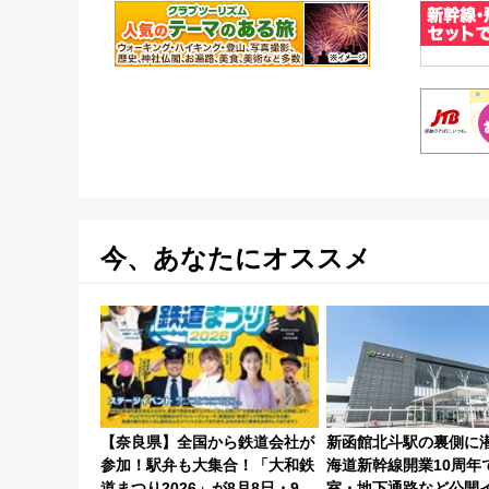
今、あなたにオススメ
【奈良県】全国から鉄道会社が
新函館北斗駅の裏側に
参加！駅弁も大集合！「大和鉄
海道新幹線開業10周年
道まつり2026」が8月8日・9日
室・地下通路など公開