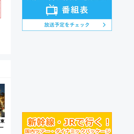
！東
ー
ペ