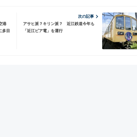
次の記事
空港
アサヒ派？キリン派？ 近江鉄道今年も
に多目
「近江ビア電」を運行